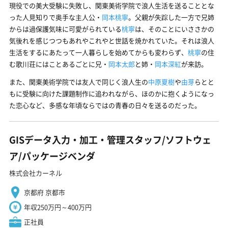
現役での美大受験に失敗し、関東美術学院で浪人生活を送ることとな
った人見知りで奥手な主人公・
岡本桃寧
。父親が失踪した一方で兄姉
からは過保護気味に可愛がられている
桃寧
は、そのことにいささかの
気後れを感じつつもあれやこれやと世話を焼かれていた。それは浪人
生活をするにあたって一人暮らしを始めてからも変わらず、
桃寧
の住
む歌川荘にはことあるごとに兄・
岡本太郎
と姉・
岡本深紅
が来訪。
また、関東美術学院では友人で同じく浪人生の
中原夏樹
や
由芽
らとと
もに受験に向けた課題制作に追われながら、ほのかに抱くようになっ
た恋心など、多感な年頃ならではの青春の日々を送るのだった。
GISデータ入力・加工・管理スタッフ/ソフトウェ
ア/パッケージベンダ
株式会社カーネル
京都府 京都市
年収250万円～400万円
正社員