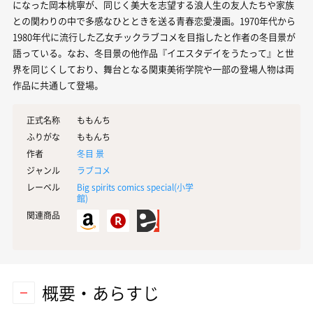
になった岡本桃寧が、同じく美大を志望する浪人生の友人たちや家族
との関わりの中で多感なひとときを送る青春恋愛漫画。1970年代から
1980年代に流行した乙女チックラブコメを目指したと作者の冬目景が
語っている。なお、冬目景の他作品『イエスタデイをうたって』と世
界を同じくしており、舞台となる関東美術学院や一部の登場人物は両
作品に共通して登場。
正式名称
ももんち
ふりがな
ももんち
作者
冬目 景
ジャンル
ラブコメ
レーベル
Big spirits comics special(
小学
館
)
関連商品
概要・あらすじ