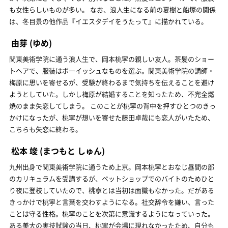
も女性らしいものが多い。 なお、浪人生になる前の夏樹と船塚の関係
は、冬目景の他作品『イエスタデイをうたって』に描かれている。
由芽
(ゆめ)
関東美術学院に通う浪人生で、岡本桃寧の親しい友人。茶髪のショー
トヘアで、服装はボーイッシュなものを選ぶ。関東美術学院の講師・
梅原に思いを寄せるが、受験が終わるまで気持ちを伝えることを避け
ようとしていた。しかし梅原が結婚することを知ったため、不完全燃
焼のまま失恋してしまう。 このことが桃寧の背中を押すひとつのきっ
かけになったが、桃寧が想いを寄せた藤田卓哉にも恋人がいたため、
こちらも失恋に終わる。
松本 竣
(まつもと しゅん)
九州出身で関東美術学院に通うため上京。岡本桃寧とおなじ昼間の部
のカリキュラムを受講するが、ペットショップでのバイトのためひと
り夜に登校していたので、桃寧とは当初は面識もなかった。だがある
きっかけで桃寧と言葉を交わすようになる。社交辞令を嫌い、言った
ことは守る性格。桃寧のことを次第に意識するようになっていった。
ある美大の実技試験の当日、桃寧が会場に現れなかったため、自分も