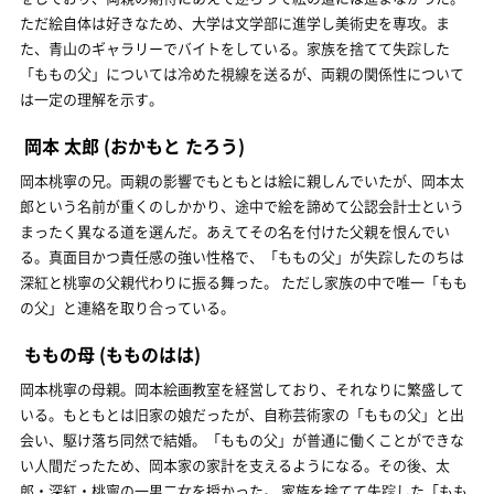
ただ絵自体は好きなため、大学は文学部に進学し美術史を専攻。ま
た、青山のギャラリーでバイトをしている。家族を捨てて失踪した
「ももの父」については冷めた視線を送るが、両親の関係性について
は一定の理解を示す。
岡本 太郎
(おかもと たろう)
岡本桃寧の兄。両親の影響でもともとは絵に親しんでいたが、岡本太
郎という名前が重くのしかかり、途中で絵を諦めて公認会計士という
まったく異なる道を選んだ。あえてその名を付けた父親を恨んでい
る。真面目かつ責任感の強い性格で、「ももの父」が失踪したのちは
深紅と桃寧の父親代わりに振る舞った。 ただし家族の中で唯一「もも
の父」と連絡を取り合っている。
ももの母
(もものはは)
岡本桃寧の母親。岡本絵画教室を経営しており、それなりに繁盛して
いる。もともとは旧家の娘だったが、自称芸術家の「ももの父」と出
会い、駆け落ち同然で結婚。「ももの父」が普通に働くことができな
い人間だったため、岡本家の家計を支えるようになる。その後、太
郎・深紅・桃寧の一男二女を授かった。 家族を捨てて失踪した「もも