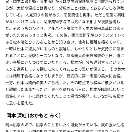
兄・岡本太郎と姉・岡本深紅からはやや過保護気味に可愛がられてい
るが、太郎や深紅とは異なり、父親のことは嫌っておらずむしろ尊敬
している。 人見知りの気があり、恋愛関係も奥手。ただし恋愛に興味
がないわけではなく、関東美術学院では気になる相手が複数登場し
た。そのうちのひとり、アルバイト講師で芸大生の藤田卓哉には恋人
がいたためあっさりと失恋。 その後、関東美術学院のクラスメイトで
ある松本竣とひょんなことから知り合い、徐々に距離を縮めていく。
一時は松本に彼女がいるものと誤解し、もやもやとした気持ちに苛ま
れることに。受験シーズンとなり、ある美大の実技試験の当日、道に
迷い会場に辿りつけずにいたところ、松本が自分も遅刻するというリ
スクを選択してまで探しに来てくれたことで思いが深まる。 その美大
には結局不合格になってしまうが、最終的に第一志望の美大に合格。
一方、松本は関西の美大に合格した。その時点でも松本に彼女がいる
と誤解したままだったが、東京を離れる当日に、松本が餞別代わりに
画集をアパートに届けてくれたことで感情が爆発。拙いながらも松本
に思いを伝えた。
岡本 深紅
(おかもと みく)
岡本桃寧の姉で、桃寧のことをいたく可愛がっている。我の強い性格
をしており、両親の期待にあえて逆らって絵の道には進まなかった。