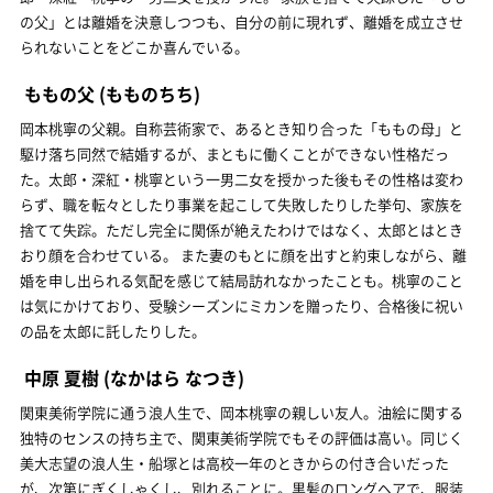
の父」とは離婚を決意しつつも、自分の前に現れず、離婚を成立させ
られないことをどこか喜んでいる。
ももの父
(もものちち)
岡本桃寧の父親。自称芸術家で、あるとき知り合った「ももの母」と
駆け落ち同然で結婚するが、まともに働くことができない性格だっ
た。太郎・深紅・桃寧という一男二女を授かった後もその性格は変わ
らず、職を転々としたり事業を起こして失敗したりした挙句、家族を
捨てて失踪。ただし完全に関係が絶えたわけではなく、太郎とはとき
おり顔を合わせている。 また妻のもとに顔を出すと約束しながら、離
婚を申し出られる気配を感じて結局訪れなかったことも。桃寧のこと
は気にかけており、受験シーズンにミカンを贈ったり、合格後に祝い
の品を太郎に託したりした。
中原 夏樹
(なかはら なつき)
関東美術学院に通う浪人生で、岡本桃寧の親しい友人。油絵に関する
独特のセンスの持ち主で、関東美術学院でもその評価は高い。同じく
美大志望の浪人生・船塚とは高校一年のときからの付き合いだった
が、次第にぎくしゃくし、別れることに。黒髪のロングヘアで、服装