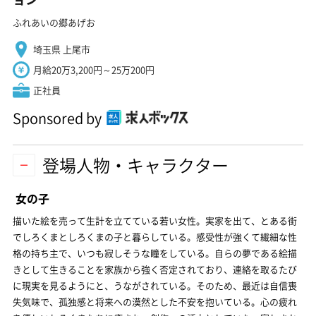
ふれあいの郷あげお
埼玉県 上尾市
月給20万3,200円～25万200円
正社員
Sponsored by
登場人物・キャラクター
女の子
描いた絵を売って生計を立てている若い女性。実家を出て、とある街
でしろくまとしろくまの子と暮らしている。感受性が強くて繊細な性
格の持ち主で、いつも寂しそうな瞳をしている。自らの夢である絵描
きとして生きることを家族から強く否定されており、連絡を取るたび
に現実を見るようにと、うながされている。そのため、最近は自信喪
失気味で、孤独感と将来への漠然とした不安を抱いている。心の疲れ