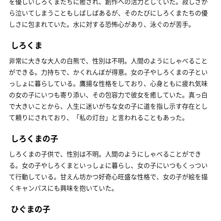
を優しいしろくまたちに癒され、創作への活力としていた。寂しさか
ら泣いてしまうこともしばしばあるが、そのたびにしろくまたちの優
しさに包まれていた。水に対する恐怖心があり、泳ぐのが苦手。
しろくま
非常に大きな大人の白熊で、性別は不明。人間のようにしゃべること
ができる。力持ちで、かくれんぼが得意。女の子やしろくまの子とい
っしょに暮らしている。鷹揚な性格をしており、心身ともに疲れ気味
の女の子にいつも寄り添い、その包容力で彼女を癒していた。真っ白
で大きいことから、人生に迷いがちな女の子に道を指し示す存在とし
て頼りにされており、「私の灯台」と言われることもあった。
しろくまの子
しろくまの子供で、性別は不明。人間のようにしゃべることができ
る。女の子やしろくまといっしょに暮らし、女の子にいつもくっつい
て行動している。甘えん坊かつ好奇心旺盛な性格で、女の子が絵を描
くキャンパスにも興味を抱いていた。
ひぐまの子