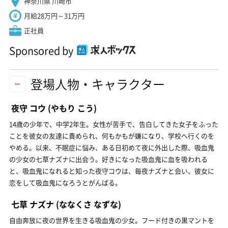
神奈川県 川崎市
月給28万円～31万円
正社員
Sponsored by
登場人物・キャラクター
夜守 コウ
(やもり こう)
14歳の少年で、中学2年生。女性が苦手で、告白してきた女子をふった
ことを彼女の友達に責められ、何もかもが嫌になり、学校へ行くのを
やめる。以来、不眠症に悩み、ある日初めて夜に外出した際、吸血鬼
の少女の七草ナズナに出会う。好きになった吸血鬼に血を吸われる
と、吸血鬼になれると知った夜守コウは、毎夜ナズナと会い、彼女に
恋をして吸血鬼になろうとがんばる。
七草 ナズナ
(ななくさ なずな)
自由奔放に夜の世界を生きる吸血鬼の少女。フード付きの黒マントを