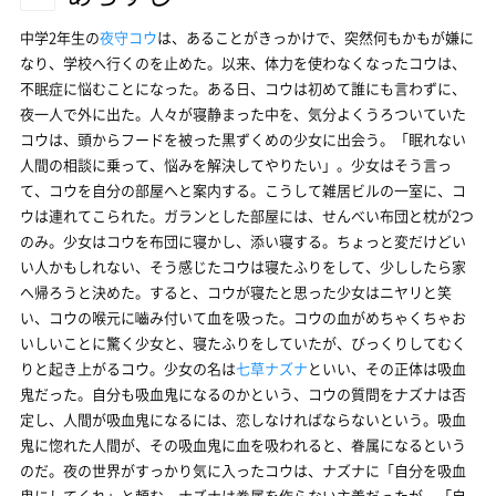
中学2年生の
夜守コウ
は、あることがきっかけで、突然何もかもが嫌に
なり、学校へ行くのを止めた。以来、体力を使わなくなったコウは、
不眠症に悩むことになった。ある日、コウは初めて誰にも言わずに、
夜一人で外に出た。人々が寝静まった中を、気分よくうろついていた
コウは、頭からフードを被った黒ずくめの少女に出会う。「眠れない
人間の相談に乗って、悩みを解決してやりたい」。少女はそう言っ
て、コウを自分の部屋へと案内する。こうして雑居ビルの一室に、コ
ウは連れてこられた。ガランとした部屋には、せんべい布団と枕が2つ
のみ。少女はコウを布団に寝かし、添い寝する。ちょっと変だけどい
い人かもしれない、そう感じたコウは寝たふりをして、少ししたら家
へ帰ろうと決めた。すると、コウが寝たと思った少女はニヤリと笑
い、コウの喉元に嚙み付いて血を吸った。コウの血がめちゃくちゃお
いしいことに驚く少女と、寝たふりをしていたが、びっくりしてむく
りと起き上がるコウ。少女の名は
七草ナズナ
といい、その正体は吸血
鬼だった。自分も吸血鬼になるのかという、コウの質問をナズナは否
定し、人間が吸血鬼になるには、恋しなければならないという。吸血
鬼に惚れた人間が、その吸血鬼に血を吸われると、眷属になるという
のだ。夜の世界がすっかり気に入ったコウは、ナズナに「自分を吸血
鬼にしてくれ」と頼む。ナズナは眷属を作らない主義だったが、「自