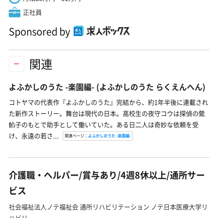
正社員
Sponsored by
関連
よふかしのうた -楽園編-
(よふかしのうた らくえんへん)
コトヤマの代表作『よふかしのうた』完結から、約1年半後に連載され
た新作ストーリー。舞台は現代の日本。高校生の夜守コウは探偵の鶯
餡子のもとで助手として働いていた。ある日二人は奇妙な依頼を受
け、永遠の若さ...
関連ページ：
よふかしのうた -楽園編-
介護職・ヘルパー/賞与あり/4週8休以上/通所サー
ビス
社会福祉法人ノテ福祉会 通所リハビリテーション ノテ日本医療大学リ
ハビリ