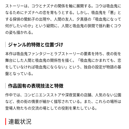
ストーリーは、コウとナズナの関係を軸に展開する。コウは吸血鬼に
なるためにナズナへの恋を育もうとする。しかし、吸血鬼を「悪」と
する探偵の鶯餡子の出現や、人間の友人、夕真昼の「吸血鬼になって
何がしたいのか」という疑問に、人間と吸血鬼の狭間で揺れ動くコウ
の姿も描かれる。
ジャンル的特徴と位置づけ
本作は吸血鬼ファンタジーとラブストーリーの要素を持ち、夜の街を
舞台にした人間と吸血鬼の関係性を描く。「吸血鬼にかまれても、恋
をしていなければ吸血鬼にならない」という、独自の設定が物語の基
盤となっている。
作品固有の表現技法と特徴
作中では、コンビニエンスストアや深夜営業の店舗、人気のない公園
など、夜の街の情景が細かく描写されている。また、これらの場所は
登場人物たちの交流の場としての役割を果たしている。
連載状況