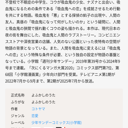
不登校で不眠症の中学生、コウが吸血鬼の少女、ナズナと出会い、吸
血鬼になるための条件である「吸血鬼への恋」を成就させるため行動
を共にする物語。吸血鬼を「悪」とする探偵の餡子の出現や、人間の
友人、真昼の「吸血鬼になって何がしたいのか」という疑問に、人間
と吸血鬼の狭間で揺れ動くコウの姿も描かれる。本作は、現代日本の
夜の街を舞台にした、吸血鬼と人間のラブストーリー。コンビニエン
スストアや深夜営業の店舗、人気のない公園といった夜特有の空間が
物語の背景となっている。また、人間を吸血鬼に変えるには「吸血鬼
への恋」という特殊な条件が必要、という独自の設定が物語の基盤と
なっている。小学館「週刊少年サンデー」2019年第39号から2024年9
号まで連載。「次にくるマンガ大賞2020」コミックス部門第7位、第
68回「小学館漫画賞」少年向け部門を受賞。テレビアニメ第1期が
2022年7月から9月まで、第2期が2025年7月から放送。
正式名称
よふかしのうた
ふりがな
よふかしのうた
作者
コトヤマ
ジャンル
恋愛
レーベル
少年サンデーコミックス(
小学館
)