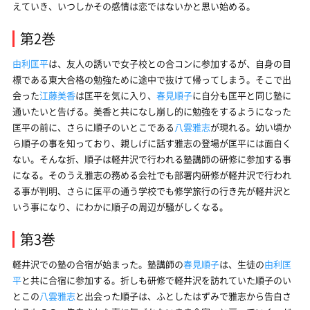
えていき、いつしかその感情は恋ではないかと思い始める。
第2巻
由利匡平
は、友人の誘いで女子校との合コンに参加するが、自身の目
標である東大合格の勉強ために途中で抜けて帰ってしまう。そこで出
会った
江藤美香
は匡平を気に入り、
春見順子
に自分も匡平と同じ塾に
通いたいと告げる。美香と共になし崩し的に勉強をするようになった
匡平の前に、さらに順子のいとこである
八雲雅志
が現れる。幼い頃か
ら順子の事を知っており、親しげに話す雅志の登場が匡平には面白く
ない。そんな折、順子は軽井沢で行われる塾講師の研修に参加する事
になる。そのうえ雅志の務める会社でも部署内研修が軽井沢で行われ
る事が判明、さらに匡平の通う学校でも修学旅行の行き先が軽井沢と
いう事になり、にわかに順子の周辺が騒がしくなる。
第3巻
軽井沢での塾の合宿が始まった。塾講師の
春見順子
は、生徒の
由利匡
平
と共に合宿に参加する。折しも研修で軽井沢を訪れていた順子のい
とこの
八雲雅志
と出会った順子は、ふとしたはずみで雅志から告白さ