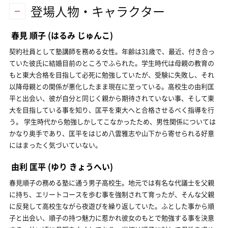
登場人物・キャラクター
春見 順子
(はるみ じゅんこ)
契約社員として塾講師を務める女性。年齢は31歳で、最近、付き合っ
ていた彼氏に結婚目前のところでふられた。学生時代は母親の教育の
もと東大合格を目指して必死に勉強していたが、受験に失敗し、それ
以降母親との関係が悪化したまま現在に至っている。高校生の由利匡
平と出会い、彼が自分と同じく親から期待されていない事、そして東
大を目指している事を知り、匡平を東大へと合格させるべく指導を行
う。 学生時代から勉強しかしてこなかったため、男性関係については
かなり奥手であり、匡平をはじめ八雲雅志や山下から寄せられる好意
にはまったく気づいていない。
由利 匡平
(ゆり きょうへい)
春見順子の務める塾に通う男子高校生。地元では有名な代議士を父親
に持ち、エリートコースを歩む事を強制されて育ったが、そんな父親
に反発して高校生ながら夜遊びを繰り返していた。ふとした事から順
子と出会い、順子の持つ魅力に惹かれ彼女のもとで勉強する事を決意