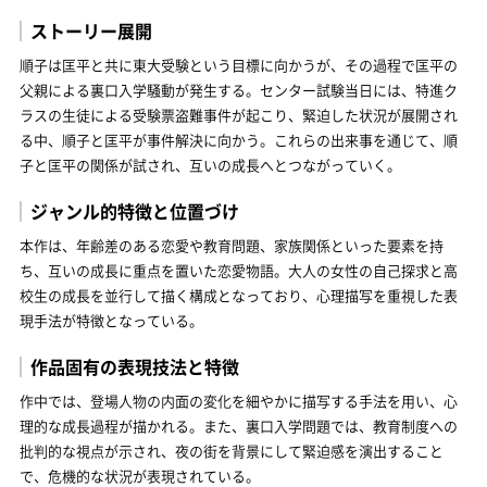
ストーリー展開
順子は匡平と共に東大受験という目標に向かうが、その過程で匡平の
父親による裏口入学騒動が発生する。センター試験当日には、特進ク
ラスの生徒による受験票盗難事件が起こり、緊迫した状況が展開され
る中、順子と匡平が事件解決に向かう。これらの出来事を通じて、順
子と匡平の関係が試され、互いの成長へとつながっていく。
ジャンル的特徴と位置づけ
本作は、年齢差のある恋愛や教育問題、家族関係といった要素を持
ち、互いの成長に重点を置いた恋愛物語。大人の女性の自己探求と高
校生の成長を並行して描く構成となっており、心理描写を重視した表
現手法が特徴となっている。
作品固有の表現技法と特徴
作中では、登場人物の内面の変化を細やかに描写する手法を用い、心
理的な成長過程が描かれる。また、裏口入学問題では、教育制度への
批判的な視点が示され、夜の街を背景にして緊迫感を演出すること
で、危機的な状況が表現されている。