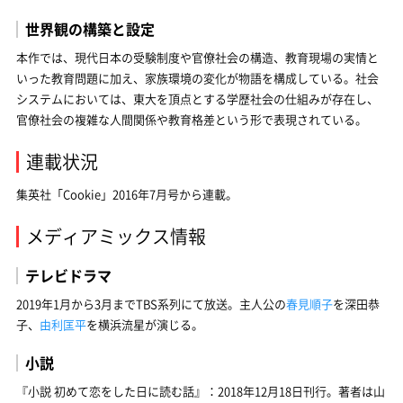
世界観の構築と設定
本作では、現代日本の受験制度や官僚社会の構造、教育現場の実情と
いった教育問題に加え、家族環境の変化が物語を構成している。社会
システムにおいては、東大を頂点とする学歴社会の仕組みが存在し、
官僚社会の複雑な人間関係や教育格差という形で表現されている。
連載状況
集英社「Cookie」2016年7月号から連載。
メディアミックス情報
テレビドラマ
2019年1月から3月までTBS系列にて放送。主人公の
春見順子
を深田恭
子、
由利匡平
を横浜流星が演じる。
小説
『小説 初めて恋をした日に読む話』：2018年12月18日刊行。著者は山