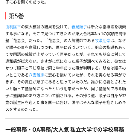
子に心を開くのだった。
第5巻
由利匡平
の東大模試の結果を受けて、
春見順子
は新たな指導法を模索
する事になる。そこで見つけてきたのが東大合格率No.1の実績を誇る
塾「花恵会」だった。「花恵会」の人気講師である
牧瀬朋奈
は、なぜ
か順子の事を意識しつつも、匡平に近づいていく。朋奈の指導もあっ
てか国語の成績が上がっていく匡平だったが、それでも朋奈に対して
違和感が拭えない。さすがに気になった順子が調べてみると、彼女は
かつて順子と同じ高校で同じ学年だった事が判明する。朋奈は順子の
いとこである
八雲雅志
に恋心を抱いていたが、それを実らせる事がで
きず、その責任が順子にあると思っていたのだ。誰かに必要とされた
いと願って塾講師になったという朋奈だったが、同じ塾講師である順
子に塾講師のあり方について諭される。その帰り道、順子は自身が32
歳の誕生日を迎えた事を匡平に告げ、匡平はそんな順子を抱きしめキ
スをするのだった。
一般事務・OA事務/大人気 私立大学での学校事務