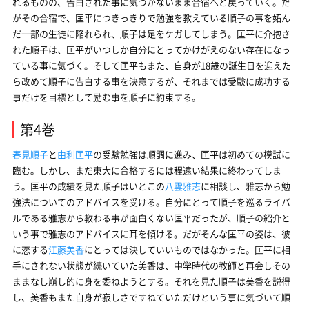
れるものの、告白された事に気づかないまま合宿へと戻っていく。だ
がその合宿で、匡平につきっきりで勉強を教えている順子の事を妬ん
だ一部の生徒に陥れられ、順子は足をケガしてしまう。匡平に介抱さ
れた順子は、匡平がいつしか自分にとってかけがえのない存在になっ
ている事に気づく。そして匡平もまた、自身が18歳の誕生日を迎えた
ら改めて順子に告白する事を決意するが、それまでは受験に成功する
事だけを目標として励む事を順子に約束する。
第4巻
春見順子
と
由利匡平
の受験勉強は順調に進み、匡平は初めての模試に
臨む。しかし、まだ東大に合格するには程遠い結果に終わってしま
う。匡平の成績を見た順子はいとこの
八雲雅志
に相談し、雅志から勉
強法についてのアドバイスを受ける。自分にとって順子を巡るライバ
ルである雅志から教わる事が面白くない匡平だったが、順子の紹介と
いう事で雅志のアドバイスに耳を傾ける。だがそんな匡平の姿は、彼
に恋する
江藤美香
にとっては決していいものではなかった。匡平に相
手にされない状態が続いていた美香は、中学時代の教師と再会しその
ままなし崩し的に身を委ねようとする。それを見た順子は美香を説得
し、美香もまた自身が寂しさですねていただけという事に気づいて順