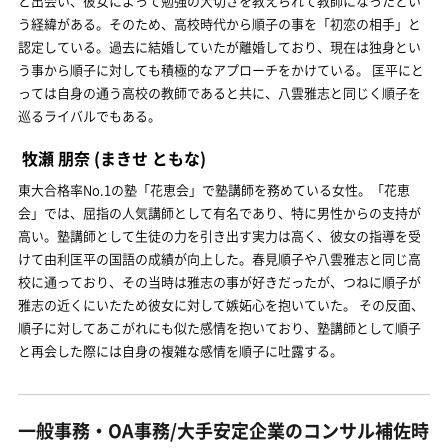
と出会い、彼女によって勉強の大切さを教えられて教師になったとい
う経緯がある。そのため、高校時代から順子の事を「初恋の相手」と
認定している。過去に結婚していたが離婚しており、現在は独身とい
う事から順子に対しても積極的なアプローチをかけている。 匡平にと
っては自身の通う高校の教師であると共に、八雲雅志と同じく順子を
巡るライバルでもある。
牧瀬 朋奈
(まきせ ともな)
東大合格率No.1の塾「花恵会」で塾講師を務めている女性。「花恵
会」では、屈指の人気講師として有名であり、特に男性からの支持が
高い。塾講師として生徒の力を引き出す実力は高く、彼女の指導を受
けて由利匡平の国語の成績が向上した。春見順子や八雲雅志と同じ高
校に通っており、その当時は雅志の事が好きだったが、つねに順子が
雅志の近くにいたため彼女に対して嫉妬心を抱いていた。 その反面、
順子に対してあこがれにも似た感情を抱いており、塾講師として順子
と再会した際には自身の複雑な感情を順子に吐露する。
一般事務・OA事務/大手安定企業のコンサル補佐時