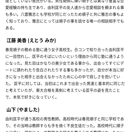
提としていない彼氏がいる。男性関係に疎い順子とは異なり豊富な恋
愛経験の持ち主であり、由利匡平の友人達から恋愛相談を頼まれる事
も多い。八雲雅志とも学校が同じだったため順子と共に雅志の事もよ
く知っており、雅志にとっては順子の事を話せる唯一の相談相手でも
ある。
江藤 美香
(えとう みか)
春見順子の務める塾に通う女子高校生。合コンで知り合った由利匡平
に一目惚れし、匡平のそばにいたいという理由から同じ塾に通うよう
になった。見た目はかなりの美少女である事から、出会ってすぐにデ
ートに誘われたり告白されたりする事も多かったが、自分が本当に好
きになった相手と出会えなかったために心の中で寂しさを抱いてい
た。 匡平に対しては、当初はこれまで出会った男達と基本的に同じだ
と考えていたが、東大合格を真剣に考えている匡平の姿を見たこと
で、本気で好きになっていく。
山下
(やました)
由利匡平が通う高校の男性教師。高校時代は春見順子と同じ学校であ
り、その当時は教師すらも手を焼く不良生徒だった。高校時代に順子