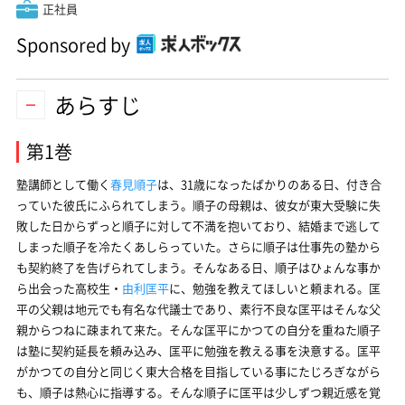
正社員
Sponsored by
あらすじ
第1巻
塾講師として働く
春見順子
は、31歳になったばかりのある日、付き合
っていた彼氏にふられてしまう。順子の母親は、彼女が東大受験に失
敗した日からずっと順子に対して不満を抱いており、結婚まで逃して
しまった順子を冷たくあしらっていた。さらに順子は仕事先の塾から
も契約終了を告げられてしまう。そんなある日、順子はひょんな事か
ら出会った高校生・
由利匡平
に、勉強を教えてほしいと頼まれる。匡
平の父親は地元でも有名な代議士であり、素行不良な匡平はそんな父
親からつねに疎まれて来た。そんな匡平にかつての自分を重ねた順子
は塾に契約延長を頼み込み、匡平に勉強を教える事を決意する。匡平
がかつての自分と同じく東大合格を目指している事にたじろぎながら
も、順子は熱心に指導する。そんな順子に匡平は少しずつ親近感を覚