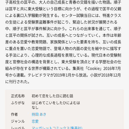
子高校生の匡平の、大人の自己成長と青春の交錯を描いた物語。順子
は匡平と共に東大受験という目標に向かうが、その過程で匡平の父親
による裏口入学騒動が発生する。センター試験当日には、特進クラス
の生徒による受験票盗難事件が起こり、緊迫した状況が展開される
中、順子と匡平が事件解決に向かう。これらの出来事を通じて、順子
と匡平の関係が試され、互いの成長へとつながっていく。本作は年齢
差のある恋愛や教育問題、家族関係といった要素を持ち、互いの成長
に重点を置いた恋愛物語で、登場人物の内面の変化を細やかに描写す
る手法により、心理的な成長過程を表現している。現代日本の受験制
度と官僚社会の構造を背景とし、東大受験を頂点とする学歴社会の仕
組みが存在する世界が構築されている。集英社「Cookie」2016年7月
号から連載。テレビドラマが2019年1月から放送。小説が2018年12月
に刊行された。
正式名称
初めて恋をした日に読む話
ふりがな
はじめてこいをしたひによむは
なし
作者
持田 あき
ジャンル
恋愛
レーベル
マーガレットコミックス(
集英社
)