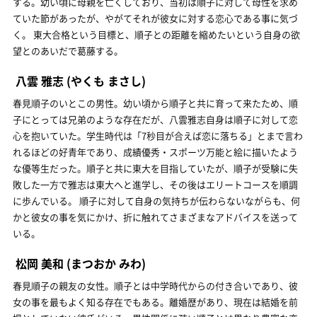
する。幼い頃に母親を亡くしており、当初は順子に対して母性を求め
ていた節があったが、やがてそれが彼女に対する恋心である事に気づ
く。 東大合格という目標と、順子との距離を縮めたいという自身の欲
望とのあいだで葛藤する。
八雲 雅志
(やくも まさし)
春見順子のいとこの男性。幼い頃から順子と共に育って来たため、順
子にとっては兄弟のような存在だが、八雲雅志自身は順子に対して恋
心を抱いていた。学生時代は「7秒目が合えば恋に落ちる」とまで言わ
れるほどの好青年であり、成績優秀・スポーツ万能と絵に描いたよう
な優等生だった。順子と共に東大を目指していたが、順子が受験に失
敗した一方で雅志は東大へと進学し、その後はエリートコースを順調
に歩んでいる。 順子に対して自身の気持ちが伝わらないながらも、何
かと彼女の事を気にかけ、折に触れてさまざまなアドバイスを送って
いる。
松岡 美和
(まつおか みわ)
春見順子の親友の女性。順子とは中学時代からの付き合いであり、彼
女の事を最もよく知る存在でもある。離婚歴があり、現在は結婚を前