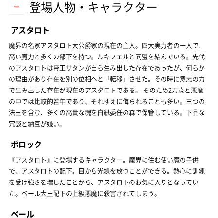
登場人物・キャラクター
アスタロト
魔界の名家アスタロト大公爵家の現在の主人。四大実力者の一人で、
高い魔力と多くの部下を持つ。ルキフェルと同盟を結んでいる。先代
のアスタロトは帝王サタンが自ら生み出した存在であったが、何らか
の理由があり存在を別の位相へと「転移」させた。その時に意志の力
で生み出した存在が現在のアスタロトである。 そのため2万歳と悪魔
の中では比較的若年であり、それゆえに侮られることも多い。三つの
法王を含む、多くの高貴な魂を白紙委任の森で保管している。下品な
冗談と納豆が嫌い。
ポロック
『アスタロト』に登場するキャラクター。魔界に住む使い魔の子供
で、アスタロトの配下。目から光線を放つことができる。熱心に訓練
を受け強さを増したことから、アスタロトのお気に入りとなってい
た。ベール大王配下の上級悪魔に殺害されてしまう。
ベール