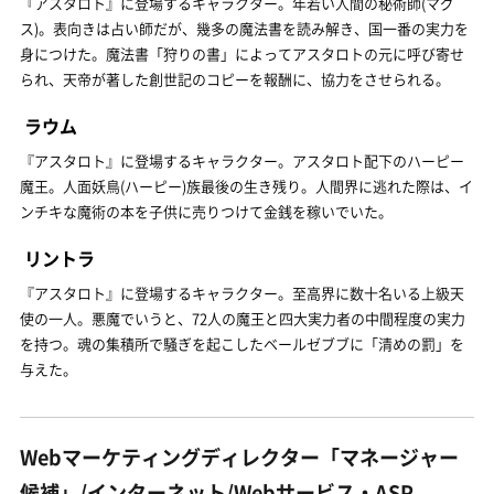
『アスタロト』に登場するキャラクター。年若い人間の秘術師(マグ
ス)。表向きは占い師だが、幾多の魔法書を読み解き、国一番の実力を
身につけた。魔法書「狩りの書」によってアスタロトの元に呼び寄せ
られ、天帝が著した創世記のコピーを報酬に、協力をさせられる。
ラウム
『アスタロト』に登場するキャラクター。アスタロト配下のハーピー
魔王。人面妖鳥(ハーピー)族最後の生き残り。人間界に逃れた際は、イ
ンチキな魔術の本を子供に売りつけて金銭を稼いでいた。
リントラ
『アスタロト』に登場するキャラクター。至高界に数十名いる上級天
使の一人。悪魔でいうと、72人の魔王と四大実力者の中間程度の実力
を持つ。魂の集積所で騒ぎを起こしたベールゼブブに「清めの罰」を
与えた。
Webマーケティングディレクター「マネージャー
候補」/インターネット/Webサービス・ASP