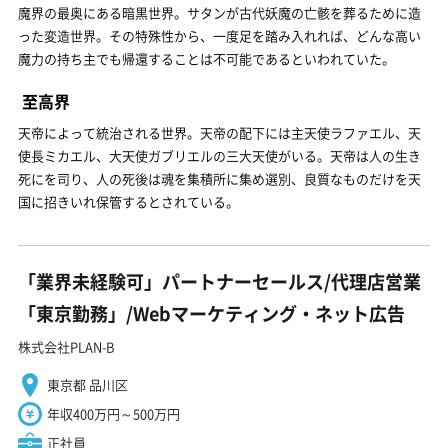
魔界の最奥にある暗黒世界。サタンが古代妖魔の亡骸を葬るために造
った変造世界。その特殊性から、一度足を踏み入れれば、どんな高い
魔力の持ち主でも帰還することは不可能であるといわれていた。
至高界
天帝によって統治される世界。天帝の配下には主天使ラファエル、天
使長ミカエル、大天使ガブリエルの三大天使がいる。天帝は人の生き
死にを司り、人の死後は魂を集積所に集め選別、良質なものだけを天
国に招きいれ保管するとされている。
「業界未経験可」パートナーセールス/代理店営業
「東京勤務」/Webマーケティング・ネット広告
株式会社PLAN-B
東京都 品川区
年収400万円～500万円
正社員