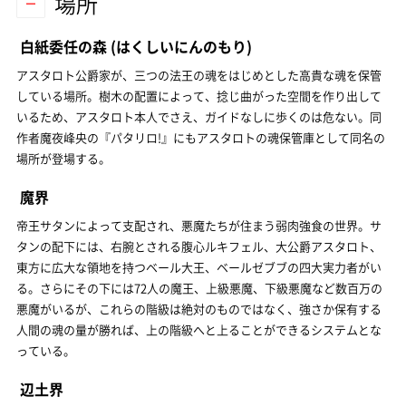
場所
白紙委任の森
(はくしいにんのもり)
アスタロト公爵家が、三つの法王の魂をはじめとした高貴な魂を保管
している場所。樹木の配置によって、捻じ曲がった空間を作り出して
いるため、アスタロト本人でさえ、ガイドなしに歩くのは危ない。同
作者魔夜峰央の『パタリロ!』にもアスタロトの魂保管庫として同名の
場所が登場する。
魔界
帝王サタンによって支配され、悪魔たちが住まう弱肉強食の世界。サ
タンの配下には、右腕とされる腹心ルキフェル、大公爵アスタロト、
東方に広大な領地を持つベール大王、ベールゼブブの四大実力者がい
る。さらにその下には72人の魔王、上級悪魔、下級悪魔など数百万の
悪魔がいるが、これらの階級は絶対のものではなく、強さか保有する
人間の魂の量が勝れば、上の階級へと上ることができるシステムとな
っている。
辺土界