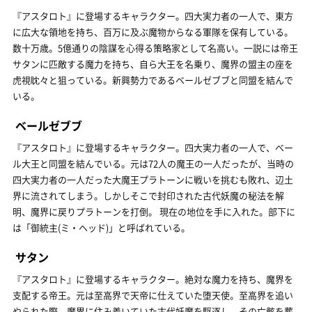
『アスタロト』に登場するキャラクター。四大実力者の一人で、東方
に広大な領地を持ち、百万に及ぶ魔物からなる軍隊を保有している。
数十万歳。5億通りの陰謀を心得る策略家として名高い。一説には帝王
サタンに匹敵する魔力を持ち、自ら大王を名乗り、魔界の盟主の座を
虎視眈々と狙っている。新興勢力であるベールゼブブと同盟を結んで
いる。
ベールゼブブ
『アスタロト』に登場するキャラクター。四大実力者の一人で、ベー
ル大王と同盟を結んでいる。元は72人の魔王の一人だったが、当時の
四大実力者の一人だった大魔王プラトーンに戦いを挑むも敗れ、辺土
界に流されてしまう。しかしそこで封印された古代妖魔の秘法を解
明、魔界に戻りプラトーンを打倒。 現在の地位を手に入れた。部下に
は「御統主(ミ・ヘッド)」と呼ばれている。
サタン
『アスタロト』に登場するキャラクター。絶対な魔力を持ち、魔界を
支配する帝王。元は至高界で天帝に仕えていた堕天使。至高界を追い
やられた際、魔界に住み着いていた古代妖魔を駆逐し、その亡骸を葬