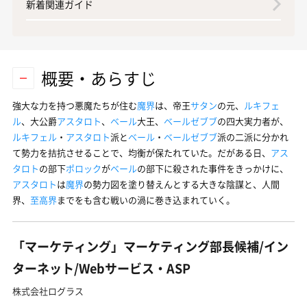
新着関連ガイド
概要・あらすじ
強大な力を持つ悪魔たちが住む
魔界
は、帝王
サタン
の元、
ルキフェ
ル
、大公爵
アスタロト
、
ベール
大王、
ベールゼブブ
の四大実力者が、
ルキフェル
・
アスタロト
派と
ベール
・
ベールゼブブ
派の二派に分かれ
て勢力を拮抗させることで、均衡が保たれていた。だがある日、
アス
タロト
の部下
ポロック
が
ベール
の部下に殺された事件をきっかけに、
アスタロト
は
魔界
の勢力図を塗り替えんとする大きな陰謀と、人間
界、
至高界
までをも含む戦いの渦に巻き込まれていく。
「マーケティング」マーケティング部長候補/イン
ターネット/Webサービス・ASP
株式会社ログラス