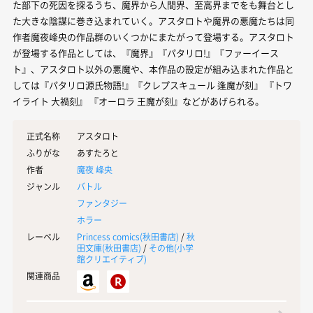
た部下の死因を探るうち、魔界から人間界、至高界までをも舞台とし
た大きな陰謀に巻き込まれていく。アスタロトや魔界の悪魔たちは同
作者魔夜峰央の作品群のいくつかにまたがって登場する。アスタロト
が登場する作品としては、『魔界』『パタリロ!』『ファーイース
ト』、アスタロト以外の悪魔や、本作品の設定が組み込まれた作品と
しては『パタリロ源氏物語!』『クレプスキュール 逢魔が刻』 『トワ
イライト 大禍刻』 『オーロラ 王魔が刻』などがあげられる。
正式名称
アスタロト
ふりがな
あすたろと
作者
魔夜 峰央
ジャンル
バトル
ファンタジー
ホラー
レーベル
Princess comics(
秋田書店
)
/
秋
田文庫(
秋田書店
)
/
その他(
小学
館クリエイティブ
)
関連商品