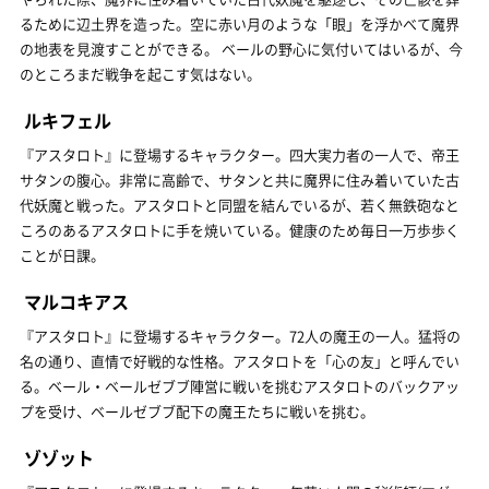
るために辺土界を造った。空に赤い月のような「眼」を浮かべて魔界
の地表を見渡すことができる。 ベールの野心に気付いてはいるが、今
のところまだ戦争を起こす気はない。
ルキフェル
『アスタロト』に登場するキャラクター。四大実力者の一人で、帝王
サタンの腹心。非常に高齢で、サタンと共に魔界に住み着いていた古
代妖魔と戦った。アスタロトと同盟を結んでいるが、若く無鉄砲なと
ころのあるアスタロトに手を焼いている。健康のため毎日一万歩歩く
ことが日課。
マルコキアス
『アスタロト』に登場するキャラクター。72人の魔王の一人。猛将の
名の通り、直情で好戦的な性格。アスタロトを「心の友」と呼んでい
る。ベール・ベールゼブブ陣営に戦いを挑むアスタロトのバックアッ
プを受け、ベールゼブブ配下の魔王たちに戦いを挑む。
ゾゾット