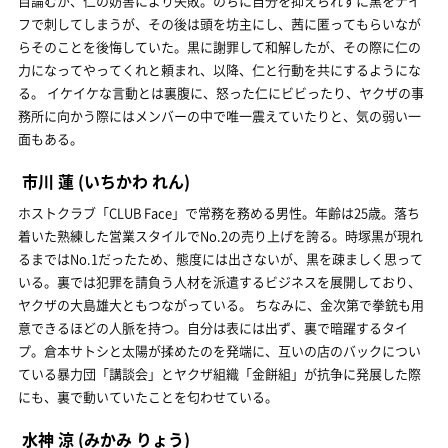
目論むが、仁の妨害により失敗。のちに自分を抑えられずに黒をナイ
フで刺してしまうが、その後は頭を坊主にし、茜に匿ってもらいなが
らそのことを後悔していた。黒に謝罪して和解したが、その際に仁の
力になってやってくれと頼まれ、以降、仁と行動を共にするようにな
る。 イケイケな言動とは裏腹に、怒った仁にビビったり、ヤクザの事
務所に向かう際にはメンバーの中で唯一震えていたりと、気の弱い一
面もある。
市川 蓮
(いちかわ れん)
ホストクラブ「CLUB Face」で常務を務める男性。年齢は25歳。落ち
着いた熟練した営業スタイルでNo.2の売り上げを誇る。時塚黒が現れ
るまではNo.1だったため、態度には出さないが、黒を疎ましく思って
いる。裏では犯罪を請負う人材を派遣するビジネスを展開しており、
ヤクザの大島雄大ともつながっている。 ちなみに、金次第で拳銃も用
意できるほどの人脈を持つ。自分は表には出ず、裏で暗躍するタイ
プ。倉本サトシと太陽が揉めたのを発端に、互いの店のバックについ
ている暴力団「講談会」とヤクザ組織「金餅組」が抗争に発展した際
にも、裏で動いていたことを匂わせている。
水神 涼
(みかみ りょう)