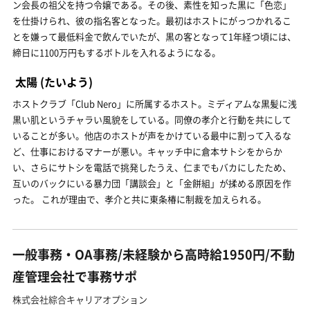
ン会長の祖父を持つ令嬢である。その後、素性を知った黒に「色恋」
を仕掛けられ、彼の指名客となった。最初はホストにがっつかれるこ
とを嫌って最低料金で飲んでいたが、黒の客となって1年経つ頃には、
締日に1100万円もするボトルを入れるようになる。
太陽
(たいよう)
ホストクラブ「Club Nero」に所属するホスト。ミディアムな黒髪に浅
黒い肌というチャラい風貌をしている。同僚の孝介と行動を共にして
いることが多い。他店のホストが声をかけている最中に割って入るな
ど、仕事におけるマナーが悪い。キャッチ中に倉本サトシをからか
い、さらにサトシを電話で挑発したうえ、仁までもバカにしたため、
互いのバックにいる暴力団「講談会」と「金餅組」が揉める原因を作
った。 これが理由で、孝介と共に東条椿に制裁を加えられる。
一般事務・OA事務/未経験から高時給1950円/不動
産管理会社で事務サポ
株式会社綜合キャリアオプション