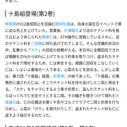
を追う。
十島組登場(第2巻)
時塚黒
のV12達成阻止を目論む
殿咲乱舞
は、自身の誕生日イベントで黒
に迫る売上を上げていた。営業後、
片瀬銀次
より店のテナント料を振
り込むよう命じられた
朝倉仁
は、ATM操作に苦戦しているスキに、店
のテナント料を
二岡勇
に持ち逃げされてしまう。そんな危機的状況の
中、乱舞から「
カケ
」の回収の依頼が入る。本日中に全額回収できれ
ば報酬を25%から40%に上げてもらう約束を取りつけ、盗まれたテナ
ント料を穴埋めするため、仁は奔走する。順調に回収をこなしていく
仁は、いよいよ最後の一人である、心菜のもとを訪ねる。しかし心菜
は、暴力団「十島組」組員、
折原慎二
の妹であった。「十島組」の事
務所に通された仁は、そこでテナント料を持ち逃げした二岡と再会す
る。「カケ」をチャラにするよう脅す折原と、盗んだテナント料をし
らばっくれて仁を犯そうとする二岡。その騒ぎを聞きつけて現れた
大
島雄大
は、仁の在籍店を聞くや否やゴルフクラブで二岡と折原を打ち
のめし、心菜の「カケ」を肩代わりして、盗まれたテナント料も仁に
返すよう指示するのだった。