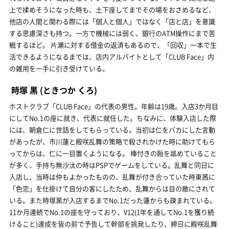
上で揉めそうになった時も、土下座してまでその場をおさめるなど、
他店の人間と関わる際には「個人と個人」ではなく「店と店」を意識
する思慮深さも持つ。一方で機械には弱く、銀行のATM操作にまで苦
戦するほど。 片瀬に対する借金の返済もあるので、「回収」一本で生
活できるようになるまでは、店内アルバイトとして「CLUB Face」内
の雑用を一手に引き受けている。
時塚 黒
(ときつか くろ)
ホストクラブ「CLUB Face」の代表の男性。年齢は19歳。入店3か月目
にしてNo.1の座に就き、代表に就任した。ちなみに、体験入店した際
には、朝倉仁に世話をしてもらっている。当初は仁をバカにした言動
があったが、市川蓮と殿咲乱舞の策略で殺されかけた時に助けてもら
ってからは、仁に一目置くようになる。 棒付きの飴を舐めていること
が多く、手持ち無沙汰の時はPSPでゲームをしている。乱舞と同日に
入店し、当時は仲もよかったものの、乱舞が付き合っていた時東茜に
「色恋」を仕掛けて自分の客にしたため、乱舞からは目の敵にされて
いる。また時塚黒が入店するまでNo.1だった蓮からも疎まれている。
11か月連続でNo.1の座を守っており、V12(1年を通してNo.1を獲り続
けること)達成を皆の前で予告して幹部を挑発したり、締日に殿咲乱舞