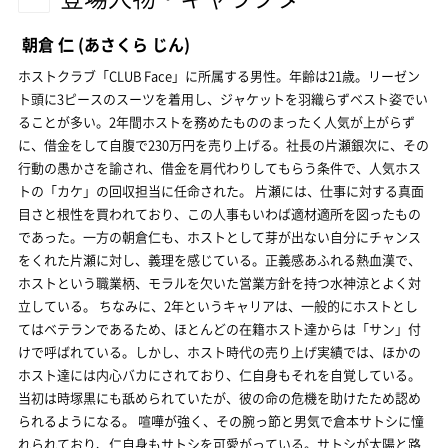
朝倉 仁
(あさくら じん)
ホストクラブ「CLUB Face」に所属する男性。年齢は21歳。リーゼン
ト頭に3ピースのスーツを着用し、ジャケットを羽織らずベスト姿でい
ることが多い。2年間ホストを務めたもののまったく人気が上がらず
に、借金をして自腹で230万円を売り上げる。社長の片瀬銀次に、その
行動の愚かさを諭され、借金を肩代わりしてもらう条件で、人気ホス
トの「カケ」の回収担当に任命された。 片瀬には、仕事に対する真面
目さと根性を買われており、この人事もいわば適材適所を図ったもの
であった。一方の朝倉仁も、ホストとして芽が出ない自分にチャンス
をくれた片瀬に対し、義理を感じている。正義感あふれる熱血漢で、
ホストという職業柄、モラルを欠いた営業方針を持つ水神涼とよく対
立している。 ちなみに、2年というキャリアは、一般的にホストとし
てはベテランであるため、ほとんどの在籍ホスト達からは「サン」付
けで呼ばれている。しかし、ホスト時代の売り上げ実績では、ほかの
ホスト達には内心バカにされており、仁自身もそれを自覚している。
当初は時塚黒にも舐められていたが、彼の命の危機を助けたため認め
られるようになる。 喧嘩が強く、その腕っ節と男気で倉本サトシに憧
れられており、仁自身もサトシを可愛がっている。サトシが太陽と路