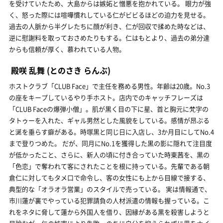
を受けていたため、大島からは嫉妬と憎悪を抱かれている。 眼力が強
く、怒った際には喧嘩慣れしている仁がビビるほどの迫力を見せる。
過去の人脈から半グレたちに顔が利き、仁が回収で揉めた時などは、
逆に慰謝料を取っておさめたりもする。仁はもとより、過去の弟分達
からも信頼が厚く、慕われている人物。
殿咲 乱舞
(とのさき らんぶ)
ホストクラブ「CLUB Face」で主任を務める男性。年齢は20歳。No.3
の座をキープしているやり手ホスト。店内でのキャッチフレーズは
「CLUB Faceの爆弾小僧」。肌が黒く目の下に星、首と胸元に梵字の
タトゥーを入れた、ギャル男然とした風貌をしている。感情が昂ぶる
と涎を垂らす癖がある。時塚黒と同じ日に入店し、3か月目にしてNo.4
まで登りつめた。 だが、同月にNo.1を獲得した黒の影に隠れて注目度
が低かったこと、さらに、新人の頃に付き合っていた時東茜を、黒の
「色恋」で奪われて客にされたことを根に持っている。先輩である朝
倉仁に対してもタメ口で命令し、客の女性にも上から目線で接する、
典型的な「オラオラ営業」のスタイルで売っている。 実は情報通で、
市川蓮が裏でやっている犯罪請負の人材派遣の情報も握っている。こ
れをネタに脅して蓮から外国人を借り、因縁がある黒を殺害しようと