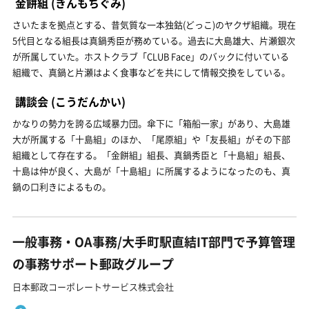
金餅組
(きんもちぐみ)
さいたまを拠点とする、昔気質な一本独鈷(どっこ)のヤクザ組織。現在
5代目となる組長は真鍋秀臣が務めている。過去に大島雄大、片瀬銀次
が所属していた。ホストクラブ「CLUB Face」のバックに付いている
組織で、真鍋と片瀬はよく食事などを共にして情報交換をしている。
講談会
(こうだんかい)
かなりの勢力を誇る広域暴力団。傘下に「箱船一家」があり、大島雄
大が所属する「十島組」のほか、「尾原組」や「友長組」がその下部
組織として存在する。「金餅組」組長、真鍋秀臣と「十島組」組長、
十島は仲が良く、大島が「十島組」に所属するようになったのも、真
鍋の口利きによるもの。
一般事務・OA事務/大手町駅直結IT部門で予算管理
の事務サポート郵政グループ
日本郵政コーポレートサービス株式会社