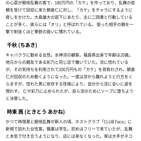
の心菜が殿咲乱舞の客で、180万円の「カケ」を作っており、乱舞の依
頼を受けて回収に来た朝倉仁に対し、「カケ」をチャラにするように
脅しをかけた。大島雄大の部下にあたり、主に二岡勇と行動している
ことが多く、彼らには「オリ」と呼ばれている。 狙った相手の額を一
撃で射抜くほど拳銃の扱いに慣れている。
千秋
(ちあき)
キャバクラに勤める女性。水神涼の顧客。福島県出身で年齢は20歳。
地元からの親友である彩乃と同じ店で働いていた。涼に惚れている
が、その気持ちを利用されて200万円もの「カケ」を背負わされ、朝倉
仁が回収のため動くようになった。一度は涼から離れようと行方をく
らますが、惚れた男に依存する性格により、自分から涼に会いに姿を
現わす。 仁や彩乃に止められたが、自ら涼のためにソープに堕ちよう
と決意した。
時東 茜
(ときとう あかね)
かつて時塚黒と殿咲乱舞が新人の頃、ホストクラブ「CLUB Face」に
新規で訪れた女性客。職業は学生。初めはフリーで来ていたが、乱舞
と本気で付き合うようになり、店には来なくなった。実は大手ゼネコ