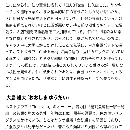
仁に止められ、仁の器量に惚れて「CLUB Face」に入店した。ヤンキ
ーらしく喧嘩っ早く、また基本的に仁の言うことしか聞かないため、
入店初日から先輩ホスト達を困らせていた。自分の在籍している店の
名前も覚えられないほどに頭が悪いが、持ち前の根性でキャッチを頑
張り、入店2週間で指名客を三人捕まえている。 仁にも「噓のない素
直な性格」と評されており、弟分として可愛がられている。のちに、
キャッチ中に太陽にからかわれたことを発端に、単身金属バットを握
ってホストクラブ「Club Nero」に乗り込み、互いのバックについてい
る暴力団「講談会」とヤクザ組織「金餅組」の抗争の原因を作ってし
まう。 その際には、東條椿に捕らえられてリンチを受けるが、屈しな
い根性を見せる。仁に救出されたあとは、自分のやったことに対する
ケジメをつけるため、「講談会」に対する鉄砲玉として名乗りをあげ
る。
大島 雄大
(おおしま ゆうだい)
ホストクラブ「Club Nero」のオーナー。暴力団「講談会箱船一家十島
組」の若頭を務める男性。年齢は31歳。黒髪の短髪で、色の薄いサン
グラスをかけている。もとはヤクザ組織「金餅組」に所属しており、
片瀬銀次とは兄弟分だったが、昔から片瀬ばかり周囲から認められて