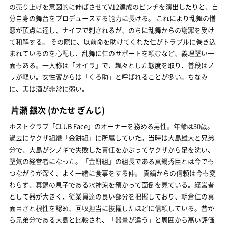
の売り上げを意図的に伸ばさせてV12達成のピンチを演出したりと、自
分自身の舞台をプロデュースする能力に長ける。 これにより乱舞の憎
悪が頂点に達し、ナイフで刺されるが、のちに乱舞からの謝罪を受け
て和解する。 その際に、以前命を助けてくれた仁がトラブルに巻き込
まれているのを心配し、乱舞に仁のサポートを頼むなど、義理堅い一
面もある。一人称は「オイラ」で、飄々とした態度を取り、普段はノ
リが軽い。女性客からは「くろ助」と呼ばれることが多い。ちなみ
に、実は酒が非常に弱い。
片瀬 銀次
(かたせ ぎんじ)
ホストクラブ「CLUB Face」のオーナーを務める男性。年齢は30歳。
過去にヤクザ組織「金餅組」に所属していた。当時は大島雄大と兄弟
分で、大島がシノギで失敗した責任をかぶってヤクザから足を洗い、
堅気の経営者になった。「金餅組」の組長である真鍋秀臣とは今でも
つながりが深く、よく一緒に食事をする仲。 真鍋からの信頼は今も変
わらず、真鍋の息子である水神涼を預かって面倒を見ている。経営者
として器が大きく、従業員達の良い部分を把握しており、朝倉仁の真
面目さと根性を認め、回収担当に抜擢したほどに信頼している。昔か
ら兄弟分である大島と比較され、「器量が違う」と周囲から高い評価