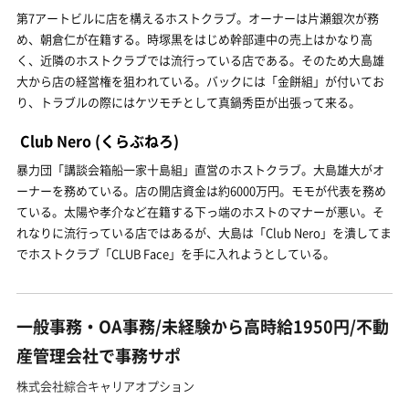
第7アートビルに店を構えるホストクラブ。オーナーは片瀬銀次が務
め、朝倉仁が在籍する。時塚黒をはじめ幹部連中の売上はかなり高
く、近隣のホストクラブでは流行っている店である。そのため大島雄
大から店の経営権を狙われている。バックには「金餅組」が付いてお
り、トラブルの際にはケツモチとして真鍋秀臣が出張って来る。
Club Nero
(くらぶねろ)
暴力団「講談会箱船一家十島組」直営のホストクラブ。大島雄大がオ
ーナーを務めている。店の開店資金は約6000万円。モモが代表を務め
ている。太陽や孝介など在籍する下っ端のホストのマナーが悪い。そ
れなりに流行っている店ではあるが、大島は「Club Nero」を潰してま
でホストクラブ「CLUB Face」を手に入れようとしている。
一般事務・OA事務/未経験から高時給1950円/不動
産管理会社で事務サポ
株式会社綜合キャリアオプション