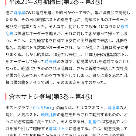
平成21年3月期締日(第2巻～第3巻)
遂に
時塚黒
のV12達成を賭けた締日がやって来た。黒が決算会で挑発し
たため、その日は幹部ホストの卓を中心に、高額ボトルのオーダーが
飛び交う営業となった。そんな中、何としてでもNo.1になりたい
殿咲
乱舞
は無理なオーダーを煽るが、それに対して客が怒って帰ってしま
う。そこへ、会社経営者を自称する女性が突然新規で来店し、乱舞を
指名。高額ボトル数本がオーダーされ、No.1が見えた乱舞は調子に乗
りまくる。しかし結果は、10分だけ来店し、1100万円の超高額ボトル
をオーダーして帰った
時東茜
のお陰で、結局黒がV12を達成することと
なった。絶望に打ちのめされる乱舞は、さらに新規で来店した女社長
が黒の仕込みであったのを立ち聞きしてしまう。怒りに我を忘れた乱
舞は黒の腹をナイフで刺し、そのまま姿を消すのだった。
倉本サトシ登場(第3巻～第4巻)
ホストクラブ「
CLUB Face
」の面々は、カリスマホスト、
時塚黒
の入
院と、人気ホスト、
殿咲乱舞
の退店を知らされて動揺するものの、ど
うにか通常営業に戻っていた。そんなある日、
朝倉仁
は路地裏でレン
ガを振り回して喧嘩する
倉本サトシ
に遭遇する。仁は、戦意喪失して
いる相手になおも殴りかかろうとするサトシを、腕尽くで止めて諭