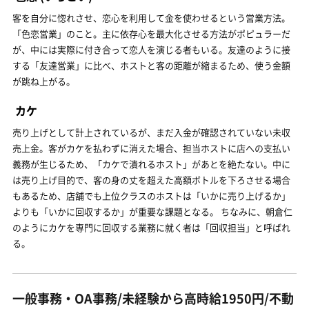
客を自分に惚れさせ、恋心を利用して金を使わせるという営業方法。
「色恋営業」のこと。主に依存心を最大化させる方法がポピュラーだ
が、中には実際に付き合って恋人を演じる者もいる。友達のように接
する「友達営業」に比べ、ホストと客の距離が縮まるため、使う金額
が跳ね上がる。
カケ
売り上げとして計上されているが、まだ入金が確認されていない未収
売上金。客がカケを払わずに消えた場合、担当ホストに店への支払い
義務が生じるため、「カケで潰れるホスト」があとを絶たない。中に
は売り上げ目的で、客の身の丈を超えた高額ボトルを下ろさせる場合
もあるため、店舗でも上位クラスのホストは「いかに売り上げるか」
よりも「いかに回収するか」が重要な課題となる。 ちなみに、朝倉仁
のようにカケを専門に回収する業務に就く者は「回収担当」と呼ばれ
る。
一般事務・OA事務/未経験から高時給1950円/不動