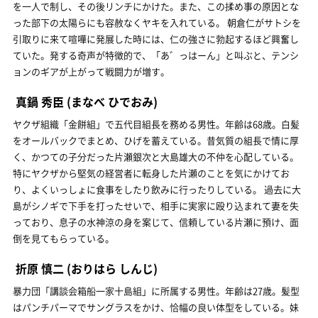
を一人で制し、その後リンチにかけた。また、この揉め事の原因とな
った部下の太陽らにも容赦なくヤキを入れている。 朝倉仁がサトシを
引取りに来て喧嘩に発展した時には、仁の強さに勃起するほど興奮し
ていた。発する奇声が特徴的で、「あ゛っはーん」と叫ぶと、テンシ
ョンのギアが上がって戦闘力が増す。
真鍋 秀臣
(まなべ ひでおみ)
ヤクザ組織「金餅組」で五代目組長を務める男性。年齢は68歳。白髪
をオールバックでまとめ、ひげを蓄えている。昔気質の組長で情に厚
く、かつての子分だった片瀬銀次と大島雄大の不仲を心配している。
特にヤクザから堅気の経営者に転身した片瀬のことを気にかけてお
り、よくいっしょに食事をしたり飲みに行ったりしている。 過去に大
島がシノギで下手を打ったせいで、相手に実家に殴り込まれて妻を失
っており、息子の水神涼の身を案じて、信頼している片瀬に預け、面
倒を見てもらっている。
折原 慎二
(おりはら しんじ)
暴力団「講談会箱船一家十島組」に所属する男性。年齢は27歳。髪型
はパンチパーマでサングラスをかけ、恰幅の良い体型をしている。妹