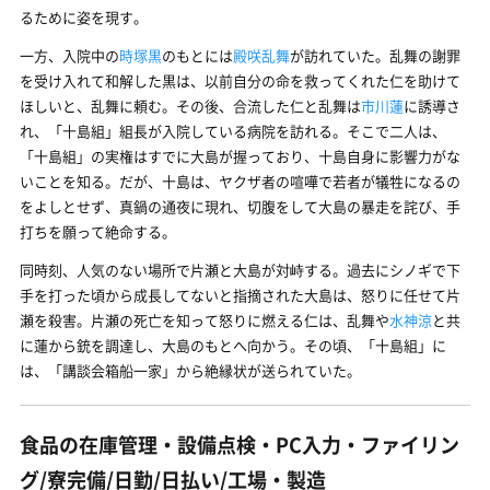
るために姿を現す。
一方、入院中の
時塚黒
のもとには
殿咲乱舞
が訪れていた。乱舞の謝罪
を受け入れて和解した黒は、以前自分の命を救ってくれた仁を助けて
ほしいと、乱舞に頼む。その後、合流した仁と乱舞は
市川蓮
に誘導さ
れ、「十島組」組長が入院している病院を訪れる。そこで二人は、
「十島組」の実権はすでに大島が握っており、十島自身に影響力がな
いことを知る。だが、十島は、ヤクザ者の喧嘩で若者が犠牲になるの
をよしとせず、真鍋の通夜に現れ、切腹をして大島の暴走を詫び、手
打ちを願って絶命する。
同時刻、人気のない場所で片瀬と大島が対峙する。過去にシノギで下
手を打った頃から成長してないと指摘された大島は、怒りに任せて片
瀬を殺害。片瀬の死亡を知って怒りに燃える仁は、乱舞や
水神涼
と共
に蓮から銃を調達し、大島のもとへ向かう。その頃、「十島組」に
は、「講談会箱船一家」から絶縁状が送られていた。
食品の在庫管理・設備点検・PC入力・ファイリン
グ/寮完備/日勤/日払い/工場・製造