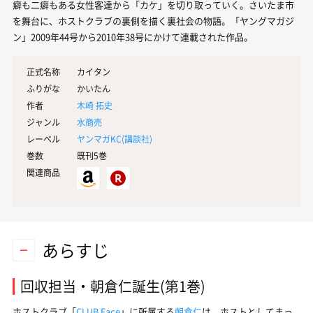
癖も二癖もある女性客達から「カケ」を切り取っていく。さいたま市
を舞台に、ホストクラブの裏側を描く裏社会の物語。「ヤングマガジ
ン」2009年44号から2010年38号にかけて連載された作品。
正式名称
カイタン
ふりがな
かいたん
作者
木崎 拓史
ジャンル
水商売
レーベル
ヤンマガKC(
講談社
)
巻数
既刊5巻
関連商品
あらすじ
回収担当・朝倉仁誕生(第1巻)
ホストクラブ「
CLUB Face
」に所属する
朝倉仁
は、ホストとしてまっ