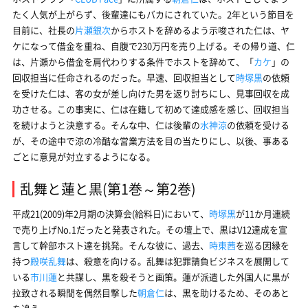
たく人気が上がらず、後輩達にもバカにされていた。2年という節目を
目前に、社長の
片瀬銀次
からホストを辞めるよう示唆された仁は、ヤ
ケになって借金を重ね、自腹で230万円を売り上げる。その帰り道、仁
は、片瀬から借金を肩代わりする条件でホストを辞めて、「
カケ
」の
回収担当に任命されるのだった。早速、回収担当として
時塚黒
の依頼
を受けた仁は、客の女が差し向けた男を返り討ちにし、見事回収を成
功させる。この事実に、仁は在籍して初めて達成感を感じ、回収担当
を続けようと決意する。そんな中、仁は後輩の
水神涼
の依頼を受ける
が、その途中で涼の冷酷な営業方法を目の当たりにし、以後、事ある
ごとに意見が対立するようになる。
乱舞と蓮と黒(第1巻～第2巻)
平成21(2009)年2月期の決算会(給料日)において、
時塚黒
が11か月連続
で売り上げNo.1だったと発表された。その壇上で、黒はV12達成を宣
言して幹部ホスト達を挑発。そんな彼に、過去、
時東茜
を巡る因縁を
持つ
殿咲乱舞
は、殺意を向ける。乱舞は犯罪請負ビジネスを展開して
いる
市川蓮
と共謀し、黒を殺そうと画策。蓮が派遣した外国人に黒が
拉致される瞬間を偶然目撃した
朝倉仁
は、黒を助けるため、そのあと