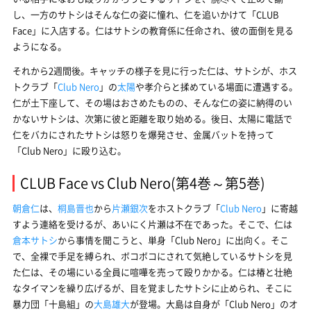
し、一方のサトシはそんな仁の姿に憧れ、仁を追いかけて「CLUB
Face」に入店する。仁はサトシの教育係に任命され、彼の面倒を見る
ようになる。
それから2週間後。キャッチの様子を見に行った仁は、サトシが、ホス
トクラブ「
Club Nero
」の
太陽
や孝介らと揉めている場面に遭遇する。
仁が土下座して、その場はおさめたものの、そんな仁の姿に納得のい
かないサトシは、次第に彼と距離を取り始める。後日、太陽に電話で
仁をバカにされたサトシは怒りを爆発させ、金属バットを持って
「Club Nero」に殴り込む。
CLUB Face vs Club Nero(第4巻～第5巻)
朝倉仁
は、
桐島晋也
から
片瀬銀次
をホストクラブ「
Club Nero
」に寄越
すよう連絡を受けるが、あいにく片瀬は不在であった。そこで、仁は
倉本サトシ
から事情を聞こうと、単身「Club Nero」に出向く。そこ
で、全裸で手足を縛られ、ボコボコにされて気絶しているサトシを見
た仁は、その場にいる全員に喧嘩を売って殴りかかる。仁は椿と壮絶
なタイマンを繰り広げるが、目を覚ましたサトシに止められ、そこに
暴力団「十島組」の
大島雄大
が登場。大島は自身が「Club Nero」のオ