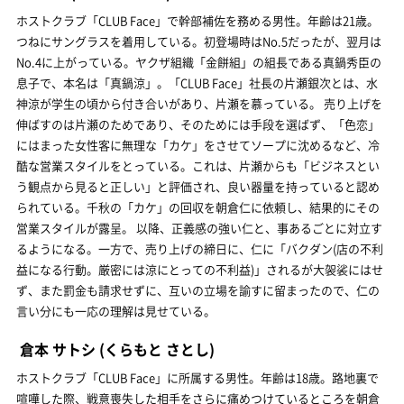
ホストクラブ「CLUB Face」で幹部補佐を務める男性。年齢は21歳。
つねにサングラスを着用している。初登場時はNo.5だったが、翌月は
No.4に上がっている。ヤクザ組織「金餅組」の組長である真鍋秀臣の
息子で、本名は「真鍋涼」。「CLUB Face」社長の片瀬銀次とは、水
神涼が学生の頃から付き合いがあり、片瀬を慕っている。 売り上げを
伸ばすのは片瀬のためであり、そのためには手段を選ばず、「色恋」
にはまった女性客に無理な「カケ」をさせてソープに沈めるなど、冷
酷な営業スタイルをとっている。これは、片瀬からも「ビジネスとい
う観点から見ると正しい」と評価され、良い器量を持っていると認め
られている。千秋の「カケ」の回収を朝倉仁に依頼し、結果的にその
営業スタイルが露呈。 以降、正義感の強い仁と、事あるごとに対立す
るようになる。一方で、売り上げの締日に、仁に「バクダン(店の不利
益になる行動。厳密には涼にとっての不利益)」されるが大袈裟にはせ
ず、また罰金も請求せずに、互いの立場を諭すに留まったので、仁の
言い分にも一応の理解は見せている。
倉本 サトシ
(くらもと さとし)
ホストクラブ「CLUB Face」に所属する男性。年齢は18歳。路地裏で
喧嘩した際、戦意喪失した相手をさらに痛めつけているところを朝倉