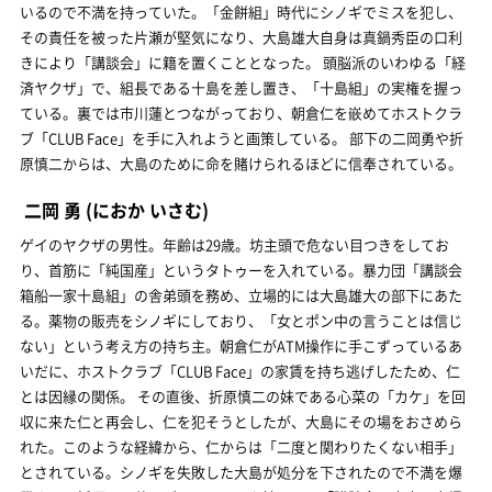
いるので不満を持っていた。「金餅組」時代にシノギでミスを犯し、
その責任を被った片瀬が堅気になり、大島雄大自身は真鍋秀臣の口利
きにより「講談会」に籍を置くこととなった。 頭脳派のいわゆる「経
済ヤクザ」で、組長である十島を差し置き、「十島組」の実権を握っ
ている。裏では市川蓮とつながっており、朝倉仁を嵌めてホストクラ
ブ「CLUB Face」を手に入れようと画策している。 部下の二岡勇や折
原慎二からは、大島のために命を賭けられるほどに信奉されている。
二岡 勇
(におか いさむ)
ゲイのヤクザの男性。年齢は29歳。坊主頭で危ない目つきをしてお
り、首筋に「純国産」というタトゥーを入れている。暴力団「講談会
箱船一家十島組」の舎弟頭を務め、立場的には大島雄大の部下にあた
る。薬物の販売をシノギにしており、「女とポン中の言うことは信じ
ない」という考え方の持ち主。朝倉仁がATM操作に手こずっているあ
いだに、ホストクラブ「CLUB Face」の家賃を持ち逃げしたため、仁
とは因縁の関係。 その直後、折原慎二の妹である心菜の「カケ」を回
収に来た仁と再会し、仁を犯そうとしたが、大島にその場をおさめら
れた。このような経緯から、仁からは「二度と関わりたくない相手」
とされている。シノギを失敗した大島が処分を下されたので不満を爆