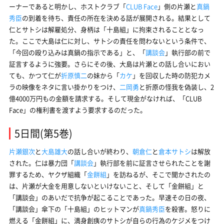
ーナーであると明かし、ホストクラブ「
CLUB Face
」側の片瀬と
真鍋
秀臣
の到着を待ち、責任の所在を決める話が展開される。結果として
仁とサトシは解雇処分、身柄は「十島組」に拘束されることとなっ
た。ここで大島は仁に対し、サトシの責任を問わないという条件で、
「今回の殴り込みは真鍋の指示である」と、「
講談会
」執行部の前で
証言するように強要。さらにその後、大島は片瀬との話し合いにおい
ても、かつて仁が
折原慎二
の妹から「
カケ
」を回収した時の防犯カメ
ラの映像をネタに言い掛かりをつけ、
二岡勇
と折原の怪我を偽装し、2
億4000万円もの金額を請求する。そして現金がなければ、「CLUB
Face」の権利書を渡すよう要求するのだった。
5日間(第5巻)
片瀬銀次
と
大島雄大
の話し合いが終わり、
朝倉仁
と
倉本サトシ
は解放
された。仁は暴力団「
講談会
」執行部を前に証言させられたことを謝
罪するため、ヤクザ組織「
金餅組
」を訪ねるが、そこで聞かされたの
は、片瀬が大金を用意しないといけないこと、そして「金餅組」と
「講談会」のあいだで抗争が起こることであった。早速その日の夜、
「講談会」傘下の「十島組」のヒットマンが
真鍋秀臣
を殺害。怒りに
燃える「金餅組」に、満身創痍のサトシが自らの行為のケジメをつけ