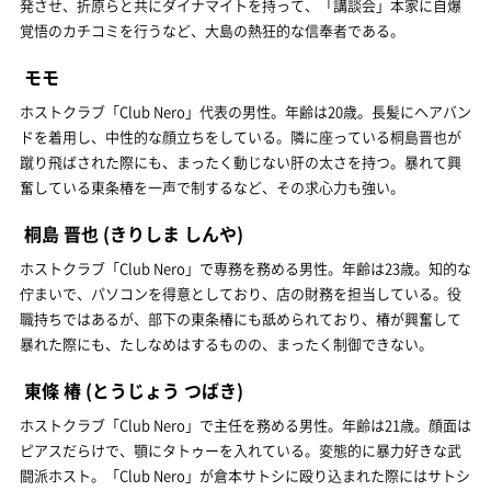
発させ、折原らと共にダイナマイトを持って、「講談会」本家に自爆
覚悟のカチコミを行うなど、大島の熱狂的な信奉者である。
モモ
ホストクラブ「Club Nero」代表の男性。年齢は20歳。長髪にヘアバン
ドを着用し、中性的な顔立ちをしている。隣に座っている桐島晋也が
蹴り飛ばされた際にも、まったく動じない肝の太さを持つ。暴れて興
奮している東条椿を一声で制するなど、その求心力も強い。
桐島 晋也
(きりしま しんや)
ホストクラブ「Club Nero」で専務を務める男性。年齢は23歳。知的な
佇まいで、パソコンを得意としており、店の財務を担当している。役
職持ちではあるが、部下の東条椿にも舐められており、椿が興奮して
暴れた際にも、たしなめはするものの、まったく制御できない。
東條 椿
(とうじょう つばき)
ホストクラブ「Club Nero」で主任を務める男性。年齢は21歳。顔面は
ピアスだらけで、顎にタトゥーを入れている。変態的に暴力好きな武
闘派ホスト。「Club Nero」が倉本サトシに殴り込まれた際にはサトシ