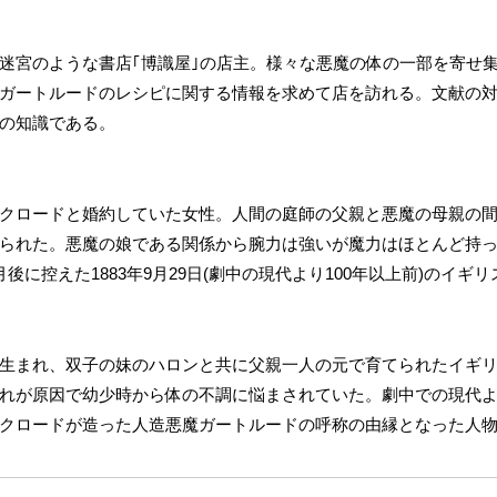
迷宮のような書店｢博識屋｣の店主。様々な悪魔の体の一部を寄せ
ガートルードのレシピに関する情報を求めて店を訪れる。文献の
の知識である。
クロードと婚約していた女性。人間の庭師の父親と悪魔の母親の
られた。悪魔の娘である関係から腕力は強いが魔力はほとんど持
後に控えた1883年9月29日(劇中の現代より100年以上前)のイギ
生まれ、双子の妹のハロンと共に父親一人の元で育てられたイギ
が原因で幼少時から体の不調に悩まされていた。劇中での現代より10
クロードが造った人造悪魔ガートルードの呼称の由縁となった人