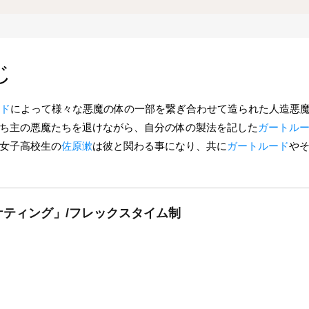
じ
ド
によって様々な悪魔の体の一部を繋ぎ合わせて造られた人造悪
ち主の悪魔たちを退けながら、自分の体の製法を記した
ガートル
女子高校生の
佐原漱
は彼と関わる事になり、共に
ガートルード
や
ティング」/フレックスタイム制