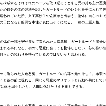
を構成するそれぞれのパーツを取り返そうとする元の持ち主の悪
ため自分の体の製法を記したガートルードのレシピを手に入れて処
追われていた所、女子高校生の佐原漱と出会う。物体に自らの血
の日になると凶悪な本性が表に出そうになる、一種の二重人格。
魔の体の一部を寄せ集めて造られた人造悪魔、ガートルードと出会
まれる事になる。初めて悪魔に会っても物怖じしない、芯の強い
何らかの関わりを持っているのではないかと言われる。
めて造られた人造悪魔、ガートルードの右耳の元の持ち主。布製
うと彼の前に現れる。同じく悪魔のマリオットと行動を共にして
ズに体を縮小したり、人間に化けたりする事もできる。
めて造られた人造悪魔、ガートルードの左耳の元の持ち主。布製