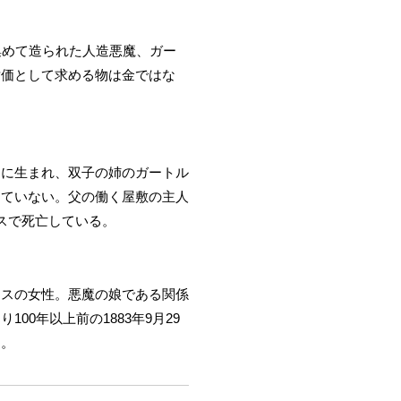
集めて造られた人造悪魔、ガー
対価として求める物は金ではな
間に生まれ、双子の姉のガートル
っていない。父の働く屋敷の主人
リスで死亡している。
リスの女性。悪魔の娘である関係
0年以上前の1883年9月29
物。