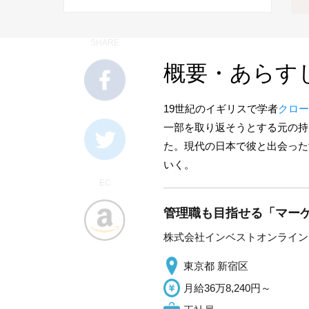
SHARE
概要・あらす
19世紀のイギリスで学者
クロー
一部を取り返そうとする元の持
た。現代の日本で彼と出会った
いく。
EC
管理職も目指せる「マーケ
株式会社インベストオンライン
東京都 新宿区
月給36万8,240円～