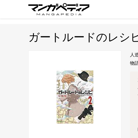
ガートルードのレシ
人
物