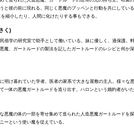
うと彼の前に現れる。同じく悪魔のプッペンと行動を共にしてい
体を縮小したり、人間に化けたりする事もできる。
さく)
の民俗学の研究室で助手として働いている。妹に優しく、過保護。
悪魔、ガートルードの製法を記したガートルードのレシピと何か
験に明け暮れていた学者。医者の家系で大きな屋敷の主人。様々な
て一体の悪魔ガートルードを造り出す。ハロンという婚約者がい
な悪魔の体の一部を寄せ集めて造られた人造悪魔ガートルードを
ニーという使い魔を従えている。