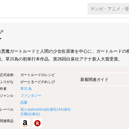
ピ
造悪魔ガートルードと人間の少女佐原漱を中心に、ガートルードの
語。草川為の初単行本作品。第26回白泉社アテナ新人大賞受賞。
正式名称
ガートルードのレシピ
新着関連ガイド
ふりがな
がーとるーどのれしぴ
作者
草川 為
ジャンル
ファンタジー
恋愛
レーベル
花とゆめcomics(
白泉社
)
/
白泉社
文庫(
白泉社
)
関連商品