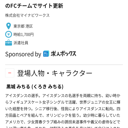
のFCチームでサイト更新
株式会社マイナビワークス
東京都 港区
時給1,700円
派遣社員
Sponsored by
登場人物・キャラクター
黒城 みちる
(くろき みちる)
アイスダンスの選手。アイスダンスの名選手を両親に持ち、幼い時か
らフィギュアスケート女子シングルで活躍、世界ジュニアの女王に輝
いた経歴を持つ。シニア移行後、怪我によりアイスダンスに転向。四
方田晶とペアを組んで、オリンピックを狙う。幼少時に暮らしていた
アメリカで、少女買春クラブ絡みの誘拐未遂事件や義父の虐待などで