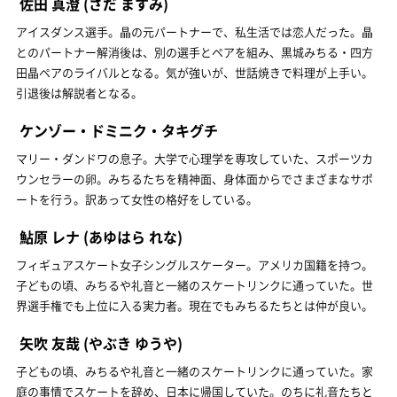
佐田 真澄
(さだ ますみ)
アイスダンス選手。晶の元パートナーで、私生活では恋人だった。晶
とのパートナー解消後は、別の選手とペアを組み、黒城みちる・四方
田晶ペアのライバルとなる。気が強いが、世話焼きで料理が上手い。
引退後は解説者となる。
ケンゾー・ドミニク・タキグチ
マリー・ダンドワの息子。大学で心理学を専攻していた、スポーツカ
ウンセラーの卵。みちるたちを精神面、身体面からでさまざまなサポ
ートを行う。訳あって女性の格好をしている。
鮎原 レナ
(あゆはら れな)
フィギュアスケート女子シングルスケーター。アメリカ国籍を持つ。
子どもの頃、みちるや礼音と一緒のスケートリンクに通っていた。世
界選手権でも上位に入る実力者。現在でもみちるたちとは仲が良い。
矢吹 友哉
(やぶき ゆうや)
子どもの頃、みちるや礼音と一緒のスケートリンクに通っていた。家
庭の事情でスケートを辞め、日本に帰国していた。のちに礼音たちと