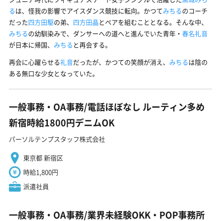
る
は、怪我の影響でアイスダンス競技に転向。かつて
みちる
のコーチ
だった
四方田駆
の弟、
四方田晶
とペアを組むこととなる。そんな中、
みちる
の幼馴染みで、ダンサーへの道へと進んでいた青年・
春名礼音
が日本に帰国、
みちる
と再会する。
再会に心躍らせる
礼音
だったが、かつての笑顔が消え、
みちる
は陰の
ある無口な少女となっていた。
一般事務・OA事務/電話ほぼなし ルーティン多め
新宿時給1800円デニムOK
パーソルテンプスタッフ株式会社
東京都 新宿区
時給1,800円
派遣社員
一般事務・OA事務/業界未経験OKK・POP事務所