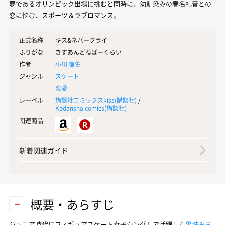
夢であるオリンピック出場に挑むと同時に、幼馴染みの春名礼音との
恋に悩む、スポーツ＆ラブロマンス。
正式名称
キス&ネバークライ
ふりがな
きすあんどねばーくらい
作者
小川 彌生
ジャンル
スケート
恋愛
レーベル
講談社コミックスkiss(
講談社
)
/
Kodansha comics(
講談社
)
関連商品
新着関連ガイド
概要・あらすじ
ジュニア時代にフィギュアスケート女子シングルで活躍した
黒城みち