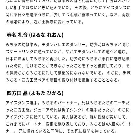
心に深い傷を負っており、幼馴染みの春名礼音に対して自分はふさわ
しい相手ではないと思い込んでいた。 その後、ともにアイスダンスに
関わる日々を送るうちに、少しずつ距離が縮まっていく。なお、両親
の離婚により、姓が王禅寺に変わっている。
春名 礼音
(はるな れおん)
みちるの幼馴染み。モダンバレエのダンサー。幼少時はみちると同じ
スケートリンクに通っていたが、やがてモダンバレエの道へと進む。
日本に帰国してみちると再会した。幼少時にみちるが事件に巻き込ま
れた時に、助けることができなかったことをずっと後悔しており、そ
の気持ちからみちるに対して積極的になれないでいる。 のちに、黒城
みちる・四方田晶ペアの演目の振り付けを担当することとなる。
四方田 晶
(よもた ひかる)
アイスダンス選手。みちるのパートナー。兄はみちるたちのコーチだ
った四方田駆。ジュニア時代は男子シングルの選手だったが、のちに
アイスダンスに転向している。実力はあるが、軽い性格が災いして、
これまでにパートナー変更を繰り返しており、みちるは4人目のパート
ナー。 兄に憧れていると同時に、その死に疑問を持っている。