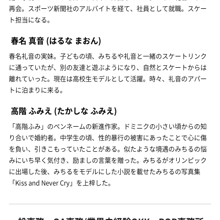
再会。スポーツ新聞社のアルバイトを経て、社員として就職。スケー
ト担当になる。
春名 真音
(はるな まおん)
春名礼音の実妹。子どもの頃、みちるや礼音と一緒のスケートリンク
に通っていたが、別の友達と遊ぶようになり、自然とスケートからは
離れていった。現在は高校生モデルとして活躍。時々、礼音のアパー
トに泊まりに来る。
高階 ふみえ
(たかしな ふみえ)
「高階ふみ」のペンネームの新進作家。ドミニクの小さい頃からの知
り合いで婚約者。中学生の頃、性的暴行の被害にあったことで心に傷
を負い、引きこもっていたことがある。似たような境遇のみちるの悩
みにいち早く気付き、励ましの言葉を贈った。みちるがオリンピック
に出場した後、みちるをモデルにした小説を載せたみちるの写真集
「Kiss and Never Cry」を上梓した。