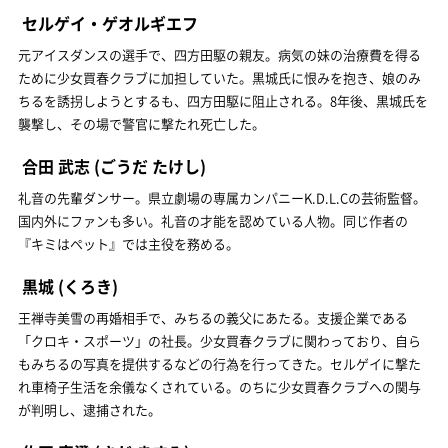
セルゲイ・ゲオルギエフ
元アイスダンスの選手で、四方田駆の親友。病気の妹の治療費を得る
ために少女買春クラブに加担していた。黒城氏に恨みを抱き、娘のみ
ちるを誘拐しようとするも、四方田駆に阻止される。8年後、黒城氏を
襲撃し、その場で警官に撃たれ死亡した。
合田 武志
(ごうだ たけし)
礼音の先輩ダンサー。県立劇場の専属カンパニーK.D.L.Cの芸術監督。
国内外にファンも多い。礼音の才能を認めている人物。同じ作者の
『キミはペット』では主役を務める。
黒城
(くろき)
王禅寺美雪の再婚相手で、みちるの義父にあたる。支援企業である
「クロキ・スポーツ」の社長。少女買春クラブに関わっており、自ら
もみちるの写真を提供するなどの行為を行ってきた。セルゲイに撃た
れ車椅子生活を余儀なくされている。のちに少女買春クラブへの関与
が判明し、逮捕された。