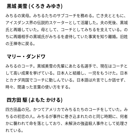
黒城 美雪
(くろき みゆき)
みちるの実母。みちるたちのサブコーチを務める。亡き夫とともに、
アイスダンス界の伝説的スケーターとして活躍した。夫の死後、黒城
氏と再婚していた。母として、コーチとしてみちるを支えている。の
ちに再婚相手の黒城氏がみちるを虐待していた事実を知り離婚。旧姓
の王禅寺に戻る。
マリー・ダンドワ
みちるのコーチ。黒城美雪の先輩にあたる名選手で、現在はコーチと
して高い成果を挙げている。日本人と結婚し、一児をもうけた。日本
とカナダ両国でコーチに勤しんでいる。日本語は片言でしか話せず、
時々、間違った言葉の使い方をする。
四方田 駆
(よもた かける)
四方田晶の兄。かつてアメリカでみちるたちのコーチをしていた。み
ちるの初恋の人。みちるが事件に巻き込まれたのと同じ時期に、何者
かに襲われて命を落としており、未解決の強盗殺人事件として処理さ
れている。