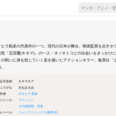
オヒラ航多の代表作の一つ。現代の日本が舞台。映画監督を志すホ
妖怪「忌涅魔(キネマ)」の一人・オノオトコとの出会いをきっかけ
との戦いに身を投じていく姿を描いたアクションホラー。集英社「少年ジ
信。
正式名称
キネマキア
ふりがな
きねまきあ
作者
オオヒラ 航多
ジャンル
アクション
その他芸能・音楽
レーベル
ジャンプコミックス(
集英社
)