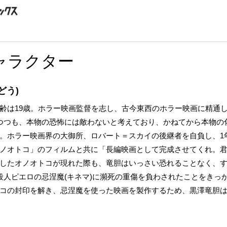
ャラクター
どう)
齢は19歳。ホラー映画監督を志し、古今東西のホラー映画に精通
つつも、本物の恐怖には敵わないと考えており、かねてから本物の
。ホラー映画界の大御所、ロバート＝スカイの後継者を自負し、1
ノオトコ」のフィルムと共に「長編映画として完成させてくれ。
したオノオトコが現れた際も、竜胆はいっさい恐れることなく、
る殺人ピエロの忌涅魔(キネマ)に瀕死の重傷を負わされたことをきっ
コの封印を解き、忌涅魔を使った映画を製作するため、黒澤竜胆