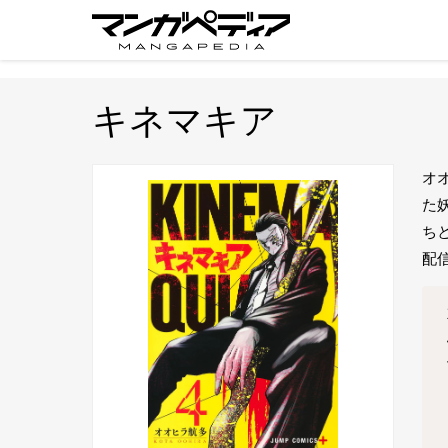
キネマキア
オ
た
ち
配