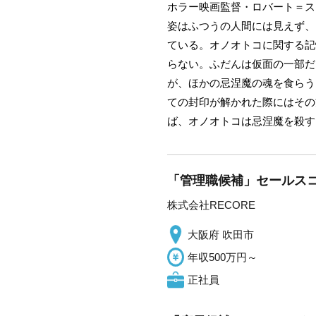
ホラー映画監督・ロバート＝ス
姿はふつうの人間には見えず、
ている。オノオトコに関する記
らない。ふだんは仮面の一部だ
が、ほかの忌涅魔の魂を食らう
ての封印が解かれた際にはその
ば、オノオトコは忌涅魔を殺す
「管理職候補」セールスコ
株式会社RECORE
大阪府 吹田市
年収500万円～
正社員