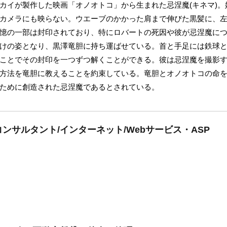
カイが製作した映画「オノオトコ」から生まれた忌涅魔(キネマ)
カメラにも映らない。ウエーブのかかった肩まで伸びた黒髪に、
憶の一部は封印されており、特にロバートの死因や彼が忌涅魔に
けの姿となり、黒澤竜胆に持ち運ばせている。首と手足には鉄球
ことでその封印を一つずつ解くことができる。彼は忌涅魔を撮影
方法を竜胆に教えることを約束している。竜胆とオノオトコの命
ために創造された忌涅魔であるとされている。
ンサルタント/インターネット/Webサービス・ASP