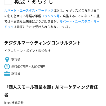
概要・あらすじ
ルパート・ユースタス・マードック
海尉は、イギリスどころか世界中
に名を馳せる不思議な軍艦
コランタン号
に乗艦することになった。艦
では不思議な出来事ばかりが起きるが、
ルパート・ユースタス・マー
ドック
は素直にそれを受け入れられないでいる。
デジタルマーケティングコンサルタント
イグニション・ポイント株式会社
東京都
年収600万円～3,000万円
正社員
「個人スモール事業本部」AIマーケティング責任
者
freee株式会社