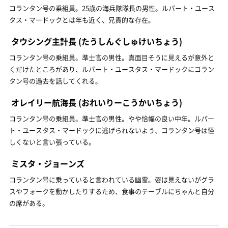
コランタン号の乗組員。25歳の海兵隊隊長の男性。ルパート・ユース
タス・マードックとは年も近く、兄貴的な存在。
タウシング主計長
(たうしんぐしゅけいちょう)
コランタン号の乗組員。準士官の男性。真面目そうに見えるが意外と
くだけたところがあり、ルパート・ユースタス・マードックにコラン
タン号の過去を話してくれる。
オレイリー航海長
(おれいりーこうかいちょう)
コランタン号の乗組員。準士官の男性。やや恰幅の良い中年。ルパー
ト・ユースタス・マードックに逃げられないよう、コランタン号は怪
しくないと言い張っている。
ミスタ・ジョーンズ
コランタン号に乗っていると言われている幽霊。姿は見えないがグラ
スやフォークを動かしたりするため、食事のテーブルにちゃんと自分
の席がある。