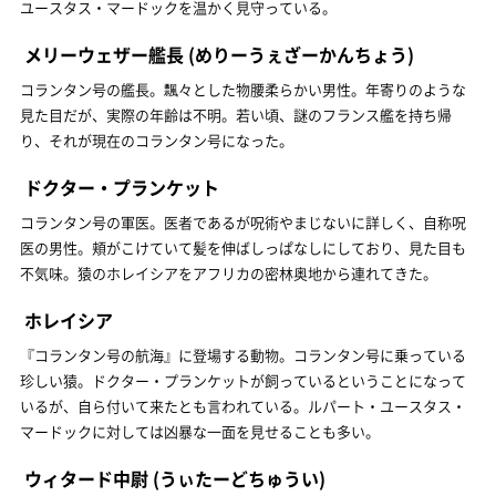
ユースタス・マードックを温かく見守っている。
メリーウェザー艦長
(めりーうぇざーかんちょう)
コランタン号の艦長。飄々とした物腰柔らかい男性。年寄りのような
見た目だが、実際の年齢は不明。若い頃、謎のフランス艦を持ち帰
り、それが現在のコランタン号になった。
ドクター・プランケット
コランタン号の軍医。医者であるが呪術やまじないに詳しく、自称呪
医の男性。頬がこけていて髪を伸ばしっぱなしにしており、見た目も
不気味。猿のホレイシアをアフリカの密林奥地から連れてきた。
ホレイシア
『コランタン号の航海』に登場する動物。コランタン号に乗っている
珍しい猿。ドクター・プランケットが飼っているということになって
いるが、自ら付いて来たとも言われている。ルパート・ユースタス・
マードックに対しては凶暴な一面を見せることも多い。
ウィタード中尉
(うぃたーどちゅうい)