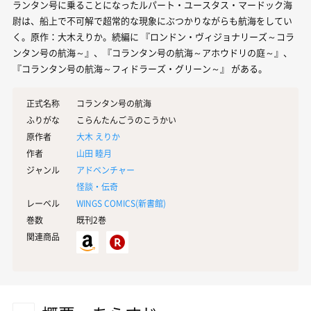
ランタン号に乗ることになったルパート・ユースタス・マードック海
尉は、船上で不可解で超常的な現象にぶつかりながらも航海をしてい
く。原作：大木えりか。続編に 『ロンドン・ヴィジョナリーズ～コラ
ンタン号の航海～』、『コランタン号の航海～アホウドリの庭～』、
『コランタン号の航海～フィドラーズ・グリーン～』 がある。
正式名称
コランタン号の航海
ふりがな
こらんたんごうのこうかい
原作者
大木 えりか
作者
山田 睦月
ジャンル
アドベンチャー
怪談・伝奇
レーベル
WINGS COMICS(
新書館
)
巻数
既刊2巻
関連商品