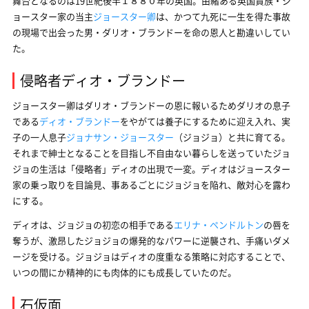
舞台となるのは19世紀後半１８８０年の英国。由緒ある英国貴族・ジ
ョースター家の当主
ジョースター卿
は、かつて九死に一生を得た事故
の現場で出会った男・ダリオ・ブランドーを命の恩人と勘違いしてい
た。
侵略者ディオ・ブランドー
ジョースター卿はダリオ・ブランドーの恩に報いるためダリオの息子
である
ディオ・ブランドー
をやがては養子にするために迎え入れ、実
子の一人息子
ジョナサン・ジョースター
（ジョジョ）と共に育てる。
それまで紳士となることを目指し不自由ない暮らしを送っていたジョ
ジョの生活は「侵略者」ディオの出現で一変。ディオはジョースター
家の乗っ取りを目論見、事あるごとにジョジョを陥れ、敵対心を露わ
にする。
ディオは、ジョジョの初恋の相手である
エリナ・ペンドルトン
の唇を
奪うが、激昂したジョジョの爆発的なパワーに逆襲され、手痛いダメ
ージを受ける。ジョジョはディオの度重なる策略に対応することで、
いつの間にか精神的にも肉体的にも成長していたのだ。
石仮面