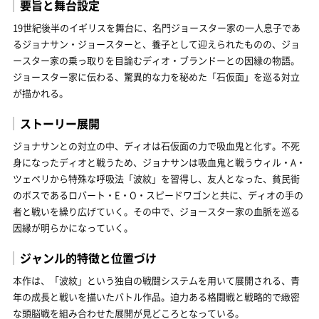
要旨と舞台設定
19世紀後半のイギリスを舞台に、名門ジョースター家の一人息子であ
るジョナサン・ジョースターと、養子として迎えられたものの、ジョ
ースター家の乗っ取りを目論むディオ・ブランドーとの因縁の物語。
ジョースター家に伝わる、驚異的な力を秘めた「石仮面」を巡る対立
が描かれる。
ストーリー展開
ジョナサンとの対立の中、ディオは石仮面の力で吸血鬼と化す。不死
身になったディオと戦うため、ジョナサンは吸血鬼と戦うウィル・A・
ツェペリから特殊な呼吸法「波紋」を習得し、友人となった、貧民街
のボスであるロバート・E・O・スピードワゴンと共に、ディオの手の
者と戦いを繰り広げていく。その中で、ジョースター家の血脈を巡る
因縁が明らかになっていく。
ジャンル的特徴と位置づけ
本作は、「波紋」という独自の戦闘システムを用いて展開される、青
年の成長と戦いを描いたバトル作品。迫力ある格闘戦と戦略的で緻密
な頭脳戦を組み合わせた展開が見どころとなっている。