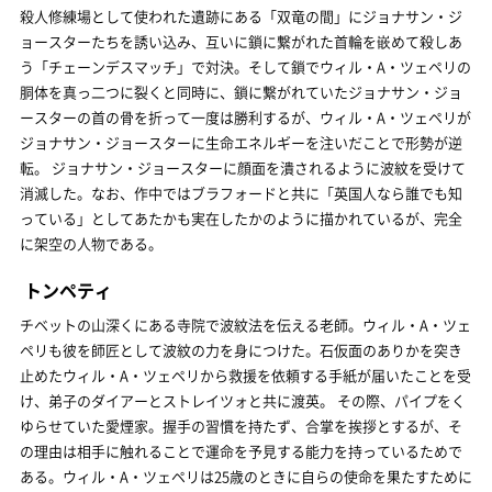
殺人修練場として使われた遺跡にある「双竜の間」にジョナサン・ジ
ョースターたちを誘い込み、互いに鎖に繋がれた首輪を嵌めて殺しあ
う「チェーンデスマッチ」で対決。そして鎖でウィル・A・ツェペリの
胴体を真っ二つに裂くと同時に、鎖に繋がれていたジョナサン・ジョ
ースターの首の骨を折って一度は勝利するが、ウィル・A・ツェペリが
ジョナサン・ジョースターに生命エネルギーを注いだことで形勢が逆
転。 ジョナサン・ジョースターに顔面を潰されるように波紋を受けて
消滅した。なお、作中ではブラフォードと共に「英国人なら誰でも知
っている」としてあたかも実在したかのように描かれているが、完全
に架空の人物である。
トンペティ
チベットの山深くにある寺院で波紋法を伝える老師。ウィル・A・ツェ
ペリも彼を師匠として波紋の力を身につけた。石仮面のありかを突き
止めたウィル・A・ツェペリから救援を依頼する手紙が届いたことを受
け、弟子のダイアーとストレイツォと共に渡英。 その際、パイプをく
ゆらせていた愛煙家。握手の習慣を持たず、合掌を挨拶とするが、そ
の理由は相手に触れることで運命を予見する能力を持っているためで
ある。ウィル・A・ツェペリは25歳のときに自らの使命を果たすために