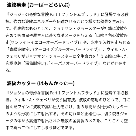
波紋疾走
(おーばーどらいぶ)
『ジョジョの奇妙な冒険 Part 1 ファントムブラッド』に登場する必殺
技。強力な波紋エネルギーを伝達させることで様々な効果を生み出
す。代表的なものとして、ジョナサン・ジョースターが打撃に波紋を
込めて吸血鬼や屍生人に甚大なダメージを与える「山吹き色の波紋疾
走(サンライトイエローオーバードライブ)」や、水中で波紋を走らせる
「青緑波紋疾走(ターコイズブルーオーバードライブ)」、ウィル・A・
ツェペリがジョナサン・ジョースターに全生命力を与える際に使った
究極奥義「深仙脈疾走(ディーパスオーバードライブ)」などが存在す
る。
波紋カッター
(はもんかったー)
『ジョジョの奇妙な冒険 Part 1 ファントムブラッド』に登場する必殺
技。ウィル・A・ツェペリが使う固有技。波紋の応用のひとつで、口に
含んだワインに波紋で高い圧力をかけ、歯の隙間から円形のカッター
のような形状にして射出する。その切れ味と正確性は、切り裂きジャ
ックの体から高速で射出された無数の金属製のメスを、ことごとく空
中で真っ二つにしてしまうほどである。