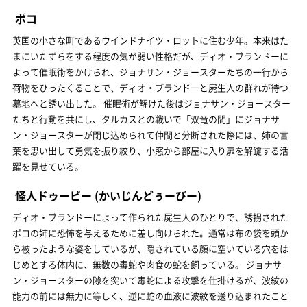
ポコ
英国の小さな町であるウインドナイツ・ロットに住む少年。本来はた
まにいたずらをする程度の気が弱い性格だが、ディオ・ブランドーに
よって催眠術をかけられ、ジョナサン・ジョースターたちの一行から
荷物をひったくることで、ディオ・ブランドーと屍生人の群れが待つ
墓地へと誘い出した。 催眠術が解けた後はジョナサン・ジョースター
たちと行動を共にし、タルカスとの戦いで「双竜の間」にジョナサ
ン・ジョースターが閉じ込められて仲間と分断された際には、姉の言
葉を思い出して勇気を振り絞り、小窓から部屋に入り扉を解錠する活
躍を見せている。
怪人ドゥービー
(かいじんどぅーびー)
ディオ・ブランドーによって作られた屍生人のひとりで、誘拐された
ポコの姉に恐怖を与えるために差し向けられた。通常は布の袋を頭か
ら被ったような姿をしているが、隠されている顔に空いている穴をは
じめとする体内に、無数の毒蛇や肉食の蛇を飼っている。 ジョナサ
ン・ジョースターの隙を突いて毒蛇による攻撃を仕掛けるが、波紋の
能力の前には無力に等しく、逆に蛇の血液に波紋を送り込まれたこと