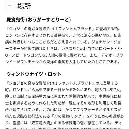
場所
屍食鬼街
(おうがーすとりーと)
『ジョジョの奇妙な冒険 Part 1 ファントムブラッド』に登場する街。
ロンドンに存在するとされる貧民街で、非常に治安の悪い地区。伝染
病の流行もいつもここからだとさえ言われている。ジョナサン・ジョ
ースターが初めて訪れたときは、いきなり金品目当てにロバート・E・
O・スピードワゴンたち3人組の暴漢に襲われた。 また、ディオ・ブラ
ンドーがワンチェンから東洋の毒薬を入手していたのもここである。
ウィンドウナイツ・ロット
『ジョジョの奇妙な冒険 Part 1 ファントムブラッド』のに登場する
町。ロンドンから馬車でまる一日かかる郊外にあり、総人口は517人。
険しい山脈と断崖絶壁の海に囲まれた閉鎖的な地形で、中世時代に騎
士を訓練するために作られた町だが、現在はその地形を利用して刑務
所が建てられている。北の山には、かつてブラフォードとタルカスが
挑んだ過酷な修行法である「77の輝輪(リング)」を行うための参道があ
り、崖壁には「双首竜の間」のある修練用の砦が存在している。 ディ