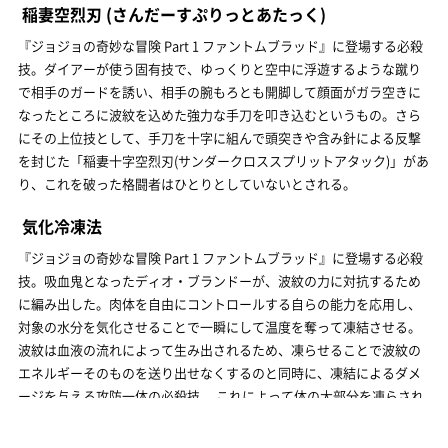
稲妻空烈刃
(さんだーすぷりっとあたっく)
『ジョジョの奇妙な冒険 Part 1 ファントムブラッド』に登場する必殺
技。ダイアーが使う固有技で、ゆっくりと空中に浮遊するような蹴り
で相手のガードを誘い、相手の腕もろとも開脚して顔面がガラ空きに
なったところに波紋を込めた強力な手刀を叩き込むというもの。さら
にその上位技として、手刀を十字に組んで頭突きや含み針による反撃
を封じた「稲妻十字空烈刃(サンダークロススプリットアタック)」があ
り、これを破った格闘者はひとりとしていないとされる。
気化冷凍法
『ジョジョの奇妙な冒険 Part 1 ファントムブラッド』に登場する必殺
技。吸血鬼となったディオ・ブランドーが、波紋の力に対抗するため
に編み出した。肉体を自由にコントロールする自らの能力を応用し、
対象の水分を気化させることで一瞬にして温度を奪って凍結させる。
波紋は血液の流れによって生み出されるため、凍らせることで波紋の
エネルギーそのものを送り出せなくするのと同時に、凍結によるダメ
ージを与える攻防一体の必殺技。 これによって体の大部分を凍らされ
たダイアーは、そのまま全身を砕かれる残酷な死を迎えた。