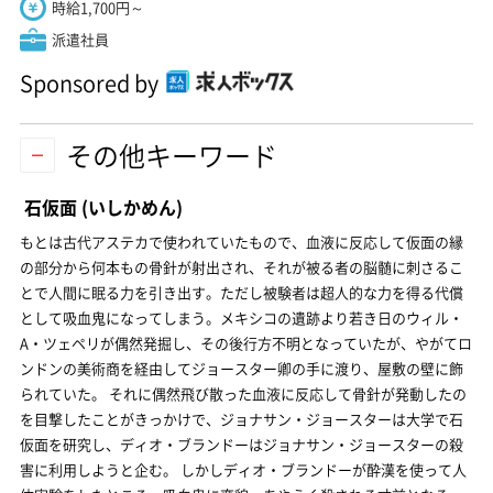
時給1,700円～
派遣社員
Sponsored by
その他キーワード
石仮面
(いしかめん)
もとは古代アステカで使われていたもので、血液に反応して仮面の縁
の部分から何本もの骨針が射出され、それが被る者の脳髄に刺さるこ
とで人間に眠る力を引き出す。ただし被験者は超人的な力を得る代償
として吸血鬼になってしまう。メキシコの遺跡より若き日のウィル・
A・ツェペリが偶然発掘し、その後行方不明となっていたが、やがてロ
ンドンの美術商を経由してジョースター卿の手に渡り、屋敷の壁に飾
られていた。 それに偶然飛び散った血液に反応して骨針が発動したの
を目撃したことがきっかけで、ジョナサン・ジョースターは大学で石
仮面を研究し、ディオ・ブランドーはジョナサン・ジョースターの殺
害に利用しようと企む。 しかしディオ・ブランドーが酔漢を使って人