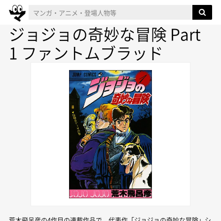
ジョジョの奇妙な冒険 Part
1 ファントムブラッド
荒木飛呂彦の4作目の連載作品で、代表作「ジョジョの奇妙な冒険」シ