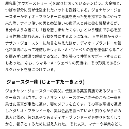
屍鬼街(オウガーストリート)を取り仕切っているチンピラ。大金槌と、
つばの部分に刃が仕込まれたハットを武器にする。ジョナサン・ジョ
ースターがディオ・ブランドーに毒薬を売った男を探すためにやって
来た際、ナイフ使いの男と拳法使いの東洋人と共に彼を襲撃するが、
自分のような者にも「親を悲しませたくない」という理由で手心を加
える性根に惚れ込み、行動を共にするようになる。 人生経験からジョ
ナサン・ジョースターに助言を与えたほか、ディオ・ブランドーの気
化冷凍法によって凍結したウィル・A・ツェペリの腕を凍傷になること
を顧みずに体温で解凍するなど、体を張って仲間をサポートすること
もあった。 なお、ウィル・A・ツェペリの死後は、その形見であるシ
ルクハットを身につけている。
ジョースター卿
(じょーすたーきょう)
ジョナサン・ジョースターの実父。伝統ある英国貴族であるジョース
ター家の当代当主。ジョナサン・ジョースターが赤子のころに一家を
乗せた馬車が事故に遭い、妻のメアリを亡くす。その事故現場で遭遇
したダリオ・ブランドーを、実は金品を漁っていたと知りながら命の
恩人と認め、彼の息子であるディオ・ブランドーが身寄りをなくして
から、養子とするために迎え入れた。 それ以来、マナーや学業などに