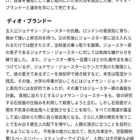
け、自身を犠牲にして妻と船内にいた赤ん坊を救出した後、ディオ・
ブランドーと運命を共にして死亡する。
ディオ・ブランドー
主人公ジョナサン・ジョースターの仇敵。ロンドンの貧民街に育ち、
極めて強い上昇志向を持つ。父の死後にジョースター家に迎え入れら
れるだけでは飽きたらず、全財産の乗っ取りを画策。ジョースター家
の実子であるジョナサン・ジョースターに対しては執拗な嫌がらせを
繰り返した。 また、ジョースター卿も一目置くほどの礼儀作法を身に
つけているが、ジョナサン・ジョースターにケンカで負けた報復とし
て、彼の愛犬であるダニーを焼却炉で焼き殺すなど、本性は陰湿かつ
残忍。その後、大学の卒業が近いころにはジョナサン・ジョースター
と表向きには友好的であったが、その裏ではジョースター卿の毒殺を
計画。 真相に迫ろうとするジョナサン・ジョースターをも、彼の研究
する石仮面の仕組みを利用して殺害しようと企む。しかし石仮面が人
間を不死身の吸血鬼へと変貌させることを知り、すべての策謀が露呈
して追い詰めらた際に自ら吸血鬼となる。さらに人間の精気を吸うこ
とで生み出す屍生人の配下を増やし、人類の頂点に立つことを目的と
するようになった。 不死身の能力に加えて、気化冷凍法や、空裂眼刺
驚(スペースリパー・スティンギーアイズ)など、人間には不可能な必殺