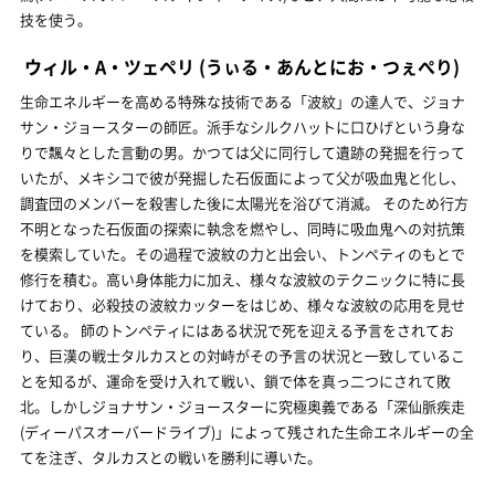
技を使う。
ウィル・A・ツェペリ
(うぃる・あんとにお・つぇぺり)
生命エネルギーを高める特殊な技術である「波紋」の達人で、ジョナ
サン・ジョースターの師匠。派手なシルクハットに口ひげという身な
りで飄々とした言動の男。かつては父に同行して遺跡の発掘を行って
いたが、メキシコで彼が発掘した石仮面によって父が吸血鬼と化し、
調査団のメンバーを殺害した後に太陽光を浴びて消滅。 そのため行方
不明となった石仮面の探索に執念を燃やし、同時に吸血鬼への対抗策
を模索していた。その過程で波紋の力と出会い、トンペティのもとで
修行を積む。高い身体能力に加え、様々な波紋のテクニックに特に長
けており、必殺技の波紋カッターをはじめ、様々な波紋の応用を見せ
ている。 師のトンペティにはある状況で死を迎える予言をされてお
り、巨漢の戦士タルカスとの対峙がその予言の状況と一致しているこ
とを知るが、運命を受け入れて戦い、鎖で体を真っ二つにされて敗
北。しかしジョナサン・ジョースターに究極奥義である「深仙脈疾走
(ディーパスオーバードライブ)」によって残された生命エネルギーの全
てを注ぎ、タルカスとの戦いを勝利に導いた。