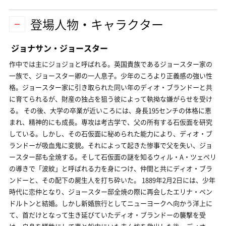
登場人物・キャラクター
ジョナサン・ジョースター
作中では主にジョジョと呼ばれる。英国貴族であるジョースター家の
一族で、ジョースター卿の一人息子。少年のころより正義感の強い性
格。ジョースター家に引き取られた同い年のディオ・ブランドーと共
に育てられるが、財産の独占を狙う彼によって執拗な嫌がらせを受け
る。 その後、大学の卒業が近いころには、身長195センチの体格に恵
まれ、精神的にも成長。専攻は考古学で、父の所有する石仮面を研究
している。しかし、その石仮面に秘められた能力により、ディオ・ブ
ランドーが吸血鬼に変貌。それによって起きた惨事で父を失い、ジョ
ースター邸も全焼する。そして石仮面の謎を知るウィル・A・ツェペリ
の導きで「波紋」と呼ばれる力を身につけ、仲間と共にディオ・ブラ
ンドーと、その配下の屍生人を打ち砕いた。 1889年2月2日には、少年
時代に恋仲となり、ジョースター邸全焼の際に再会したエリナ・ペン
ドルトンと結婚。しかし新婚旅行としてニューヨークへ向かう洋上に
て、首だけとなって生き延びていたディオ・ブランドーの襲撃を受