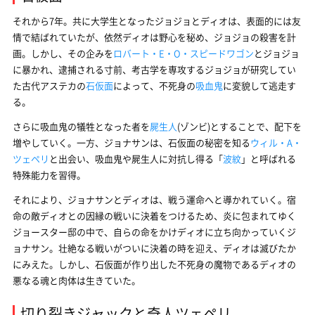
それから7年。共に大学生となったジョジョとディオは、表面的には友
情で結ばれていたが、依然ディオは野心を秘め、ジョジョの殺害を計
画。しかし、その企みを
ロバート・E・O・スピードワゴン
とジョジョ
に暴かれ、逮捕される寸前、考古学を専攻するジョジョが研究してい
た古代アステカの
石仮面
によって、不死身の
吸血鬼
に変貌して逃走す
る。
さらに吸血鬼の犠牲となった者を
屍生人
(ゾンビ)とすることで、配下を
増やしていく。一方、ジョナサンは、石仮面の秘密を知る
ウィル・A・
ツェペリ
と出会い、吸血鬼や屍生人に対抗し得る「
波紋
」と呼ばれる
特殊能力を習得。
それにより、ジョナサンとディオは、戦う運命へと導かれていく。宿
命の敵ディオとの因縁の戦いに決着をつけるため、炎に包まれてゆく
ジョースター邸の中で、自らの命をかけディオに立ち向かっていくジ
ョナサン。壮絶なる戦いがついに決着の時を迎え、ディオは滅びたか
にみえた。しかし、石仮面が作り出した不死身の魔物であるディオの
悪なる魂と肉体は生きていた。
切り裂きジャックと奇人ツェペリ