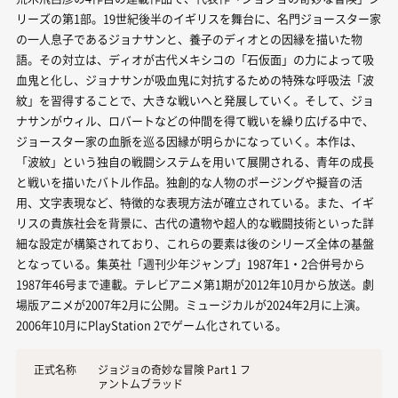
リーズの第1部。19世紀後半のイギリスを舞台に、名門ジョースター家
の一人息子であるジョナサンと、養子のディオとの因縁を描いた物
語。その対立は、ディオが古代メキシコの「石仮面」の力によって吸
血鬼と化し、ジョナサンが吸血鬼に対抗するための特殊な呼吸法「波
紋」を習得することで、大きな戦いへと発展していく。そして、ジョ
ナサンがウィル、ロバートなどの仲間を得て戦いを繰り広げる中で、
ジョースター家の血脈を巡る因縁が明らかになっていく。本作は、
「波紋」という独自の戦闘システムを用いて展開される、青年の成長
と戦いを描いたバトル作品。独創的な人物のポージングや擬音の活
用、文字表現など、特徴的な表現方法が確立されている。また、イギ
リスの貴族社会を背景に、古代の遺物や超人的な戦闘技術といった詳
細な設定が構築されており、これらの要素は後のシリーズ全体の基盤
となっている。集英社「週刊少年ジャンプ」1987年1・2合併号から
1987年46号まで連載。テレビアニメ第1期が2012年10月から放送。劇
場版アニメが2007年2月に公開。ミュージカルが2024年2月に上演。
2006年10月にPlayStation 2でゲーム化されている。
正式名称
ジョジョの奇妙な冒険 Part 1 フ
ァントムブラッド