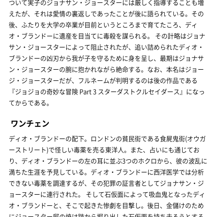
ついて実子のジョナサン・ジョースターには厳しく指導することも増
えたが、それは愛情の裏返しであったことが後に語られている。その
後、ふたりを大学の卒業が目前というところまで育てたころ、ディ
オ・ブランドーに遺産を目当てに毒殺を謀られる。 その計略はジョナ
サン・ジョースターによって阻止されたが、追い詰められたディオ・
ブランドーの凶刃から我が子を守るために身を呈し、最期はジョナサ
ン・ジョースターの腕に抱かれながら絶命する。なお、本名はジョー
ジ・ジョースターだが、フルネームが判明するのは後の作品である
『ジョジョの奇妙な冒険 Part 3 スターダストクルセイダース』になっ
てからである。
ワンチェン
ディオ・ブランドーの配下。ロンドンの貧民街である食屍鬼街(オウガ
ーストリート)で怪しい毒薬を売る東洋人。また、占いにも通じてお
り、ディオ・ブランドーの左の耳に並ぶ3つのホクロから、彼の波乱に
満ちた生涯を予見している。ディオ・ブランドーに西洋医学では分析
できない毒薬を調達するが、その犯罪の証言者としてジョナサン・ジ
ョースターに連行された。 そして石仮面によって吸血鬼となったディ
オ・ブランドーと、そこで起きた惨劇を目撃し。後日、金儲けのため
にジョースター邸の焼け跡から掘り出した石仮面を持ち去ろうとする