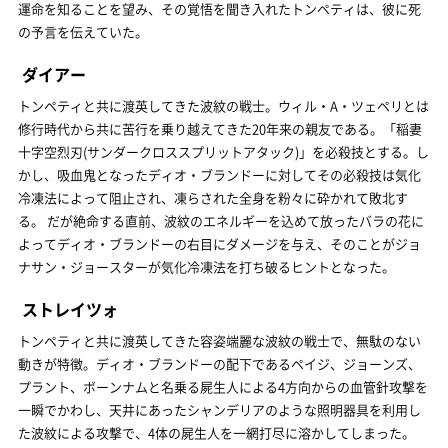
運命を知ることを望み、その覚悟を聞き入れたトンペティは、彼に死
の予言を伝えていた。
ダイアー
トンペティと共に渡英してきた波紋の戦士。ウィル・A・ツェペリとは
修行時代から共に苦行を乗り越えてきた20年来の親友である。「稲妻
十字空烈刃(サンダークロススプリットアタック)」を必殺技とする。し
かし、吸血鬼となったディオ・ブランドーに対してその必殺技は気化
冷凍法によって阻止され、凍らされた全身を粉々に砕かれて敗北す
る。 だが絶命する直前、波紋のエネルギーを込めて放ったバラの花に
よってディオ・ブランドーの右目にダメージを与え、そのことがジョ
ナサン・ジョースターが気化冷凍法を打ち破るヒントとなった。
ストレイツォ
トンペティと共に渡英してきた容姿端麗な波紋の戦士で、無駄のない
動きが特徴。ディオ・ブランドーの配下であるペイジ、ジョーンズ、
プラント、ボーンナムと名乗る屍生人による4方向からの血管針攻撃を
一瞬でかわし、天井にあったシャンデリアのような照明器具を利用し
た波紋による攻撃で、4体の屍生人を一網打尽に溶かしてしまった。