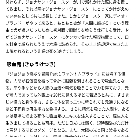
関わらず、ジョナサン・ジョースターが川で溺れかけた際に身を挺し
て救出し、それ以降はジョナサン・ジョースターにとってかけがえの
ない存在として共に成長してきた。しかしジョースター家にディオ・
ブランドーがやって来ると、もともと彼が「人間に媚びる」という理
由で犬が嫌いだったために初対面で膝蹴りを喰らう仕打ちを受け、や
がてジョナサン・ジョースターにケンカで負けた報復措置として、口
を針金で縛られたうえで木箱に詰められ、そのまま焼却炉で生きたま
ま焼かれるという非業の死を遂げてしまう。
吸血鬼
(きゅうけつき)
『ジョジョの奇妙な冒険 Part 1 ファントムブラッド』に登場する怪
物。人間が石仮面を被って骨針に脳髄を刺されることで吸血鬼とな
る。牙や手などから人間の血液や精気を吸うことで力を得ており、元
が老人であっても外観上は20代に見えるほどに若返ると共に、すさま
じい怪力と身体能力、さらに体を真っ二つに斬られても元通りになる
ほど不死身の再生能力を発揮する。 さらに精気を吸った人間や、ある
いは墓場に埋まる死体に吸血鬼のエキスを注入することで、屍生人を
生み出して操ることも可能。ただし日光には弱く、短時間浴びただけ
で蒸発するほどのダメージとなる。また、太陽の光と同じ波長である
波紋のパワーに対しても、同様に致命的なダメージを負う。 なお能力