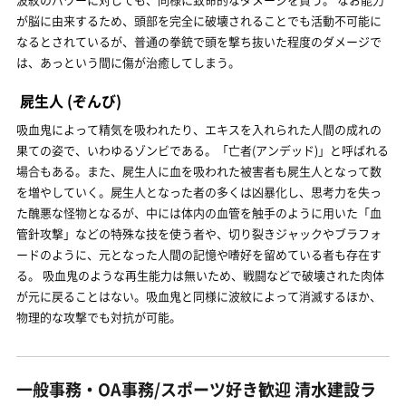
が脳に由来するため、頭部を完全に破壊されることでも活動不可能に
なるとされているが、普通の拳銃で頭を撃ち抜いた程度のダメージで
は、あっという間に傷が治癒してしまう。
屍生人
(ぞんび)
吸血鬼によって精気を吸われたり、エキスを入れられた人間の成れの
果ての姿で、いわゆるゾンビである。「亡者(アンデッド)」と呼ばれる
場合もある。また、屍生人に血を吸われた被害者も屍生人となって数
を増やしていく。屍生人となった者の多くは凶暴化し、思考力を失っ
た醜悪な怪物となるが、中には体内の血管を触手のように用いた「血
管針攻撃」などの特殊な技を使う者や、切り裂きジャックやブラフォ
ードのように、元となった人間の記憶や嗜好を留めている者も存在す
る。 吸血鬼のような再生能力は無いため、戦闘などで破壊された肉体
が元に戻ることはない。吸血鬼と同様に波紋によって消滅するほか、
物理的な攻撃でも対抗が可能。
一般事務・OA事務/スポーツ好き歓迎 清水建設ラ