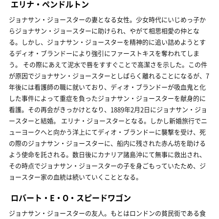
エリナ・ペンドルトン
ジョナサン・ジョースターの妻となる女性。少女時代にいじめっ子か
らジョナサン・ジョースターに助けられ、やがて相思相愛の仲とな
る。しかし、ジョナサン・ジョースターを精神的に追い詰めようとす
るディオ・ブランドーにより強引にファーストキスを奪われてしま
う。 その際にあえて泥水で唇をすすぐことで高潔さを示した。この件
が原因でジョナサン・ジョースターとしばらく離れることになるが、7
年後には看護師の職に就いており、ディオ・ブランドーが吸血鬼と化
した事件によって重症を負ったジョナサン・ジョースターを献身的に
看護。その再会がきっかけとなり、1889年2月2日にジョナサン・ジョ
ースターと結婚。 エリナ・ジョースターとなる。しかし新婚旅行でニ
ューヨークへと向かう洋上にてディオ・ブランドーに襲撃を受け、死
の際のジョナサン・ジョースターに、船内に残された赤ん坊を助ける
よう使命を託される。数日後にカナリア諸島沖にて無事に救出され、
その時点でジョナサン・ジョースターの子を身ごもっていたため、ジ
ョースター家の血統は続いていくこととなる。
ロバート・E・O・スピードワゴン
ジョナサン・ジョースターの友人。もとはロンドンの貧民街である食