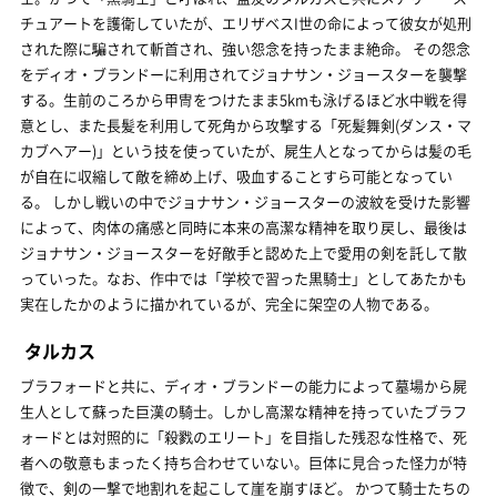
チュアートを護衛していたが、エリザベスI世の命によって彼女が処刑
された際に騙されて斬首され、強い怨念を持ったまま絶命。 その怨念
をディオ・ブランドーに利用されてジョナサン・ジョースターを襲撃
する。生前のころから甲冑をつけたまま5kmも泳げるほど水中戦を得
意とし、また長髪を利用して死角から攻撃する「死髪舞剣(ダンス・マ
カブヘアー)」という技を使っていたが、屍生人となってからは髪の毛
が自在に収縮して敵を締め上げ、吸血することすら可能となってい
る。 しかし戦いの中でジョナサン・ジョースターの波紋を受けた影響
によって、肉体の痛感と同時に本来の高潔な精神を取り戻し、最後は
ジョナサン・ジョースターを好敵手と認めた上で愛用の剣を託して散
っていった。なお、作中では「学校で習った黒騎士」としてあたかも
実在したかのように描かれているが、完全に架空の人物である。
タルカス
ブラフォードと共に、ディオ・ブランドーの能力によって墓場から屍
生人として蘇った巨漢の騎士。しかし高潔な精神を持っていたブラフ
ォードとは対照的に「殺戮のエリート」を目指した残忍な性格で、死
者への敬意もまったく持ち合わせていない。巨体に見合った怪力が特
徴で、剣の一撃で地割れを起こして崖を崩すほど。 かつて騎士たちの