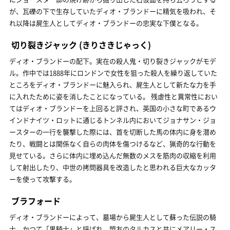
が、瓦礫の下で生存していたディオ・ブランドーに精気を吸われ、そ
れ以降は屍生人としてディオ・ブランドーの忠実な下僕となる。
切り裂きジャック
(きりさきじゃっく)
ディオ・ブランドーの配下。実在の殺人鬼・切り裂きジャックがモデ
ル。作中では1888年にロンドンで女性を狙った殺人を繰り返していた
ところをディオ・ブランドーに魅入られ、屍生人として新たな力を手
に入れたために姿を消したことになっている。 残虐性と異常性におい
てはディオ・ブランドーを上回ると評され、英国の小さな町であるウ
インドナイツ・ロットに通じるトンネル内においてジョナサン・ジョ
ースターの一行を襲撃した際には、首を切断した馬の体内に身を潜め
たり、戦闘とは関係なく自らの肉体を傷つけるなど、猟奇的な行動を
見せている。さらに体内に埋め込んだ無数のメスを筋肉の収縮を利用
して射出したり、中世の拷問器具を改造したと思われる巨大なカッタ
ーを使って攻撃する。
ブラフォード
ディオ・ブランドーによって、墓場から屍生人として蘇った伝説の騎
士。かつて「黒騎士」と呼ばれ、盟友のタルカスと共にメアリー・ス