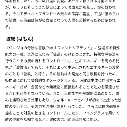
体実験をしたところ、吸血鬼に変貌。あやうく殺される寸前となる
が、ちょうど昇ってきた朝日によって吸血鬼が蒸発し、命を救われ
る。そしてディオ・ブランドーの数々の策謀が露呈して追い詰められ
た結果、石仮面は彼が吸血鬼となって人間を超越するために使われ
る。
波紋
(はもん)
『ジョジョの奇妙な冒険 Part 1 ファントムブラッド』に登場する特殊
能力の一種。東洋に伝わる「仙道」のひとつとされ、特殊な呼吸法を
行うことで血液の流れをコントロールし、生命エネルギーを高める秘
術が「波紋法」であり、それによって生み出されたエネルギーの波動
のことを「波紋」と呼ぶ。その波動は太陽光と同じ波長を持つため、
吸血鬼に対して致命的なダメージを与える。 波紋は生体に作用するエ
ネルギーだが、金属などの無機物に直接触れることで効力を伝達させ
ることも可能となっている。また、治癒能力を飛躍的に高めたり、痛
みを緩和させる効果もあり、ウィル・A・ツェペリが初めて出会った波
紋の使い手は、その力で治療行為を行っていた。 さらには体内磁気を
操ることで対象の動きをコントロールしたり、ワイングラスを用いて
敵の位置を探知するなど、波紋の応用範囲は非常に広い。