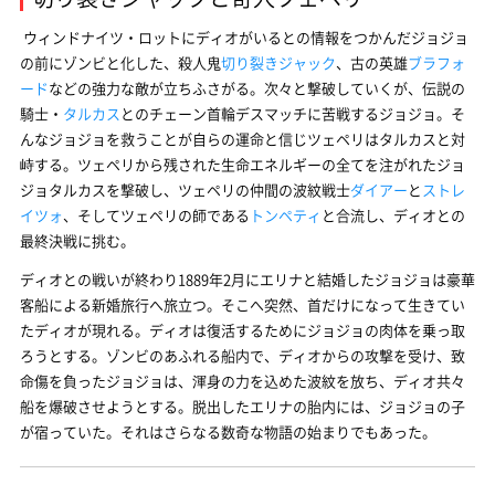
ウィンドナイツ・ロットにディオがいるとの情報をつかんだジョジョ
の前にゾンビと化した、殺人鬼
切り裂きジャック
、古の英雄
ブラフォ
ード
などの強力な敵が立ちふさがる。次々と撃破していくが、伝説の
騎士・
タルカス
とのチェーン首輪デスマッチに苦戦するジョジョ。そ
んなジョジョを救うことが自らの運命と信じツェペリはタルカスと対
峙する。ツェペリから残された生命エネルギーの全てを注がれたジョ
ジョタルカスを撃破し、ツェペリの仲間の波紋戦士
ダイアー
と
ストレ
イツォ
、そしてツェペリの師である
トンペティ
と合流し、ディオとの
最終決戦に挑む。
ディオとの戦いが終わり1889年2月にエリナと結婚したジョジョは豪華
客船による新婚旅行へ旅立つ。そこへ突然、首だけになって生きてい
たディオが現れる。ディオは復活するためにジョジョの肉体を乗っ取
ろうとする。ゾンビのあふれる船内で、ディオからの攻撃を受け、致
命傷を負ったジョジョは、渾身の力を込めた波紋を放ち、ディオ共々
船を爆破させようとする。脱出したエリナの胎内には、ジョジョの子
が宿っていた。それはさらなる数奇な物語の始まりでもあった。