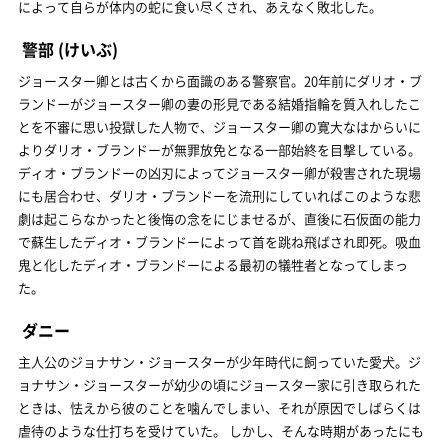
によって自らが体内の蛇に食い尽くされ、あえなく敗北した。
警部
(けいぶ)
ジョースター卿とは古くから面識のある警察官。20年前にダリオ・ブ
ランドーがジョースター卿の妻の形見である結婚指輪を質入れしたこ
とを不審に思い投獄した人物で、ジョースター卿の寛大なはからいに
よりダリオ・ブランドーが無罪放免となる一部始終を目撃している。
ディオ・ブランドーの凶刃によってジョースター卿が殺害された現場
にも居合わせ、ダリオ・ブランドーを流刑にしていればこのような悲
劇は起こらなかったと後悔の念をにじませるが、直後に石仮面の能力
で蘇生したディオ・ブランドーによって首を跳ね飛ばされ即死。吸血
鬼と化したディオ・ブランドーによる最初の犠牲者となってしまっ
た。
ダニー
主人公のジョナサン・ジョースターが少年時代に飼っていた愛犬。ジ
ョナサン・ジョースターが幼少の頃にジョースター家に引き取られた
ときは、怯えから彼のことを噛んでしまい、それが原因でしばらくは
虐待のような仕打ちを受けていた。 しかし、そんな時期があったにも