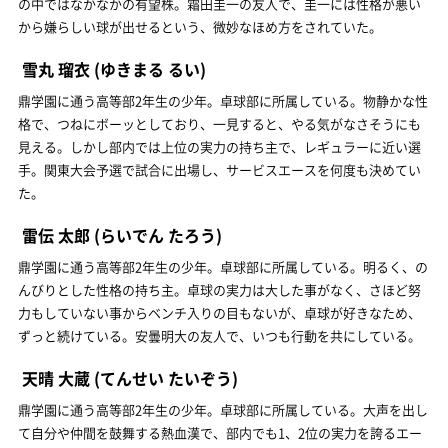
の中ではなかなかの有望株。霜田圭一の友人で、圭一には性格が悪い
から嫌らしい球が出せるという、微妙なほめ方をされていた。
雪丸 瑠衣
(ゆきまる るい)
鼎学園に通う高等部2年生の少年。卓球部に所属している。物静かな性
格で、つねにボーッとしており、一見すると、やる気がなさそうにも
見える。しかし部内では上位の実力の持ち主で、レギュラーに近い選
手。関東大会予選で試合に出場し、サービスエースを何度も決めてい
た。
雷伝 太郎
(らいでん たろう)
鼎学園に通う高等部2年生の少年。卓球部に所属している。明るく、の
んびりとした性格の持ち主。卓球の実力は大した事がなく、さほど努
力もしていない事からベンチ入りの目もないが、卓球が好きなため、
ずっと続けている。安曇明大の友人で、いつも行動を共にしている。
天晴 大蔵
(てんせい たいぞう)
鼎学園に通う高等部2年生の少年。卓球部に所属している。大声を出し
て自分や仲間を鼓舞する熱血漢で、部内でも1、2位の実力を誇るエー