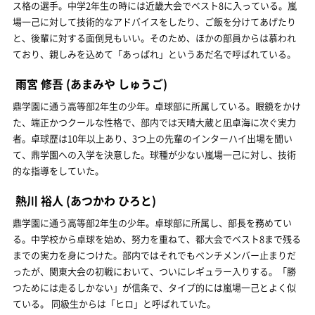
ス格の選手。中学2年生の時には近畿大会でベスト8に入っている。嵐
場一己に対して技術的なアドバイスをしたり、ご飯を分けてあげたり
と、後輩に対する面倒見もいい。そのため、ほかの部員からは慕われ
ており、親しみを込めて「あっぱれ」というあだ名で呼ばれている。
雨宮 修吾
(あまみや しゅうご)
鼎学園に通う高等部2年生の少年。卓球部に所属している。眼鏡をかけ
た、端正かつクールな性格で、部内では天晴大蔵と凪卓海に次ぐ実力
者。卓球歴は10年以上あり、3つ上の先輩のインターハイ出場を聞い
て、鼎学園への入学を決意した。球種が少ない嵐場一己に対し、技術
的な指導をしていた。
熱川 裕人
(あつかわ ひろと)
鼎学園に通う高等部2年生の少年。卓球部に所属し、部長を務めてい
る。中学校から卓球を始め、努力を重ねて、都大会でベスト8まで残る
までの実力を身につけた。部内ではそれでもベンチメンバー止まりだ
ったが、関東大会の初戦において、ついにレギュラー入りする。「勝
つためには走るしかない」が信条で、タイプ的には嵐場一己とよく似
ている。 同級生からは「ヒロ」と呼ばれていた。