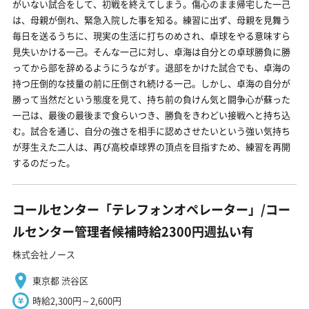
がいない試合をして、初戦を終えてしまう。傷心のまま帰宅した一己
は、母親が倒れ、緊急入院した事を知る。練習に出ず、母親を見舞う
毎日を送るうちに、現実の生活に打ちのめされ、卓球をやる意味すら
見失いかける一己。そんな一己に対し、卓海は自分との卓球勝負に勝
ってから部を辞めるようにうながす。退部をかけた試合でも、卓海の
持つ圧倒的な技量の前に圧倒され続ける一己。しかし、卓海の自分が
勝って当然だという態度を見て、持ち前の負けん気と闘争心が蘇った
一己は、最後の最後まで食らいつき、勝負をきわどい接戦へと持ち込
む。試合を通じ、自分の強さを相手に認めさせたいという強い気持ち
が芽生えた二人は、再び高校卓球界の頂点を目指すため、練習を再開
するのだった。
コールセンター「テレフォンオペレーター」/コー
ルセンター管理者候補時給2300円週払い有
株式会社ノース
東京都 渋谷区
時給2,300円～2,600円