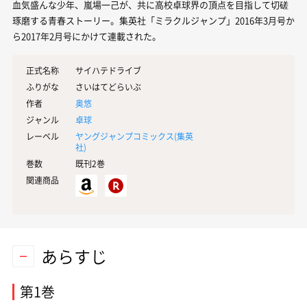
血気盛んな少年、嵐場一己が、共に高校卓球界の頂点を目指して切磋
琢磨する青春ストーリー。集英社「ミラクルジャンプ」2016年3月号か
ら2017年2月号にかけて連載された。
正式名称
サイハテドライブ
ふりがな
さいはてどらいぶ
作者
奥悠
ジャンル
卓球
レーベル
ヤングジャンプコミックス(
集英
社
)
巻数
既刊2巻
関連商品
あらすじ
第1巻