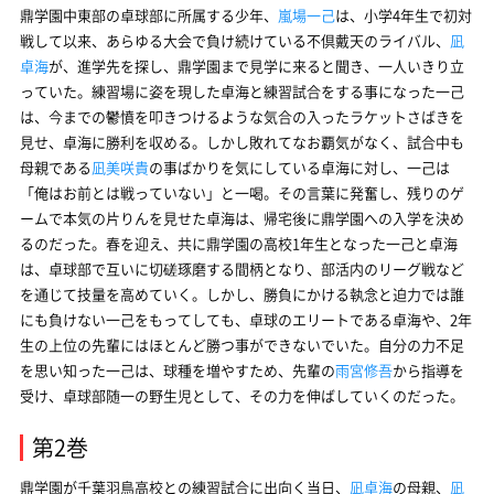
鼎学園中東部の卓球部に所属する少年、
嵐場一己
は、小学4年生で初対
戦して以来、あらゆる大会で負け続けている不倶戴天のライバル、
凪
卓海
が、進学先を探し、鼎学園まで見学に来ると聞き、一人いきり立
っていた。練習場に姿を現した卓海と練習試合をする事になった一己
は、今までの鬱憤を叩きつけるような気合の入ったラケットさばきを
見せ、卓海に勝利を収める。しかし敗れてなお覇気がなく、試合中も
母親である
凪美咲貴
の事ばかりを気にしている卓海に対し、一己は
「俺はお前とは戦っていない」と一喝。その言葉に発奮し、残りのゲ
ームで本気の片りんを見せた卓海は、帰宅後に鼎学園への入学を決め
るのだった。春を迎え、共に鼎学園の高校1年生となった一己と卓海
は、卓球部で互いに切磋琢磨する間柄となり、部活内のリーグ戦など
を通じて技量を高めていく。しかし、勝負にかける執念と迫力では誰
にも負けない一己をもってしても、卓球のエリートである卓海や、2年
生の上位の先輩にはほとんど勝つ事ができないでいた。自分の力不足
を思い知った一己は、球種を増やすため、先輩の
雨宮修吾
から指導を
受け、卓球部随一の野生児として、その力を伸ばしていくのだった。
第2巻
鼎学園が千葉羽鳥高校との練習試合に出向く当日、
凪卓海
の母親、
凪