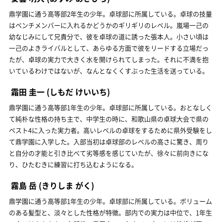
鼎学園に通う高等部2年生の少年。卓球部に所属している。卓球の技量
はベンチメンバーに入れるかどうかのギリギリのレベル。嵐場一己の
幼なじみにして兄貴分で、彼を卓球の道に誘った張本人。小さい頃は
一己のよきライバルとして、あらゆる方面で彼をリードする立場だっ
たが、卓球の実力で大きく水を開けられてしまった。それに不満を抱
いているわけではないが、なんとなくくすぶった生活を送っている。
霜田 圭一
(しもだ けいいち)
鼎学園に通う高等部1年生の少年。卓球部に所属している。おとなしく
て純朴な性格の持ち主で、中学生の時に、和歌山県の卓球大会で県の
ベスト4に入った実力者。高いレベルの卓球をするために県外受験をし
て鼎学園に入学した。入部当初は卓球部のレベルの高さに驚き、周り
と自分の才能と引き比べて劣等感を感じていたが、徐々に前向きにな
り、ひたむきに練習に打ち込むようになる。
霧島 岳
(きりしま がく)
鼎学園に通う高等部1年生の少年。卓球部に所属している。ボリューム
のある髪型と、淡々とした性格が特徴。部内での実力は中位で、1年生