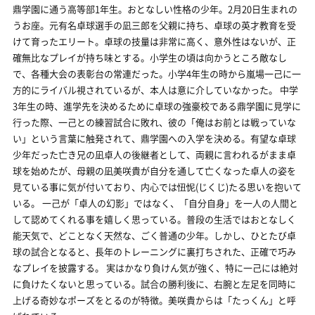
鼎学園に通う高等部1年生。おとなしい性格の少年。2月20日生まれの
うお座。元有名卓球選手の凪三郎を父親に持ち、卓球の英才教育を受
けて育ったエリート。卓球の技量は非常に高く、意外性はないが、正
確無比なプレイが持ち味とする。小学生の頃は向かうところ敵なし
で、各種大会の表彰台の常連だった。小学4年生の時から嵐場一己に一
方的にライバル視されているが、本人は意に介していなかった。 中学
3年生の時、進学先を決めるために卓球の強豪校である鼎学園に見学に
行った際、一己との練習試合に敗れ、彼の「俺はお前とは戦っていな
い」という言葉に触発されて、鼎学園への入学を決める。有望な卓球
少年だった亡き兄の凪卓人の後継者として、両親に言われるがまま卓
球を始めたが、母親の凪美咲貴が自分を通して亡くなった卓人の姿を
見ている事に気が付いており、内心では忸怩(じくじ)たる思いを抱いて
いる。 一己が「卓人の幻影」ではなく、「自分自身」を一人の人間と
して認めてくれる事を嬉しく思っている。普段の生活ではおとなしく
能天気で、どことなく天然な、ごく普通の少年。しかし、ひとたび卓
球の試合となると、長年のトレーニングに裏打ちされた、正確で巧み
なプレイを披露する。 実はかなり負けん気が強く、特に一己には絶対
に負けたくないと思っている。試合の勝利後に、右腕と左足を同時に
上げる奇妙なポーズをとるのが特徴。美咲貴からは「たっくん」と呼