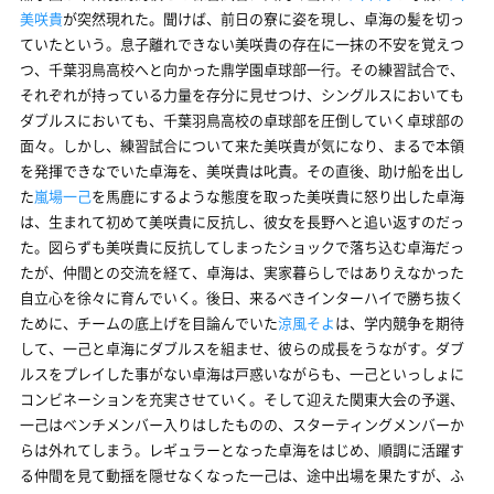
美咲貴
が突然現れた。聞けば、前日の寮に姿を現し、卓海の髪を切っ
ていたという。息子離れできない美咲貴の存在に一抹の不安を覚えつ
つ、千葉羽鳥高校へと向かった鼎学園卓球部一行。その練習試合で、
それぞれが持っている力量を存分に見せつけ、シングルスにおいても
ダブルスにおいても、千葉羽鳥高校の卓球部を圧倒していく卓球部の
面々。しかし、練習試合について来た美咲貴が気になり、まるで本領
を発揮できなでいた卓海を、美咲貴は叱責。その直後、助け船を出し
た
嵐場一己
を馬鹿にするような態度を取った美咲貴に怒り出した卓海
は、生まれて初めて美咲貴に反抗し、彼女を長野へと追い返すのだっ
た。図らずも美咲貴に反抗してしまったショックで落ち込む卓海だっ
たが、仲間との交流を経て、卓海は、実家暮らしではありえなかった
自立心を徐々に育んでいく。後日、来るべきインターハイで勝ち抜く
ために、チームの底上げを目論んでいた
涼風そよ
は、学内競争を期待
して、一己と卓海にダブルスを組ませ、彼らの成長をうながす。ダブ
ルスをプレイした事がない卓海は戸惑いながらも、一己といっしょに
コンビネーションを充実させていく。そして迎えた関東大会の予選、
一己はベンチメンバー入りはしたものの、スターティングメンバーか
らは外れてしまう。レギュラーとなった卓海をはじめ、順調に活躍す
る仲間を見て動揺を隠せなくなった一己は、途中出場を果たすが、ふ