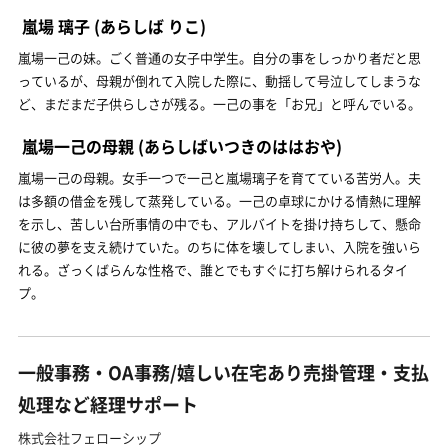
嵐場 璃子
(あらしば りこ)
嵐場一己の妹。ごく普通の女子中学生。自分の事をしっかり者だと思
っているが、母親が倒れて入院した際に、動揺して号泣してしまうな
ど、まだまだ子供らしさが残る。一己の事を「お兄」と呼んでいる。
嵐場一己の母親
(あらしばいつきのははおや)
嵐場一己の母親。女手一つで一己と嵐場璃子を育てている苦労人。夫
は多額の借金を残して蒸発している。一己の卓球にかける情熱に理解
を示し、苦しい台所事情の中でも、アルバイトを掛け持ちして、懸命
に彼の夢を支え続けていた。のちに体を壊してしまい、入院を強いら
れる。ざっくばらんな性格で、誰とでもすぐに打ち解けられるタイ
プ。
一般事務・OA事務/嬉しい在宅あり売掛管理・支払
処理など経理サポート
株式会社フェローシップ