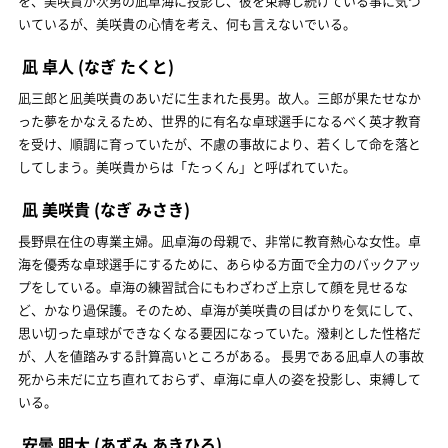
を、美咲貴が次男の凪卓海に投影し、彼を束縛し続けている事に気づ
いているが、美咲貴の心情を考え、何も言えないでいる。
凪 卓人
(なぎ たくと)
凪三郎と凪美咲貴のあいだに生まれた長男。故人。三郎が果たせなか
った夢をかなえるため、世界的に有名な卓球選手になるべく英才教育
を受け、順調に育っていたが、不慮の事故により、若くして命を落と
してしまう。美咲貴からは「たっくん」と呼ばれていた。
凪 美咲貴
(なぎ みさき)
長野県在住の専業主婦。凪卓海の母親で、非常に教育熱心な女性。卓
海を優秀な卓球選手にするために、あらゆる方面で全力のバックアッ
プをしている。卓海の練習試合にもわざわざ上京して顔を見せるな
ど、かなり過保護。そのため、卓海が美咲貴の目ばかりを気にして、
思い切った卓球ができなくなる要因になっていた。潑剌とした性格だ
が、人を値踏みする計算高いところがある。 長男である凪卓人の事故
死から未だに立ち直れておらず、卓海に卓人の姿を投影し、束縛して
いる。
安曇 明大
(あずみ あきひろ)