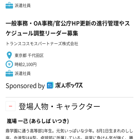
派遣社員
一般事務・OA事務/官公庁HP更新の進行管理やス
ケジュール調整リーダー募集
トランスコスモスパートナーズ株式会社
東京都 千代田区
時給2,100円
派遣社員
Sponsored by
登場人物・キャラクター
嵐場 一己
(あらしば いつき)
鼎学園に通う高等部1年生。元気いっぱいな少年。8月1日生まれのしし
座。血液型はA型。卓球部に所属している。非常に負けん気が強く、勝