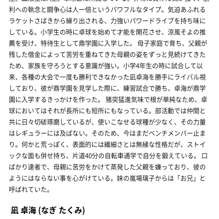
利への執念と闘争心は人一倍というパワフルなタイプ。気迫あふれる
ラケットさばきから繰り出される、力強いパワードライブを持ち味に
している。小学生の時に卓球を始めて才能を開花させ、涼風そよの推
薦を受け、特待生として鼎学園に入学した。 母子家庭で育ち、父親が
残した借金によって苦労を重ねてきた母親の姿をずっと見続けてきた
ため、家族を守ろうとする意識が強い。小学4年生の時に試合して以
来、各種の大会で一度も勝利できなかった凪卓海を勝手にライバル視
しており、彼が鼎学園を見学した際に、練習試合で勝ち、卓海が鼎学
園に入学するきっかけを作った。 猪突猛進気味で根が単純なため、卓
球においてはそれが長所にも短所にもなっている。部活動では仲間と
共に日々切磋琢磨しているが、使いこなせる球種が少なく、その力量
はレギュラーには及ばない。そのため、今はまだベンチメンバー止ま
り。何かと荒っぽく、表面的には繊細さとは無縁な性格だが、ストイ
ックな面も併せ持ち、片道40分の自転車通学で自分を鍛えている。 口
ばかり達者で、母親に苦労をかけて蒸発した父親を嫌っており、彼の
ようにはならない事を心がけている。妹の嵐場璃子からは「お兄」と
呼ばれていた。
凪 卓海
(なぎ たくみ)