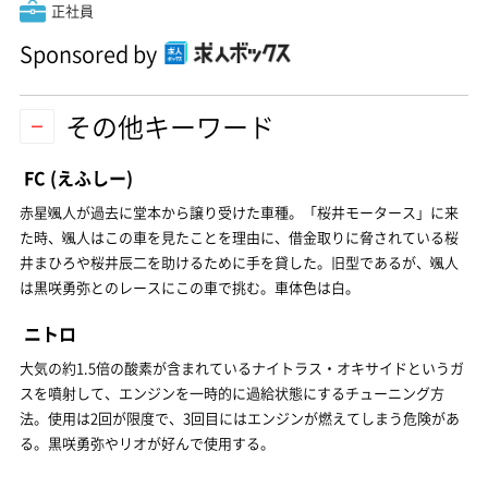
正社員
Sponsored by
その他キーワード
FC
(えふしー)
赤星颯人が過去に堂本から譲り受けた車種。「桜井モータース」に来
た時、颯人はこの車を見たことを理由に、借金取りに脅されている桜
井まひろや桜井辰二を助けるために手を貸した。旧型であるが、颯人
は黒咲勇弥とのレースにこの車で挑む。車体色は白。
ニトロ
大気の約1.5倍の酸素が含まれているナイトラス・オキサイドというガ
スを噴射して、エンジンを一時的に過給状態にするチューニング方
法。使用は2回が限度で、3回目にはエンジンが燃えてしまう危険があ
る。黒咲勇弥やリオが好んで使用する。