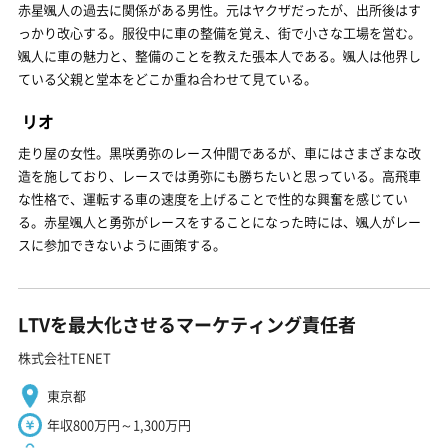
赤星颯人の過去に関係がある男性。元はヤクザだったが、出所後はす
っかり改心する。服役中に車の整備を覚え、街で小さな工場を営む。
颯人に車の魅力と、整備のことを教えた張本人である。颯人は他界し
ている父親と堂本をどこか重ね合わせて見ている。
リオ
走り屋の女性。黒咲勇弥のレース仲間であるが、車にはさまざまな改
造を施しており、レースでは勇弥にも勝ちたいと思っている。高飛車
な性格で、運転する車の速度を上げることで性的な興奮を感じてい
る。赤星颯人と勇弥がレースをすることになった時には、颯人がレー
スに参加できないように画策する。
LTVを最大化させるマーケティング責任者
株式会社TENET
東京都
年収800万円～1,300万円