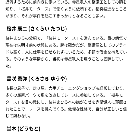
返済するために前向きに働いている。赤星颯人の整備工としての腕を
知り、「桜井モータース」で働くように依頼する。猪突猛進なところ
があり、それが事件を起こすきっかけとなることも多い。
桜井 辰二
(さくらい たつじ)
桜井まひろの父親で、「桜井モータース」を営んでいる。目の病気で
現在は失明寸前の状態にある。腕は確かだが、整備屋としてのプライ
ドも高く、人に仕事を任せられずにいるため、多額の借金を抱えてい
る。そのような事情から、当初は赤星颯人を雇うことも固辞してい
た。
黒咲 勇弥
(くろさき ゆうや)
市長の息子で、走り屋。大手チューニングショップも経営しており、
多くの最新パーツで車を改造してレースに参加している。「桜井モー
タース」を目の敵にし、桜井まひろへの嫌がらせを赤星颯人に邪魔さ
れたことで、レースを挑んでくる。傲慢な性格で、自分が正しいと信
じて疑わない。
堂本
(どうもと)