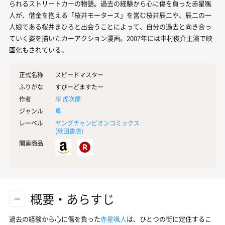
られるストリートカーの物語。過去の経験から心に傷を負った赤星颯
人が、借金を抱える「桜井モータース」を営む桜井辰二や、辰二の一
人娘である桜井まひろと出会うことによって、自分の過去と向き合っ
ていく姿を描いたカーアクション漫画。2007年には中村俊介主演で映
画化もされている。
正式名称
スピードマスター
ふりがな
すぴーどますたー
作者
岸 虎次郎
ジャンル
車
レーベル
ヤングチャンピオンコミックス
(
秋田書店
)
関連商品
概要・あらすじ
過去の経験から心に傷を負った
赤星颯人
は、ひとつの街に定住するこ