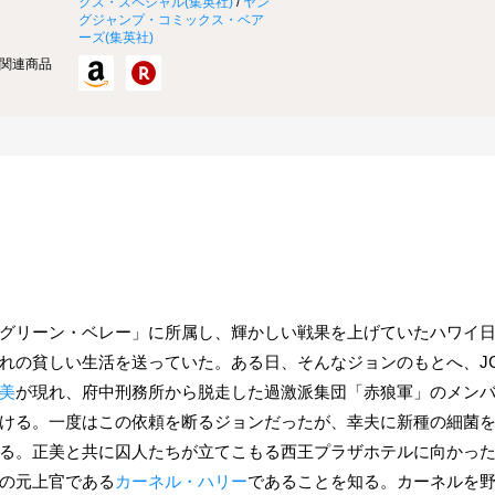
クス・スペシャル(
集英社
)
/
ヤン
グジャンプ・コミックス・ベア
ーズ(
集英社
)
関連商品
グリーン・ベレー」に所属し、輝かしい戦果を上げていたハワイ
れの貧しい生活を送っていた。ある日、そんなジョンのもとへ、JCI
美
が現れ、府中刑務所から脱走した過激派集団「赤狼軍」のメン
ける。一度はこの依頼を断るジョンだったが、幸夫に新種の細菌
る。正美と共に囚人たちが立てこもる西王プラザホテルに向かっ
の元上官である
カーネル・ハリー
であることを知る。カーネルを