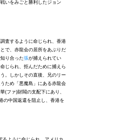
の戦いをみごと勝利したジョン
て調査するように命じられ、香港
ことで、赤龍会の居所をあぶりだ
で知り合った
張
が捕えられてい
に命じられ、拒んだために捕えら
合う。しかしその直後、兄のリー
救うため「悪魔島」にある赤龍会
華(ファ)財閥の支配下にあり、
香港の中国返還を阻止し、香港を
を守るように命じられ、アメリカ