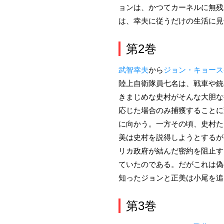
ョンは、かつてカーネルに無残
は、幸夫に従うだけの生活に見
第2巻
武智幸夫
から
ジョン・キョース
陸上自衛隊員七名は、戦車や銃
きまじめな史村がそんな大胆な
応じた場合のみ捕獲することに
に向かう。一方その頃、史村た
美は史村を説得しようとするが
リカ政府が結んだ密約を阻止す
ていたのである。だがこれは偽
知ったジョンと正美は小尾を追
第3巻