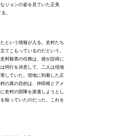
んなジョンの姿を見ていた正美
する。
したという情報が入る。史村たち
て立てこもっているのだという。
た史村殺害の任務は、彼が説得に
ンは同行を決意して、二人は現地
殺害していた。現地に到着した正
史村の真の目的は、仲田根とアメ
めに史村の部隊を派遣しようとし
命を狙っていたのだった。これを