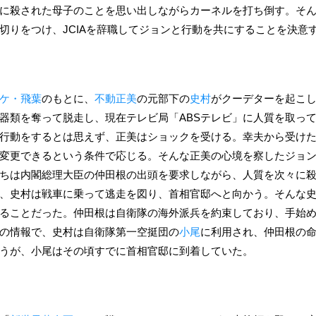
に殺された母子のことを思い出しながらカーネルを打ち倒す。そ
切りをつけ、JCIAを辞職してジョンと行動を共にすることを決意
ケ・飛葉
のもとに、
不動正美
の元部下の
史村
がクーデターを起こ
器類を奪って脱走し、現在テレビ局「ABSテレビ」に人質を取っ
行動をするとは思えず、正美はショックを受ける。幸夫から受け
変更できるという条件で応じる。そんな正美の心境を察したジョ
ちは内閣総理大臣の仲田根の出頭を要求しながら、人質を次々に
、史村は戦車に乗って逃走を図り、首相官邸へと向かう。そんな
ることだった。仲田根は自衛隊の海外派兵を約束しており、手始
の情報で、史村は自衛隊第一空挺団の
小尾
に利用され、仲田根の
うが、小尾はその頃すでに首相官邸に到着していた。