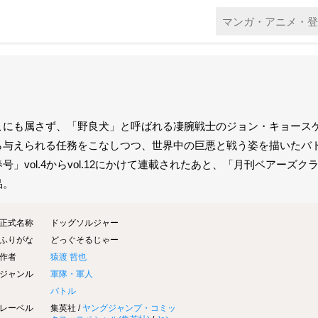
こにも属さず、「野良犬」と呼ばれる凄腕戦士のジョン・キョースケ・
ら与えられる任務をこなしつつ、世界中の巨悪と戦う姿を描いたバト
号」vol.4からvol.12にかけて連載されたあと、「月刊ベアーズ
品。
正式名称
ドッグソルジャー
ふりがな
どっぐそるじゃー
作者
猿渡 哲也
ジャンル
軍隊・軍人
バトル
レーベル
集英社 /
ヤングジャンプ・コミッ