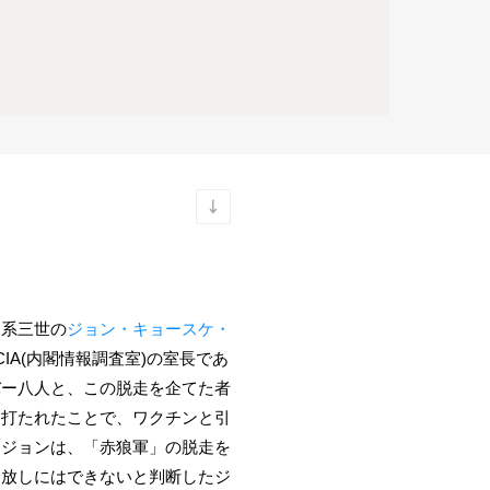
日系三世の
ジョン・キョースケ・
A(内閣情報調査室)の室長であ
バー八人と、この脱走を企てた者
を打たれたことで、ワクチンと引
たジョンは、「赤狼軍」の脱走を
野放しにはできないと判断したジ