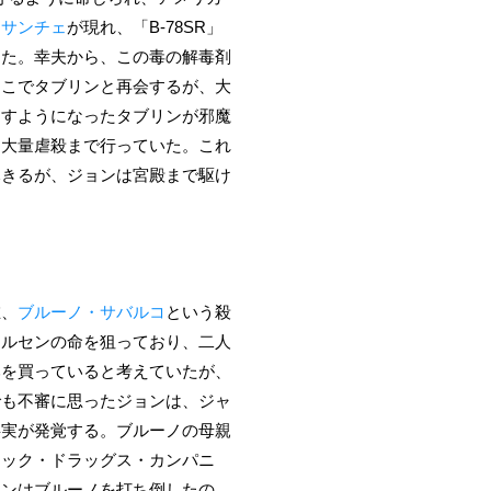
・サンチェ
が現れ、「B-78SR」
った。幸夫から、この毒の解毒剤
そこでタブリンと再会するが、大
出すようになったタブリンが邪魔
、大量虐殺まで行っていた。これ
尽きるが、ジョンは宮殿まで駆け
在、
ブルーノ・サバルコ
という殺
ールセンの命を狙っており、二人
みを買っていると考えていたが、
でも不審に思ったジョンは、ジャ
事実が発覚する。ブルーノの母親
ャック・ドラッグス・カンパニ
ョンはブルーノを打ち倒したの