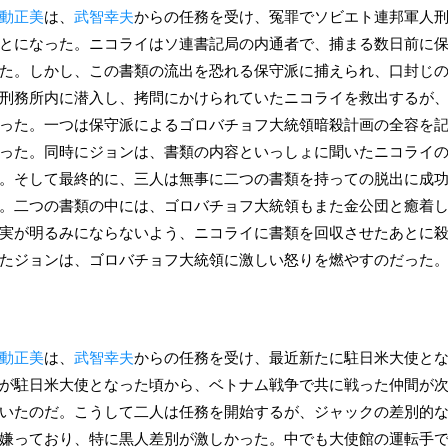
動正美
は、
武智幸夫
からの任務を受け、冤罪でソビエト連邦軍人
とになった。ニコライはソ連書記局の内通者で、捕まる数日前に
た。しかし、この書類の流出を恐れる保守派に捕えられ、口封じ
刑務所内に潜入し、拷問にかけられていたニコライを救出するが
った。一つは保守派によるゴロバチョフ大統領暗殺計画の全容を
った。同時にジョンは、書類の内容といっしょに聞いたニコライ
。そして最終的に、三人は無事に二つの書類を持っての脱出に成
。二つの書類の中には、ゴロバチョフ大統領もまた金公団と癒着
実が明るみにならないよう、ニコライに書類を回収させたあとに
たジョンは、ゴロバチョフ大統領に激しい怒りを燃やすのだった
動正美
は、
武智幸夫
からの任務を受け、最近新たに駐日米大使と
が駐日米大使となった頃から、ベトナム戦争で共に戦った仲間が
いたのだ。こうして二人は任務を開始するが、ジャックの差別的
嫌っており、特に黒人差別が激しかった。中でも大使館の運転手