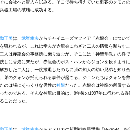
ぐに会社へと潜入を試みる。そこで待ち構えていた刺客のクモと
兵器工場の破壊に成功する。
動正美
は、
武智幸夫
からチャイニーズマフィア「赤龍会」につい
を狙われるが、これは幸夫が赤龍会にわざと二人の情報を漏らす
二人は赤龍会の事務所に乗り込むが、そこには「神聖堂教」の件
捜しに香港に来たが、赤龍会のボス・ハンからジョンを殺すよう
解放した二人は、一度撤退したのちに張の知人の幼い兄弟と知り
、弟のクォンが捕えられる事件が起こる。ジョンたちはクォンを
たのは張にそっくりな男性の
神龍
だった。赤龍会は神龍の所属する
ったのである。そんな神龍の目的は、8年後の1997年に行われる
ることだった。
動正美
は、
武智幸夫
からアメリカの新型戦略爆撃機「B-78SR」