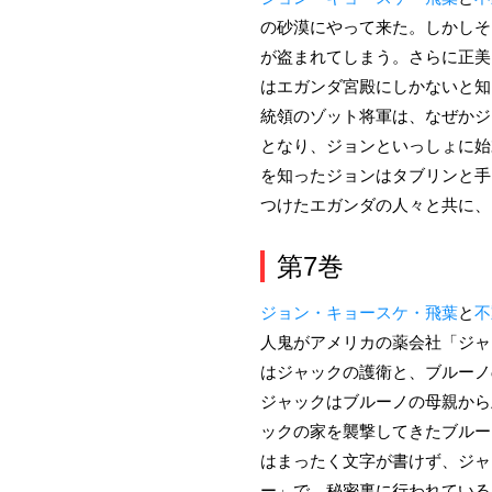
の砂漠にやって来た。しかしそ
が盗まれてしまう。さらに正美
はエガンダ宮殿にしかないと知
統領のゾット将軍は、なぜかジ
となり、ジョンといっしょに始
を知ったジョンはタブリンと手
つけたエガンダの人々と共に、
第7巻
ジョン・キョースケ・飛葉
と
不
人鬼がアメリカの薬会社「ジャ
はジャックの護衛と、ブルーノ
ジャックはブルーノの母親から
ックの家を襲撃してきたブルー
はまったく文字が書けず、ジャ
ー」で、秘密裏に行われている