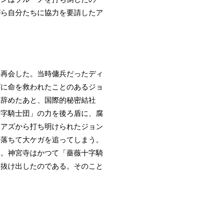
がら自分たちに協力を要請したア
に再会した。当時傭兵だったディ
ズに命を救われたことのあるジョ
を辞めたあと、国際的秘密結社
十字騎士団」の力を後ろ盾に、腐
ィアズから打ち明けられたジョン
ら落ちて大ケガを追ってしまう。
た。神宮寺はかつて「薔薇十字騎
を抜け出したのである。そのこと