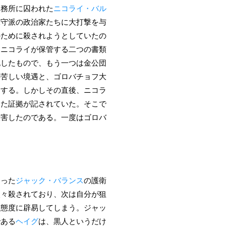
刑務所に囚われた
ニコライ・バル
保守派の政治家たちに大打撃を与
のために殺されようとしていたの
、ニコライが保管する二つの書類
記したもので、もう一つは金公団
の苦しい境遇と、ゴロバチョフ大
功する。しかしその直後、ニコラ
した証拠が記されていた。そこで
殺害したのである。一度はゴロバ
。
なった
ジャック・バランス
の護衛
次々殺されており、次は自分が狙
な態度に辟易してしまう。ジャッ
である
ヘイグ
は、黒人というだけ