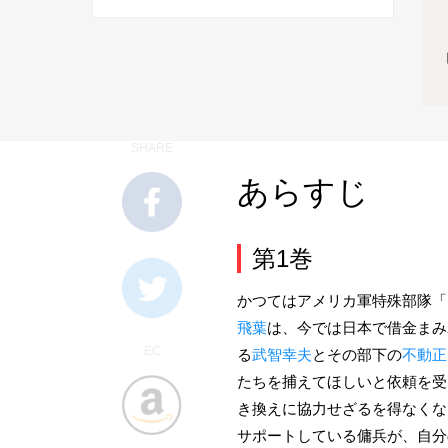
SHARE
あらすじ
第1巻
かつてはアメリカ軍特殊部隊「
飛葉
は、今では日本で借金まみ
EC
る
武智幸夫
とその部下の
不動正
たちを捕えてほしいと依頼を受
き換えに協力せざるを得なくな
サポートしている傭兵が、自分