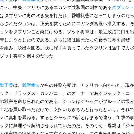
こへ、中央アフリカにあるエガンダ共和国の刺客である
タブリン
はタブリンに毒の吹き矢を打たれ、昏睡状態になってしまうのだ
らされたジョンは、正美を救うためにエガンダ宮殿へ潜入する。
ョンをタブリンごと罠にはめる。ゾット将軍は、最近政治に口を
末しようとしたのである。さらに彼は国民たちの食事に毒を混ぜ
を組み、脱出を図る。既に深手を負っていたタブリンは途中で力
ゾット将軍を倒すのだった。
動正美
は、
武智幸夫
からの任務を受け、アメリカへ向かった。現
ック・ドラッグス・カンパニー」のオーナーであるジャック・ニ
の殺害を命じられたのである。ジョンはジャックがブルーノの恨
土地を買い取っただけで、支払いもきちんと行ったという。それ
ノに真相を尋ねる。するとジャックの話とはまるで違う、衝撃の
ックに無理やり契約させられていたのだ。そのうえ、母親は「ジ
人体実験の犠牲者となって亡くなっていた。この事実を知ったジ