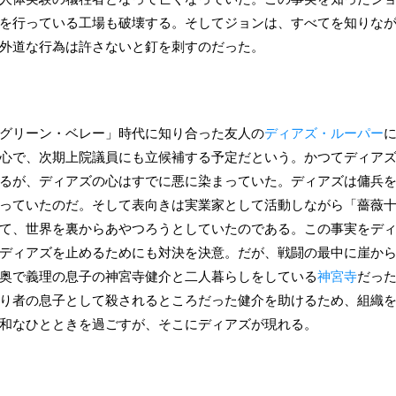
を行っている工場も破壊する。そしてジョンは、すべてを知りな
外道な行為は許さないと釘を刺すのだった。
グリーン・ベレー」時代に知り合った友人の
ディアズ・ルーパー
心で、次期上院議員にも立候補する予定だという。かつてディア
るが、ディアズの心はすでに悪に染まっていた。ディアズは傭兵
っていたのだ。そして表向きは実業家として活動しながら「薔薇
て、世界を裏からあやつろうとしていたのである。この事実をデ
ディアズを止めるためにも対決を決意。だが、戦闘の最中に崖か
奥で義理の息子の神宮寺健介と二人暮らしをしている
神宮寺
だっ
り者の息子として殺されるところだった健介を助けるため、組織
和なひとときを過ごすが、そこにディアズが現れる。