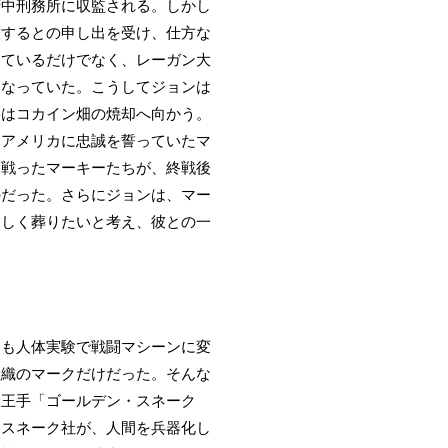
府中刑務所に収監される。しかし
放するとの申し出を受け、仕方な
めているだけでなく、レーガン大
になっていた。こうしてジョンは
美はコカイン畑の焼却へ向かう。
てアメリカに忠誠を誓っていたマ
て戦ったマーキーたちが、終戦後
のだった。さらにジョンは、マー
らしく葬りたいと考え、彼との一
チも人体実験で戦闘マシーンに変
組織のマークだけだった。そんな
最王手「ゴールデン・スネーク
・スネーク社が、人間を兵器化し