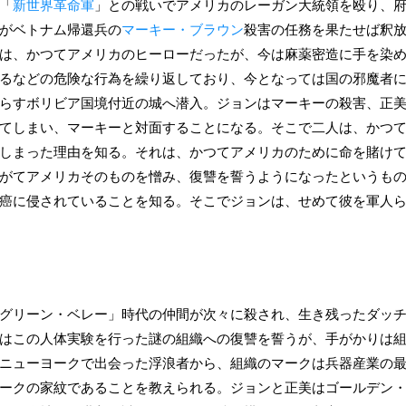
「
新世界革命軍
」との戦いでアメリカのレーガン大統領を殴り、
がベトナム帰還兵の
マーキー・ブラウン
殺害の任務を果たせば釈
は、かつてアメリカのヒーローだったが、今は麻薬密造に手を染
るなどの危険な行為を繰り返しており、今となっては国の邪魔者
らすボリビア国境付近の城へ潜入。ジョンはマーキーの殺害、正
てしまい、マーキーと対面することになる。そこで二人は、かつ
しまった理由を知る。それは、かつてアメリカのために命を賭け
がてアメリカそのものを憎み、復讐を誓うようになったというも
癌に侵されていることを知る。そこでジョンは、せめて彼を軍人
グリーン・ベレー」時代の仲間が次々に殺され、生き残ったダッ
はこの人体実験を行った謎の組織への復讐を誓うが、手がかりは
ニューヨークで出会った浮浪者から、組織のマークは兵器産業の
ークの家紋であることを教えられる。ジョンと正美はゴールデン