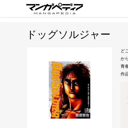
ドッグソルジャー
ど
か
青春
作