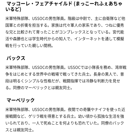
マッコーレ・フェアチャイルド
(まっこーれふぇあちゃ
いるど)
米軍特殊部隊、USSOCの男性隊員。階級は中尉で、主に自衛隊など他
国軍との折衝を担当する。家族は代々軍人の家系であり、つねに優秀
な兄と比較されて育ったことがコンプレックスとなっている。宮代能
活や森勝也とは学生時代からの知人で、インターネットを通して模擬
戦を行っていた親しい間柄。
バックス
米軍特殊部隊、USSOCの男性隊員。USSOCでは小隊長を務め、湾岸戦
争をはじめとする世界中の戦場で戦ってきた兵士。長身の黒人で、普
段は明るくシンプルな性格だが、戦闘指揮では冷静な判断力を見せ
る。同僚のマーベリックとは親友同士。
マーベリック
米軍特殊部隊、USSOCの男性隊員。夜間での奇襲やナイフを使った近
接戦闘など、ゲリラ戦を得意とする兵士。幼い頃から孤独な生活を強
いられており、一人で死ぬことを何よりも恐れていた。同僚のバック
スとは親友同士。