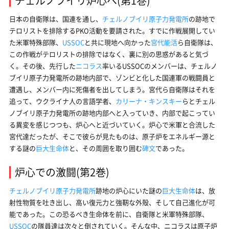
チェルノブイリ炉心へ(第1巻)
日本の自衛隊は、国連を通し、
チェルノブイリ原子力発電所
の跡地で
テロリストを排除するPKO活動を要請された。すでに作戦展開してい
た米軍特殊部隊、
USSOC
と共に現地へ向かった
宮代能活
ら自衛隊は、
この作戦がテロリストの排除ではなく、裏に別の思惑があると気づ
く。その後、先行した
ニコラス
率いるUSSOCのメンバーは、チェルノ
ブイリ原子力発電所の跡地内部で、ゾンビと化した国連軍の戦闘員と
遭遇し、メンバー内に死傷者を出してしまう。宮代ら自衛隊はそれを
追って、ウクライナ人の言語学者、
カリーナ・キンスキー
らとチェル
ノブイリ原子力発電所の跡地内部へと入っていき、内部で起こってい
る異変を感じつつも、炉心へと近づいていく。炉心で米軍と合流した
宮代達だったが、そこで彼らが見たものは、原子炉をエネルギー源と
する謎の
巨大生命体
と、その周囲を取り囲む
碑文
であった。
炉心での激闘(第2巻)
チェルノブイリ原子力発電所
跡地の炉心にいた謎の
巨大生命体
は、放
射性物質を吐き出し、高い復元力と強靭な外殻、そして自己進化が可
能であった。この恐るべき生命体を前に、自衛隊と米軍特殊部隊、
USSOC
の隊員達は次々と倒されていく。そんな中、ニコラスは原子炉