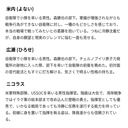
米内
(よない)
自衛隊で小隊を率いる男性。森勝也の部下。軍備が増強されながらも
戦争行為ができない自衛隊に対し、一種のもどかしさを感じており、
本当の戦場で戦ってみたいとの葛藤を抱いている。つねに冷静沈着だ
が、自身の願望と現実のジレンマに悩む一面も見せる。
広瀬
(ひろせ)
自衛隊で小隊を率いる男性。森勝也の部下。チェルノブイリ原子力発
電所の跡地に入った際、部下を率いて自衛隊の前衛を務めた。初対面
の宮代能活ともすぐに打ち解ける、気さくで明るい性格の持ち主。
ニコラス
米軍特殊部隊、USSOCを率いる男性指揮官。階級は大佐で、湾岸戦争
ではイラク軍の総本部まで攻め込んだ歴戦の勇士。指揮官としても優
秀で、いかなる戦局であっても冷静に任務を遂行する能力を持ってい
る。前線に身を置いて指揮を執る姿は、隊員達からも信頼されてい
る。