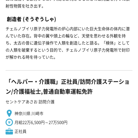
射性物質を吐き出す。
創造者
(そうぞうしゃ)
チェルノブイリ原子力発電所の炉心内部にいた巨大生命体の体内に潜
んでいた存在。背中の翼や頭上の輪など、天使を思わせる外観を持
ち、太古の昔に遺伝子操作で人類を創造したと語る。「検体」として
の人類を破棄するという目的で、チェルノブイリ原子力発電所で封印
が解かれる時を待っていた。
「ヘルパー・介護職」正社員/訪問介護ステーショ
ン/介護福祉士,普通自動車運転免許
セントケアあさお 訪問介護
神奈川県 川崎市
月給22万6,500円～27万500円
正社員