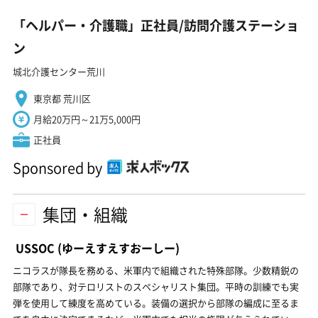
「ヘルパー・介護職」正社員/訪問介護ステーショ
ン
城北介護センター荒川
東京都 荒川区
月給20万円～21万5,000円
正社員
Sponsored by
集団・組織
USSOC
(ゆーえすえすおーしー)
ニコラスが隊長を務める、米軍内で組織された特殊部隊。少数精鋭の
部隊であり、対テロリストのスペシャリスト集団。平時の訓練でも実
弾を使用して練度を高めている。装備の選択から部隊の編成に至るま