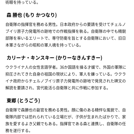
術眼を持っている。
森 勝也
(もり かつなり)
自衛隊の指揮官を務める男性。日本政府からの要請を受けてチェルノ
ブイリ原子力発電所の跡地での作戦指揮を執る。自衛隊の中でも精鋭
部隊を率いるエリートで、専守防衛を旨とする自衛隊において、旧日
本軍さながらの昭和の軍人魂を持っている。
カリーナ・キンスキー
(かりーなきんすきー)
ウクライナ人の女性言語学者。36か国語を操る才媛で、外国の軍隊に
抑圧されてきた自身の祖国の現状により、軍人を嫌っている。ウクラ
イナ政府からチェルノブイリ原子力発電所の跡地で発見された碑文の
解読を要請され、宮代能活ら自衛隊と共に作戦に参加する。
東郷
(とうごう)
自衛隊で森勝也の副官を務める男性。顔に傷のある精悍な風貌で、自
衛隊内部では恐れられている立場だが、子供が生まれたばかりで、家
族を愛するよき父親でもある。指揮官である森と連携し、自衛隊の任
務を遂行する。