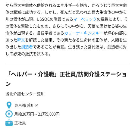
から巨大生命体へ供給されるエネルギーを絶ち、かろうじて巨大生命
体の撃滅に成功する。しかし、死んだと思われた巨大生命体の中から
別の個体が出現。USSOCの隊員である
マーベリック
の犠牲により、そ
の個体を撃破したものの、さらにその中から、天使を思わせる姿の生
命体が出現する。言語学者である
カリーナ・キンスキー
が炉心内部に
あった
碑文
を解読した結果、その新たなる生命体の正体が、人類を生
み出した
創造者
であることが発覚。生き残った宮代達は、創造者に対
して必死の抵抗を試みる。
「ヘルパー・介護職」正社員/訪問介護ステーショ
ン
城北介護センター荒川
東京都 荒川区
月給20万円～21万5,000円
正社員