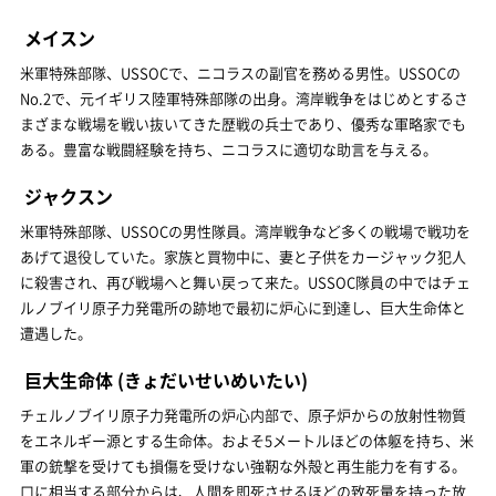
メイスン
米軍特殊部隊、USSOCで、ニコラスの副官を務める男性。USSOCの
No.2で、元イギリス陸軍特殊部隊の出身。湾岸戦争をはじめとするさ
まざまな戦場を戦い抜いてきた歴戦の兵士であり、優秀な軍略家でも
ある。豊富な戦闘経験を持ち、ニコラスに適切な助言を与える。
ジャクスン
米軍特殊部隊、USSOCの男性隊員。湾岸戦争など多くの戦場で戦功を
あげて退役していた。家族と買物中に、妻と子供をカージャック犯人
に殺害され、再び戦場へと舞い戻って来た。USSOC隊員の中ではチェ
ルノブイリ原子力発電所の跡地で最初に炉心に到達し、巨大生命体と
遭遇した。
巨大生命体
(きょだいせいめいたい)
チェルノブイリ原子力発電所の炉心内部で、原子炉からの放射性物質
をエネルギー源とする生命体。およそ5メートルほどの体躯を持ち、米
軍の銃撃を受けても損傷を受けない強靭な外殻と再生能力を有する。
口に相当する部分からは、人間を即死させるほどの致死量を持った放