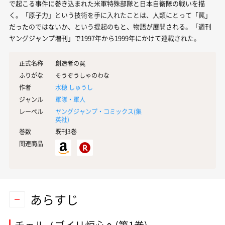
で起こる事件に巻き込まれた米軍特殊部隊と日本自衛隊の戦いを描
く。「原子力」という技術を手に入れたことは、人類にとって「罠」
だったのではないか、という提起のもと、物語が展開される。「週刊
ヤングジャンプ増刊」で1997年から1999年にかけて連載された。
正式名称
創造者の罠
ふりがな
そうぞうしゃのわな
作者
水穂 しゅうし
ジャンル
軍隊・軍人
レーベル
ヤングジャンプ・コミックス(
集
英社
)
巻数
既刊3巻
関連商品
あらすじ