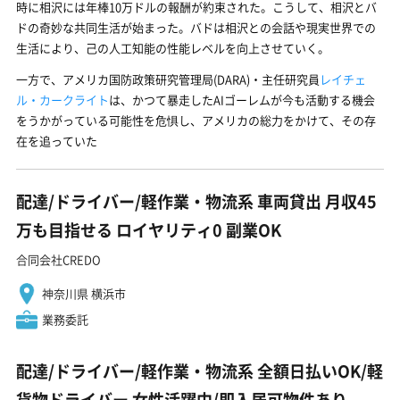
時に相沢には年棒10万ドルの報酬が約束された。こうして、相沢とバ
ドの奇妙な共同生活が始まった。バドは相沢との会話や現実世界での
生活により、己の人工知能の性能レベルを向上させていく。
一方で、アメリカ国防政策研究管理局(DARA)・主任研究員
レイチェ
ル・カークライト
は、かつて暴走したAIゴーレムが今も活動する機会
をうかがっている可能性を危惧し、アメリカの総力をかけて、その存
在を追っていた
配達/ドライバー/軽作業・物流系 車両貸出 月収45
万も目指せる ロイヤリティ0 副業OK
合同会社CREDO
神奈川県 横浜市
業務委託
配達/ドライバー/軽作業・物流系 全額日払いOK/軽
貨物ドライバー 女性活躍中/即入居可物件あり