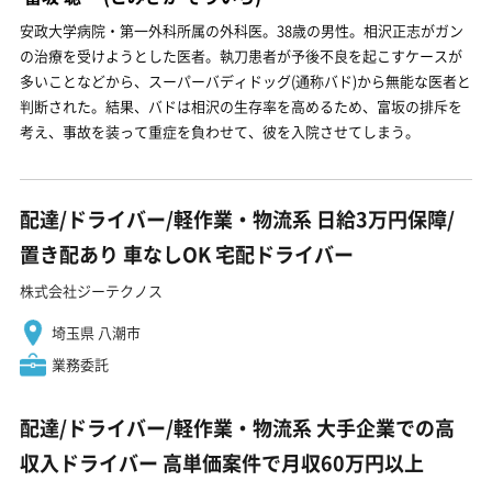
安政大学病院・第一外科所属の外科医。38歳の男性。相沢正志がガン
の治療を受けようとした医者。執刀患者が予後不良を起こすケースが
多いことなどから、スーパーバディドッグ(通称バド)から無能な医者と
判断された。結果、バドは相沢の生存率を高めるため、富坂の排斥を
考え、事故を装って重症を負わせて、彼を入院させてしまう。
配達/ドライバー/軽作業・物流系 日給3万円保障/
置き配あり 車なしOK 宅配ドライバー
株式会社ジーテクノス
埼玉県 八潮市
業務委託
配達/ドライバー/軽作業・物流系 大手企業での高
収入ドライバー 高単価案件で月収60万円以上