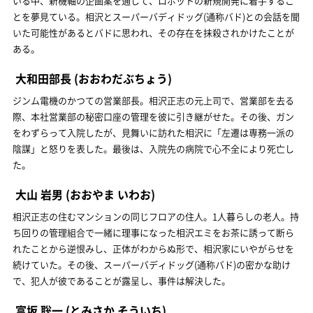
いる中、新機軸の企画案を通して、ロボットの新規開発に着手するこ
とを夢見ている。相沢とスーパーバディドッグ(通称バド)との会話を聞
いた可能性があるとバドに思われ、その存在を抹殺されかけたことが
ある。
大和田部長
(おおわだぶちょう)
ジンム電機のかつての営業部長。相沢正志の元上司で、営業部を去る
際、本社営業部の秘密口座の管理を彼に引き継がせた。その後、ガン
をわずらって入院したが、見舞いに訪れた相沢に「左遷は専務一派の
陰謀」と怒りを表した。最後は、入院先の病院で心不全により死亡し
た。
大山 岩男
(おおやま いわお)
相沢正志の住むマンションの同じフロアの住人。1人暮らしの老人。持
ち回りの管理組合で一緒に理事になった相沢エミをお茶に誘って断ら
れたことから逆恨みし、正体がわからぬ形で、相沢家にいやがらせを
続けていた。その後、スーパーバディドッグ(通称バド)の密かな助け
で、犯人が彼であることが露呈し、事件は解決した。
富坂 聡一
(とみさか そういち)