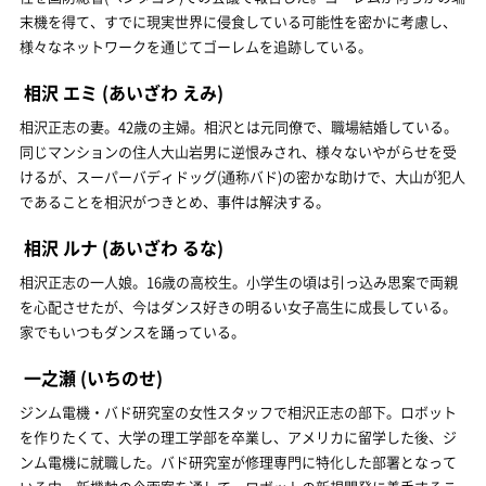
末機を得て、すでに現実世界に侵食している可能性を密かに考慮し、
様々なネットワークを通じてゴーレムを追跡している。
相沢 エミ
(あいざわ えみ)
相沢正志の妻。42歳の主婦。相沢とは元同僚で、職場結婚している。
同じマンションの住人大山岩男に逆恨みされ、様々ないやがらせを受
けるが、スーパーバディドッグ(通称バド)の密かな助けで、大山が犯人
であることを相沢がつきとめ、事件は解決する。
相沢 ルナ
(あいざわ るな)
相沢正志の一人娘。16歳の高校生。小学生の頃は引っ込み思案で両親
を心配させたが、今はダンス好きの明るい女子高生に成長している。
家でもいつもダンスを踊っている。
一之瀬
(いちのせ)
ジンム電機・バド研究室の女性スタッフで相沢正志の部下。ロボット
を作りたくて、大学の理工学部を卒業し、アメリカに留学した後、ジ
ンム電機に就職した。バド研究室が修理専門に特化した部署となって