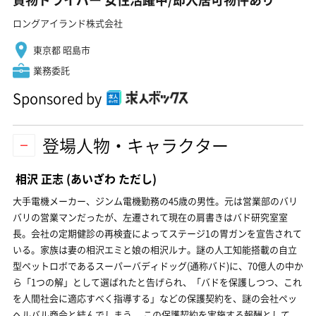
ロングアイランド株式会社
東京都 昭島市
業務委託
Sponsored by
登場人物・キャラクター
相沢 正志
(あいざわ ただし)
大手電機メーカー、ジンム電機勤務の45歳の男性。元は営業部のバリ
バリの営業マンだったが、左遷されて現在の肩書きはバド研究室室
長。会社の定期健診の再検査によってステージ1の胃ガンを宣告されて
いる。家族は妻の相沢エミと娘の相沢ルナ。謎の人工知能搭載の自立
型ペットロボであるスーパーバディドッグ(通称バド)に、70億人の中か
ら「1つの解」として選ばれたと告げられ、「バドを保護しつつ、これ
を人間社会に適応すべく指導する」などの保護契約を、謎の会社ペッ
ヘルバル商会と結んでしまう。 この保護契約を実施する報酬として、