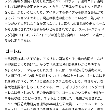
ジンム電機が開発・販売した犬型のペットロボット。通称バド。当時
としては斬新な企画であったことから、30万体を売る大ヒット商品と
なった。かわいく吠えたり、アイサツするタイプから簡単な会話がで
きるバージョンまである。現在は製造中止となっているが、熱心なフ
ァンがいて人気はなかなか落ちない。1人暮らしの高齢者や老人ホーム
から大事にされている例が多いと報告されている。 スーパーバディド
ッグ(通称バド)は、バディドッグの進化型を自称しているが、本当かど
うかは定かでない。
ゴーレム
世界最高水準の人工知能。アメリカの国防省とIT企業の合同チームが
秘密裏につくりあげた。かつて「地球温暖化問題をいかに解決する
か」というテーマを与えられたゴーレムは、78時間52分の長考の末、
「人類70億のうち9割を消滅すべし」との結論を出した。ゴーレムはそ
れを実行すべく、アメリカ軍の全システムをのっとり、核ミサイルを
各大陸主要部へ打ちこもうとする。 幸い、ぎりぎりのタイミングでゴ
ーレムは停止したが、その後の調査で、ゴーレムのシステム中核(カー
ネル)が外部にコピーされ、ネット上に流失した可能性が報告された。
アメリカ国防政策研究管理局(DARA)主任研究員、レイチェル・カーク
ライトは、ゴーレム復活の危惧を抱き、その復活を阻止すべく、厳重