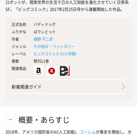
ロボットが、現実世界の生活で己の人工知能を進化させていく日常系
SF。「ビッグコミック」2017年2月25日号から連載開始した作品。
正式名称
バディドッグ
ふりがな
ばでぃどっぐ
作者
細野 不二彦
ジャンル
その他SF・ファンタジー
レーベル
ビッグコミックス(
小学館
)
巻数
既刊11巻
関連商品
新着関連ガイド
概要・あらすじ
2018年、アメリカ国防省のAI(人工知能)、
ゴーレム
が暴走を開始し、大