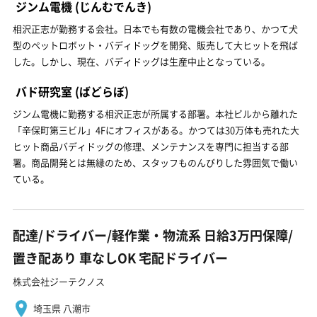
ジンム電機
(じんむでんき)
相沢正志が勤務する会社。日本でも有数の電機会社であり、かつて犬
型のペットロボット・バディドッグを開発、販売して大ヒットを飛ば
した。しかし、現在、バディドッグは生産中止となっている。
バド研究室
(ばどらぼ)
ジンム電機に勤務する相沢正志が所属する部署。本社ビルから離れた
「辛保町第三ビル」4Fにオフィスがある。かつては30万体も売れた大
ヒット商品バディドッグの修理、メンテナンスを専門に担当する部
署。商品開発とは無縁のため、スタッフものんびりした雰囲気で働い
ている。
配達/ドライバー/軽作業・物流系 日給3万円保障/
置き配あり 車なしOK 宅配ドライバー
株式会社ジーテクノス
埼玉県 八潮市