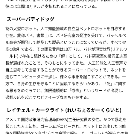
彼には年間10万ドルが支払われることになっている。
スーパーバディドッグ
謎の犬型ロボット。人工知能搭載の自立型ペットロボットを自称する
存在。愛称バド。書類上は、バド研究室の発注を受けて、パッヘルベ
ル商会が開発して納品した製品ということになっているが、すべて架
空の取引である。その開発費用は10万ドル。バドが現実世界(リアルワ
ールド)で存在し続けるための「解」として、バド研究室の相沢正志室
長が選ばれたことで、そのもとにやってきた。 人工知能と人工音声で
自主思考して会話することができるスーパー・ロボットで、ネットを
通じてコンピュータに干渉し、様々な事象を起こすことができる。一
方で、自身の生存を守ることに固執するきらいがあり、「死」に関す
る思考をめぐらすと、無限連鎖的に「恐怖」というワードが出現し、
過剰反応を起こすなどナイーブな面も存在する。
レイチェル・カークライト
(れいちぇるかーくらいと)
アメリカ国防政策研究管理局(DARA)主任研究員の女性。かつて暴走を
起こした人工知能、ゴーレムがコピーされ、ネット上に流出した可能
性を国防総省(ペンタゴン)での会議で報告した。ゴーレムが何らかの端