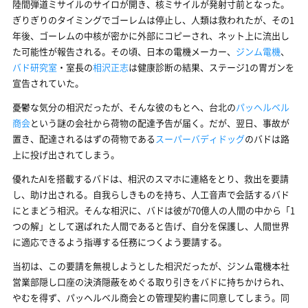
陸間弾道ミサイルのサイロが開き、核ミサイルが発射寸前となった。
ぎりぎりのタイミングでゴーレムは停止し、人類は救われたが、その1
年後、ゴーレムの中核が密かに外部にコピーされ、ネット上に流出し
た可能性が報告される。その頃、日本の電機メーカー、
ジンム電機
、
バド研究室
・室長の
相沢正志
は健康診断の結果、ステージ1の胃ガンを
宣告されていた。
憂鬱な気分の相沢だったが、そんな彼のもとへ、台北の
パッヘルベル
商会
という謎の会社から荷物の配達予告が届く。だが、翌日、事故が
置き、配達されるはずの荷物である
スーパーバディドッグ
のバドは路
上に投げ出されてしまう。
優れたAIを搭載するバドは、相沢のスマホに連絡をとり、救出を要請
し、助け出される。自我らしきものを持ち、人工音声で会話するバド
にとまどう相沢。そんな相沢に、バドは彼が70億人の人間の中から「1
つの解」として選ばれた人間であると告げ、自分を保護し、人間世界
に適応できるよう指導する任務につくよう要請する。
当初は、この要請を無視しようとした相沢だったが、ジンム電機本社
営業部隠し口座の決済隠蔽をめぐる取り引きをバドに持ちかけられ、
やむを得ず、パッヘルベル商会との管理契約書に同意してしまう。同