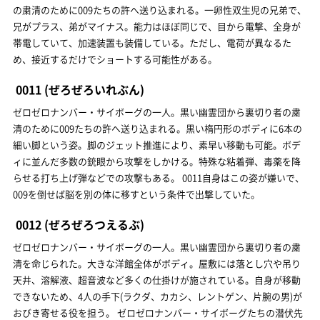
の粛清のために009たちの許へ送り込まれる。一卵性双生児の兄弟で、
兄がプラス、弟がマイナス。能力はほぼ同じで、目から電撃、全身が
帯電していて、加速装置も装備している。ただし、電荷が異なるた
め、接近するだけでショートする可能性がある。
0011
(ぜろぜろいれぶん)
ゼロゼロナンバー・サイボーグの一人。黒い幽霊団から裏切り者の粛
清のために009たちの許へ送り込まれる。黒い楕円形のボディに6本の
細い脚という姿。脚のジェット推進により、素早い移動も可能。ボデ
ィに並んだ多数の銃眼から攻撃をしかける。特殊な粘着弾、毒薬を降
らせる打ち上げ弾などでの攻撃もある。 0011自身はこの姿が嫌いで、
009を倒せば脳を別の体に移すという条件で出撃していた。
0012
(ぜろぜろつえるぶ)
ゼロゼロナンバー・サイボーグの一人。黒い幽霊団から裏切り者の粛
清を命じられた。大きな洋館全体がボディ。屋敷には落とし穴や吊り
天井、溶解液、超音波など多くの仕掛けが施されている。自身が移動
できないため、4人の手下(ラクダ、カカシ、レントゲン、片腕の男)が
おびき寄せる役を担う。 ゼロゼロナンバー・サイボーグたちの潜伏先