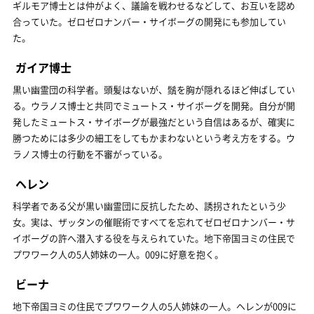
ギルモア博士とは仲がよく、議論を戦わせるなどして、お互いを認め
合っていた。ゼロゼロナンバー・サイボーグの開発にも参加してい
た。
ガイア博士
黒い幽霊団の科学者。頭髪はないが、鬚を胸が隠れるほど伸ばしてい
る。ウラノス博士と共同でミュートス・サイボーグを開発。自分が開
発したミュートス・サイボーグが最強だという自信はあるが、確実に
勝つためには多少の細工をしてもかまわないという考え方をする。ウ
ラノス博士の行動を不審がっている。
ヘレン
科学者である父が黒い幽霊団に反抗したため、誘拐されたという少
女。実は、ザッタンの催眠術ですべてを忘れてゼロゼロナンバー・サ
イボーグの許へ潜入する役を与えられていた。地下帝国ヨミの住民で
プワワーク人の5人姉妹の一人。009に好意を抱く。
ビーナ
地下帝国ヨミの住民でプワワーク人の5人姉妹の一人。ヘレンが009に