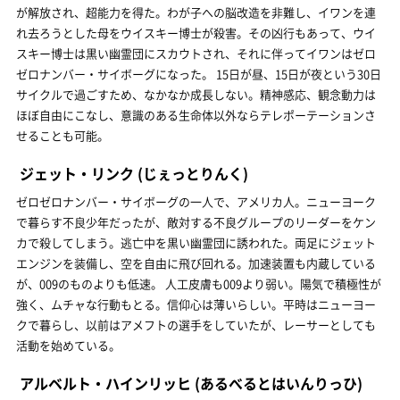
が解放され、超能力を得た。わが子への脳改造を非難し、イワンを連
れ去ろうとした母をウイスキー博士が殺害。その凶行もあって、ウイ
スキー博士は黒い幽霊団にスカウトされ、それに伴ってイワンはゼロ
ゼロナンバー・サイボーグになった。 15日が昼、15日が夜という30日
サイクルで過ごすため、なかなか成長しない。精神感応、観念動力は
ほぼ自由にこなし、意識のある生命体以外ならテレポーテーションさ
せることも可能。
ジェット・リンク
(じぇっとりんく)
ゼロゼロナンバー・サイボーグの一人で、アメリカ人。ニューヨーク
で暮らす不良少年だったが、敵対する不良グループのリーダーをケン
カで殺してしまう。逃亡中を黒い幽霊団に誘われた。両足にジェット
エンジンを装備し、空を自由に飛び回れる。加速装置も内蔵している
が、009のものよりも低速。 人工皮膚も009より弱い。陽気で積極性が
強く、ムチャな行動もとる。信仰心は薄いらしい。平時はニューヨー
クで暮らし、以前はアメフトの選手をしていたが、レーサーとしても
活動を始めている。
アルベルト・ハインリッヒ
(あるべるとはいんりっひ)