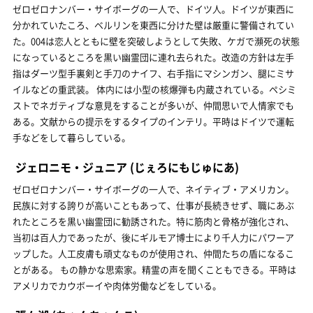
ゼロゼロナンバー・サイボーグの一人で、ドイツ人。ドイツが東西に
分かれていたころ、ベルリンを東西に分けた壁は厳重に警備されてい
た。004は恋人とともに壁を突破しようとして失敗、ケガで瀕死の状態
になっているところを黒い幽霊団に連れ去られた。改造の方針は左手
指はダーツ型手裏剣と手刀のナイフ、右手指にマシンガン、腿にミサ
イルなどの重武装。 体内には小型の核爆弾も内蔵されている。ペシミ
ストでネガティブな意見をすることが多いが、仲間思いで人情家でも
ある。文献からの提示をするタイプのインテリ。平時はドイツで運転
手などをして暮らしている。
ジェロニモ・ジュニア
(じぇろにもじゅにあ)
ゼロゼロナンバー・サイボーグの一人で、ネイティブ・アメリカン。
民族に対する誇りが高いこともあって、仕事が長続きせず、職にあぶ
れたところを黒い幽霊団に勧誘された。特に筋肉と骨格が強化され、
当初は百人力であったが、後にギルモア博士により千人力にパワーア
ップした。人工皮膚も頑丈なものが使用され、仲間たちの盾になるこ
とがある。 もの静かな思索家。精霊の声を聞くこともできる。平時は
アメリカでカウボーイや肉体労働などをしている。