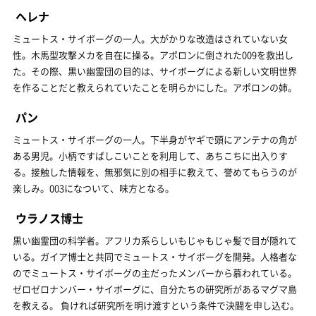
ヘレナ
ミュートス・サイボーグの一人。大がかりな改造はされていない女
性。木馬型攻撃メカを自在に操る。アポロンに倒された009を救出し
た。その際、黒い幽霊団の目的は、サイボーグによる新しい文明世界
を作ることだと教えられていたことを明らかにした。アポロンの姉。
パン
ミュートス・サイボーグの一人。下半身がヤギで頭にアンテナの角が
ある男児。小柄ですばしこいことを利用して、あちこちに出入りす
る。接触した情報を、無邪気に別の相手に教えて、誉めてもらうのが
楽しみ。003になついて、味方となる。
ウラノス博士
黒い幽霊団の科学者。アフリカ系らしいもじゃもじゃ髪で目が隠れて
いる。ガイア博士と共同でミュートス・サイボーグを開発。人格者な
のでミュートス・サイボーグの主だったメンバーから慕われている。
ゼロゼロナンバー・サイボーグに、自分たちの研究所があるマグマ島
を教える。 負ければ研究所を明け渡すという条件で決闘を申し込む。