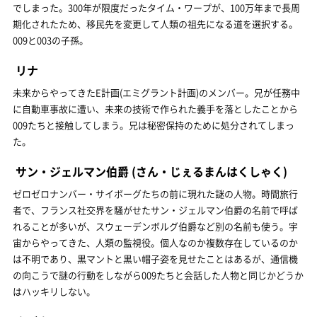
でしまった。300年が限度だったタイム・ワープが、100万年まで長周
期化されたため、移民先を変更して人類の祖先になる道を選択する。
009と003の子孫。
リナ
未来からやってきたE計画(エミグラント計画)のメンバー。兄が任務中
に自動車事故に遭い、未来の技術で作られた義手を落としたことから
009たちと接触してしまう。兄は秘密保持のために処分されてしまっ
た。
サン・ジェルマン伯爵
(さん・じぇるまんはくしゃく)
ゼロゼロナンバー・サイボーグたちの前に現れた謎の人物。時間旅行
者で、フランス社交界を騒がせたサン・ジェルマン伯爵の名前で呼ば
れることが多いが、スウェーデンボルグ伯爵など別の名前も使う。宇
宙からやってきた、人類の監視役。個人なのか複数存在しているのか
は不明であり、黒マントと黒い帽子姿を見せたことはあるが、通信機
の向こうで謎の行動をしながら009たちと会話した人物と同じかどうか
はハッキリしない。