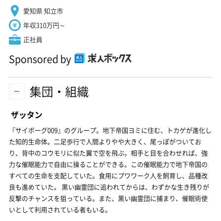
愛知県 知立市
年収310万円～
正社員
Sponsored by
集団・組織
ザッタン
『サイボーグ009』のグループ。地下帝国ヨミに住む、トカゲが進化し
た知的生命体。二足歩行で人間よりやや大きく、尾っぽがついてお
り、背中のコウモリに似た翼で空を飛ぶ。相手と目を合わせれば、強
力な催眠能力で自由に操ることができる。この催眠能力で地下帝国の
すべての生命を支配していた。食用にプワワーク人を飼育し、品種改
良も進めていた。 黒い幽霊団に追われてからは、わずかな生き残りが
反撃のチャンスを狙っている。また、黒い幽霊団に捕まり、催眠術使
いとして利用されている者もいる。