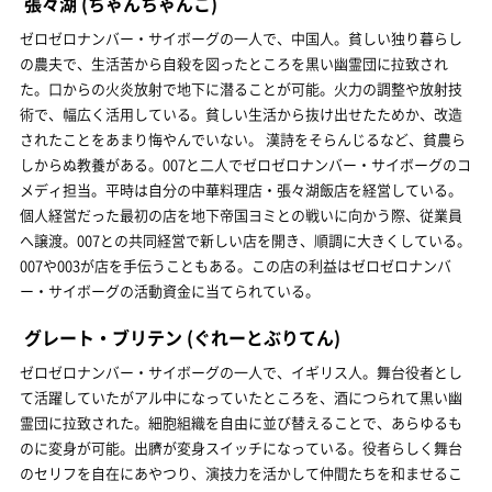
張々湖
(ちゃんちゃんこ)
ゼロゼロナンバー・サイボーグの一人で、中国人。貧しい独り暮らし
の農夫で、生活苦から自殺を図ったところを黒い幽霊団に拉致され
た。口からの火炎放射で地下に潜ることが可能。火力の調整や放射技
術で、幅広く活用している。貧しい生活から抜け出せたためか、改造
されたことをあまり悔やんでいない。 漢詩をそらんじるなど、貧農ら
しからぬ教養がある。007と二人でゼロゼロナンバー・サイボーグのコ
メディ担当。平時は自分の中華料理店・張々湖飯店を経営している。
個人経営だった最初の店を地下帝国ヨミとの戦いに向かう際、従業員
へ譲渡。007との共同経営で新しい店を開き、順調に大きくしている。
007や003が店を手伝うこともある。この店の利益はゼロゼロナンバ
ー・サイボーグの活動資金に当てられている。
グレート・ブリテン
(ぐれーとぶりてん)
ゼロゼロナンバー・サイボーグの一人で、イギリス人。舞台役者とし
て活躍していたがアル中になっていたところを、酒につられて黒い幽
霊団に拉致された。細胞組織を自由に並び替えることで、あらゆるも
のに変身が可能。出臍が変身スイッチになっている。役者らしく舞台
のセリフを自在にあやつり、演技力を活かして仲間たちを和ませるこ