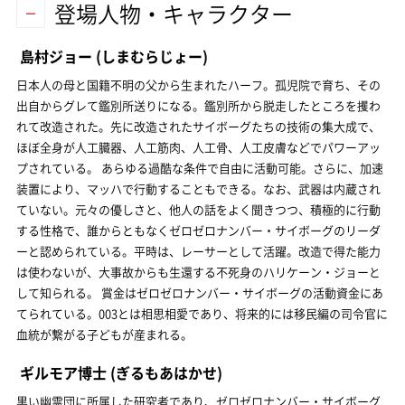
登場人物・キャラクター
島村ジョー
(しまむらじょー)
日本人の母と国籍不明の父から生まれたハーフ。孤児院で育ち、その
出自からグレて鑑別所送りになる。鑑別所から脱走したところを攫わ
れて改造された。先に改造されたサイボーグたちの技術の集大成で、
ほぼ全身が人工臓器、人工筋肉、人工骨、人工皮膚などでパワーアッ
プされている。 あらゆる過酷な条件で自由に活動可能。さらに、加速
装置により、マッハで行動することもできる。なお、武器は内蔵され
ていない。元々の優しさと、他人の話をよく聞きつつ、積極的に行動
する性格で、誰からともなくゼロゼロナンバー・サイボーグのリーダ
ーと認められている。平時は、レーサーとして活躍。改造で得た能力
は使わないが、大事故からも生還する不死身のハリケーン・ジョーと
して知られる。 賞金はゼロゼロナンバー・サイボーグの活動資金にあ
てられている。003とは相思相愛であり、将来的には移民編の司令官に
血統が繋がる子どもが産まれる。
ギルモア博士
(ぎるもあはかせ)
黒い幽霊団に所属した研究者であり、ゼロゼロナンバー・サイボーグ