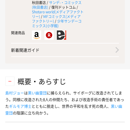
秋田書店 /
サンデ-・コミックス
(
秋田書店
)
/ 復刊ドットコム /
Shotaro world(
メディアファクト
リー
)
/
MFコミックス(
メディア
ファクトリー
)
/
少年サンデーコ
ミックス(
小学館
)
関連商品
新着関連ガイド
概要・あらすじ
島村ジョー
は
黒い幽霊団
に捕らえられ、サイボーグに改造されてしま
う。同様に改造された8人の仲間たち、および改造手術の責任者であっ
た
ギルモア博士
とともに脱走し、世界の平和を乱す死の商人、
黒い幽
霊団
の陰謀に立ち向かう。