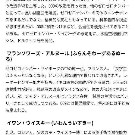
の改造手術を主導した。009の改造を行った後、他のゼロゼロナンバー
と図って、黒い幽霊団を離脱。ゼロゼロナンバーの肉体のメンテナン
スをするだけでなく、精神的な支柱ともなっている。科学者的な視点
が強すぎるため、008に鱗をつけるなど、合理性を優先させすぎること
がある。 ゼロゼロナンバー・サイボーグの移動用に、水陸空地底用マ
シン、ドルフィン号を開発。
フランソワーズ・アルヌール
(ふらんそわーずあるぬー
る)
ゼロゼロナンバー・サイボーグの中の紅一点。フランス人。「女学生
はふらっといなくなる」という乱暴な理由で攫われて改造された。レ
ーダーセンサー能力を持ち、4キロ四方の索敵ができる聴力、50kmの
遠視能力がある。視聴覚の改造がメインなので、体の大部分は生身に
近い。兄、ジャン・アルヌールはフランス在住。 普段の生活ではバレ
リーナとして成功しつつある。009とは相思相愛で、将来的には子ども
も産まれる。
イワン・ウイスキー
(いわんういすきー)
乳児。ロシア人。父のガモ・ウイスキー博士による脳手術で潜在能力