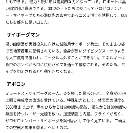
ともできる。 怪力と鋭い爪は驚異的な力となっている。ロボットは黒
い幽霊団が爆破できる。0012の手下たちに交じってゼロゼロナンバ
ー・サイボーグたちの潜伏先の家主であるコズミ博士を誘拐して、009
たちを都内に誘い出した。
サイボーグマン
黒い幽霊団が実戦投入に向けた試験用サイボーグ兵士。そのままの姿
で基地警護用に配備されている。全身が黒いダイビングスーツのよう
な人工皮膚で覆われ、ゴーグルは外すことができない。エネルギーは
背中のボンベから口に供給パイプを通って補給される。そのため、パ
イプを切断されると行動できなくなる。
アポロン
ミュートス・サイボーグの一人。炎を模した髪形の少年。全身が009を
上回る完成度の改造を受けている。特殊能力として、体表面の温度を
3000度まで上げ、手のひらからは6000度の熱波、指先からは8000度の
熱量を持つレーザー光線を放つ。加速装置も内蔵。プライドが高く、
ゼロゼロナンバー・サイボーグを試作品として低く見ている。 二頭立
ての空飛ぶ馬車を駆る。ヘレナの弟。