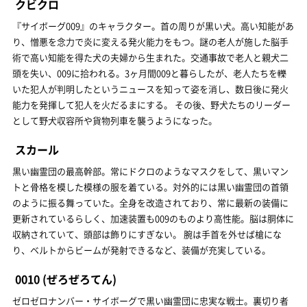
クビクロ
『サイボーグ009』のキャラクター。首の周りが黒い犬。高い知能があ
り、憎悪を念力で炎に変える発火能力をもつ。謎の老人が施した脳手
術で高い知能を得た犬の夫婦から生まれた。交通事故で老人と親犬二
頭を失い、009に拾われる。3ヶ月間009と暮らしたが、老人たちを轢
いた犯人が判明したというニュースを知って姿を消し、数日後に発火
能力を発揮して犯人を火だるまにする。 その後、野犬たちのリーダー
として野犬収容所や貨物列車を襲うようになった。
スカール
黒い幽霊団の最高幹部。常にドクロのようなマスクをして、黒いマン
トと骨格を模した模様の服を着ている。対外的には黒い幽霊団の首領
のように振る舞っていた。全身を改造されており、常に最新の装備に
更新されているらしく、加速装置も009のものより高性能。脳は胴体に
収納されていて、頭部は飾りにすぎない。 腕は手首を外せば槍にな
り、ベルトからビームが発射できるなど、装備が充実している。
0010
(ぜろぜろてん)
ゼロゼロナンバー・サイボーグで黒い幽霊団に忠実な戦士。裏切り者