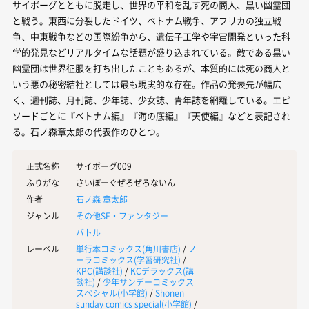
サイボーグとともに脱走し、世界の平和を乱す死の商人、黒い幽霊団
と戦う。東西に分裂したドイツ、ベトナム戦争、アフリカの独立戦
争、中東戦争などの国際紛争から、遺伝子工学や宇宙開発といった科
学的発見などリアルタイムな話題が盛り込まれている。敵である黒い
幽霊団は世界征服を打ち出したこともあるが、本質的には死の商人と
いう悪の秘密結社としては最も現実的な存在。作品の発表先が幅広
く、週刊誌、月刊誌、少年誌、少女誌、青年誌を網羅している。エピ
ソードごとに『ベトナム編』『海の底編』『天使編』などと表記され
る。石ノ森章太郎の代表作のひとつ。
正式名称
サイボーグ009
ふりがな
さいぼーぐぜろぜろないん
作者
石ノ森 章太郎
ジャンル
その他SF・ファンタジー
バトル
レーベル
単行本コミックス(
角川書店
)
/
ノ
ーラコミックス(
学習研究社
)
/
KPC(
講談社
)
/
KCデラックス(
講
談社
)
/
少年サンデーコミックス
スペシャル(
小学館
)
/
Shonen
sunday comics special(
小学館
)
/