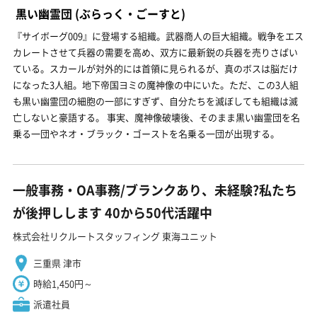
黒い幽霊団
(ぶらっく・ごーすと)
『サイボーグ009』に登場する組織。武器商人の巨大組織。戦争をエス
カレートさせて兵器の需要を高め、双方に最新鋭の兵器を売りさばい
ている。スカールが対外的には首領に見られるが、真のボスは脳だけ
になった3人組。地下帝国ヨミの魔神像の中にいた。ただ、この3人組
も黒い幽霊団の細胞の一部にすぎず、自分たちを滅ぼしても組織は滅
亡しないと豪語する。 事実、魔神像破壊後、そのまま黒い幽霊団を名
乗る一団やネオ・ブラック・ゴーストを名乗る一団が出現する。
一般事務・OA事務/ブランクあり、未経験?私たち
が後押しします 40から50代活躍中
株式会社リクルートスタッフィング 東海ユニット
三重県 津市
時給1,450円～
派遣社員