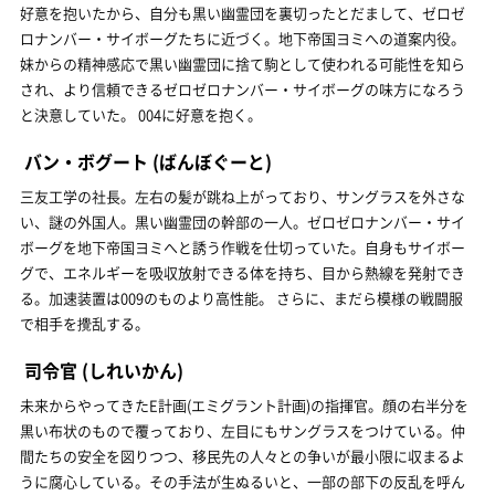
好意を抱いたから、自分も黒い幽霊団を裏切ったとだまして、ゼロゼ
ロナンバー・サイボーグたちに近づく。地下帝国ヨミへの道案内役。
妹からの精神感応で黒い幽霊団に捨て駒として使われる可能性を知ら
され、より信頼できるゼロゼロナンバー・サイボーグの味方になろう
と決意していた。 004に好意を抱く。
バン・ボグート
(ばんぼぐーと)
三友工学の社長。左右の髪が跳ね上がっており、サングラスを外さな
い、謎の外国人。黒い幽霊団の幹部の一人。ゼロゼロナンバー・サイ
ボーグを地下帝国ヨミへと誘う作戦を仕切っていた。自身もサイボー
グで、エネルギーを吸収放射できる体を持ち、目から熱線を発射でき
る。加速装置は009のものより高性能。 さらに、まだら模様の戦闘服
で相手を攪乱する。
司令官
(しれいかん)
未来からやってきたE計画(エミグラント計画)の指揮官。顔の右半分を
黒い布状のもので覆っており、左目にもサングラスをつけている。仲
間たちの安全を図りつつ、移民先の人々との争いが最小限に収まるよ
うに腐心している。その手法が生ぬるいと、一部の部下の反乱を呼ん