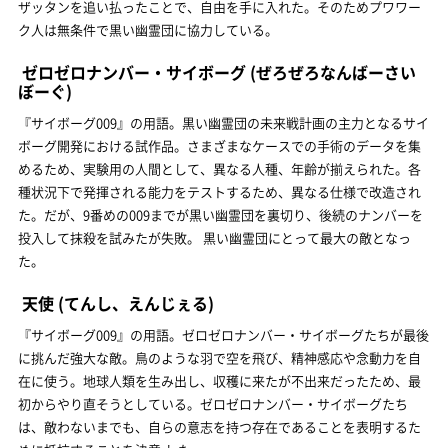
ザッタンを追い払ったことで、自由を手に入れた。そのためプワワー
ク人は無条件で黒い幽霊団に協力している。
ゼロゼロナンバー・サイボーグ
(ぜろぜろなんばーさい
ぼーぐ)
『サイボーグ009』の用語。黒い幽霊団の未来戦計画の主力となるサイ
ボーグ開発における試作品。さまざまなケースでの手術のデータを集
めるため、実験用の人間として、異なる人種、年齢が揃えられた。各
種状況下で発揮される能力をテストするため、異なる仕様で改造され
た。だが、9番めの009までが黒い幽霊団を裏切り、後続のナンバーを
投入して抹殺を試みたが失敗。 黒い幽霊団にとって最大の敵となっ
た。
天使
(てんし、えんじぇる)
『サイボーグ009』の用語。ゼロゼロナンバー・サイボーグたちが最後
に挑んだ強大な敵。鳥のような羽で空を飛び、精神感応や念動力を自
在に使う。地球人類を生み出し、収穫に来たが不出来だったため、最
初からやり直そうとしている。ゼロゼロナンバー・サイボーグたち
は、敵わないまでも、自らの意志を持つ存在であることを表明するた