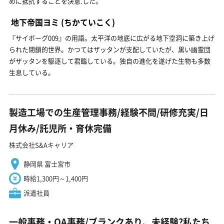
めに抵抗することを決意.した。
地下帝国ヨミ
(ちかていこく)
『サイボーグ009』の用語。太平洋の地底に広がる地下空洞に築き上げ
られた閉鎖的世界。かつてはザッタンが支配していたが、黒い幽霊団
がザッタンを駆逐して君臨している。独自の進化を遂げた生物も多数
生息している。
製造工場での生産管理事務/経験不問/研修充実/日
月休み/託児所・育休完備
株式会社S&Aキャリア
静岡県 富士宮市
時給1,300円～1,400円
派遣社員
一般事務・OA事務/ブランクあり、未経験?私たち