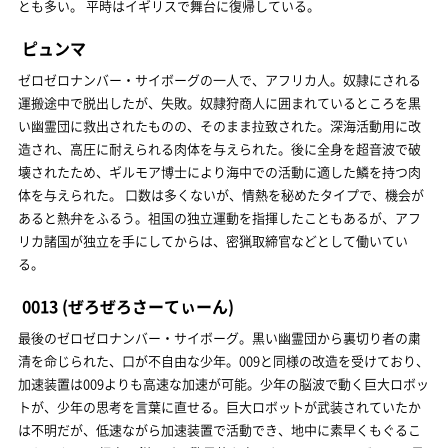
とも多い。 平時はイギリスで舞台に復帰している。
ピュンマ
ゼロゼロナンバー・サイボーグの一人で、アフリカ人。奴隷にされる
運搬途中で脱出したが、失敗。奴隷狩商人に囲まれているところを黒
い幽霊団に救出されたものの、そのまま拉致された。深海活動用に改
造され、高圧に耐えられる肉体を与えられた。後に全身を超音波で破
壊されたため、ギルモア博士により海中での活動に適した鱗を持つ肉
体を与えられた。 口数は多くないが、情熱を秘めたタイプで、機会が
あると熱弁をふるう。祖国の独立運動を指揮したこともあるが、アフ
リカ諸国が独立を手にしてからは、密猟取締官などとして働いてい
る。
0013
(ぜろぜろさーてぃーん)
最後のゼロゼロナンバー・サイボーグ。黒い幽霊団から裏切り者の粛
清を命じられた、口が不自由な少年。009と同様の改造を受けており、
加速装置は009よりも高速な加速が可能。少年の脳波で動く巨大ロボッ
トが、少年の思考を言葉に直せる。巨大ロボットが武装されていたか
は不明だが、低速ながら加速装置で活動でき、地中に素早くもぐるこ