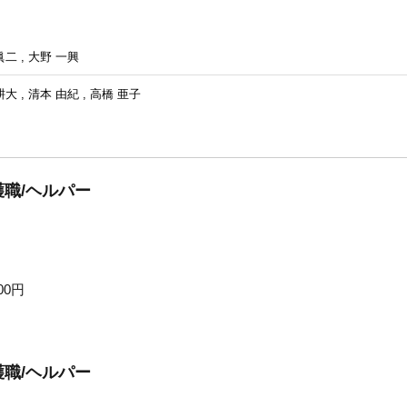
眞二
,
大野 一興
耕大
,
清本 由紀
,
高橋 亜子
職/ヘルパー
00円
職/ヘルパー