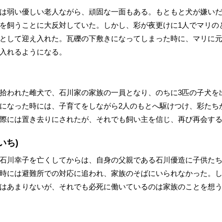
は弱い優しい老人ながら、頑固な一面もある。もともと犬が嫌い
を飼うことに大反対していた。しかし、彩が夜更けに1人でマリの
として迎え入れた。瓦礫の下敷きになってしまった時に、マリに
入れるようになる。
拾われた雌犬で、石川家の家族の一員となり、のちに3匹の子犬を
になった時には、子育てをしながら2人のもとへ駆けつけ、彩たち
際には置き去りにされたが、それでも飼い主を信じ、再び再会す
いち)
石川幸子を亡くしてからは、自身の父親である石川優造に子供た
時には避難所での対応に追われ、家族のそばにいられなかった。
はあまりないが、それでも必死に働いているのは家族のことを想