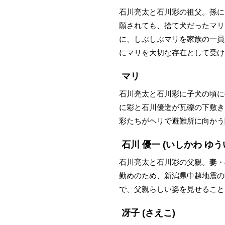
石川亮太と石川彩の祖父。孫に
願されても、捨て犬だったマリ
に、しぶしぶマリを家族の一員
にマリを大切な存在として受け
マリ
石川亮太と石川彩に子犬の頃に
に彩と石川優造が瓦礫の下敷き
彩たちがヘリで避難所に向かう
石川 優一
(いしかわ ゆう
石川亮太と石川彩の父親。妻・
勤めのため、新潟県中越地震の
で、父親らしい姿を見せること
冴子
(さえこ)