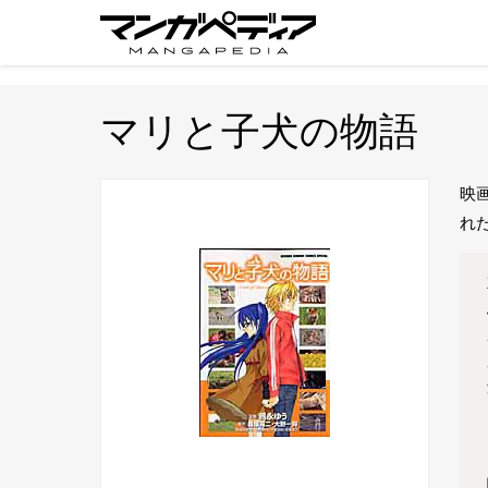
マリと子犬の物語
映
れ