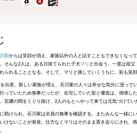
じ
川彩
からは笑顔が消え、家族以外の人と話すこともできなくなっ
。そんな2人は、ある日捨てられた子犬
マリ
と出会う。一度は祖父
れられることとなる。そして、マリと接していくうちに、彩も笑
子犬を出産。新しい家族が増え、石川家の人々は幸せな気分に浸ってい
行っていたため無事だったが、在宅していた彩と優造は、倒壊し
、瓦礫の間をくぐり抜け、2人のもとへやって来ては元気づけてい
に助けられ、石川家は全員の無事を確認する。またみんな一緒に
いけないことが発覚。仕方なくマリはそのまま置き去りにされ、
。