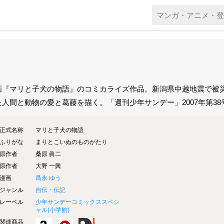
画『マリと子犬の物語』のコミカライズ作品。新潟県中越地震で被
た人間と動物の愛と葛藤を描く。「週刊少年サンデー」2007年第38
正式名称
マリと子犬の物語
ふりがな
まりとこいぬのものがたり
原作者
桑原 眞二
原作者
大野 一興
漫画
爲永 ゆう
ジャンル
自伝・伝記
レーベル
少年サンデーコミックススペシ
ャル(
小学館
)
関連商品