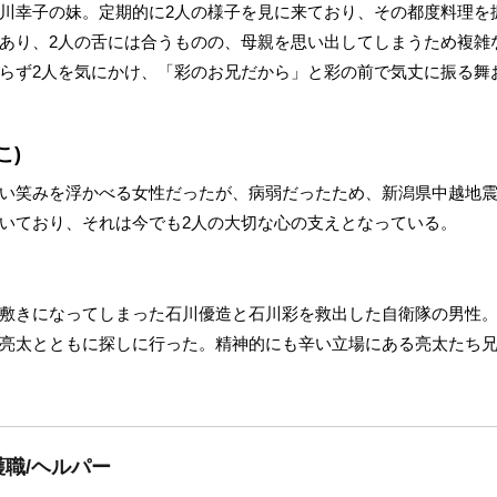
川幸子の妹。定期的に2人の様子を見に来ており、その都度料理を
あり、2人の舌には合うものの、母親を思い出してしまうため複雑
らず2人を気にかけ、「彩のお兄だから」と彩の前で気丈に振る舞
こ)
い笑みを浮かべる女性だったが、病弱だったため、新潟県中越地
いており、それは今でも2人の大切な心の支えとなっている。
敷きになってしまった石川優造と石川彩を救出した自衛隊の男性。
亮太とともに探しに行った。精神的にも辛い立場にある亮太たち
職/ヘルパー