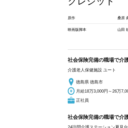
クレジット
原作
桑原 
映画版脚本
山田 
社会保険完備の職場で介護
介護老人保健施設 ユート
徳島県 徳島市
月給18万3,000円～26万7,0
正社員
社会保険完備の職場で介護
24訪問介護ステーション夏見台