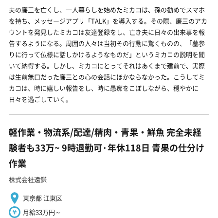
夫の廉三を亡くし、一人暮らしを始めたミカコは、孫の勧めでスマホ
を持ち、メッセージアプリ「TALK」を導入する。その際、廉三のアカ
ウントを発見したミカコは友達登録をし、亡き夫に日々の出来事を報
告するようになる。周囲の人々は当初その行動に驚くものの、「墓参
りに行って仏様に話しかけるようなものだ」というミカコの説明を聞
いて納得する。しかし、ミカコにとってそれはあくまで建前で、実際
は生前無口だった廉三との心の会話にほかならなかった。こうしてミ
カコは、時に嬉しい報告をし、時に愚痴をこぼしながら、穏やかに
日々を過ごしていく。
軽作業・物流系/配達/精肉・青果・鮮魚 完全未経
験者も33万~ 9時退勤可·年休118日 青果の仕分け
作業
株式会社遠鎌
東京都 江東区
月給33万円～