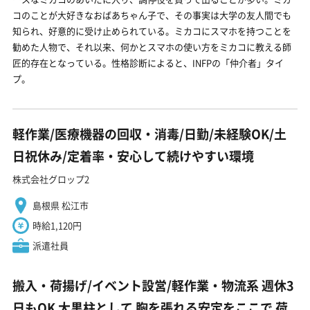
コのことが大好きなおばあちゃん子で、その事実は大学の友人間でも
知られ、好意的に受け止められている。ミカコにスマホを持つことを
勧めた人物で、それ以来、何かとスマホの使い方をミカコに教える師
匠的存在となっている。性格診断によると、INFPの「仲介者」タイ
プ。
軽作業/医療機器の回収・消毒/日勤/未経験OK/土
日祝休み/定着率・安心して続けやすい環境
株式会社グロップ2
島根県 松江市
時給1,120円
派遣社員
搬入・荷揚げ/イベント設営/軽作業・物流系 週休3
日もOK 大黒柱として 胸を張れる安定をここで 荷