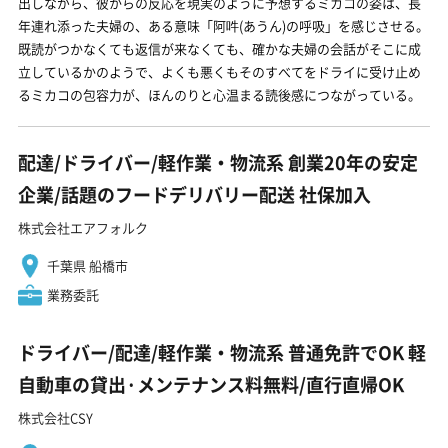
出しながら、彼からの反応を現実のように予想するミカコの姿は、長
年連れ添った夫婦の、ある意味「阿吽(あうん)の呼吸」を感じさせる。
既読がつかなくても返信が来なくても、確かな夫婦の会話がそこに成
立しているかのようで、よくも悪くもそのすべてをドライに受け止め
るミカコの包容力が、ほんのりと心温まる読後感につながっている。
配達/ドライバー/軽作業・物流系 創業20年の安定
企業/話題のフードデリバリー配送 社保加入
株式会社エアフォルク
千葉県 船橋市
業務委託
ドライバー/配達/軽作業・物流系 普通免許でOK 軽
自動車の貸出·メンテナンス料無料/直行直帰OK
株式会社CSY