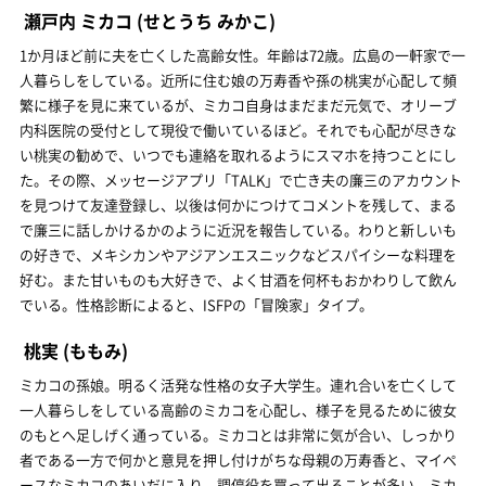
瀬戸内 ミカコ
(せとうち みかこ)
1か月ほど前に夫を亡くした高齢女性。年齢は72歳。広島の一軒家で一
人暮らしをしている。近所に住む娘の万寿香や孫の桃実が心配して頻
繁に様子を見に来ているが、ミカコ自身はまだまだ元気で、オリーブ
内科医院の受付として現役で働いているほど。それでも心配が尽きな
い桃実の勧めで、いつでも連絡を取れるようにスマホを持つことにし
た。その際、メッセージアプリ「TALK」で亡き夫の廉三のアカウント
を見つけて友達登録し、以後は何かにつけてコメントを残して、まる
で廉三に話しかけるかのように近況を報告している。わりと新しいも
の好きで、メキシカンやアジアンエスニックなどスパイシーな料理を
好む。また甘いものも大好きで、よく甘酒を何杯もおかわりして飲ん
でいる。性格診断によると、ISFPの「冒険家」タイプ。
桃実
(ももみ)
ミカコの孫娘。明るく活発な性格の女子大学生。連れ合いを亡くして
一人暮らしをしている高齢のミカコを心配し、様子を見るために彼女
のもとへ足しげく通っている。ミカコとは非常に気が合い、しっかり
者である一方で何かと意見を押し付けがちな母親の万寿香と、マイペ
ースなミカコのあいだに入り、調停役を買って出ることが多い。ミカ