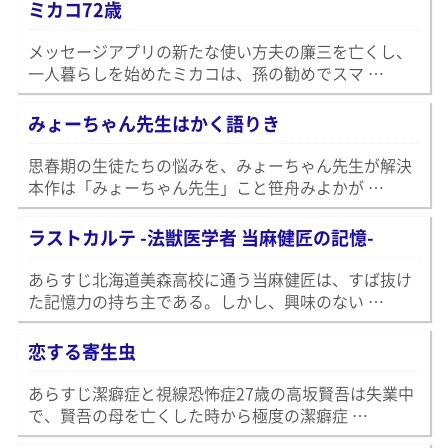
ミカコ72歳
メッセージアプリの新たな使い方夫の廉三を亡くし、
一人暮らしを始めたミカコは、孫の勧めでスマ …
みょーちゃん先生はかく語りき
思春期の生徒たちの悩みを、みょーちゃん先生が解決
本作は「みょーちゃん先生」こと笹舟みよかが …
ラストカルテ -法獣医学者 当麻健匠の記憶-
あらすじ北海道美森高校に通う当麻健匠は、すば抜け
た記憶力の持ち主である。しかし、興味のない …
恋する寄生虫
あらすじ潔癖症と視線恐怖症27歳の高坂賢吾は失業中
で、賢吾の母を亡くした時から極度の潔癖症 …