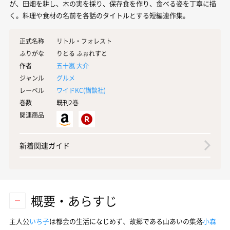
が、田畑を耕し、木の実を採り、保存食を作り、食べる姿を丁寧に描
く。料理や食材の名前を各話のタイトルとする短編連作集。
正式名称
リトル・フォレスト
ふりがな
りとる ふぉれすと
作者
五十嵐 大介
ジャンル
グルメ
レーベル
ワイドKC(
講談社
)
巻数
既刊2巻
関連商品
新着関連ガイド
概要・あらすじ
主人公
いち子
は都会の生活になじめず、故郷である山あいの集落
小森