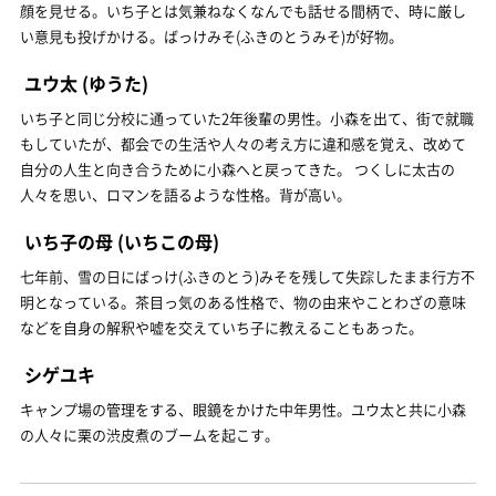
顔を見せる。いち子とは気兼ねなくなんでも話せる間柄で、時に厳し
い意見も投げかける。ばっけみそ(ふきのとうみそ)が好物。
ユウ太
(ゆうた)
いち子と同じ分校に通っていた2年後輩の男性。小森を出て、街で就職
もしていたが、都会での生活や人々の考え方に違和感を覚え、改めて
自分の人生と向き合うために小森へと戻ってきた。 つくしに太古の
人々を思い、ロマンを語るような性格。背が高い。
いち子の母
(いちこの母)
七年前、雪の日にばっけ(ふきのとう)みそを残して失踪したまま行方不
明となっている。茶目っ気のある性格で、物の由来やことわざの意味
などを自身の解釈や嘘を交えていち子に教えることもあった。
シゲユキ
キャンプ場の管理をする、眼鏡をかけた中年男性。ユウ太と共に小森
の人々に栗の渋皮煮のブームを起こす。