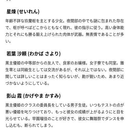
星煉
(せいれん)
年齢不詳な玖蘭枢を主とする少女。夜間部の中でも謎に包まれた存在
で、枢が呼べばどこからともなく現れ、彼の指示に従う。高い身体能
力とそれにも勝る鍛え上げられた肉体が武器。無表情であることが多
い。
若葉 沙頼
(わかば さより)
黒主優姫の中等部からの友人で、良家のお嬢様。女子寮でも同室。錐
生零とは同級生としては交流があるが、それ以上ではない。夜間部に
関しては詳しいことはまったく知らないが、勘が鋭いため、あまり近
づかないようにしている。
影山 霞
(かげやま かすみ)
黒主優姫のクラスの委員長をしている男子生徒。いつもテストの点が
悪い優姫を叱りつけており、もっと彼女の成績が上がるようにと目を
光らせている。早園瑠佳のことが好きで、彼女に舞踏祭でダンスを申
し込むも、断られてしまう。