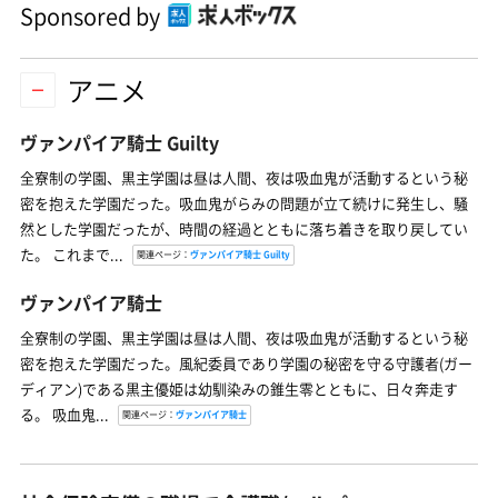
Sponsored by
アニメ
ヴァンパイア騎士 Guilty
全寮制の学園、黒主学園は昼は人間、夜は吸血鬼が活動するという秘
密を抱えた学園だった。吸血鬼がらみの問題が立て続けに発生し、騒
然とした学園だったが、時間の経過とともに落ち着きを取り戻してい
た。 これまで...
関連ページ：
ヴァンパイア騎士 Guilty
ヴァンパイア騎士
全寮制の学園、黒主学園は昼は人間、夜は吸血鬼が活動するという秘
密を抱えた学園だった。風紀委員であり学園の秘密を守る守護者(ガー
ディアン)である黒主優姫は幼馴染みの錐生零とともに、日々奔走す
る。 吸血鬼...
関連ページ：
ヴァンパイア騎士