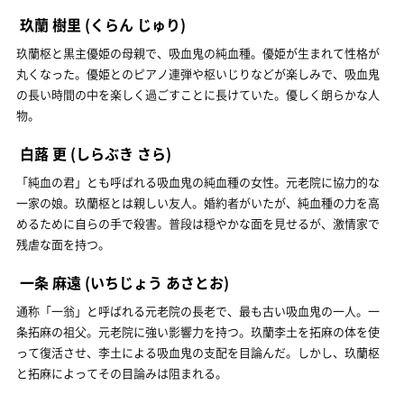
玖蘭 樹里
(くらん じゅり)
玖蘭枢と黒主優姫の母親で、吸血鬼の純血種。優姫が生まれて性格が
丸くなった。優姫とのピアノ連弾や枢いじりなどが楽しみで、吸血鬼
の長い時間の中を楽しく過ごすことに長けていた。優しく朗らかな人
物。
白蕗 更
(しらぶき さら)
「純血の君」とも呼ばれる吸血鬼の純血種の女性。元老院に協力的な
一家の娘。玖蘭枢とは親しい友人。婚約者がいたが、純血種の力を高
めるために自らの手で殺害。普段は穏やかな面を見せるが、激情家で
残虐な面を持つ。
一条 麻遠
(いちじょう あさとお)
通称「一翁」と呼ばれる元老院の長老で、最も古い吸血鬼の一人。一
条拓麻の祖父。元老院に強い影響力を持つ。玖蘭李土を拓麻の体を使
って復活させ、李土による吸血鬼の支配を目論んだ。しかし、玖蘭枢
と拓麻によってその目論みは阻まれる。