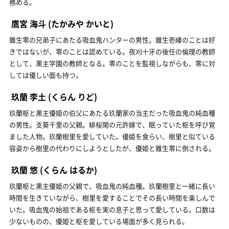
務める。
鷹宮 海斗
(たかみや かいと)
錐生零の兄弟子にあたる吸血鬼ハンターの男性。錐生壱縷のことは好
きではないが、零のことは認めている。夜刈十牙の後任の倫理の教師
として、黒主学園の教師となる。零のことを監視しながらも、零に対
しては優しい面も持つ。
玖蘭 李土
(くらん りど)
玖蘭枢と黒主優姫の伯父にあたる玖蘭家の当主だった吸血鬼の純血種
の男性。支葵千里の父親。緋桜閑の元許嫁で、眠っていた枢を呼び覚
ました人物。玖蘭樹里を愛していた。優姫を食らい、樹里と似ている
容姿から樹里の代わりにしようとしたが、優姫と錐生零に倒される。
玖蘭 悠
(くらん はるか)
玖蘭枢と黒主優姫の父親で、吸血鬼の純血種。玖蘭樹里と一緒に長い
時間を生きていながら、樹里を愛することでその長い時間を楽しんで
いた。吸血鬼の始祖である枢を実の息子と思って愛している。口数は
少ないものの、優姫と枢を愛している場面が多く見られる。