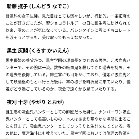
新藤 撫子
(しんどう なでこ)
普通科の女子生徒。見た目はとても弱々しいが、行動的。一条拓麻の
ことが好きだったが、聖ショコラトルデーの日に錐生零に助けられて
以来、零のことが気になっている。バレンタインに零にチョコレート
を渡そうとするも、受け取ってもらえなかった。
黒主 灰閻
(くろす かいえん)
黒主優姫の養父かつ、黒主学園の理事長をつとめる男性。元吸血鬼ハ
ンターで、その腕は一流。数多の吸血鬼を殺してきた過去を持ち、そ
の過去を後悔している。錐生零にも目をかけており、優姫が吸血鬼と
して玖蘭枢のもとへ行った後は、零の様子を時折見に来ていたり、優
姫がどう過ごしているのか、夜会で遠くから見ていたりする。
夜刈 十牙
(やがり とおが)
錐生零の吸血鬼ハンターとしての師匠だった男性。ナンバーワン吸血
鬼ハンターとして名高いものの、本人はあまり華やかな場所に出るこ
とを好まず、吸血鬼ハンターとしてひっそりと生計をたてている。零
の他に、鷹宮海斗にも教えていた。黒主学園においては倫理の教師を