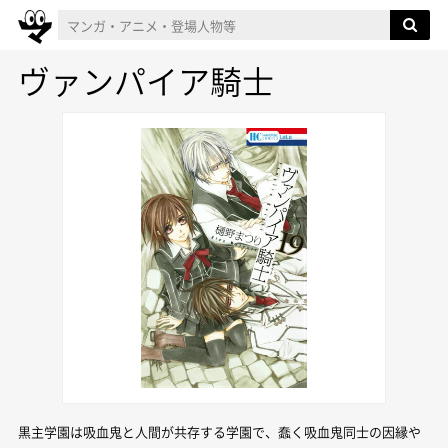
ヴァンパイア騎士
黒主学園は吸血鬼と人間が共存する学園で、蠢く吸血鬼同士の因縁や