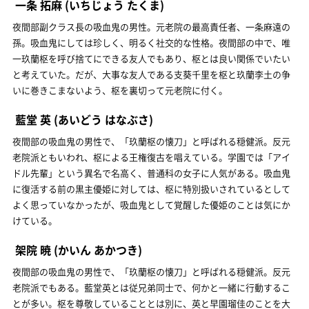
一条 拓麻
(いちじょう たくま)
夜間部副クラス長の吸血鬼の男性。元老院の最高責任者、一条麻遠の
孫。吸血鬼にしては珍しく、明るく社交的な性格。夜間部の中で、唯
一玖蘭枢を呼び捨てにできる友人でもあり、枢とは良い関係でいたい
と考えていた。だが、大事な友人である支葵千里を枢と玖蘭李土の争
いに巻きこまないよう、枢を裏切って元老院に付く。
藍堂 英
(あいどう はなぶさ)
夜間部の吸血鬼の男性で、「玖蘭枢の懐刀」と呼ばれる穏健派。反元
老院派ともいわれ、枢による王権復古を唱えている。学園では「アイ
ドル先輩」という異名で名高く、普通科の女子に人気がある。吸血鬼
に復活する前の黒主優姫に対しては、枢に特別扱いされているとして
よく思っていなかったが、吸血鬼として覚醒した優姫のことは気にか
けている。
架院 暁
(かいん あかつき)
夜間部の吸血鬼の男性で、「玖蘭枢の懐刀」と呼ばれる穏健派。反元
老院派でもある。藍堂英とは従兄弟同士で、何かと一緒に行動するこ
とが多い。枢を尊敬していることとは別に、英と早園瑠佳のことを大