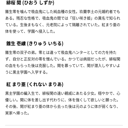
緋桜 閑
(ひおう しずか)
錐生零を噛んで吸血鬼にした純血種の女性。玖蘭李土の元婚約者でも
ある。残忍な性格で、吸血鬼の間では「狂い咲き姫」の異名で知られ
ている。生後まもなく、元老院によって隔離されていた。紅まり亜の
体を使って、学園へ侵入した。
錐生 壱縷
(きりゅう いちる)
錐生零の双子の弟。零とは違って吸血鬼ハンターとしての力を持た
ず、自分と正反対の零を憎んでいる。かつては病弱だったが、緋桜閑
の血をもらった後は克服した。閑を慕っていて、閑が潜入しやすいよ
うに黒主学園へ入学する。
紅 まり亜
(くれない まりあ)
黒主学園の編入生で、緋桜閑の遠い親戚にあたる少女。穏やかで、心
優しい。閑に体を差し出す代わりに、体を強くして欲しいと願った。
その後、閑が紅まり亜の体から去った後は元のように体が弱くなり、
実家へ帰った。