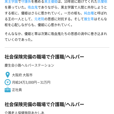
黒主学園
で
守護係
を務める
黒主優姫
は、10年前に助けてくれた
玖蘭枢
を慕っていた。
吸血鬼
でありながら、黒主学園で人間と共存しようと
する枢に、優姫はさらに惹かれていく。一方の枢も、
純血種
と呼ばれ
る王の一人として、
元老院
の思惑に対抗する。そして
錐生零
はそんな
枢を心配しながらも、優姫に心惹かれていく。
そんななか、優姫と零は次第に吸血鬼たちの思惑の渦中に巻き込まれ
ていくのであった。
社会保険完備の職場で介護職/ヘルパー
慶生会小路ヘルパーステーション
大阪府 大阪市
月給24万3,000円～31万円
正社員
社会保険完備の職場で介護職/ヘルパー
介護老人保健施設あかしあ