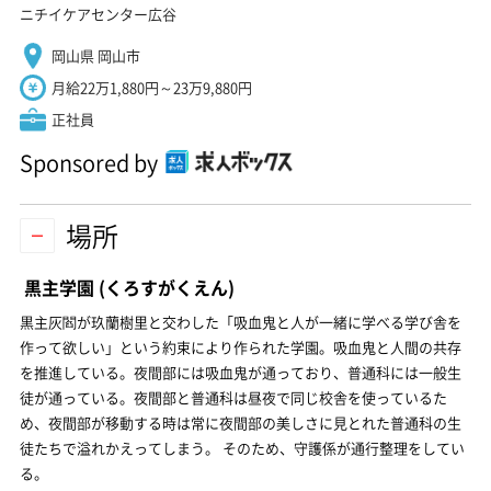
ニチイケアセンター広谷
岡山県 岡山市
月給22万1,880円～23万9,880円
正社員
Sponsored by
場所
黒主学園
(くろすがくえん)
黒主灰閻が玖蘭樹里と交わした「吸血鬼と人が一緒に学べる学び舎を
作って欲しい」という約束により作られた学園。吸血鬼と人間の共存
を推進している。夜間部には吸血鬼が通っており、普通科には一般生
徒が通っている。夜間部と普通科は昼夜で同じ校舎を使っているた
め、夜間部が移動する時は常に夜間部の美しさに見とれた普通科の生
徒たちで溢れかえってしまう。 そのため、守護係が通行整理をしてい
る。