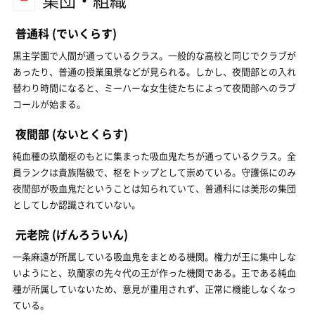
集団・組織
普通科
(でいくらす)
黒主学園で人間が通っているクラス。一般的な高校と同じでクラブが
あったり、普通の授業風景などが見られる。しかし、夜間部との入れ
替わり時間になると、ミーハーな女生徒たちによって夜間部へのラブ
コールが始まる。
夜間部
(ないとくらす)
純血種の玖蘭枢のもとに集まった吸血鬼たちが通っているクラス。全
員ランクは貴族階級で、枢をトップとして崇めている。守護係にのみ
夜間部が吸血鬼だということは知られていて、普通科には美形の集団
としてしか認識されていない。
元老院
(げんろういん)
一条麻遠が所属している吸血鬼をまとめる機関。権力が王に集中しな
いようにと、玖蘭家の先々代の王が作った機関である。王である純血
種が所属していないため、意見が重用されず、正常に機能しなくなっ
ている。