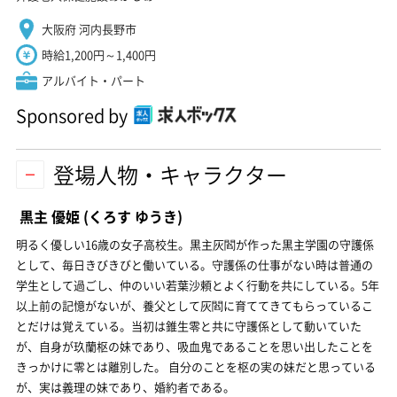
大阪府 河内長野市
時給1,200円～1,400円
アルバイト・パート
Sponsored by
登場人物・キャラクター
黒主 優姫
(くろす ゆうき)
明るく優しい16歳の女子高校生。黒主灰閻が作った黒主学園の守護係
として、毎日きびきびと働いている。守護係の仕事がない時は普通の
学生として過ごし、仲のいい若葉沙頼とよく行動を共にしている。5年
以上前の記憶がないが、養父として灰閻に育ててきてもらっているこ
とだけは覚えている。当初は錐生零と共に守護係として動いていた
が、自身が玖蘭枢の妹であり、吸血鬼であることを思い出したことを
きっかけに零とは離別した。 自分のことを枢の実の妹だと思っている
が、実は義理の妹であり、婚約者である。