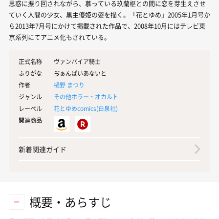
思惑に振り回されながら、慕っている玖蘭枢との間に恋を芽生えさせ
ていく人間の少女、黒主優姫の姿を描く。「花とゆめ」2005年1月号か
ら2013年7月号にかけて掲載された作品で、2008年10月にはテレビ東
京系列にてアニメ化もされている。
正式名称
ヴァンパイア騎士
ふりがな
ゔぁんぱいあないと
作者
樋野 まつり
ジャンル
その他ホラー・オカルト
レーベル
花とゆめcomics(
白泉社
)
関連商品
新着関連ガイド
概要・あらすじ