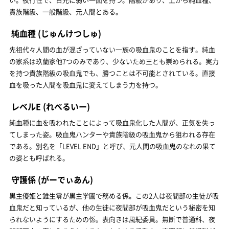
貴族階級、一般階級、元人間とある。
純血種
(じゅんけつしゅ)
先祖代々人間の血が混ざっていない一族の吸血鬼のことを指す。純血
の家系は玖蘭家他7つのみであり、少ないため王とも崇められる。実力
を持つ貴族階級の吸血鬼でも、勝つことは不可能とされている。直接
血を吸った人間を吸血鬼に変えてしまう力を持つ。
レベルE
(れべるいー)
純血種に血を吸われたことによって吸血鬼化した人間が、正気を失っ
てしまった姿。吸血鬼ハンターや貴族階級の吸血鬼から狙われる存在
である。別名を「LEVEL END」と呼び、元人間の吸血鬼のなれの果て
の姿とも呼ばれる。
守護係
(がーでぃあん)
黒主優姫と錐生零が黒主学園で務める係。この2人は夜間部の生徒が吸
血鬼だと知っているが、他の生徒に夜間部が吸血鬼だという秘密を知
られないようにするための係。表向きは風紀委員。無断で普通科、夜