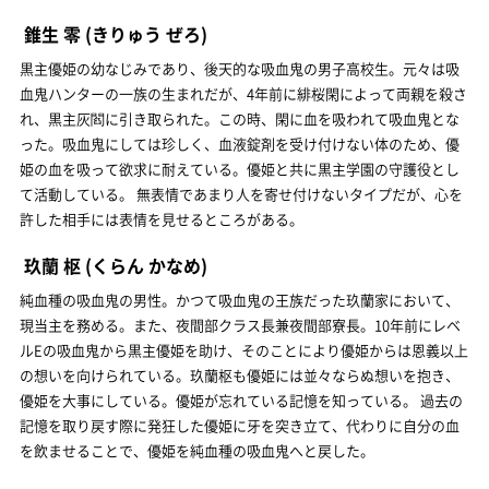
錐生 零
(きりゅう ぜろ)
黒主優姫の幼なじみであり、後天的な吸血鬼の男子高校生。元々は吸
血鬼ハンターの一族の生まれだが、4年前に緋桜閑によって両親を殺さ
れ、黒主灰閻に引き取られた。この時、閑に血を吸われて吸血鬼とな
った。吸血鬼にしては珍しく、血液錠剤を受け付けない体のため、優
姫の血を吸って欲求に耐えている。優姫と共に黒主学園の守護役とし
て活動している。 無表情であまり人を寄せ付けないタイプだが、心を
許した相手には表情を見せるところがある。
玖蘭 枢
(くらん かなめ)
純血種の吸血鬼の男性。かつて吸血鬼の王族だった玖蘭家において、
現当主を務める。また、夜間部クラス長兼夜間部寮長。10年前にレベ
ルEの吸血鬼から黒主優姫を助け、そのことにより優姫からは恩義以上
の想いを向けられている。玖蘭枢も優姫には並々ならぬ想いを抱き、
優姫を大事にしている。優姫が忘れている記憶を知っている。 過去の
記憶を取り戻す際に発狂した優姫に牙を突き立て、代わりに自分の血
を飲ませることで、優姫を純血種の吸血鬼へと戻した。