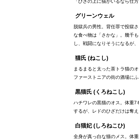
「ひざの上に猫がいるなら仕方
グリーンウェル
脱獄兵の男性。背任罪で投獄さ
な食べ物は「さかな」。幾千も
し、戦闘になりそうになるが、
猫氏
(ねこし)
まるまると太った茶トラ猫のオ
ファーストニアの街の酒場にふ
黒猫氏
(くろねこし)
ハチワレの黒猫のオス。体重7
するが、レドのひざだけは奪え
白猫妃
(しろねこひ)
全身が真っ白な猫のメス。体重