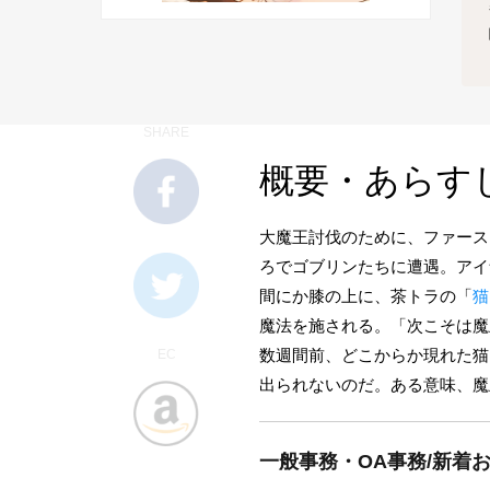
SHARE
概要・あらす
大魔王討伐のために、ファース
ろでゴブリンたちに遭遇。アイ
間にか膝の上に、茶トラの「
猫
魔法を施される。「次こそは魔
数週間前、どこからか現れた猫
EC
出られないのだ。ある意味、魔
一般事務・OA事務/新着