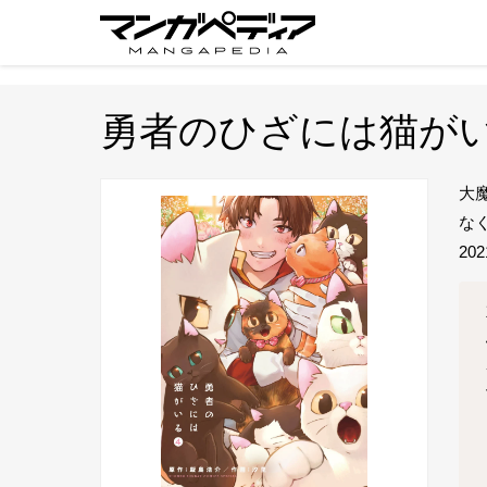
勇者のひざには猫が
大
な
20