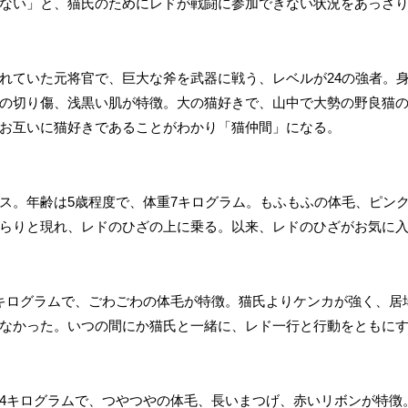
ない」と、猫氏のためにレドが戦闘に参加できない状況をあっさ
れていた元将官で、巨大な斧を武器に戦う、レベルが24の強者。身
の切り傷、浅黒い肌が特徴。大の猫好きで、山中で大勢の野良猫
お互いに猫好きであることがわかり「猫仲間」になる。
ス。年齢は5歳程度で、体重7キログラム。もふもふの体毛、ピン
らりと現れ、レドのひざの上に乗る。以来、レドのひざがお気に
キログラムで、ごわごわの体毛が特徴。猫氏よりケンカが強く、居
なかった。いつの間にか猫氏と一緒に、レド一行と行動をともに
4キログラムで、つやつやの体毛、長いまつげ、赤いリボンが特徴