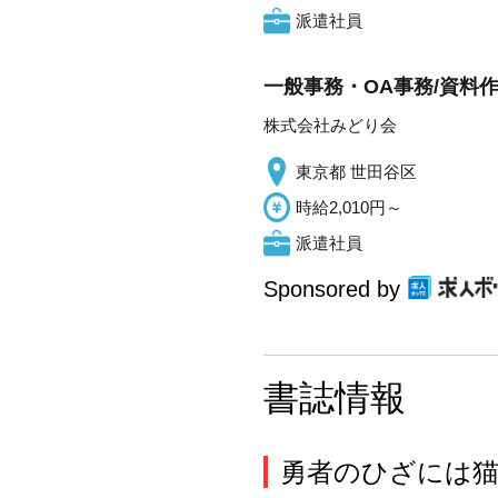
派遣社員
一般事務・OA事務/資料
株式会社みどり会
東京都 世田谷区
時給2,010円～
派遣社員
Sponsored by
書誌情報
勇者のひざには猫