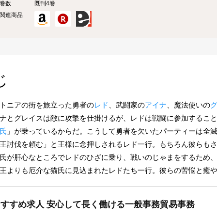
巻数
既刊4巻
関連商品
じ
トニアの街を旅立った勇者の
レド
、武闘家の
アイナ
、魔法使いの
ナとグレイスは敵に攻撃を仕掛けるが、レドは戦闘に参加するこ
氏
」が乗っているからだ。こうして勇者を欠いたパーティーは全
王討伐を頼む」と王様に念押しされるレド一行。もちろん彼らも
氏が肝心なところでレドのひざに乗り、戦いのじゃまをするため
王よりも厄介な猫氏に見込まれたレドたち一行。彼らの苦悩と癒
おすすめ求人 安心して長く働ける一般事務貿易事務