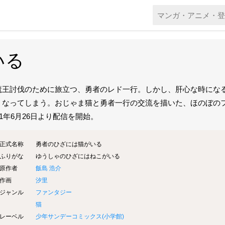
いる
魔王討伐のために旅立つ、勇者のレド一行。しかし、肝心な時にな
くなってしまう。おじゃま猫と勇者一行の交流を描いた、ほのぼの
21年6月26日より配信を開始。
正式名称
勇者のひざには猫がいる
ふりがな
ゆうしゃのひざにはねこがいる
原作者
飯島 浩介
作画
汐里
ジャンル
ファンタジー
猫
レーベル
少年サンデーコミックス(
小学館
)