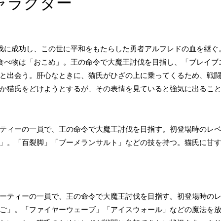
ャラクター
征伐に成功し、この世に平和をもたらした勇者アルフレドの血を継ぐ
な食べ物は「おこめ」。王の命令で大魔王討伐を目指し、「ブレイブ
と出会う。肝心なときに、猫氏がひざの上に乗ってくるため、戦
か猫氏をどけようとするが、その表情を見ていると強気に出るこ
ティーの一員で、王の命令で大魔王討伐を目指す。初登場時のレベル
」。「百裂脚」「ブーメランサルト」などの技を持つ。猫氏に甘
ーティーの一員で、王の命令で大魔王討伐を目指す。初登場時のレベ
ご」。「ファイヤーウェーブ」「アイスウォール」などの魔法を