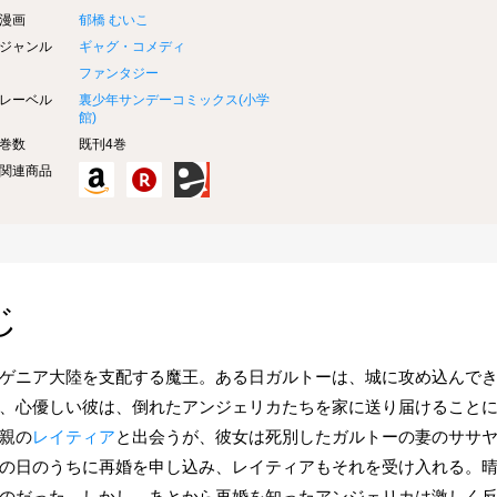
漫画
郁橋 むいこ
ジャンル
ギャグ・コメディ
ファンタジー
レーベル
裏少年サンデーコミックス(
小学
館
)
巻数
既刊4巻
関連商品
じ
ゲニア大陸を支配する魔王。ある日ガルトーは、城に攻め込んで
、心優しい彼は、倒れたアンジェリカたちを家に送り届けること
親の
レイティア
と出会うが、彼女は死別したガルトーの妻のササ
の日のうちに再婚を申し込み、レイティアもそれを受け入れる。
のだった。しかし、あとから再婚を知ったアンジェリカは激しく