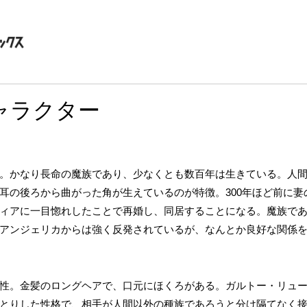
ャラクター
。かなり長命の魔族であり、少なくとも数百年は生きている。人
耳の後ろから曲がった角が生えているのが特徴。300年ほど前に妻
ィアに一目惚れしたことで再婚し、同居することになる。魔族で
アンジェリカからは強く反発されているが、なんとか良好な関係
性。金髪のロングヘアで、口元にほくろがある。ガルトー・リュ
とりした性格で、相手が人間以外の種族であろうと分け隔てなく