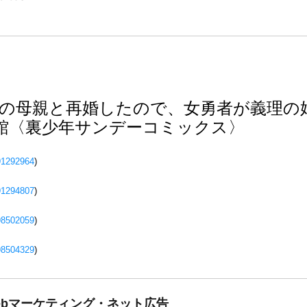
の母親と再婚したので、女勇者が義理の
 小学館〈裏少年サンデーコミックス〉
91292964
)
91294807
)
98502059
)
98504329
)
ebマーケティング・ネット広告