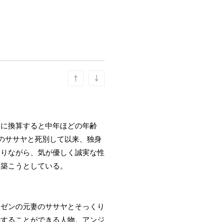
間に換算すると中年ほどの年齢
のササヤと死別して以来、独身
ありながら、気が優しく誠実な性
を築こうとしている。
ーゼンの元妻のササヤとそっくり
接することができる人物。アンジ