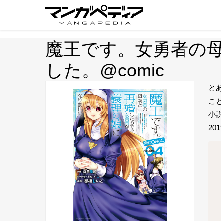
魔王です。女勇者の
した。@comic
と
こ
小
20