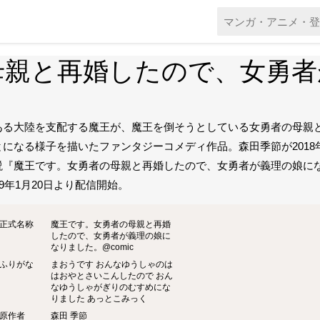
母親と再婚したので、女勇者
ある大陸を支配する魔王が、魔王を倒そうとしている女勇者の母親
とになる様子を描いたファンタジーコメディ作品。森田季節が2018
説『魔王です。女勇者の母親と再婚したので、女勇者が義理の娘に
19年1月20日より配信開始。
正式名称
魔王です。女勇者の母親と再婚
したので、女勇者が義理の娘に
なりました。@comic
ふりがな
まおうです おんなゆうしゃのは
はおやとさいこんしたので おん
なゆうしゃがぎりのむすめにな
りました あっとこみっく
原作者
森田 季節