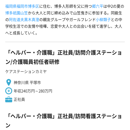
福岡県福岡市博多区
に住む、博多人形師を父に持つ
郷六平
は中2の夏の
博多祇園山笠
から大人と同じ締め込みで山笠曳きに参加する。同級生
の
阿佐道夫
黒木真澄
の親友グループやガールフレンド
小柳類子
との中
学校生活での友情や喧嘩、恋愛や大人との出会いを経て進学し、大人
へと成長していく。
「ヘルパー・介護職」正社員/訪問介護ステーショ
ン/介護職員初任者研修
ケアステーションカミヤ
神奈川県 平塚市
年収240万円～280万円
正社員
「ヘルパー・介護職」正社員/訪問看護ステーショ
ン