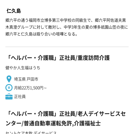
仁久島
郷六平の通う福岡市立博多第三中学校の同級生で、郷六平阿佐道夫黒
木真澄グループに対して敵対し、中学3年生の夏の博多祇園山笠の夜に
郷六平と仁久島は殴り合いの喧嘩となる。
「ヘルパー・介護職」正社員/重度訪問介護
健やか人生福はうち
埼玉県 戸田市
月給22万1,500円～
正社員
「ヘルパー・介護職」正社員/老人デイサービスセ
ンター/普通自動車運転免許,介護福祉士
セントケア本牧 デイサービス