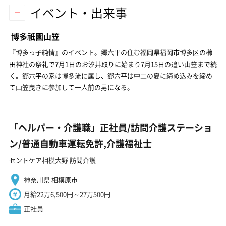
イベント・出来事
博多祇園山笠
『博多っ子純情』のイベント。郷六平の住む福岡県福岡市博多区の櫛
田神社の祭礼で7月1日のお汐井取りに始まり7月15日の追い山笠まで続
く。郷六平の家は博多流に属し、郷六平は中二の夏に締め込みを締め
て山笠曳きに参加して一人前の男になる。
「ヘルパー・介護職」正社員/訪問介護ステーショ
ン/普通自動車運転免許,介護福祉士
セントケア相模大野 訪問介護
神奈川県 相模原市
月給22万6,500円～27万500円
正社員