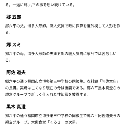
る。一途に郷 六平の事を思い続けている。
郷 五郎
郷六平の父。博多人形師。職人気質で時に採算を度外視して人形を作
る。
郷 スミ
郷六平の母。博多人形師の夫郷五郎の職人気質に家計では苦労しい
る。
阿佐 道夫
郷六平の通う福岡市立博多第三中学校の同級生。衣料卸「阿佐本店」
の長男。実母は亡くなり現在の母は後妻である。郷六平黒木真澄らの
親友グループで新しく仕入れた性知識を披露する。
黒木 真澄
郷六平の通う福岡市立博多第三中学校の同級生で郷六平阿佐道夫らの
親友グループ。大衆食堂「くろき」の次男。