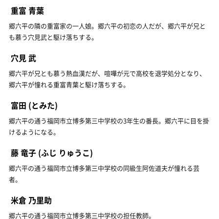
重富 青葉
郷六平の隣の重富家の一人娘。郷六平の初恋の人だが、郷六平が兄と
も慕う穴見武と駆け落ちする。
穴見 武
郷六平が兄とも慕う熱血漢だが、喧嘩が元で高校を退学処分となり、
郷六平が憧れる重富青葉と駆け落ちする。
富田
(とみた)
郷六平の通う福岡市立博多第三中学校の3年生の番長。郷六平に目を掛
けるようになる。
藤 竜子
(ふじ りゅうこ)
郷六平の通う福岡市立博多第三中学校の同級生阿佐道夫が憧れる芸
者。
米倉 乃里助
郷六平の通う福岡市立博多第三中学校の担任教師。