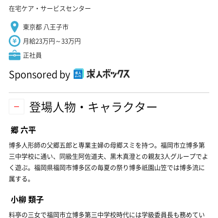
在宅ケア・サービスセンター
東京都 八王子市
月給23万円～33万円
正社員
Sponsored by
登場人物・キャラクター
郷 六平
博多人形師の父郷五郎と専業主婦の母郷スミを持つ。福岡市立博多第
三中学校に通い、同級生阿佐道夫、黒木真澄との親友3人グループでよ
く遊ぶ。福岡県福岡市博多区の毎夏の祭り博多祇園山笠では博多流に
属する。
小柳 類子
料亭の三女で福岡市立博多第三中学校時代には学級委員長も務めてい