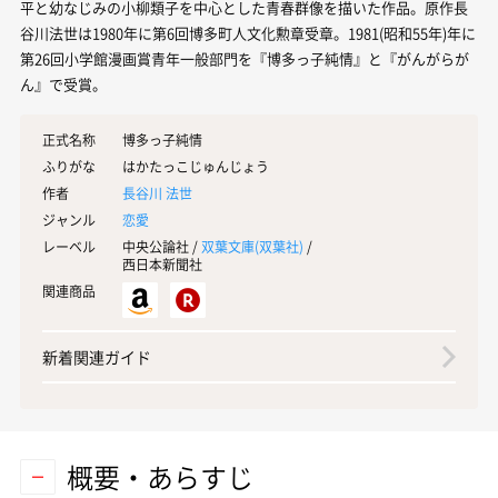
平と幼なじみの小柳類子を中心とした青春群像を描いた作品。原作長
谷川法世は1980年に第6回博多町人文化勲章受章。1981(昭和55年)年に
第26回小学館漫画賞青年一般部門を『博多っ子純情』と『がんがらが
ん』で受賞。
正式名称
博多っ子純情
ふりがな
はかたっこじゅんじょう
作者
長谷川 法世
ジャンル
恋愛
レーベル
中央公論社 /
双葉文庫(
双葉社
)
/
西日本新聞社
関連商品
新着関連ガイド
概要・あらすじ