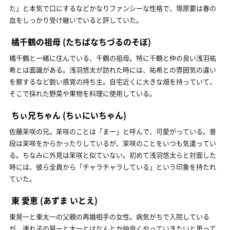
た」と本気で口にするなどかなりファンシーな性格で、塚原要は春の
血をしっかり受け継いでいると評していた。
橘千鶴の祖母
(たちばなちづるのそぼ)
橘千鶴と一緒に住んでいる、千鶴の祖母。特に千鶴と仲の良い浅羽祐
希とは面識がある。浅羽悠太が訪れた時には、祐希との雰囲気の違い
を察するなど鋭い感覚の持ち主。自宅近くに大きな畑を持っていて、
そこで採れた野菜や果物を料理に使用している。
ちぃ兄ちゃん
(ちぃにいちゃん)
佐藤茉咲の兄。茉咲のことは「まー」と呼んで、可愛がっている。普
段は茉咲をからかったりしているが、茉咲のことをいつも気遣ってい
る。ちなみに外見は茉咲と似ていない。初めて浅羽悠太らと対面した
時には、彼ら全員から「チャラチャラしている」という印象を持たれ
ていた。
東 愛恵
(あずま いとえ)
東晃一と東太一の父親の再婚相手の女性。病気がちで入院している
が、連れ子の晃一と太一とはなんとか仲良くやっていきたいと思って