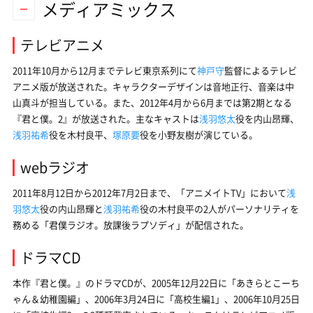
メディアミックス
テレビアニメ
2011年10月から12月までテレビ東京系列にて
神戸守
監督によるテレビ
アニメ版が放送された。キャラクターデザインは音地正行、音楽は中
山真斗が担当している。また、2012年4月から6月までは第2期となる
『君と僕。2』が放送された。主なキャストは
浅羽悠太
役を内山昂輝、
浅羽祐希
役を木村良平、
塚原要
役を小野友樹が演じている。
webラジオ
2011年8月12日から2012年7月2日まで、「アニメイトTV」において
浅
羽悠太
役の内山昂輝と
浅羽祐希
役の木村良平の2人がパーソナリティを
務める「君僕ラジオ。放課後ラプソディ」が配信された。
ドラマCD
本作『君と僕。』のドラマCDが、2005年12月22日に「あきらとこーち
ゃん＆幼稚園編」、2006年3月24日に「高校生編1」、2006年10月25日