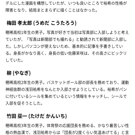
デルにした漫画を構想していたが、いつも良いところで裕希の性格が
障害となり、結局まとまらずに描くことはなかった。
梅田 孝太郎
(うめだ こうたろう)
穂稀高校1年生の男子。写真が好きで当初は写真部に入部しようと考え
ていたが、「写真は新聞部でも撮れる」と勧誘されて新聞部に入部し
た。しかしパソコンが使えないため、基本的に記事を手書きしてい
る。身長がかなり高く、身長の低い佐藤茉咲は、その高さにビックリ
していた。
柳
(やなぎ)
穂稀高校2年生の男子。バスケットボール部の部長を務めており、運動
神経抜群の浅羽祐希をなんとか入部させようとしている。裕希がパン
に付いているシールを集めているという情報をキャッチし、シールで
入部を促そうとした。
竹田 栞一
(たけだ かんいち)
穂稀高校3年生の男子。体育祭の応援団長を務める、かなり暑苦しい性
格の熱血漢で、浅羽祐希からは「団長が2度くらい気温あげてる」と言