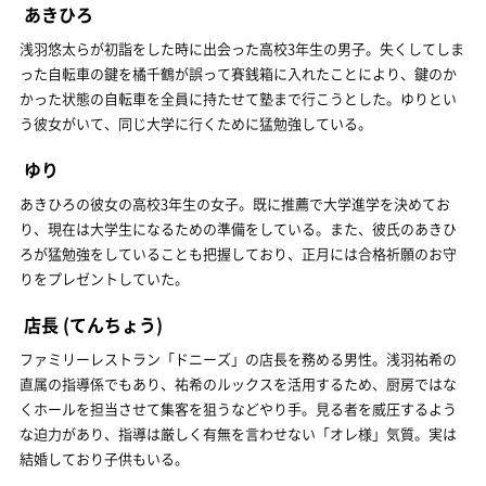
あきひろ
浅羽悠太らが初詣をした時に出会った高校3年生の男子。失くしてしま
った自転車の鍵を橘千鶴が誤って賽銭箱に入れたことにより、鍵のか
かった状態の自転車を全員に持たせて塾まで行こうとした。ゆりとい
う彼女がいて、同じ大学に行くために猛勉強している。
ゆり
あきひろの彼女の高校3年生の女子。既に推薦で大学進学を決めてお
り、現在は大学生になるための準備をしている。また、彼氏のあきひ
ろが猛勉強をしていることも把握しており、正月には合格祈願のお守
りをプレゼントしていた。
店長
(てんちょう)
ファミリーレストラン「ドニーズ」の店長を務める男性。浅羽祐希の
直属の指導係でもあり、祐希のルックスを活用するため、厨房ではな
くホールを担当させて集客を狙うなどやり手。見る者を威圧するよう
な迫力があり、指導は厳しく有無を言わせない「オレ様」気質。実は
結婚しており子供もいる。