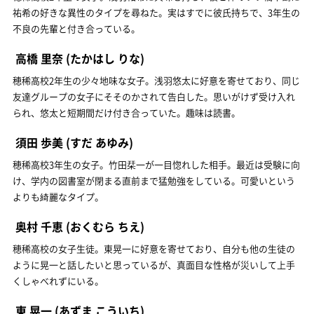
祐希の好きな異性のタイプを尋ねた。実はすでに彼氏持ちで、3年生の
不良の先輩と付き合っている。
高橋 里奈
(たかはし りな)
穂稀高校2年生の少々地味な女子。浅羽悠太に好意を寄せており、同じ
友達グループの女子にそそのかされて告白した。思いがけず受け入れ
られ、悠太と短期間だけ付き合っていた。趣味は読書。
須田 歩美
(すだ あゆみ)
穂稀高校3年生の女子。竹田栞一が一目惚れした相手。最近は受験に向
け、学内の図書室が閉まる直前まで猛勉強をしている。可愛いという
よりも綺麗なタイプ。
奥村 千恵
(おくむら ちえ)
穂稀高校の女子生徒。東晃一に好意を寄せており、自分も他の生徒の
ように晃一と話したいと思っているが、真面目な性格が災いして上手
くしゃべれずにいる。
東 晃一
(あずま こういち)