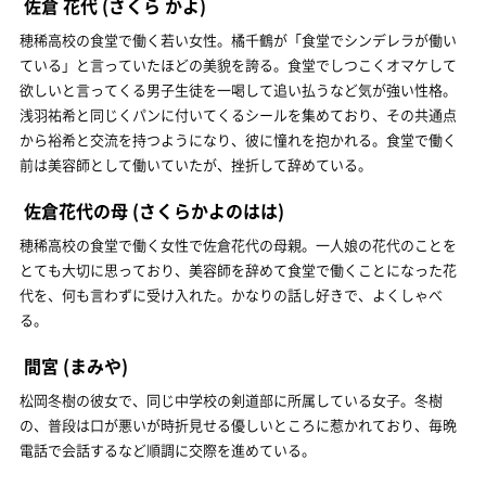
佐倉 花代
(さくら かよ)
穂稀高校の食堂で働く若い女性。橘千鶴が「食堂でシンデレラが働い
ている」と言っていたほどの美貌を誇る。食堂でしつこくオマケして
欲しいと言ってくる男子生徒を一喝して追い払うなど気が強い性格。
浅羽祐希と同じくパンに付いてくるシールを集めており、その共通点
から裕希と交流を持つようになり、彼に憧れを抱かれる。食堂で働く
前は美容師として働いていたが、挫折して辞めている。
佐倉花代の母
(さくらかよのはは)
穂稀高校の食堂で働く女性で佐倉花代の母親。一人娘の花代のことを
とても大切に思っており、美容師を辞めて食堂で働くことになった花
代を、何も言わずに受け入れた。かなりの話し好きで、よくしゃべ
る。
間宮
(まみや)
松岡冬樹の彼女で、同じ中学校の剣道部に所属している女子。冬樹
の、普段は口が悪いが時折見せる優しいところに惹かれており、毎晩
電話で会話するなど順調に交際を進めている。