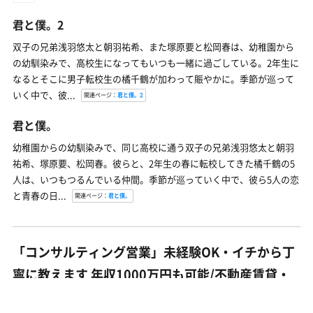
君と僕。2
双子の兄弟浅羽悠太と朝羽祐希、また塚原要と松岡春は、幼稚園から
の幼馴染みで、高校生になってもいつも一緒に過ごしている。2年生に
なるとそこに男子転校生の橘千鶴が加わって賑やかに。季節が巡って
いく中で、彼...
関連ページ：
君と僕。2
君と僕。
幼稚園からの幼馴染みで、同じ高校に通う双子の兄弟浅羽悠太と朝羽
祐希、塚原要、松岡春。彼らと、2年生の春に転校してきた橘千鶴の5
人は、いつもつるんでいる仲間。季節が巡っていく中で、彼ら5人の恋
と青春の日...
関連ページ：
君と僕。
「コンサルティング営業」未経験OK・イチから丁
寧に教えます 年収1000万円も可能/不動産賃貸・
仲介・管理