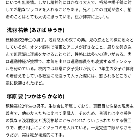
にいつも無表情。しかし精神的にはかなり大人で、裕希や橘千鶴に対
して冷酷なツッコミを入れることもある。兄としての自覚が強く、裕
希のことはとても大切に思っている。絵が非常に上手い。
浅羽 祐希
(あさば ゆうき)
穂稀高校2年生の男子。浅羽悠太の双子の弟。兄の悠太と同様に淡々と
しているが、オタク趣味で漫画とアニメが好きなこと、周りを巻き込
んで無意識に迷惑をかけることなど、性格には多少の違いがある。実
は運動神経が抜群で、本気を出せば運動部員をも凌駕するポテンシャ
ルを秘めている。校内では非常に女子受けが良く、3年生の女子が体育
の着替えをしている教室に間違って入った際には、怒られるどころか
逆に歓迎されたほど。
塚原 要
(つかはら かなめ)
穂稀高校2年生の男子。生徒会に所属しており、真面目な性格の現実主
義者で、他の友人たちに比べて常識人。そのため、普通とは少々感性
の異なる浅羽悠太と浅羽祐希にからかわれたりいじられたりする役回
りで、彼ら相手によくツッコミを入れている。一見完璧で隙がなさそ
うだが、実は絵が壊滅的に下手。