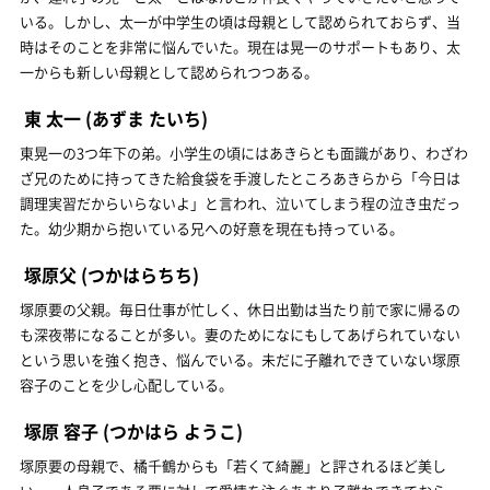
いる。しかし、太一が中学生の頃は母親として認められておらず、当
時はそのことを非常に悩んでいた。現在は晃一のサポートもあり、太
一からも新しい母親として認められつつある。
東 太一
(あずま たいち)
東晃一の3つ年下の弟。小学生の頃にはあきらとも面識があり、わざわ
ざ兄のために持ってきた給食袋を手渡したところあきらから「今日は
調理実習だからいらないよ」と言われ、泣いてしまう程の泣き虫だっ
た。幼少期から抱いている兄への好意を現在も持っている。
塚原父
(つかはらちち)
塚原要の父親。毎日仕事が忙しく、休日出勤は当たり前で家に帰るの
も深夜帯になることが多い。妻のためになにもしてあげられていない
という思いを強く抱き、悩んでいる。未だに子離れできていない塚原
容子のことを少し心配している。
塚原 容子
(つかはら ようこ)
塚原要の母親で、橘千鶴からも「若くて綺麗」と評されるほど美し