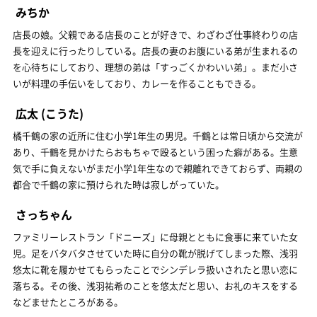
みちか
店長の娘。父親である店長のことが好きで、わざわざ仕事終わりの店
長を迎えに行ったりしている。店長の妻のお腹にいる弟が生まれるの
を心待ちにしており、理想の弟は「すっごくかわいい弟」。まだ小さ
いが料理の手伝いをしており、カレーを作ることもできる。
広太
(こうた)
橘千鶴の家の近所に住む小学1年生の男児。千鶴とは常日頃から交流が
あり、千鶴を見かけたらおもちゃで殴るという困った癖がある。生意
気で手に負えないがまだ小学1年生なので親離れできておらず、両親の
都合で千鶴の家に預けられた時は寂しがっていた。
さっちゃん
ファミリーレストラン「ドニーズ」に母親とともに食事に来ていた女
児。足をバタバタさせていた時に自分の靴が脱げてしまった際、浅羽
悠太に靴を履かせてもらったことでシンデレラ扱いされたと思い恋に
落ちる。その後、浅羽祐希のことを悠太だと思い、お礼のキスをする
などませたところがある。