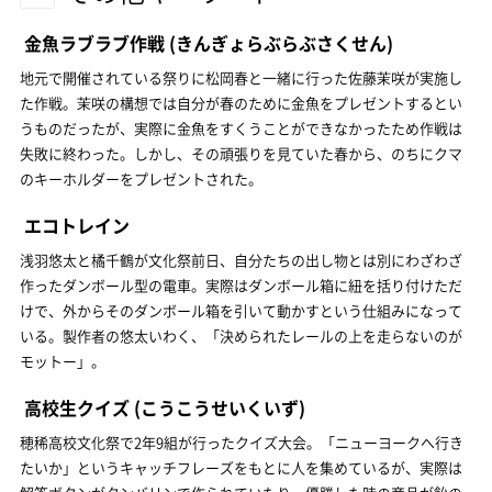
金魚ラブラブ作戦
(きんぎょらぶらぶさくせん)
地元で開催されている祭りに松岡春と一緒に行った佐藤茉咲が実施し
た作戦。茉咲の構想では自分が春のために金魚をプレゼントするとい
うものだったが、実際に金魚をすくうことができなかったため作戦は
失敗に終わった。しかし、その頑張りを見ていた春から、のちにクマ
のキーホルダーをプレゼントされた。
エコトレイン
浅羽悠太と橘千鶴が文化祭前日、自分たちの出し物とは別にわざわざ
作ったダンボール型の電車。実際はダンボール箱に紐を括り付けただ
けで、外からそのダンボール箱を引いて動かすという仕組みになって
いる。製作者の悠太いわく、「決められたレールの上を走らないのが
モットー」。
高校生クイズ
(こうこうせいくいず)
穂稀高校文化祭で2年9組が行ったクイズ大会。「ニューヨークへ行き
たいか」というキャッチフレーズをもとに人を集めているが、実際は