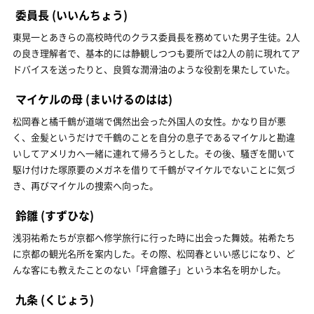
委員長
(いいんちょう)
東晃一とあきらの高校時代のクラス委員長を務めていた男子生徒。2人
の良き理解者で、基本的には静観しつつも要所では2人の前に現れてア
ドバイスを送ったりと、良質な潤滑油のような役割を果たしていた。
マイケルの母
(まいけるのはは)
松岡春と橘千鶴が道端で偶然出会った外国人の女性。かなり目が悪
く、金髪というだけで千鶴のことを自分の息子であるマイケルと勘違
いしてアメリカへ一緒に連れて帰ろうとした。その後、騒ぎを聞いて
駆け付けた塚原要のメガネを借りて千鶴がマイケルでないことに気づ
き、再びマイケルの捜索へ向った。
鈴雛
(すずひな)
浅羽祐希たちが京都へ修学旅行に行った時に出会った舞妓。祐希たち
に京都の観光名所を案内した。その際、松岡春といい感じになり、ど
んな客にも教えたことのない「坪倉雛子」という本名を明かした。
九条
(くじょう)