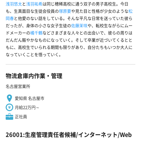
浅羽悠太
と
浅羽祐希
は同じ穂稀高校に通う双子の男子高校生。今日
も、生真面目な生徒会役員の
塚原要
や見た目と性格が少女のような
松
岡春
と他愛のない話をしている。そんな平凡な日常を送っていた彼ら
だったが、身体の小さな女子生徒の
佐藤茉咲
や、転校生ながらにムー
ドメーカーの
橘千鶴
などさまざまな人々との出会いで、彼らの周りは
だんだん賑やかなものになっていく。そして卒業が近づいてくるとと
もに、高校生でいられる期間も限りがあり、自分たちもいつか大人に
なっていくことを悟っていく。
物流倉庫内作業・管理
名古屋営業所
愛知県 名古屋市
月給22万円～
正社員
26001:生産管理責任者候補/インターネット/Web