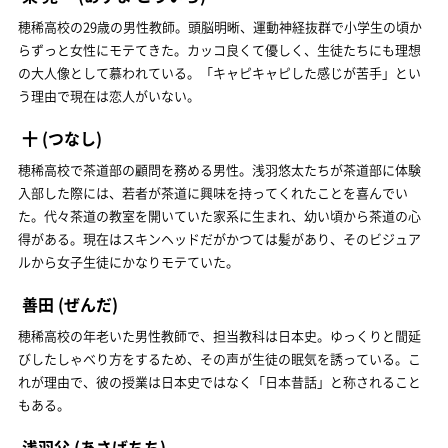
穂稀高校の29歳の男性教師。頭脳明晰、運動神経抜群で小学生の頃か
らずっと女性にモテてきた。カッコ良くて優しく、生徒たちにも理想
の大人像として慕われている。「キャピキャピした感じが苦手」とい
う理由で現在は恋人がいない。
十
(つなし)
穂稀高校で茶道部の顧問を務める男性。浅羽悠太たちが茶道部に体験
入部した際には、若者が茶道に興味を持ってくれたことを喜んでい
た。代々茶道の教室を開いていた家系に生まれ、幼い頃から茶道の心
得がある。現在はスキンヘッドだがかつては髪があり、そのビジュア
ルから女子生徒にかなりモテていた。
善田
(ぜんだ)
穂稀高校の年老いた男性教師で、担当教科は日本史。ゆっくりと間延
びしたしゃべり方をするため、その声が生徒の眠気を誘っている。こ
れが理由で、彼の授業は日本史ではなく「日本昔話」と称されること
もある。
浅羽父
(あさばちち)