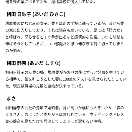
冊を笹の葉に吊るすため、穂稀高校に侵入していた。
相田 日紗子
(あいだ ひさこ)
塚原要の幼なじみの女子。要とは別の学校に通っているが、昔から要
の家に出入りしており、それは現在も続いている。要には「怪力女」
と呼ばれ、怒らせるとすぐ手が出るなど感情的な性格。いつも前髪を
伸ばそうとしているが、つい邪魔だと思い伸びきる前に切ってしまう
のが悩み。
相田 静奈
(あいだ しずな)
相田日紗子の25歳の姉。塚原要がかおりの後にずっと好意を寄せてい
る相手で、気を引こうとした要に100点のテストを見せられたりしてい
た。現在は職場の先輩と結婚が決まっている。
まさ
相田静奈の会社の先輩で婚約者。背が高いが横にも大きいため「森の
くまさん」のようだと周りからは言われている。ウェディングドレス
姿の静奈を見ただけで号泣してしまうほど涙もろい性格。