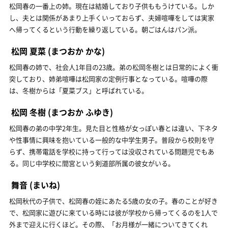
松岡春の一番上の姉。現在は結婚しており子供ももうけている。しか
し、夫とは関係があまり上手くいっておらず、夫婦喧嘩をしては実家
へ帰ってくるという行動を繰り返している。朝ごはんはパン派。
松岡 夏菜
(まつおか かな)
松岡春の姉で、社会人1年目の23歳。弟の松岡冬樹とは日常的によく衝
突しており、姉弟喧嘩は松岡家の定例行事となっている。喧嘩の際
は、冬樹からは「夏菜ブス」と呼ばれている。
松岡 冬樹
(まつおか ふゆき)
松岡春の弟の中学2年生。見た目と性格が女っぽい春とは違い、下ネタ
や性事情に興味を抱いている一般的な中学生男子。普段から校則を守
らず、携帯電話を学校に持って行っては没収されている問題児でもあ
る。同じ中学校に間宮という剣道部所属の彼女がいる。
舞音
(まいね)
松岡秋代の子供で、松岡春の姪にあたる5歳の女の子。春のことが好き
で、松岡家に遊びに来ている時には彼が学校から帰ってくるのを1人で
外まで迎えに行くほど。その際、「お月様が一緒についてきてくれ