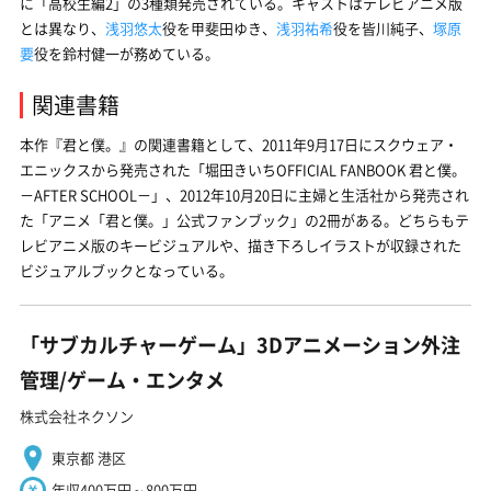
に「高校生編2」の3種類発売されている。キャストはテレビアニメ版
とは異なり、
浅羽悠太
役を甲斐田ゆき、
浅羽祐希
役を皆川純子、
塚原
要
役を鈴村健一が務めている。
関連書籍
本作『君と僕。』の関連書籍として、2011年9月17日にスクウェア・
エニックスから発売された「堀田きいちOFFICIAL FANBOOK 君と僕。
－AFTER SCHOOL－」、2012年10月20日に主婦と生活社から発売され
た「アニメ「君と僕。」公式ファンブック」の2冊がある。どちらもテ
レビアニメ版のキービジュアルや、描き下ろしイラストが収録された
ビジュアルブックとなっている。
「サブカルチャーゲーム」3Dアニメーション外注
管理/ゲーム・エンタメ
株式会社ネクソン
東京都 港区
年収400万円～800万円