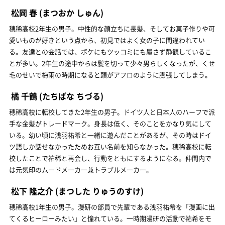
松岡 春
(まつおか しゅん)
穂稀高校2年生の男子。中性的な顔立ちに長髪、そしてお菓子作りや可
愛いものが好きという点から、初見ではよく女の子に間違われてい
る。友達との会話では、ボケにもツッコミにも属さず静観しているこ
とが多い。2年生の途中からは髪を切って少々男らしくなったが、くせ
毛のせいで梅雨の時期になると頭がアフロのように膨張してしまう。
橘 千鶴
(たちばな ちづる)
穂稀高校に転校してきた2年生の男子。ドイツ人と日本人のハーフで派
手な金髪がトレードマーク。身長は低く、そのことをかなり気にして
いる。幼い頃に浅羽祐希と一緒に遊んだことがあるが、その時はドイ
ツ語しか話せなかったためお互い名前を知らなかった。穂稀高校に転
校したことで祐稀と再会し、行動をともにするようになる。仲間内で
は元気印のムードメーカー兼トラブルメーカー。
松下 隆之介
(まつした りゅうのすけ)
穂稀高校1年生の男子。漫研の部員で先輩である浅羽祐希を「漫画に出
てくるヒーローみたい」と憧れている。一時期漫研の活動で祐希をモ