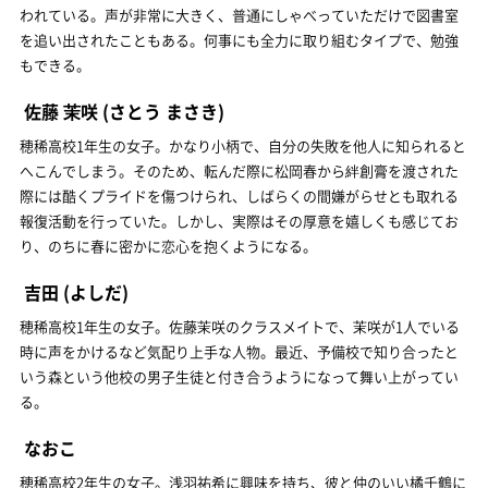
われている。声が非常に大きく、普通にしゃべっていただけで図書室
を追い出されたこともある。何事にも全力に取り組むタイプで、勉強
もできる。
佐藤 茉咲
(さとう まさき)
穂稀高校1年生の女子。かなり小柄で、自分の失敗を他人に知られると
へこんでしまう。そのため、転んだ際に松岡春から絆創膏を渡された
際には酷くプライドを傷つけられ、しばらくの間嫌がらせとも取れる
報復活動を行っていた。しかし、実際はその厚意を嬉しくも感じてお
り、のちに春に密かに恋心を抱くようになる。
吉田
(よしだ)
穂稀高校1年生の女子。佐藤茉咲のクラスメイトで、茉咲が1人でいる
時に声をかけるなど気配り上手な人物。最近、予備校で知り合ったと
いう森という他校の男子生徒と付き合うようになって舞い上がってい
る。
なおこ
穂稀高校2年生の女子。浅羽祐希に興味を持ち、彼と仲のいい橘千鶴に