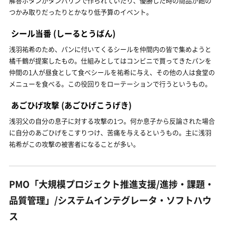
解答ボタンがタンバリンで作られていたり、優勝した時の商品が飴の
つかみ取りだったりとかなり低予算のイベント。
シール当番
(しーるとうばん)
浅羽祐希のため、パンに付いてくるシールを仲間内の皆で集めようと
橘千鶴が提案したもの。仕組みとしてはコンビニで買ってきたパンを
仲間の1人が昼食として食べシールを祐希に与え、その他の人は食堂の
メニューを食べる。この役回りをローテーションで行うというもの。
あごひげ攻撃
(あごひげこうげき)
浅羽父の自分の息子に対する攻撃の1つ。何か息子から反論された場合
に自分のあごひげをこすりつけ、苦痛を与えるというもの。主に浅羽
祐希がこの攻撃の被害者になることが多い。
PMO「大規模プロジェクト推進支援/進捗・課題・
品質管理」/システムインテグレータ・ソフトハウ
ス