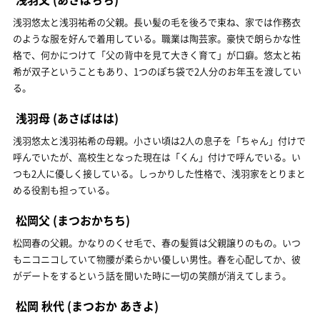
浅羽悠太と浅羽祐希の父親。長い髪の毛を後ろで束ね、家では作務衣
のような服を好んで着用している。職業は陶芸家。豪快で朗らかな性
格で、何かにつけて「父の背中を見て大きく育て」が口癖。悠太と祐
希が双子ということもあり、1つのぽち袋で2人分のお年玉を渡してい
る。
浅羽母
(あさばはは)
浅羽悠太と浅羽祐希の母親。小さい頃は2人の息子を「ちゃん」付けで
呼んでいたが、高校生となった現在は「くん」付けで呼んでいる。い
つも2人に優しく接している。しっかりした性格で、浅羽家をとりまと
める役割も担っている。
松岡父
(まつおかちち)
松岡春の父親。かなりのくせ毛で、春の髪質は父親譲りのもの。いつ
もニコニコしていて物腰が柔らかい優しい男性。春を心配してか、彼
がデートをするという話を聞いた時に一切の笑顔が消えてしまう。
松岡 秋代
(まつおか あきよ)