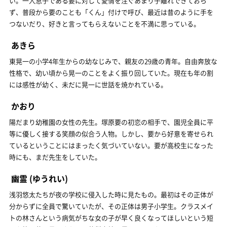
い。一人息子である要に対して愛情を注ぐあまり子離れできておら
ず、普段から要のことも「くん」付けで呼び、最近は昔のように手を
つないだり、好きと言ってもらえないことを不満に思っている。
あきら
東晃一の小学4年生からの幼なじみで、親友の29歳の青年。自由奔放な
性格で、幼い頃から晃一のことをよく振り回していた。現在も年の割
には感性が幼く、未だに晃一に世話を焼かれている。
かおり
陽だまり幼稚園の女性の先生。塚原要の初恋の相手で、園児全員に平
等に優しく接する笑顔の似合う人物。しかし、要から好意を寄せられ
ているということにはまったく気づいていない。要が高校生になった
時にも、まだ先生をしていた。
幽霊
(ゆうれい)
浅羽悠太たちが夜の学校に侵入した時に見たもの。最初はその正体が
分からずに全員で驚いていたが、その正体は男子小学生。クラスメイ
トの林さんという病気がちな女の子が早く良くなってほしいという短