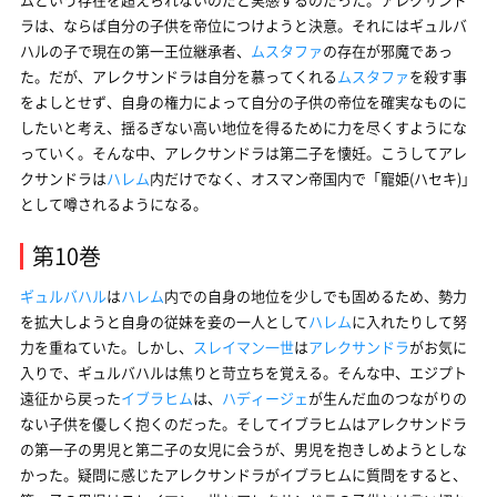
ラは、ならば自分の子供を帝位につけようと決意。それにはギュルバ
ハルの子で現在の第一王位継承者、
ムスタファ
の存在が邪魔であっ
た。だが、アレクサンドラは自分を慕ってくれる
ムスタファ
を殺す事
をよしとせず、自身の権力によって自分の子供の帝位を確実なものに
したいと考え、揺るぎない高い地位を得るために力を尽くすようにな
っていく。そんな中、アレクサンドラは第二子を懐妊。こうしてアレ
クサンドラは
ハレム
内だけでなく、オスマン帝国内で「寵姫(ハセキ)」
として噂されるようになる。
第10巻
ギュルバハル
は
ハレム
内での自身の地位を少しでも固めるため、勢力
を拡大しようと自身の従妹を妾の一人として
ハレム
に入れたりして努
力を重ねていた。しかし、
スレイマン一世
は
アレクサンドラ
がお気に
入りで、ギュルバハルは焦りと苛立ちを覚える。そんな中、エジプト
遠征から戻った
イブラヒム
は、
ハディージェ
が生んだ血のつながりの
ない子供を優しく抱くのだった。そしてイブラヒムはアレクサンドラ
の第一子の男児と第二子の女児に会うが、男児を抱きしめようとしな
かった。疑問に感じたアレクサンドラがイブラヒムに質問をすると、