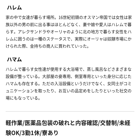
ハレム
家の中で女達が暮らす場所。16世紀初頭のオスマン帝国では女性は家
族以外の男の前に出る事はほとんどなく、妻や娘や愛人はハレムで暮
らす。アレクサンドラやオーリャのように北の地方で暮らす女性をハ
レムに囲うのは一種のステータスで、実際にオーリャは奴隷市場にか
けられた際、金持ちの商人に買われていった。
ハマム
ハレムで暮らす女性達が使用する大浴場で、蒸し風呂などさまざまな
設備が整っている。大部屋の妾専用、側室専用といった身分に応じた
ハマムも存在する。ただの入浴設備というだけでなく、女同士がコミ
ュニケーションを取ったり、お互いの品定めをしたりといった社交の
場にもなっている。
軽作業/医薬品包装の破れと内容確認/交替制/未経
験OK/3勤1休/寮あり