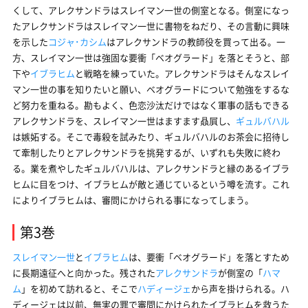
くして、アレクサンドラはスレイマン一世の側室となる。側室になっ
たアレクサンドラはスレイマン一世に書物をねだり、その言動に興味
を示した
コジャ･カシム
はアレクサンドラの教師役を買って出る。一
方、スレイマン一世は強固な要衝「ベオグラード」を落とそうと、部
下や
イブラヒム
と戦略を練っていた。アレクサンドラはそんなスレイ
マン一世の事を知りたいと願い、ベオグラードについて勉強をするな
ど努力を重ねる。勘もよく、色恋沙汰だけではなく軍事の話もできる
アレクサンドラを、スレイマン一世はますます贔屓し、
ギュルバハル
は嫉妬する。そこで毒殺を試みたり、ギュルバハルのお茶会に招待し
て牽制したりとアレクサンドラを挑発するが、いずれも失敗に終わ
る。業を煮やしたギュルバハルは、アレクサンドラと縁のあるイブラ
ヒムに目をつけ、イブラヒムが敵と通じているという噂を流す。これ
によりイブラヒムは、審問にかけられる事になってしまう。
第3巻
スレイマン一世
と
イブラヒム
は、要衝「ベオグラード」を落とすため
に長期遠征へと向かった。残された
アレクサンドラ
が側室の「
ハマ
ム
」を初めて訪れると、そこで
ハディージェ
から声を掛けられる。ハ
ディージェは以前、無実の罪で審問にかけられたイブラヒムを救うた