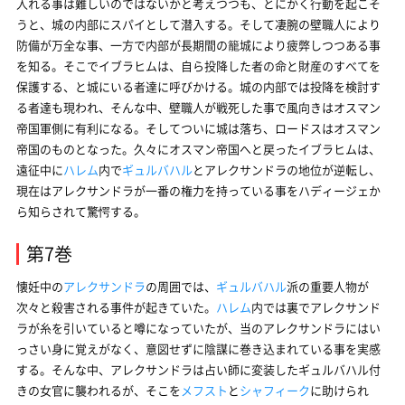
入れる事は難しいのではないかと考えつつも、とにかく行動を起こそ
うと、城の内部にスパイとして潜入する。そして凄腕の壁職人により
防備が万全な事、一方で内部が長期間の籠城により疲弊しつつある事
を知る。そこでイブラヒムは、自ら投降した者の命と財産のすべてを
保護する、と城にいる者達に呼びかける。城の内部では投降を検討す
る者達も現われ、そんな中、壁職人が戦死した事で風向きはオスマン
帝国軍側に有利になる。そしてついに城は落ち、ロードスはオスマン
帝国のものとなった。久々にオスマン帝国へと戻ったイブラヒムは、
遠征中に
ハレム
内で
ギュルバハル
とアレクサンドラの地位が逆転し、
現在はアレクサンドラが一番の権力を持っている事をハディージェか
ら知らされて驚愕する。
第7巻
懐妊中の
アレクサンドラ
の周囲では、
ギュルバハル
派の重要人物が
次々と殺害される事件が起きていた。
ハレム
内では裏でアレクサンド
ラが糸を引いていると噂になっていたが、当のアレクサンドラにはい
っさい身に覚えがなく、意図せずに陰謀に巻き込まれている事を実感
する。そんな中、アレクサンドラは占い師に変装したギュルバハル付
きの女官に襲われるが、そこを
メフスト
と
シャフィーク
に助けられ