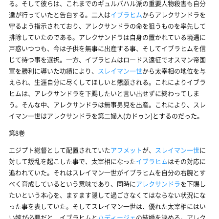
る。そして彼らは、これまでのギュルバハル派の重要人物殺害も自分
達が行っていたと告白する。二人は
イブラヒム
からアレクサンドラを
守るよう指示されており、アレクサンドラの命を狙うものを率先して
排除していたのである。アレクサンドラは自身の置かれている境遇に
戸惑いつつも、今は子供を無事に出産する事、そしてイブラヒムを信
じて待つ事を選択。一方、イブラヒムはロードス遠征でオスマン帝国
軍を勝利に導いた功績により、
スレイマン一世
から太宰相の地位を与
えられ、生涯自分に尽くしてほしいと懇願される。これによりイブラ
ヒムは、アレクサンドラを下賜したいと言い出せずに終わってしま
う。そんな中、アレクサンドラは無事男児を出産。これにより、スレ
イマン一世はアレクサンドラを第二婦人(カドゥン)とするのだった。
第8巻
エジプト総督として配置されていた
アフメット
が、
スレイマン一世
に
対して叛乱を起こした事で、太宰相になった
イブラヒム
はその対応に
追われていた。それはスレイマン一世がイブラヒムを自分の右腕とす
べく育成しているという意味であり、同時に
アレクサンドラ
を下賜し
たいという本心を、ますます隠して過ごさなくてはならない状況にな
った事を表していた。そしてスレイマン一世は、優れた太宰相にはい
い嫁が必要だと、イブラヒムと
ハディージェ
の結婚を決める。アレク