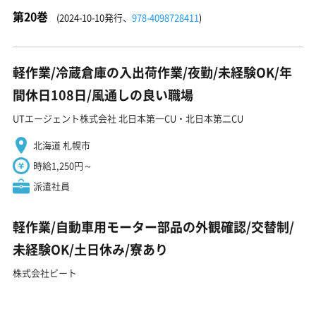
第20巻
(2024-10-10発行、
978-4098728411
)
軽作業/冷蔵倉庫の入出荷作業/夜勤/未経験OK/年
間休日108日/風通しの良い職場
UTエージェント株式会社 北日本第一CU・北日本第二CU
北海道 札幌市
時給1,250円～
派遣社員
軽作業/自動車用モーター部品の外観確認/交替制/
未経験OK/土日休み/寮あり
株式会社ビート
福岡県 北九州市