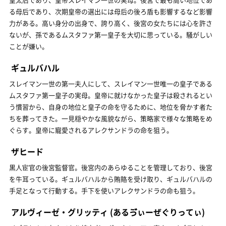
る母后であり、次期皇帝の選出には母后の後ろ盾も影響するなど影響
力がある。高い身分の出身で、誇り高く、後宮の女たちには心を許さ
ないが、孫であるムスタファ第一皇子を大切に思っている。騒がしい
ことが嫌い。
ギュルバハル
スレイマン一世の第一夫人にして、スレイマン一世唯一の皇子である
ムスタファ第一皇子の実母。皇帝に就けなかった皇子は殺されるとい
う慣習から、自身の地位と皇子の命を守るために、地位を脅かす者た
ちを葬ってきた。一見穏やかな風貌ながら、策略家で様々な策略をめ
ぐらす。皇帝に寵愛されるアレクサンドラの命を狙う。
ザヒード
黒人宦官の後宮監督官。後宮内のあらゆることを管理しており、後宮
を牛耳っている。ギュルバハルから賄賂を受け取り、ギュルバハルの
手足となって行動する。手下を使いアレクサンドラの命も狙う。
アルヴィーゼ・グリッティ
(あるゔぃーぜぐりってぃ)