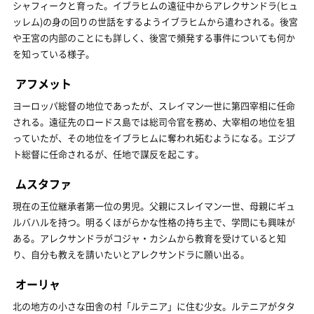
シャフィークと育った。イブラヒムの遠征中からアレクサンドラ(ヒュ
ッレム)の身の回りの世話をするようイブラヒムから遣わされる。後宮
や王宮の内部のことにも詳しく、後宮で頻発する事件についても何か
を知っている様子。
アフメット
ヨーロッパ総督の地位であったが、スレイマン一世に第四宰相に任命
される。遠征先のロードス島では総司令官を務め、大宰相の地位を狙
っていたが、その地位をイブラヒムに奪われ妬むようになる。エジプ
ト総督に任命されるが、任地で謀反を起こす。
ムスタファ
現在の王位継承者第一位の男児。父親にスレイマン一世、母親にギュ
ルバハルを持つ。明るくほがらかな性格の持ち主で、学問にも興味が
ある。アレクサンドラがコジャ・カシムから教育を受けていると知
り、自分も教えを請いたいとアレクサンドラに願い出る。
オーリャ
北の地方の小さな田舎の村「ルテニア」に住む少女。ルテニアがタタ