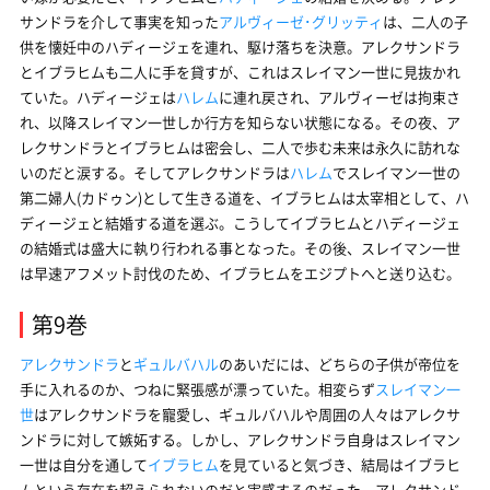
サンドラを介して事実を知った
アルヴィーゼ･グリッティ
は、二人の子
供を懐妊中のハディージェを連れ、駆け落ちを決意。アレクサンドラ
とイブラヒムも二人に手を貸すが、これはスレイマン一世に見抜かれ
ていた。ハディージェは
ハレム
に連れ戻され、アルヴィーゼは拘束さ
れ、以降スレイマン一世しか行方を知らない状態になる。その夜、ア
レクサンドラとイブラヒムは密会し、二人で歩む未来は永久に訪れな
いのだと涙する。そしてアレクサンドラは
ハレム
でスレイマン一世の
第二婦人(カドゥン)として生きる道を、イブラヒムは太宰相として、ハ
ディージェと結婚する道を選ぶ。こうしてイブラヒムとハディージェ
の結婚式は盛大に執り行われる事となった。その後、スレイマン一世
は早速アフメット討伐のため、イブラヒムをエジプトへと送り込む。
第9巻
アレクサンドラ
と
ギュルバハル
のあいだには、どちらの子供が帝位を
手に入れるのか、つねに緊張感が漂っていた。相変らず
スレイマン一
世
はアレクサンドラを寵愛し、ギュルバハルや周囲の人々はアレクサ
ンドラに対して嫉妬する。しかし、アレクサンドラ自身はスレイマン
一世は自分を通して
イブラヒム
を見ていると気づき、結局はイブラヒ
ムという存在を超えられないのだと実感するのだった。アレクサンド