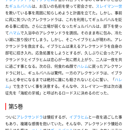
た
ギュルバハル
は、お互いの名前を使って密会させ、
スレイマン一世
を欺いている事を周囲に知らしめようと計画を立てた。しかし、事前
に罠に気づいたアレクサンドラは、これを利用してギュルバハルを貶
める事に成功。さらに立場が弱くなったギュルバハルは、部下を使っ
て
ハマム
で入浴中のアレクサンドラを誘拐。そのまま布に包み、冷た
い湖に放り投げてしまう。しかし、そこへイブラヒムが現われ、アレ
クサンドラを救出する。イブラヒムは凍えるアレクサンドラを自身の
邸宅に招き入れ、応急処置をしようとするが、久しぶりに会ったアレ
クサンドラとイブラヒムは恋心が一気に燃え上がり、二人は一夜を共
に過ごす事となる。次の日、何食わぬ顔で
ハレム
に戻ったアレクサン
ドラに対し、ギュルバハルは驚愕。一方のアレクサンドラは、イブラ
ヒムと幸せになるまでは絶対に誰にも殺されないと心に誓い、「
ハレ
ム
」で生きていく事を決意する。そんな中、スレイマン一世は次の遠
征先を「海蛇の牙城」と呼ばれるロードスに決めるのだった、
第5巻
ついに
アレクサンドラ
は懐妊するが、
イブラヒム
と一夜を過ごした事
もあり、複雑な感情を抱いていた。そんな中、アレクサンドラ懐妊の