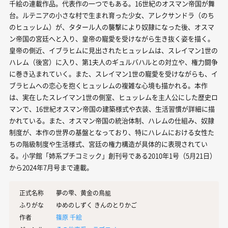
千絵の連載作品。代表作の一つでもある。16世紀のオスマン帝国が舞
台。ルテニアの小さな村で生まれ育った少女、アレクサンドラ（のち
のヒュッレム）が、タタール人の襲撃により奴隷になった後、オスマ
ン帝国の宮廷へと入り、皇帝の寵愛を受けながら生き抜く姿を描く。
皇帝の側近、イブラヒムに見出されたヒュッレムは、スレイマン1世の
ハレム（後宮）に入り、第1夫人のギュルバハルとの対立や、権力闘争
に巻き込まれていく。また、スレイマン1世の寵愛を受けながらも、イ
ブラヒムへの恋心を抱くヒュッレムの複雑な心境も描かれる。本作
は、実在したスレイマン1世の側室、ヒュッレムを主人公にした歴史ロ
マンで、16世紀オスマン帝国の建築様式や衣装、生活習慣が詳細に描
かれている。また、オスマン帝国の統治体制、ハレムの仕組み、奴隷
制度が、本作の世界の基盤となっており、特にハレムにおける女性た
ちの階級制度や生活様式、宮廷の権力構造が具体的に表現されてい
る。小学館「姉系プチコミック」創刊号である2010年1号（5月21日）
から2024年7月号まで連載。
正式名称
夢の雫、黄金の鳥籠
ふりがな
ゆめのしずく きんのとりかご
作者
篠原 千絵