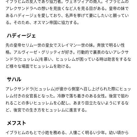
イブラヒムの友人であり協力者。ヴェネツィアの商人。イブラヒムの
アレクサンドラへの想いを見抜くなど人を見る目がある。皇帝の妹で
あるハディージェを愛しており、名声を挙げて妻にしたいと願ってい
る。そのため、オスマン帝国に協力する。
ハディージェ
先の皇帝セリム一世の皇女でスレイマン一世の妹。奔放で明るい性
格。アルヴィーゼ・グリッティが好き。行動的で裏表のないアレクサ
ンドラ(ヒュッレム)を慕い、ヒュッレムが困っている時は助言をするな
ど様々な場面でヒュッレムを助ける。
サハル
アレクサンドラ(ヒュッレム)が妾から側室へ召し上げられた際にヒュッ
レム付きの女官長となった。冷静で落ち着きのある女性。後宮で狙わ
れることの多いヒュッレムを心配し、あまり目立たないようにするな
ど、後宮での生き方をヒュッレムに進言する。
メフスト
イブラヒムのもとで小姓を務める、人懐こく明るい少年。幼い頃から