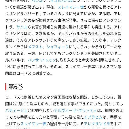
知らせを受け、
ハレム
では
ギュルバハル
につくか、アレクサンドラに
つくか妾達が騒ぎ出す。現在、
スレイマン一世
から寵愛を受けるアレ
クサンドラがリードしているかのように見えていたが、ある時、アレ
クサンドラ派の妾が惨殺される事件が発生。さらに深夜にアレクサン
ドラ、
サハル
ら女官が見知らぬ男達に襲われる事件も発生する。アレ
クサンドラは助けを求めるが、ギュルバハルからの仕返しを恐れる者
達は、そんなアレクサンドラの声をいっさい無視。そんな中、アレク
サンドラらは
メフスト
、
シャフィーク
に助けられ、かろうじて一命を
取り留める。一方、何としてでもアレクサンドラを失脚させたいギュ
ルバハルは、
ハフサ･ハトゥン
に取り入ろうと考えるが相手にされず、
ついに行き詰ってしまう。その頃、スレイマン一世率いるオスマン帝
国軍はロードスに到着する。
第6巻
ロードスに到着したオスマン帝国軍は攻撃を開始。しかしその後、戦
闘は2か月にも及ぶものの、城を落とす事ができずにいた。何としても
ハディージェ
と結婚をしたい
アルヴィーゼ･グリッティ
は、祖国を裏切
ってでも手柄を立てたいと奮闘。その姿を見た
イブラヒム
は、手柄を
上げても
スレイマン一世
の寵愛を一身に受ける
アレクサンドラ
を手に