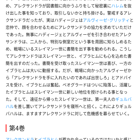
め、アレクサンドラが図書館に向かうふりをして秘密裏に
ハレム
を抜
け出した事を知っており、取引しないかと持ち掛ける。警戒するアレ
クサンドラだったが、実はハディージェは
アルヴィーゼ･グリッティ
と
恋仲で、顔を合わせるためにアレクサンドラの協力を求めていただけ
であった。無事にハディージェとアルヴィーゼを引き合わせたアレク
サンドラは、二人から、特別な側室だという事を周囲に知らしめるた
め、戦場にいるスレイマン一世に書簡を出す事を勧められる。こうし
てアレクサンドラはスレイマン一世と、イブラヒムにも心を込めた書
簡を出すのだった。書簡を受け取ったスレイマン一世は喜び、一方の
イブラヒムは大いに動揺する。だが、戦場に向かったアルヴィーゼか
ら「アレクサンドラを手に入れたいのであれば出世しろ」とアドバイ
スを受け、イブラヒムは奮起。ベオグラードはついに陥落し、活躍し
たイブラヒムはスレイマン一世に新しい地位を授けられる事となっ
た。そして、遠征から帰ったスレイマン一世は、第一夫人の
ギュルバ
ハル
を差し置いてアレクサンドラを寝所へと招く。これによりギュル
バハルは、ますますアレクサンドラに対して危機感を募らせていく。
第4巻
アレクサンドラ
と
イブラヒム
が惹かれ合っているのではないかと感じ