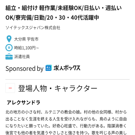
組立・組付け 軽作業/未経験OK/日払い・週払い
OK/寮完備/日勤/20・30・40代活躍中
ソイテックスジャパン株式会社
大分県 宇佐市
時給1,100円～
派遣社員
Sponsored by
登場人物・キャラクター
アレクサンドラ
北の地方の小さな村、ルテニアの教会の娘。村の他の女同様、村から
出ることなく生涯を終える人生を受け入れながらも、鳥のように自由
になりたいと願っていた。好奇心旺盛で、行動力がある。陰謀渦巻く
後宮でも他の者を気遣うやさしさと強さを持つ。歌を吟じる声の美し