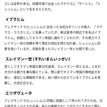
さには定評がある。奴隷市場で出会ったマテウスに「サーシャ」「ヒ
ュッレム」という名を与えられた。
イブラヒム
アレクサンドラ(ヒュッレム)と出会った当初はギリシャの商人、「マテ
ウス・ラスカリス」と名乗っていたが、実は皇帝の側近で本名はイブ
ラヒム。奴隷としてオスマン帝国に連れてこられたが、その実力でス
レイマン一世の信頼を得て現在の地位を得た切れ者。ヒュッレムに好
意を抱いているが、忠誠を誓ったスレイマン一世との間で苦しむ。
スレイマン一世
(すれいまんいっせい)
若くしてオスマン帝国の第10代皇帝、スレイマン一世となる。人を引
き付ける魅力を兼ね備えている。野心家でオスマン帝国の領地拡大を
狙い、遠征にも積極的である。幼い頃から仕えているイブラヒムを信
頼し、大役を任せる。
エリザヴェータ
アレクサンドラ(ヒュッレム)と同様に奴隷として売られてきた少女。北
の地方チュルケスの出身。自らの美貌でのし上がろうとするなど野心