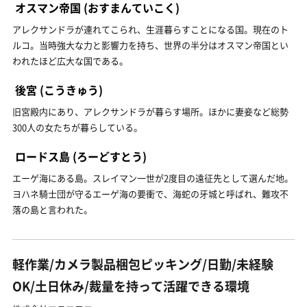
オスマン帝国
(おすまんていこく)
アレクサンドラが連れてこられ、生涯暮らすことになる国。現在のト
ルコ。当時強大な力と影響力を持ち、世界の半分はオスマン帝国とい
われたほど広大な国である。
後宮
(こうきゅう)
旧宮殿内にあり、アレクサンドラが暮らす場所。ほかに妻妾など総勢
300人の女たちが暮らしている。
ロードス島
(ろーどすとう)
エーゲ海にある島。スレイマン一世が2度目の遠征先として選んだ地。
ヨハネ騎士団が守るエーゲ海の要衝で、海蛇の牙城と呼ばれ、難攻不
落の島と言われた。
軽作業/カメラ製品梱包ピッキング/日勤/未経験
OK/土日休み/裁量を持って活躍できる環境