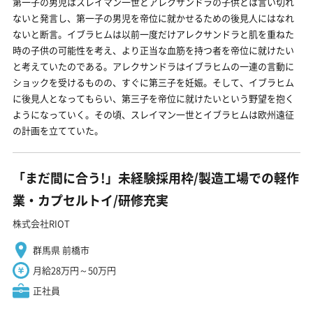
第一子の男児はスレイマン一世とアレクサンドラの子供とは言い切れ
ないと発言し、第一子の男児を帝位に就かせるための後見人にはなれ
ないと断言。イブラヒムは以前一度だけアレクサンドラと肌を重ねた
時の子供の可能性を考え、より正当な血筋を持つ者を帝位に就けたい
と考えていたのである。アレクサンドラはイブラヒムの一連の言動に
ショックを受けるものの、すぐに第三子を妊娠。そして、イブラヒム
に後見人となってもらい、第三子を帝位に就けたいという野望を抱く
ようになっていく。その頃、スレイマン一世とイブラヒムは欧州遠征
の計画を立てていた。
「まだ間に合う!」未経験採用枠/製造工場での軽作
業・カプセルトイ/研修充実
株式会社RIOT
群馬県 前橋市
月給28万円～50万円
正社員