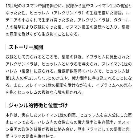
16世紀のオスマン帝国を舞台に、奴隷から皇帝スレイマン1世の側室と
なった女性、ヒュッレム（アレクサンドラ）の生涯を描いた物語。ル
テニアの小さな村で生まれ育った少女、アレクサンドラは、タタール
人の襲撃により奴隷になった後、オスマン帝国の宮廷へと入り、皇帝
の寵愛を受けながら生き抜くことになる。
ストーリー展開
奴隷として売られるところを、皇帝の側近、イブラヒムに見出された
アレクサンドラは、ヒュッレムという名を与えられ、スレイマン1世の
ハレム（後宮）に送られる。権謀術数渦巻くハレムで、ヒュッレムは
第1夫人のギュルバハルとの対立や、権力闘争に巻き込まれることにな
る。また、スレイマン1世の寵愛を受けながらも、イブラヒムへの恋心
を抱くヒュッレムの複雑な心境も描かれる。
ジャンル的特徴と位置づけ
本作は、実在したスレイマン1世の側室、ヒュッレムを主人公にした歴
史ロマンである。ハレム内の女性たちの権力闘争と生存競争、オスマ
ン帝国の政治的背景が複雑に絡み合い、歴史ドラマとしての要素と恋
愛ドラマの要素を併せ持つ。