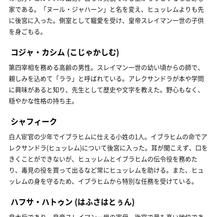
家である。「ヌール・ジャハーン」と名を変え、ヒュッレムよりも先
に後宮に入った。側室として寵愛を受け、皇帝スレイマン一世の子供
を身ごもる。
コジャ・カシム
(こじゃかしむ)
第四宰相を務める高齢の男性。スレイマン一世の幼い頃からの師で、
親しみを込めて「ララ」と呼ばれている。アレクサンドラが本や学問
に興味があると知り、先生として歴史や文字を教えた。野心もなく、
穏やかな性格の持ち主。
シャフィーク
白人宦官の少年でイブラヒムに仕える小姓の1人。イブラヒムの命でア
レクサンドラ(ヒュッレム)について後宮に入った。耳が聞こえず、口を
きくことができないが、ヒュッレムとイブラヒムの伝令役を務めた
り、毒見の役を買って出るなど常にヒュッレムを助ける。また、ヒュ
ッレムの身を守るため、イブラヒムから特別な任務を受けている。
ハフサ・ハトゥン
(はふさはとぅん)
皇太后であり、皇帝スレイマン一世の実母。後宮で最も高い地位であ