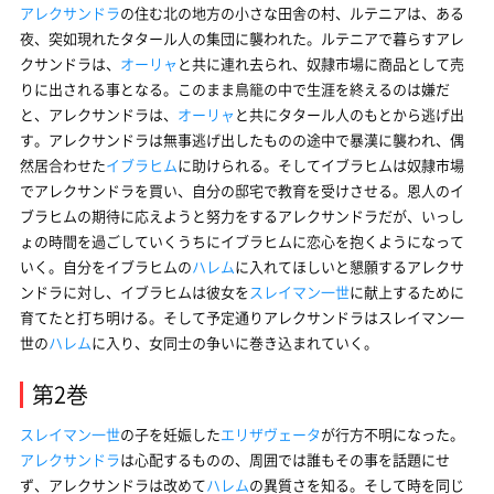
アレクサンドラ
の住む北の地方の小さな田舎の村、ルテニアは、ある
夜、突如現れたタタール人の集団に襲われた。ルテニアで暮らすアレ
クサンドラは、
オーリャ
と共に連れ去られ、奴隷市場に商品として売
りに出される事となる。このまま鳥籠の中で生涯を終えるのは嫌だ
と、アレクサンドラは、
オーリャ
と共にタタール人のもとから逃げ出
す。アレクサンドラは無事逃げ出したものの途中で暴漢に襲われ、偶
然居合わせた
イブラヒム
に助けられる。そしてイブラヒムは奴隷市場
でアレクサンドラを買い、自分の邸宅で教育を受けさせる。恩人のイ
ブラヒムの期待に応えようと努力をするアレクサンドラだが、いっし
ょの時間を過ごしていくうちにイブラヒムに恋心を抱くようになって
いく。自分をイブラヒムの
ハレム
に入れてほしいと懇願するアレクサ
ンドラに対し、イブラヒムは彼女を
スレイマン一世
に献上するために
育てたと打ち明ける。そして予定通りアレクサンドラはスレイマン一
世の
ハレム
に入り、女同士の争いに巻き込まれていく。
第2巻
スレイマン一世
の子を妊娠した
エリザヴェータ
が行方不明になった。
アレクサンドラ
は心配するものの、周囲では誰もその事を話題にせ
ず、アレクサンドラは改めて
ハレム
の異質さを知る。そして時を同じ