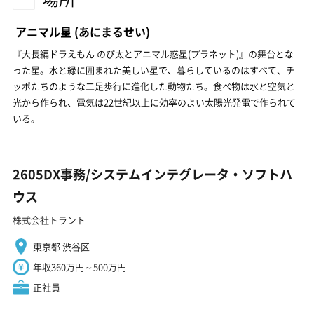
アニマル星
(あにまるせい)
『大長編ドラえもん のび太とアニマル惑星(プラネット)』の舞台とな
った星。水と緑に囲まれた美しい星で、暮らしているのはすべて、チ
ッポたちのような二足歩行に進化した動物たち。食べ物は水と空気と
光から作られ、電気は22世紀以上に効率のよい太陽光発電で作られて
いる。
2605DX事務/システムインテグレータ・ソフトハ
ウス
株式会社トラント
東京都 渋谷区
年収360万円～500万円
正社員