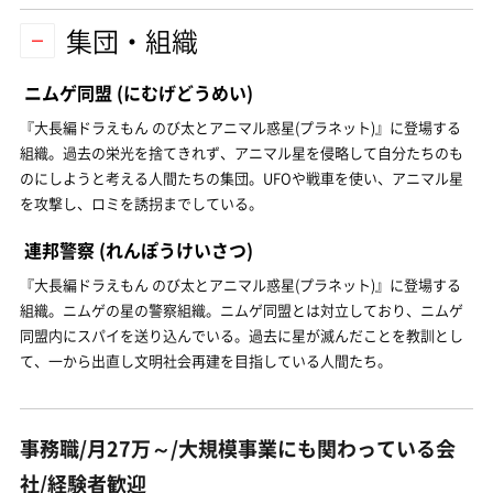
集団・組織
ニムゲ同盟
(にむげどうめい)
『大長編ドラえもん のび太とアニマル惑星(プラネット)』に登場する
組織。過去の栄光を捨てきれず、アニマル星を侵略して自分たちのも
のにしようと考える人間たちの集団。UFOや戦車を使い、アニマル星
を攻撃し、ロミを誘拐までしている。
連邦警察
(れんぽうけいさつ)
『大長編ドラえもん のび太とアニマル惑星(プラネット)』に登場する
組織。ニムゲの星の警察組織。ニムゲ同盟とは対立しており、ニムゲ
同盟内にスパイを送り込んでいる。過去に星が滅んだことを教訓とし
て、一から出直し文明社会再建を目指している人間たち。
事務職/月27万～/大規模事業にも関わっている会
社/経験者歓迎