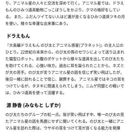
り、アニマル星の人々と交流を深めて行く。アニマル星では、ドラえ
もんのひみつ道具動物ごっこぼうしをかぶり、クマの格好をしてい
る。 また、ふだんツイてない人ほど運が良くなるひみつ道具ツキの月
を使い、様々な幸運な出来事にあう。
ドラえもん
『大長編ドラえもん のび太とアニマル惑星(プラネット)』の主人公の
ひとり。22世紀の未来から、のび太の孫のセワシによって送り込まれ
た猫型ロボット。お腹のポケットから様々な道具を出してのび太たち
を助けてくれる、心強い味方。過去に耳を齧られたことから、ネズミ
が大の苦手。のび太が言うアニマル星の話を信じず笑い飛ばしたが、
後日一緒に訪れることで信じ、謝罪する。 アニマル星ではネコの耳を
つけているが、タヌキに間違えられてしまう。ニムゲ同盟との戦いで
は、ひみつ道具を使って活躍する。
源 静香
(みなもと しずか)
のび太たちのグループの紅一点。皆が笑い飛ばす中、唯一のび太の見
たアニマル星の話を馬鹿にせずに聞いてくれる。のび太と一緒にアニ
マル星を訪れた際は、ウサギの耳をつけて耳が良くなる能力を発揮