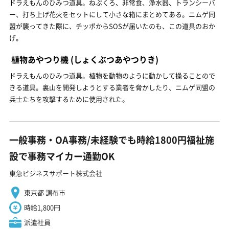
ドラえもんのひみつ道具。ねぶくろ、非常食、浄水器、トランシーバ
ー、打ち上げ花火をセットにして小さな箱にまとめてある。ニムゲ同
盟が襲ってきた際に、チッポからSOSが届いたのも、この道具のおか
げ。
植物あやつり機
(しょくぶつあやつりき)
ドラえもんのひみつ道具。植物を動物のように動かして操ることので
きる道具。裏山を開発しようとする業者を脅かしたり、ニムゲ同盟の
兵士たちを攻撃するために使用された。
一般事務・OA事務/未経験でも時給1800円福祉施
設で事務マイカー通勤OK
東急ビジネスサポート株式会社
東京都 調布市
時給1,800円
派遣社員