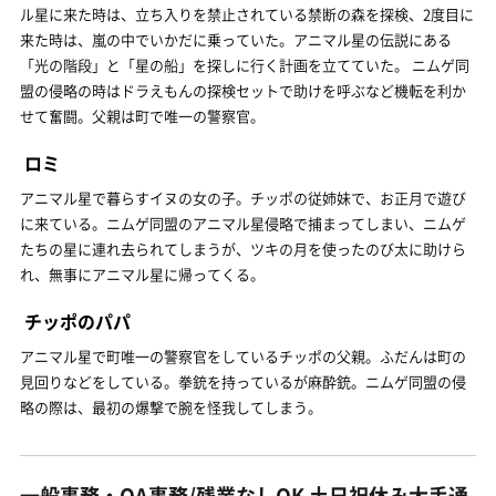
ル星に来た時は、立ち入りを禁止されている禁断の森を探検、2度目に
来た時は、嵐の中でいかだに乗っていた。アニマル星の伝説にある
「光の階段」と「星の船」を探しに行く計画を立てていた。 ニムゲ同
盟の侵略の時はドラえもんの探検セットで助けを呼ぶなど機転を利か
せて奮闘。父親は町で唯一の警察官。
ロミ
アニマル星で暮らすイヌの女の子。チッポの従姉妹で、お正月で遊び
に来ている。ニムゲ同盟のアニマル星侵略で捕まってしまい、ニムゲ
たちの星に連れ去られてしまうが、ツキの月を使ったのび太に助けら
れ、無事にアニマル星に帰ってくる。
チッポのパパ
アニマル星で町唯一の警察官をしているチッポの父親。ふだんは町の
見回りなどをしている。拳銃を持っているが麻酔銃。ニムゲ同盟の侵
略の際は、最初の爆撃で腕を怪我してしまう。
一般事務・OA事務/残業なしOK 土日祝休み大手通