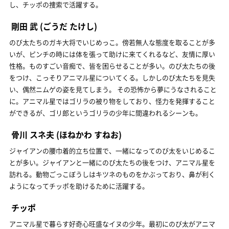
し、チッポの捜索で活躍する。
剛田 武
(ごうだ たけし)
のび太たちのガキ大将でいじめっこ。傍若無人な態度を取ることが多
いが、ピンチの時には体を張って助けに来てくれるなど、友情に厚い
性格。ものすごい音痴で、皆を困らせることが多い。のび太たちの後
をつけ、こっそりアニマル星についてくる。しかしのび太たちを見失
い、偶然ニムゲの姿を見てしまう。 その恐怖から夢にうなされること
に。アニマル星ではゴリラの被り物をしており、怪力を発揮すること
ができるが、ゴリ郎というゴリラの少年に間違われるシーンも。
骨川 スネ夫
(ほねかわ すねお)
ジャイアンの腰巾着的立ち位置で、一緒になってのび太をいじめるこ
とが多い。ジャイアンと一緒にのび太たちの後をつけ、アニマル星を
訪れる。動物ごっこぼうしはキツネのものをかぶっており、鼻が利く
ようになってチッポを助けるために活躍する。
チッポ
アニマル星で暮らす好奇心旺盛なイヌの少年。最初にのび太がアニマ