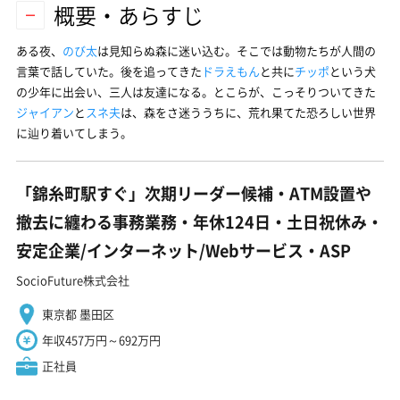
概要・あらすじ
ある夜、
のび太
は見知らぬ森に迷い込む。そこでは動物たちが人間の
言葉で話していた。後を追ってきた
ドラえもん
と共に
チッポ
という犬
の少年に出会い、三人は友達になる。とこらが、こっそりついてきた
ジャイアン
と
スネ夫
は、森をさ迷ううちに、荒れ果てた恐ろしい世界
に辿り着いてしまう。
「錦糸町駅すぐ」次期リーダー候補・ATM設置や
撤去に纏わる事務業務・年休124日・土日祝休み・
安定企業/インターネット/Webサービス・ASP
SocioFuture株式会社
東京都 墨田区
年収457万円～692万円
正社員