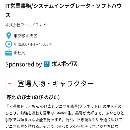
IT営業事務/システムインテグレータ・ソフトハウ
ス
株式会社ワールドスカイ
東京都 中央区
年収300万円～450万円
正社員
Sponsored by
登場人物・キャラクター
野比 のび太
(のび のびた)
『大長編ドラえもん のび太とアニマル惑星(プラネット)』の主人公の
ひとり。勉強も運動も苦手な小学4年生。昼寝が大好きで、あやとりと
射撃では類まれな才能を発揮する。偶然、不思議なもやを通りぬけて
アニマル星を訪れる。そこで出会った犬の少年チッポと友だちにな