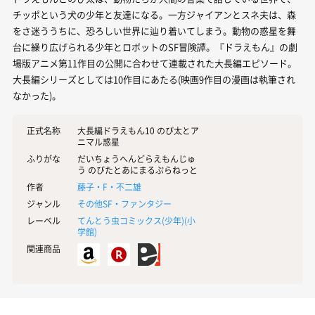
チッポという犬の少年と友達になる。一方ジャイアンとスネ夫は、森
をさ迷ううちに、恐ろしい世界に辿り着いてしまう。動物の惑星を舞
台に繰り広げられる少年とロボットのSF冒険譚。『ドラえもん』の劇
場版アニメ第11作目の公開に合わせて連載された大長編エピソード。
大長編シリーズとしては10作目にあたる(映画9作目の漫画は執筆され
なかった)。
正式名称
大長編ドラえもん10 のび太とア
ニマル惑星
ふりがな
だいちょうへんどらえもんじゅ
う のびたとあにまるぷらねっと
作者
藤子・F・不二雄
ジャンル
その他SF・ファンタジー
レーベル
てんとう虫コミックス(少年)(
小
学館
)
関連商品