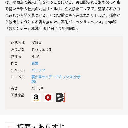
は、鳴姫島で新人研修を行うことになる。毎日配られる謎の薬に不審
を抱いた新入社員の北里サトルは、立入禁止エリアで、監禁された血
まみれの人間を見つける。死の実験に巻き込まれたサトルが、孤島か
ら脱出しようとする姿を描いた、薬剤パニックサスペンス。小学館
「裏サンデー」2020年9月4日より配信開始。
正式名称
実験島
ふりがな
じっけんじま
原作者
MITA
作画
岩葉
ジャンル
パニック
レーベル
裏少年サンデーコミックス(
小学
館
)
巻数
既刊1巻
関連商品
概要・あらすじ