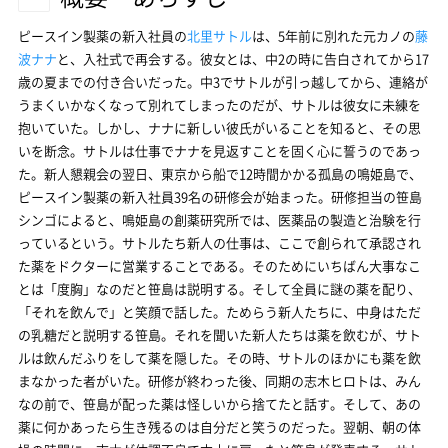
ピースイン製薬の新入社員の
北里サトル
は、5年前に別れた元カノの
藤
波ナナ
と、入社式で再会する。彼女とは、中2の時に告白されてから17
歳の夏までの付き合いだった。中3でサトルが引っ越してから、連絡が
うまくいかなくなって別れてしまったのだが、サトルは彼女に未練を
抱いていた。しかし、ナナに新しい彼氏がいることを知ると、その思
いを断念。サトルは仕事でナナを見返すことを固く心に誓うのであっ
た。新人懇親会の翌日、東京から船で12時間かかる孤島の鳴姫島で、
ピースイン製薬の新入社員39名の研修会が始まった。研修担当の笹島
シンゴによると、鳴姫島の創薬研究所では、医薬品の製造と治験を行
っているという。サトルたち新人の仕事は、ここで創られて承認され
た薬をドクターに営業することである。そのためにいちばん大事なこ
とは「度胸」なのだと笹島は説明する。そして全員に謎の薬を配り、
「それを飲んで」と笑顔で話した。ためらう新人たちに、中身はただ
の乳糖だと説明する笹島。それを聞いた新人たちは薬を飲むが、サト
ルは飲んだふりをして薬を隠した。その時、サトルのほかにも薬を飲
まなかった者がいた。研修が終わった後、同期の志木ヒロトは、みん
なの前で、笹島が配った薬は怪しいから捨てたと話す。そして、あの
薬に何かあったら生き残るのは自分だと笑うのだった。翌朝、朝の体