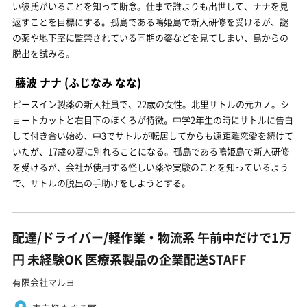
い彼氏がいることを知って断念。仕事で誰よりも出世して、ナナを見
返すことを目標にする。孤島である鳴姫島で新人研修を受けるが、謎
の薬や地下室に監禁されている同期の姿などを見てしまい、島からの
脱出を試みる。
藤波 ナナ
(ふじなみ なな)
ピースイン製薬の新入社員で、22歳の女性。北里サトルの元カノ。シ
ョートカットと右目下のほくろが特徴。中学2年生の時にサトルに告白
して付き合い始め、中3でサトルが転居してからも遠距離恋愛を続けて
いたが、17歳の夏に別れることになる。孤島である鳴姫島で新人研修
を受けるが、会社が使用する怪しい薬や実験のことを知っているよう
で、サトルの脱出の手助けをしようとする。
配達/ドライバー/軽作業・物流系 午前中だけで1万
円 未経験OK 医療系製品の企業配送STAFF
有限会社マルヨ