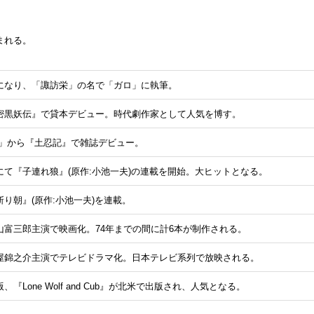
まれる。
になり、「諏訪栄」の名で「ガロ」に執筆。
密黒妖伝』で貸本デビュー。時代劇作家として人気を博す。
ine」から『土忍記』で雑誌デビュー。
て『子連れ狼』(原作:小池一夫)の連載を開始。大ヒットとなる。
り朝』(原作:小池一夫)を連載。
山富三郎主演で映画化。74年までの間に計6本が制作される。
屋錦之介主演でテレビドラマ化。日本テレビ系列で放映される。
『Lone Wolf and Cub』が北米で出版され、人気となる。