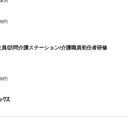
業所
00円
員/訪問介護ステーション/介護職員初任者研修
00円