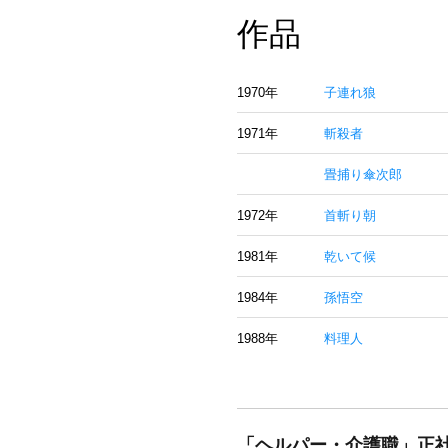
作品
1970年
子連れ狼
1971年
斬殺者
畳捕り傘次郎
1972年
首斬り朝
1981年
乾いて候
1984年
孫悟空
1988年
料理人
「ヘルパー・介護職」正社