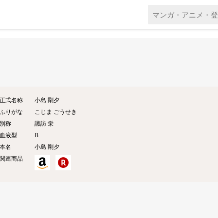
正式名称
小島 剛夕
ふりがな
こじま ごうせき
別称
諏訪 栄
血液型
B
本名
小島
剛夕
関連商品