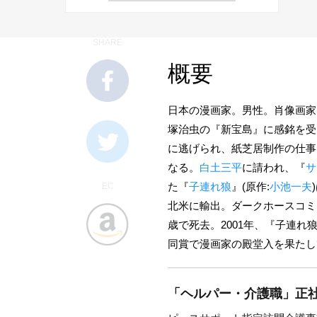
SHARE
概要
日本の漫画家。男性。肖像画家
塚治虫の『
新宝島
』に感銘を受
に逃げられ、紙芝居制作の仕事
なる。
白土三平
に請われ、『
サ
た『
子連れ狼
』(原作:
小池一夫
EC
北米に輸出。ダークホースコミック社
歳で死去。2001年、『子連れ
同賞で漫画家の殿堂入を果たし
「ヘルパー・介護職」正社