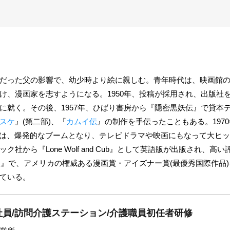
だった父の影響で、幼少時より絵に親しむ。青年時代は、映画館
け、漫画家を志すようになる。1950年、投稿が採用され、出版社
に就く。その後、1957年、ひばり書房から『隠密黒妖伝』で貸本
スケ
』(第二部)、『
カムイ伝
』の制作を手伝ったこともある。197
)は、爆発的なブームとなり、テレビドラマや映画にもなって大ヒット
から『Lone Wolf and Cub』として英語版が出版され、高い評
狼』で、アメリカの権威ある漫画賞・アイズナー賞(最優秀国際作品)
ている。
員/訪問介護ステーション/介護職員初任者研修