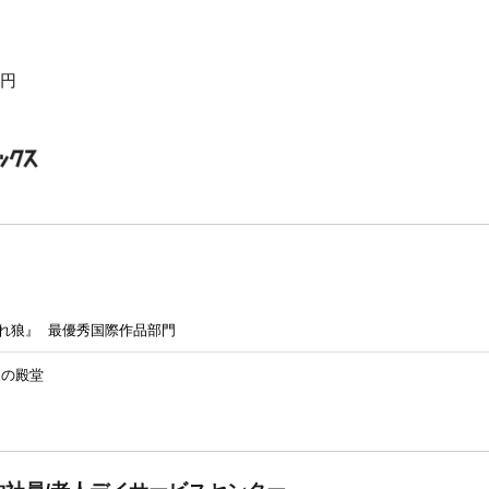
0円
れ狼』 最優秀国際作品部門
家の殿堂