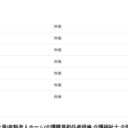
作画
作画
作画
作画
作画
作画
作画
員/有料老人ホーム/介護職員初任者研修,介護福祉士,