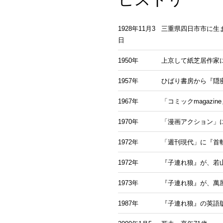
1928年11月3
三重県四日市市に生
日
1950年
上京して紙芝居作家
1957年
ひばり書房から『隠
1967年
「コミックmagaz
1970年
「漫画アクション」に
1972年
「週刊現代」に『首斬
1972年
『子連れ狼』が、若
1973年
『子連れ狼』が、萬
1987年
『子連れ狼』の英語版、