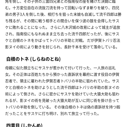
角を倒し、その子供の三雲四兄弟との指南役の座を賭けた決闘に臨
む。十方変位自在の流抜刀流を持って回転いなずま斬りを破り、四兄
弟の男子3人を倒した後、相打ちを狙った末娘も自滅して流千四郎は勝
ち残るが、その間に戦う相手との間合いを保つ波の鼓を会得したサス
ケに敗れることになった。 さらに八木沢城の改易によって城主が追放
され、指南役にもなれぬまま立ち去った流千四郎だったが、後にサス
ケと白根のトネをかばってトバリの半助と対戦。 だが伊賀トバリ忍法
影ヌイの術により動きを封じられ、長針千本を受けて落命している。
白根のトネ
(しらねのとね)
母親に似た顔立ちにサスケが惹かれて付いて行った、一人旅の巡礼
女。その正体は百姓たちから預かった直訴状を幕府に渡す役目の伊賀
忍者で、領主に雇われた伊賀忍者トバリの半助に狙われていた。サス
ケと白根のトネを助けようとした流千四郎はトバリの半助の影ヌイの
術によって倒され、さらに密かにサスケを助けていた大猿大助も狙わ
れるが、影ヌイの術を見破った大猿大助が互いに同じ術を掛け合って
トバリの半助を倒している。 その後白根のトネは偽の直訴状を持つ囮
だったことをサスケに打ち明け、別れて旅立って行った。
四貫目
(しかんめ)