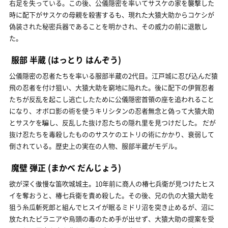
右足を失っている。この後、公儀隠密を率いてサスケの家を襲撃した
時に配下がサスケの母親を殺害するも、現れた大猿大助からコケシが
偽装された秘密兵器であることを明かされ、その威力の前に退散し
た。
服部 半蔵
(はっとり はんぞう)
公儀隠密の忍者たちを率いる服部半蔵の2代目。江戸城に忍び込んだ猿
飛の忍者を付け狙い、大猿大助を窮地に陥れた。後に配下の伊賀忍者
たちが反乱を起こし逃亡したために公儀隠密首領の座を追われること
になり、オボロ影の術を使うキリシタンの忍者無念と偽って大猿大助
とサスケを騙し、反乱した抜け忍たちの隠れ里を見つけだした。 だが
抜け忍たちを毒殺したもののサスケのエトリの術にかかり、衰弱して
倒されている。歴史上の実在の人物、服部半蔵がモデル。
魔壁 弾正
(まかべ だんじょう)
欲が深く傲慢な笛吹城城主。10年前に商人の椿七兵衛が見つけたヒス
イを奪おうと、椿七兵衛を責め殺した。その後、兄の仇の大猿大助を
狙う糸瓜斬死郎と組んでヒスイが眠るミドリ沼を突き止めるが、沼に
放たれたピラニアや烏頭の毒のため手が出せず、大猿大助の提案を受