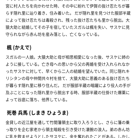
宮に村人たちを向かわせた時、その中に紛れて伊賀の抜け忍たちが暮
らす隠れ里に辿り着き、住み着いた。 だが隠れ里を見つけた服部半蔵
によって抜け忍たちは毒殺され、残った抜け忍たちも里から脱出。大
猿大助と結婚してその子を宿していたスガルは楓を失い、サスケに見
守られながら赤ん坊を産み落とし、亡くなっている。
楓
(かえで)
スガルの一人娘。大猿大助と母が相思相愛になった後、サスケに姉の
ように接している。亡き母への思いから父の再婚を受け入れられなか
ったサスケに対して、早くから二人の結婚を望んでいた。同じ隠れキ
リシタンの母や仲間共々村を捨て、大猿大助に恩義のある抜け忍たち
が暮らす隠れ里に移り住んだ。 だが服部半蔵の暗躍により役人の手が
及ぶことになった隠れ里から脱出する時、服部半蔵の仕掛けた爆薬に
よって谷底に落ち、他界している。
死巻 兵馬
(しまき ひょうま)
金貸しの近江屋を通して竹間藩領主に取り入ろうとし、さらに藩の乗
っ取りを企む家老から領主暗殺を引き受けた凄腕の浪人。弟の赤ん坊
に乳を飲ませようとしたサスケに、金を奪われたことがある。しかし