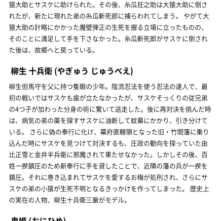
猿大助とサスケに助けられた。その後、糸瓜狂之助は大猿大助に倒さ
れたが、新たに現れた弟の糸瓜斬死郎に捕らわれてしまう。 やがて大
猿大助の計略にかかった魔壁弾正の生死を握る立場に立ったものの、
そのことに満足して手を下さなかった。糸瓜斬死郎がサスケに倒され
た後は、故郷へと戻っている。
柳生 十兵衛
(やぎゅう じゅうべえ)
柳生但馬守を父に持つ隻眼の少年。陰流忍法を使う忍法の達人で、最
初の戦いではサスケも歯が立たなかったが、サスケそっくりの従兄弟
の4つ子が加わった分身の術に驚いて逃走した。後に再対決を挑んだ時
は、病気の弟の薬を探すサスケに油断して蚊幕にかかり、引き分けて
いる。 さらに偽の奉行に化け、幕府直轄領となった旧・竹間藩に乗り
込んだ時にサスケを見つけて対決するも、圧政の動向を探っていた由
比正雪と金井半兵衛に邪魔されて果たせなかった。しかしその後、百
姓一揆鎮圧のため新奉行に手を貸したことで、近隣の藩の兵が一揆を
鎮圧。それに巻き込まれてサスケを愛するお梅が処刑され、さらにサ
スケの弟の小猿が生死不明となるきっかけを作ってしまった。 歴史上
の実在の人物、柳生十兵衛三厳がモデル。
鬼姫
(おにひめ)