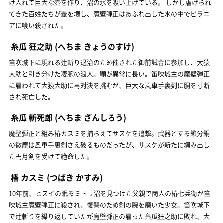
け入れて巨大な壺を作り、沼の水を吸い上げている。 しかし虐げられ
てきた百姓たちが壺を壊し、魔壁弾正はあふれ出した水の中でピラニ
アに喰い殺された。
糸瓜 狂之助
(へちま きょうのすけ)
笛吹城下に現れる辻斬り退治のため催された御前試合に参加し、大猿
大助と引き分けた凄腕の浪人。顎が異常に長い。笛吹城主の魔壁弾正
に雇われて大猿大助に再対決を挑むが、巨大な風車手裏剣に胴を寸断
され死亡した。
糸瓜 斬死郎
(へちま ざんしろう)
魔壁弾正と組み椿カスミを捕らえてサスケを追撃。武器とする鎖分銅
の微塵は風車手裏剣さえ破るものだったが、サスケが新たに編み出し
た円月剣を受けて絶命した。
椿 カスミ
(つばき かすみ)
10年前、ヒスイの眠るミドリ沼を見つけた父親で商人の椿七兵衛が笛
吹城主魔壁弾正に殺され、復讐のため剣の腕を磨いた少女。笛吹城下
で辻斬りを繰り返していたが魔壁弾正の雇った糸瓜狂之助に敗れ、大