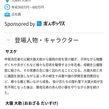
年収368万円～600万円
正社員
Sponsored by
登場人物・キャラクター
サスケ
甲賀流忍者の父親大猿大助から猿飛の術を受け継ぎ、子供ながら微塵
がくれや炎がくれなど様々な忍術を駆使する少年忍者。母親を公儀隠
密に殺され、その思慕の念に強く囚われることになる。大猿大助と共
に諸国を放浪しながら追っ手の柳生十兵衛や謎の伊賀忍者四貫目な
ど、様々な敵と戰いながら成長。 抜け忍たちの隠れ里で大猿大助が生
死不明となった後は、異母兄弟の赤ん坊小猿を守りながら旅を続け
た。
大猿 大助
(おおざる だいすけ)