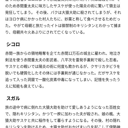
のため赤間重太夫に味方したサスケが使った陽炎の術に驚いて領主は
発狂してしまう。 その後、パクは大猿大助に殺されてしまうが、それ
はヨロケ病にかかった村人たちに、妙薬と称して食べさせるためだっ
た。 やがて母親と旅だったイトは御禁制のキリシタンとわかって捕ま
り、母親共々火あぶりにされて亡くなっている。
シコロ
赤間一族からの領地略奪を企てた赤間12万石の城主に雇われ、地泣き
剣法を使う赤間重太夫の影武者、八平次を雷発手裏剣で殺した忍者。
サスケとの戦いでは陽炎の術に何度も欺かれるが、クサリカタビラを
脱いでも硬質化したその体には手裏剣が通じなかった。だがサスケを
追って入った洞窟で一酸化炭素中毒になってしまい、記憶を失ったう
えに知能も衰えている。
スガル
旅の途中で病に倒れた大猿大助を助けて愛しあうようになった百姓女
で、隠れキリシタン。かつて一揆に加わった夫が殺され、娘の楓、大
猿大助サスケと共に稲作をして暮らすようになる。その後、村の隠れ
キリシタンを助けるため、大猿大助がおかげまいりを起こして伊勢神