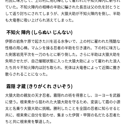
村民に味方して、上の村に用心棒として雇われた不知火陣内に斬られ
ていた。不知火陣内の相棒の半助に騙された長吉は父の仇を討とうと
して返り討ちにされてしまうが、大猿大助が不知火陣内を倒し、半助
も大竜巻に吸い上げられ消えてしまった。
不知火 陣内
(しらぬい じんない)
伊那の岩魚ケ原で起きた川を巡る水争いで、上の村に雇われた残酷な
性格の用心棒。マムシを操る忍者の半助を引き連れ、下の村に味方し
た剣客岩見平次を一刀のもとに斬り倒した。さらに半助は大猿大助を
失明させたが、自己催眠状態に入った大猿大助によって雇われた浪人
たち共々不知火陣内は討ち取られ、死体は大竜巻によって近隣に撒き
散らされることになった。
霧隠 才蔵
(きりがくれ さいぞう)
大猿大助の親友の天才忍者。霧隠れの術を得意とし、ヨーヨーを武器
に使う。根来衆から狙われた大猿大助を守るため、変装して霞の小源
太と名乗り大猿大助に挑戦。勝利したことを全国の忍者に知らせると
共に、根来衆に自分を狙わせ、集まった伊賀・甲賀の名だたる忍者た
ちと共に根来衆を撃退した。