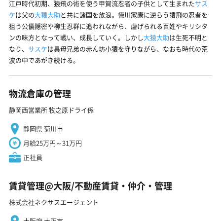
江戸時代初期、猿飛の術を使う甲賀流忍者の子供として生まれた
サス
ケ
は父の
大猿大助
と共に諸国を放浪。徳川家康に逆らう猿飛の忍者を
狙う公儀隠密や柳生忍群に追われながら、虐げられる百姓やキリシタ
ンの味方となって戦い、成長していく。しかし
大猿大助
は生死不明と
なり、
サスケ
は異母兄弟の赤ん坊小猿を守りながら、なおも時代の荒
波の中であがき続ける。
物流倉庫の管理
静岡西営業所 牧之原ドライ係
静岡県 菊川市
月給25万円～31万円
正社員
賃貸管理@大阪/不動産賃貸・仲介・管理
株式会社ネクサスエージェント
大阪府 大阪市