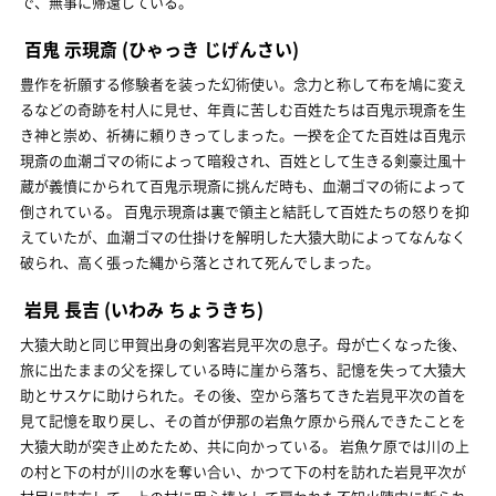
で、無事に帰還している。
百鬼 示現斎
(ひゃっき じげんさい)
豊作を祈願する修験者を装った幻術使い。念力と称して布を鳩に変え
るなどの奇跡を村人に見せ、年貢に苦しむ百姓たちは百鬼示現斎を生
き神と崇め、祈祷に頼りきってしまった。一揆を企てた百姓は百鬼示
現斎の血潮ゴマの術によって暗殺され、百姓として生きる剣豪辻風十
蔵が義憤にかられて百鬼示現斎に挑んだ時も、血潮ゴマの術によって
倒されている。 百鬼示現斎は裏で領主と結託して百姓たちの怒りを抑
えていたが、血潮ゴマの仕掛けを解明した大猿大助によってなんなく
破られ、高く張った縄から落とされて死んでしまった。
岩見 長吉
(いわみ ちょうきち)
大猿大助と同じ甲賀出身の剣客岩見平次の息子。母が亡くなった後、
旅に出たままの父を探している時に崖から落ち、記憶を失って大猿大
助とサスケに助けられた。その後、空から落ちてきた岩見平次の首を
見て記憶を取り戻し、その首が伊那の岩魚ケ原から飛んできたことを
大猿大助が突き止めたため、共に向かっている。 岩魚ケ原では川の上
の村と下の村が川の水を奪い合い、かつて下の村を訪れた岩見平次が