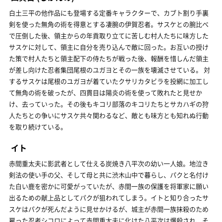
白土三平の他作品にも登場する定番キャラクターで、カブト割り手裏
剣を使った無角の術を得意とする凄腕の伊賀忍者。サスケとの腕比べ
で圧倒した後、領主からの年貢取り立てに苦しむ村人たちに味方した
サスケに対して、領主に自分を売り込んで敵に回った。お互いの授け
た策で村人たちと領主配下の侍たちが戦った後、報酬を惜しんだ領主
が差し向けた忍者集団尾根のユガヨとその一族を壊滅させている。 対
するサスケは尾根のユガヨが着ていたクサリカタビラを投網に加工し
て無角の術を破ったが、四貫目は陽炎の術を使って敗れたと見せか
け、去っていった。その後もキコリ部落のキコリたちとサカハギの狩
人たちとの争いにサスケ共々関わるなど、敵とも味方とも知れぬ行動
を取り続けている。
イト
赤間重太夫に影武者として仕える炭焼き八平次の幼い一人娘。地泣き
剣法の使い手の父、そして母と共に渋木山中で暮らし、パクと名付け
た白い鹿を密かに可愛がっていたが、赤間一族の保護を将軍家に願い
出るための献上品としてパクが狙われてしまう。イトと知り合ったサ
スケはパクが死んだように見せかけるが、城主が赤間一族抹殺のため
雇った忍者シコロによって赤間重太夫に化けた八平次は爆殺され、そ