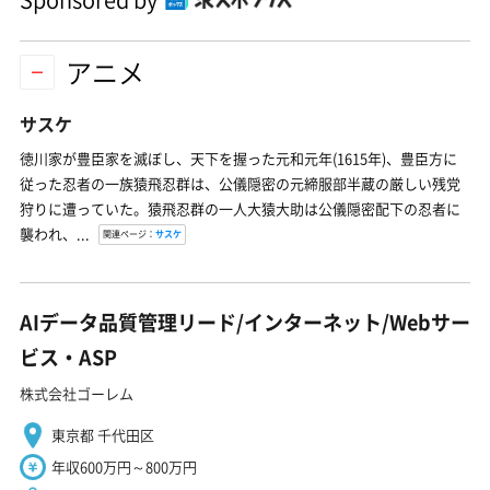
アニメ
サスケ
徳川家が豊臣家を滅ぼし、天下を握った元和元年(1615年)、豊臣方に
従った忍者の一族猿飛忍群は、公儀隠密の元締服部半蔵の厳しい残党
狩りに遭っていた。猿飛忍群の一人大猿大助は公儀隠密配下の忍者に
襲われ、...
関連ページ：
サスケ
AIデータ品質管理リード/インターネット/Webサー
ビス・ASP
株式会社ゴーレム
東京都 千代田区
年収600万円～800万円