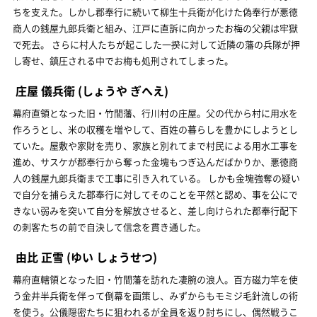
ちを支えた。しかし郡奉行に続いて柳生十兵衛が化けた偽奉行が悪徳
商人の銭屋九郎兵衛と組み、江戸に直訴に向かったお梅の父親は牢獄
で死去。 さらに村人たちが起こした一揆に対して近隣の藩の兵隊が押
し寄せ、鎮圧される中でお梅も処刑されてしまった。
庄屋 儀兵衛
(しょうや ぎへえ)
幕府直領となった旧・竹間藩、行川村の庄屋。父の代から村に用水を
作ろうとし、米の収穫を増やして、百姓の暮らしを豊かにしようとし
ていた。屋敷や家財を売り、家族と別れてまで村民による用水工事を
進め、サスケが郡奉行から奪った金塊もつぎ込んだばかりか、悪徳商
人の銭屋九郎兵衛まで工事に引き入れている。 しかも金塊強奪の疑い
で自分を捕らえた郡奉行に対してそのことを平然と認め、事を公にで
きない弱みを突いて自分を解放させると、差し向けられた郡奉行配下
の刺客たちの前で自決して信念を貫き通した。
由比 正雪
(ゆい しょうせつ)
幕府直轄領となった旧・竹間藩を訪れた凄腕の浪人。百方磁力竿を使
う金井半兵衛を伴って倒幕を画策し、みずからもモミジ毛針流しの術
を使う。公儀隠密たちに狙われるが全員を返り討ちにし、偶然戦うこ