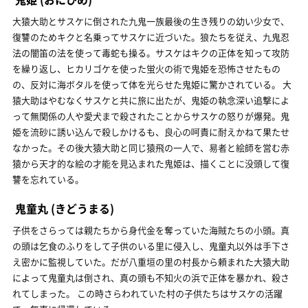
大猿大助とサスケに倒された九鬼一族最後の生き残りの幼い少女で、
復讐のためキクと名乗ってサスケに近づいた。狼たちを従え、九鬼忍
法の闇笛の法を使って毒蛇も操る。サスケはキクの正体を知って攻防
を繰り返し、ヒカリゴケを使った蛍火の術で鬼姫を恐怖させたもの
の、反対に海ボタルを使って体を光らせた鬼姫に驚かされている。 大
猿大助はやむなくサスケと共に旅に出たが、鬼姫の執念深い追撃によ
って無関係の人や愛犬まで殺されたことからサスケの怒りが爆発。鬼
姫を流砂に誘い込んで殺しかけるも、良心の呵責に耐えかねて果たせ
なかった。その後大猿大助と同じ猿飛の一人で、易者と絵師を営む赤
猿から天才的な絵の才能を見込まれた鬼姫は、描くことに没頭して復
讐を忘れている。
鬼童丸
(きどうまる)
子供をさらっては親たちから身代金を奪っていた海賊たちの小頭。真
の頭は乞食のふりをして子供のいる里に侵入し、鬼童丸以外は手下さ
え密かに監視していた。だが八重垣の里の村長から頼まれた大猿大助
によって鬼童丸は倒され、真の頭も不知火の浜で正体を暴かれ、殺さ
れてしまった。 この時さらわれていた村の子供たちはサスケの活躍