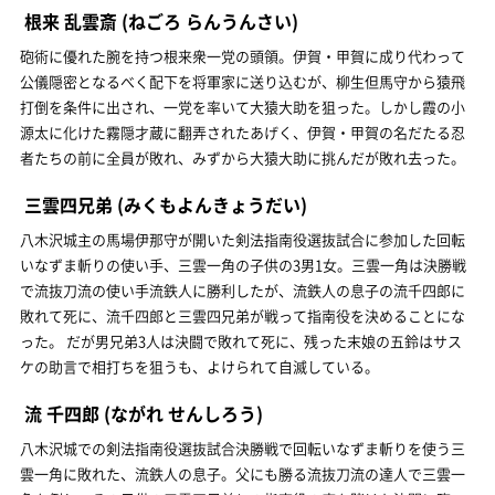
根来 乱雲斎
(ねごろ らんうんさい)
砲術に優れた腕を持つ根来衆一党の頭領。伊賀・甲賀に成り代わって
公儀隠密となるべく配下を将軍家に送り込むが、柳生但馬守から猿飛
打倒を条件に出され、一党を率いて大猿大助を狙った。しかし霞の小
源太に化けた霧隠才蔵に翻弄されたあげく、伊賀・甲賀の名だたる忍
者たちの前に全員が敗れ、みずから大猿大助に挑んだが敗れ去った。
三雲四兄弟
(みくもよんきょうだい)
八木沢城主の馬場伊那守が開いた剣法指南役選抜試合に参加した回転
いなずま斬りの使い手、三雲一角の子供の3男1女。三雲一角は決勝戦
で流抜刀流の使い手流鉄人に勝利したが、流鉄人の息子の流千四郎に
敗れて死に、流千四郎と三雲四兄弟が戦って指南役を決めることにな
った。 だが男兄弟3人は決闘で敗れて死に、残った末娘の五鈴はサス
ケの助言で相打ちを狙うも、よけられて自滅している。
流 千四郎
(ながれ せんしろう)
八木沢城での剣法指南役選抜試合決勝戦で回転いなずま斬りを使う三
雲一角に敗れた、流鉄人の息子。父にも勝る流抜刀流の達人で三雲一