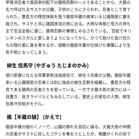
甲賀流忍者で真田幸村配下の猿飛忍群の一人であることから、大猿の
名で呼ばれるサスケの父親。子供のころにさらわれ、忍者として育て
られた。豊臣方の残党抹殺を狙う服部半蔵の娘率いる公儀隠密に妻を
殺され、サスケと共に諸国放浪の旅に出る。大柄な体格と怪力の持ち
主で忍法全般に通じ、猿飛忍群の筆頭とみなされている。 百姓でキリ
シタンのスガルと愛しあうようになってから、かつて助けた抜け忍た
ちの隠れ里に身を寄せるが、宿敵の服部半蔵が仕掛けた爆薬により生
死不明となってしまう。
柳生 但馬守
(やぎゅう たじまのかみ)
徳川家康に仕える将軍家剣法指南役で、柳生十兵衛の父親。服部半蔵
率いる公儀隠密の忍者とは別に独自の柳生忍群を組織し、豊臣方の残
党である猿飛の忍者たちを狙っている。一方で大猿大助の実力には一
目置き、良きライバルともみなしている。歴史上の実在の人物、柳生
但馬守宗矩がモデル。
楓【半蔵の娘】
(かえで)
服部半蔵の娘のくノ一で、山猫の群れを自在に操る。大猿大助の仲間
の忍者がサスケに託したコケシを奪おうとしたが、微塵がくれの術で