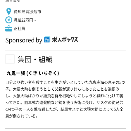
旭営業所
愛知県 尾張旭市
月給22万円～
正社員
Sponsored by
集団・組織
九鬼一族
(くき いちぞく)
自分より強い者を殺すことを生きがいとしていた九鬼炎海の息子の5つ
子。大猿大助を倒そうとして父親が返り討ちにあったことを逆恨み
し、大猿大助ばかりか猿飛忍群を根絶やしにしようと猟師に化けて襲
ってきた。歯車式六連発銃など銃を使う火術に長け、サスケの従兄弟
の4つ子の一人を撃ち殺したが、結局サスケと大猿大助によって5人全
員が倒されている。