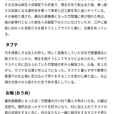
その正体は柳生十兵衛配下の忍者で、領主を矢で射止めた後、乗っ取
りの証拠となる連判状を奪って家老と近江屋を死に追いやっている。
その後取り潰され、幕府の直轄領となった竹間藩に再び現れた時は、
偽の新奉行となった柳生十兵衛配下の小六に化けていたが、江戸に直
訴に向かった百姓たちを殺そうとしてサスケと戦い、左腕を失ってい
る。
タブテ
弓を得意とする非人の狩人。同じく密猟をしていた兄を竹間藩領主に
殺されたことから、領主を殺そうとしてサスケに止められた。やがて
サスケと共に囚えられていた竹間城の牢から解放され、以後、年上な
がら、サスケを兄貴と呼ぶようになった。サスケと暮らす中で郡奉行
管理下のお止場に忍び込んで狩りをすることを密かに繰り返し、お止
場の仕掛けから放たれた矢で命を落としている。
お梅
(おうめ)
幕府直轄領となった旧・竹間藩の行川村で暮らす明るい少女。父親は
百姓代。偶然出会ったサスケを好きになり、村に迎え入れてサスケの
弟の世話をすると共に、村の女たちと一緒に稲作をするサスケや男た