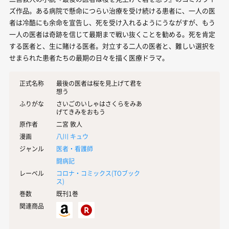
ズ作品。ある病院で懸命につらい治療を受け続ける患者に、一人の医
者は冷酷にも余命を宣告し、死を受け入れるようにうながすが、もう
一人の医者は奇跡を信じて最期まで戦い抜くことを勧める。死を肯定
する医者と、生に賭ける医者。対立する二人の医者と、難しい選択を
せまられた患者たちの最期の日々を描く医療ドラマ。
正式名称
最後の医者は桜を見上げて君を
想う
ふりがな
さいごのいしゃはさくらをみあ
げてきみをおもう
原作者
二宮 敦人
漫画
八川 キュウ
ジャンル
医者・看護師
闘病記
レーベル
コロナ・コミックス(
TOブック
ス
)
巻数
既刊1巻
関連商品