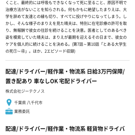
くこと、最終的には呼吸もできなくなって死に至ること、原因不明で
治療方法がないことを知らされる。何もかもに絶望したまりえは、大
学を辞めて友達との縁も切り、すべてに投げやりになってしまう。し
かし、そんな様子のまりえを見た晴夫は、特別に在宅診療の許可を取
り、無報酬で彼女の往診を続けることを決意。医者としてのあるべき
姿を模索していた晴夫は、まりえが最期を迎えるその日まで、彼女の
ケアを個人的に続けることを決める。(第7話～第10話「とある大学生
の死①～④」。ほか、2エピソード収録)
配達/ドライバー/軽作業・物流系 日給3万円保障/
置き配あり 車なしOK 宅配ドライバー
株式会社ジーテクノス
千葉県 八千代市
業務委託
配達/ドライバー/軽作業・物流系 軽貨物ドライバ