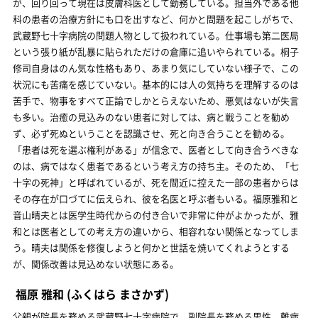
が、回り回って現在は皮膚科医として勤務している。担当外である他
科の患者の治療方針にも口を出すなど、何かと問題を起こしがちで、
武蔵野七十字病院の問題人物として扱われている。仕事場も第二医局
という張り紙が乱暴に貼られただけの倉庫に追いやられている。桐子
修司自身はのん気な性格もあり、あまり気にしていない様子で、この
状況にも苦痛を感じていない。基本的には人の気持ちを理解するのは
苦手で、物事をすべて正論でしかとらえないため、悪気はないが失言
も多い。治癒の見込みのない患者に対しては、病と戦うことを勧め
ず、必ず死ぬということを認識させ、死と向き合うことを勧める。
「患者は死を選ぶ権利がある」が信念で、医者として向き合うべきな
のは、病ではなく患者であるという考え方の持ち主。そのため、「七
十字の死神」と呼ばれているが、死を間近に控えた一部の患者からは
その存在が口づてに伝えられ、彼を名医と呼ぶ者もいる。福原雅和と
音山晴夫とは医学生時代からの付き合いで非常に仲がよかったが、雅
和とは医者としての考え方の違いから、相容れない関係となってしま
う。晴夫は関係を修復しようと何かと世話を焼いてくれようとする
が、関係改善は見込めない状態にある。
福原 雅和
(ふくはら まさかず)
父親が院長を務める武蔵野七十字病院で、副院長を務める男性。難病