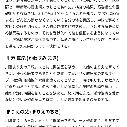
なり、ある日突然左足が地面にくっついたように動かなくなり、武蔵
野七十字病院の音山晴夫のもとを訪れた。検査の結果、筋委縮性側索
硬化症と診断され、3年から5年で死に至ることを知り、すべてに絶望
する。どんどん動かなくなっていく自分の体を実感し、学校を辞めて
友達との縁を切った。個人的に無償で往診を続けようとする晴夫に初
めは反発するものの、それを受け入れて彼を信頼するようになってい
く。次第に病状が悪化する中で、延命治療について話が及び、自ら死
を選んで死に向かっていく決断をする。
川澄 真紀
(かわすみ まき)
川澄まりえの母親。夫と共に開業医を務め、一人娘のまりえを育てて
きた。優秀な医者であることも影響してか、少々威圧感のあるタイ
プ。娘が筋萎縮性側索硬化症であると聞き、一時は取り乱すが献身的
に寄り添おうとする。のちに夫と共に開業した病院の規模を縮小し、
娘の介護に時間を割くことを決めた。終末期を迎え、延命治療を受け
ないと決めた娘の意思を尊重し、共に最期を迎える決意をする。
まりえの父
(まりえのちち)
川澄まりえの父親。妻と共に開業医を務め、一人娘のまりえを育てて
きた。娘が筋萎縮性側索硬化症であることを知り、妻と共に開業した