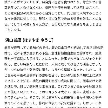
添うことができておらず、無自覚に患者を傷つけたり、苛立たせる言
葉を放つことも少なくない。橋田が治療を放棄して退院したことが、
ある意味自分の失敗であると自覚しており、同じ病で入院することに
なった雄吾に対しては、雅和と共に強気で攻める姿勢を取ることにな
る。そしてその強引な考え方が、自分だけでなく患者をも苦しませる
ことになる。
浜山 雄吾
(はまやま ゆうご)
赤園が担当している30代の男性。妻の浜山京子と結婚してまだ1年の新
婚で、近々子供が生まれる予定。急性骨髄性白血病と診断され、武蔵
野七十字病院に入院することになった。仕事で大きなプロジェクトを
抱え、忙しい時期だっただけに、入院に際しては苦渋の決断となった
が、つらい抗がん剤治療に耐え、ようやく緩解となった。しかし、担
当医から今後の治療方針の説明を受け、自分の状態が予想以上に深刻
であることを知る。病気の再発や治療の成功に関して、確率だけで話
が進む中、難しい選択をせまられる。これでつらい毎日から解放され
ると信じていただけに、そのショックは大きく、簡単に決断すること
ができなかった。そこで、同じ病室だった橋田富士夫から聞いた桐子
修司のことを思い出し、修司に今後の不安を吐露する。しかし、これ