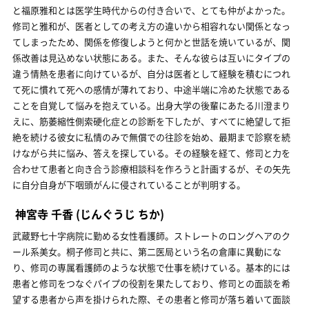
と福原雅和とは医学生時代からの付き合いで、とても仲がよかった。
修司と雅和が、医者としての考え方の違いから相容れない関係となっ
てしまったため、関係を修復しようと何かと世話を焼いているが、関
係改善は見込めない状態にある。また、そんな彼らは互いにタイプの
違う情熱を患者に向けているが、自分は医者として経験を積むにつれ
て死に慣れて死への感情が薄れており、中途半端に冷めた状態である
ことを自覚して悩みを抱えている。出身大学の後輩にあたる川澄まり
えに、筋萎縮性側索硬化症との診断を下したが、すべてに絶望して拒
絶を続ける彼女に私情のみで無償での往診を始め、最期まで診察を続
けながら共に悩み、答えを探している。その経験を経て、修司と力を
合わせて患者と向き合う診療相談科を作ろうと計画するが、その矢先
に自分自身が下咽頭がんに侵されていることが判明する。
神宮寺 千香
(じんぐうじ ちか)
武蔵野七十字病院に勤める女性看護師。ストレートのロングヘアのク
ール系美女。桐子修司と共に、第二医局という名の倉庫に異動にな
り、修司の専属看護師のような状態で仕事を続けている。基本的には
患者と修司をつなぐパイプの役割を果たしており、修司との面談を希
望する患者から声を掛けられた際、その患者と修司が落ち着いて面談