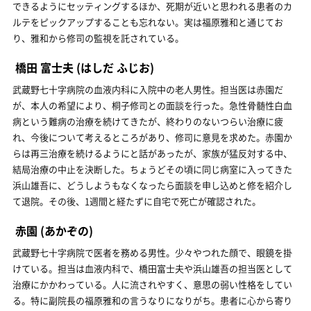
できるようにセッティングするほか、死期が近いと思われる患者のカ
ルテをピックアップすることも忘れない。実は福原雅和と通じてお
り、雅和から修司の監視を託されている。
橋田 富士夫
(はしだ ふじお)
武蔵野七十字病院の血液内科に入院中の老人男性。担当医は赤園だ
が、本人の希望により、桐子修司との面談を行った。急性骨髄性白血
病という難病の治療を続けてきたが、終わりのないつらい治療に疲
れ、今後について考えるところがあり、修司に意見を求めた。赤園か
らは再三治療を続けるようにと話があったが、家族が猛反対する中、
結局治療の中止を決断した。ちょうどその頃に同じ病室に入ってきた
浜山雄吾に、どうしようもなくなったら面談を申し込めと修を紹介し
て退院。その後、1週間と経たずに自宅で死亡が確認された。
赤園
(あかぞの)
武蔵野七十字病院で医者を務める男性。少々やつれた顔で、眼鏡を掛
けている。担当は血液内科で、橋田富士夫や浜山雄吾の担当医として
治療にかかわっている。人に流されやすく、意思の弱い性格をしてい
る。特に副院長の福原雅和の言うなりになりがち。患者に心から寄り