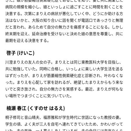
病院の規模を縮小し、娘といっしょに過ごすことに時間を割くことを
決意する。次第にまりえの病状が悪化していく中、どうにか助ける方
法はないかと、大阪の知り合いに話を聞くが電話口であっさりと無理
だと言われ、あらためて自分の無力さを痛感することになる。しかし
終末期を迎え、延命治療を受けないと決めた娘の意思を尊重し、共に
最期を迎える決意をする。
啓子
(けいこ)
川澄まりえの友人の女の子。まりえとは同じ東教医科大学を目指し、
共に勉強していた。同時に合格し、いっしょに楽しい大学生活を送る
はずだったが、まりえが筋萎縮性側索硬化症と診断され、叶わなくな
った。まりえを心配して家を訪れるが、絶望したまりえからもう来な
いでと突き放され、自分の無力さを実感する。最近、まりえが何もな
い場所でつまづくことに気づいていた。
楠瀬 春江
(くすのせ はるえ)
桐子修司と音山晴夫、福原雅和が学生時代に世話になった教授の妻。
学生の頃、よく夫が三人を自宅へ連れてきていたため、かわいがって
いた。夫の死後、一人暮らしをしているが、夫の命日には毎年なんら