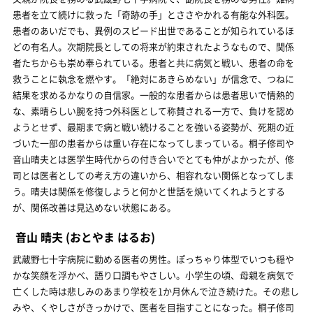
患者を立て続けに救った「奇跡の手」とささやかれる有能な外科医。
患者のあいだでも、異例のスピード出世であることが知られているほ
どの有名人。次期院長としての将来が約束されたようなもので、関係
者たちからも崇め奉られている。患者と共に病気と戦い、患者の命を
救うことに執念を燃やす。「絶対にあきらめない」が信念で、つねに
結果を求めるかなりの自信家。一般的な患者からは患者思いで情熱的
な、素晴らしい腕を持つ外科医として称賛される一方で、負けを認め
ようとせず、最期まで病と戦い続けることを強いる姿勢が、死期の近
づいた一部の患者からは重い存在になってしまっている。桐子修司や
音山晴夫とは医学生時代からの付き合いでとても仲がよかったが、修
司とは医者としての考え方の違いから、相容れない関係となってしま
う。晴夫は関係を修復しようと何かと世話を焼いてくれようとする
が、関係改善は見込めない状態にある。
音山 晴夫
(おとやま はるお)
武蔵野七十字病院に勤める医者の男性。ぽっちゃり体型でいつも穏や
かな笑顔を浮かべ、語り口調もやさしい。小学生の頃、母親を病気で
亡くした時は悲しみのあまり学校を1か月休んで泣き続けた。その悲し
みや、くやしさがきっかけで、医者を目指すことになった。桐子修司