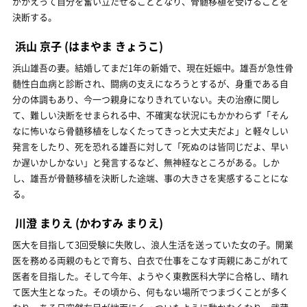
がかえって自分を奮い立たせることとなり、骨髄移植を受けることを
決断する。
浜山 京子
(はまやま きょうこ)
浜山雄吾の妻。結婚してまだ1年の新婚で、現在妊娠中。雄吾が急性骨
髄性白血病と診断され、闘病の支えになろうとするが、身重である自
分の体調もあり、今一つ親身になりきれていない。夫の治療に関し
て、難しい決断をせまられる中、不確実な状況にもかかわらず「そん
なに怖いなら骨髄移植をしなくたってきっと大丈夫だよ」と軽々しい
発言をしたり、死を恐れる雄吾に対して「死ぬのは皆同じだよ、早い
か遅いかしかない」と発言するなど、無神経なところがある。しか
し、雄吾が骨髄移植を決断した途端、事の大きさを実感することにな
る。
川澄 まりえ
(かわすみ まりえ)
医大を目指して3回受験に失敗し、浪人生活を送っていた女の子。開業
医を務める両親のもとで育ち、白衣で仕事をこなす両親にあこがれて
医者を目指した。そして今年、ようやく東教医科大学に合格し、晴れ
て医大生となった。その頃から、何もない場所でつまづくことが多く