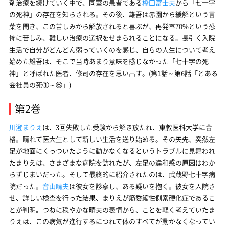
剤治療を続けていく中で、同室の患者である
橋田富士夫
から「七十字
の死神」の存在を知らされる。その後、雄吾は赤園から緩解という言
葉を聞き、この苦しみから解放されると喜ぶが、再発率70%という恐
怖に苦しみ、難しい治療の選択をせまられることになる。長引く入院
生活で自分がどんどん弱っていくのを感じ、自らの人生について考え
始めた雄吾は、そこで当時あまり意味を感じなかった「七十字の死
神」と呼ばれた医者、修司の存在を思い出す。(第1話～第6話「とある
会社員の死①～⑥」)
第2巻
川澄まりえ
は、3回失敗した受験から解き放たれ、東教医科大学に合
格。晴れて医大生として新しい生活を送り始める。その矢先、突然左
足が地面にくっついたように動かなくなるというトラブルに見舞われ
たまりえは、さまざまな病院を訪れたが、左足の違和感の原因はわか
らずじまいだった。そして最終的に紹介されたのは、武蔵野七十字病
院だった。
音山晴夫
は彼女を診察し、ある疑いを抱く。彼女を入院さ
せ、詳しい検査を行った結果、まりえが筋委縮性側索硬化症であるこ
とが判明。つねに穏やかな晴夫の表情から、ことを軽く考えていたま
りえは、この病気が進行するにつれて体のすべてが動かなくなってい