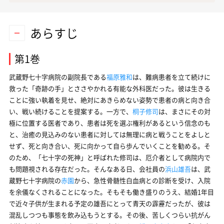
あらすじ
第1巻
武蔵野七十字病院の副院長である
福原雅和
は、難病患者を立て続けに
救った「奇跡の手」とささやかれる有能な外科医だった。彼は生きる
ことに強い執着を見せ、絶対にあきらめない姿勢で患者の病と向き合
い、戦い続けることを提案する。一方で、
桐子修司
は、まさにその対
極に位置する医者であり、患者は死を選ぶ権利があるという信念のも
と、治癒の見込みのない患者に対しては無理に病と戦うことをよしと
せず、死と向き合い、死に向かって自ら歩んでいくことを勧める。そ
のため、「七十字の死神」と呼ばれた修司は、厄介者として病院内で
も問題視される存在だった。そんなある日、会社員の
浜山雄吾
は、武
蔵野七十字病院の
赤園
から、急性骨髄性白血病との診断を受け、入院
を余儀なくされることになった。そもそも働き盛りのうえ、結婚1年目
で近々子供が生まれる予定の雄吾にとって青天の霹靂だったが、彼は
混乱しつつも事態を飲み込もうとする。その後、苦しくつらい抗がん