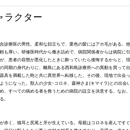
ャラクター
)
合診療医の男性。柔和な顔立ちで、栗色の髪にはアホ毛がある。
頼も厚い。研修医時代から働き詰めで、病院関係者からは病院に
が、患者の容態が悪化したときに酔っていたら後悔するからと、
の同期の身代わりに、離島にある西和島診療所への異動を買って
器具を満載した鞄と共に異世界へ転移した。その後、現地で出会っ
ようになった。獣人の少女･コロネ、森神さま(キマイラ)との出会
め、すべての病める者を救うための病院の設立を決意する。なお
る。
が赤く、猫耳と尻尾と牙が生えている。母親はコロネを産んです