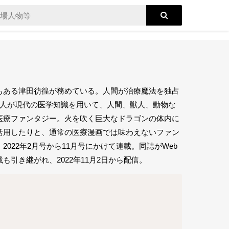
もある津田彷徨が務めている。人間が治療魔法を独占
唯人が現代の医学知識を用いて、人間、獣人、動物な
医療ファンタジー。火を吹く巨大なドラゴンの体内に
活用したりと、通常の医療漫画では味わえないファン
22年2月号から11月号にかけて連載。同誌がWeb
引き継がれ、2022年11月2日から配信。