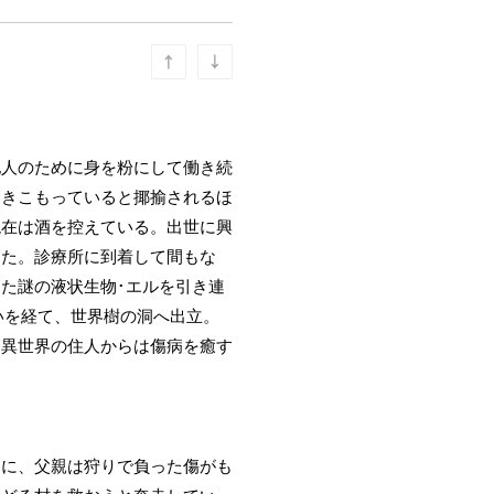
他人のために身を粉にして働き続
引きこもっていると揶揄されるほ
現在は酒を控えている。出世に興
出た。診療所に到着して間もな
た謎の液状生物･エルを引き連
いを経て、世界樹の洞へ出立。
、異世界の住人からは傷病を癒す
ぐに、父親は狩りで負った傷がも