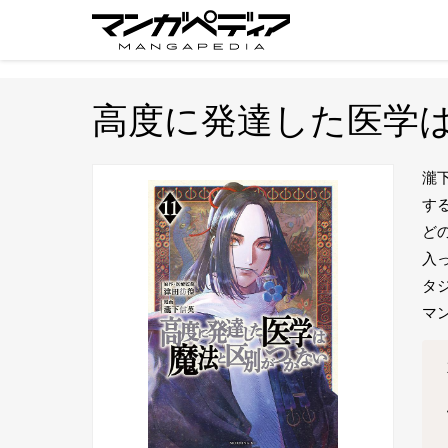
高度に発達した医学
瀧
す
ど
入
タ
マ