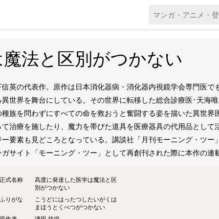
は魔法と区別がつかない
下信英の代表作。原作は日本消化器病・消化器内視鏡学会専門医で
る異世界を舞台にしている。その世界に転移した総合診療医･天海
の種族を問わずにすべての命を救おうと奮闘する姿を描いた異世界
って治療を施したり、魔力を帯びた道具を医療器具の代用品として
ジー要素も見どころとなっている。講談社「月刊モーニング・ツー」20
ンガサイト「モーニング・ツー」として再創刊された際に本作の連載も
正式名称
高度に発達した医学は魔法と区
別がつかない
ふりがな
こうどにはったつしたいがくは
まほうとくべつがつかない