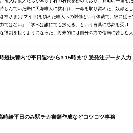
。祖父は獣人たちが暮らす村の村長を務めており、衰退の一途を
苦しんでいた際に天海唯人に救われ、一命を取り留めた。奴隷と
森神さま(キマイラ)を鎮めた唯人への対価という体裁で、彼に従
力ではない」「学べば誰にでも扱える」という言葉に感銘を受け
な役割を担うようになった。将来的には自分の力で傷病に苦しむ
時短扶養内で平日週2から3 15時まで 受発注データ入力
/高時給平日のみ駅チカ書類作成などコツコツ事務