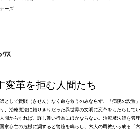
ナーズ
す変革を拒む人間たち
師として貴賤（きせん）なく命を救うのみならず、「病院の設置
り、治療魔法に頼りきりだった異世界の文明に変革をもたらして
人間からすれば、許し難い行為にほかならない。治療魔法師を管理
国家存亡の危機に瀕すると警鐘を鳴らし、六人の司教から成る「