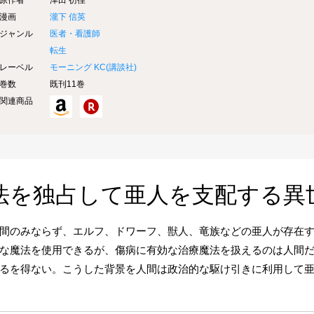
原作者
津田 彷徨
漫画
瀧下 信英
ジャンル
医者・看護師
転生
レーベル
モーニング KC(
講談社
)
巻数
既刊11巻
関連商品
法を独占して亜人を支配する異
間のみならず、エルフ、ドワーフ、獣人、竜族などの亜人が存在
な魔法を使用できるが、傷病に有効な治療魔法を扱えるのは人間
るを得ない。こうした背景を人間は政治的な駆け引きに利用して