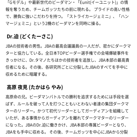
「Gモデル」や最新世代のビーダマン・「Eunit(イーユニット)」の情
報を奪うため、チームガッツたちの前に現れる。 プライドの高い性格
で、勝負に強いこだわりを持つ。「ストライカージェミニ」、「ハン
マージェミニ」という2機のビーダマンを同時に操る。
Dr.迫
(どくたーさこ)
JBAの技術者の男性。JBAの最高会議議員の一人だが、密かにダークマ
ターと協力している。全日本TOPビーダー選手権での会場爆破事件を
きっかけに、Dr.タマノたちほかの技術者を追放し、JBA本部の最高責
任者になる。その後、各研究所ごとに分裂したJBAのすべてを手中に
収めるために暗躍する。
高原 夜見
(たかはら やみ)
高原命の兄。ビーダマンバトルでの勝利を追求するためには手段を選
ばず、ルールを破って人を打つこともいとわない者達の集団ダークマ
ターのリーダー。かつて初代リーダーとしてガーディアンを組織して
いたが、ある事情からガーディアンを離れてダークマターのリーダー
になった。JBAのDr.迫に働きかけ、JBA本部の専属ビーダーとなり、
JBAをも手中に収める。 その後、チームガッツを中心にJBAから分裂