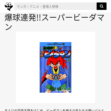
爆球連発!!スーパービーダマ
ン
主人公の戸坂玉悟をはじめ、ビーダマンを操る少年たちの熱いバトル