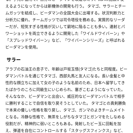
えるようになってからは新機体の開発も行う。 タマゴ、サラーとチー
ムガッツを結成し、ビーダマンの全国大会に出場する。状況判断力と
分析力に優れ、チームガッツでは司令塔役を務める。実質的なリーダ
ーだが、短気すぎる性格が災いして窮地に陥ることも多い。連射とパ
ワーショットを両立できるように開発した「ワイルドワイバーン」や
「スプレッドワイバーン」など、「ワイバーンシリーズ」と呼ばれる
ビーダマンを使用。
サラー
アラブの石油王の息子で、年齢は戸坂玉悟(タマゴ)たちと同程度。ビー
ダマンバトルを通じてタマゴ、西部丸馬と友人になる。長い金髪と中
性的な顔立ちに加えて女の子のような名前のため、日本へ留学してき
たばかりのころに同級生にいじめられ、塞ぎこむようになっていた。
そんななか、ビーダマンと出会い、威圧的なビーダマンバトルで相手
に勝利することで自信を取り戻そうとしていた。 タマゴとの真剣勝負
で本来の優しい性格を取り戻し、タマゴ、ガンマのよきチームメイト
となる。冷静な性格で、無茶をしがちなタマゴとガンマをたしなめる
役割だが、精神的に弱いところもある。発射したビー玉に回転を加
え、弾道を自在にコントロールする「スタッグスフィンクス」など、