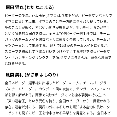
飛田 猫丸
(とだ ねこまる)
ビーダーの少年。戸坂玉悟(タマゴ)より年下だが、ビーダマンバトルで
タマゴに負けて以来、タマゴのことを一方的にライバル視している。
身のこなしが軽く、すばやい動きが得意だが、狙いを付けるのが苦手
という致命的な弱点を持つ。全日本TOPビーダー選手権では、チーム
ガッツのチームメイト選抜バトルに運良く合格してしまい、チームガ
ッツの一員として出場する。 戦力ではほかのチームメイトに劣るが、
スコープを搭載して正確な狙いをつけやすくする機能を持つビーダマ
ン・「ハンティングリンクス」をDr.タマノに与えられ、意外な場面で
活躍を見せる。
風間 美利
(かざま よしのり)
全日本ビーダー選手権に出場したビーダーの一人。チームバーグラー
ズのチームリーダー。カウボーイ風の衣装で、テンガロンハットのつ
ばを弾く癖がある。両手で2機のビーダマンを操る凄腕の持ち主で、
「東の連射王」という異名を持ち、全国のビーダーから一目置かれる
存在。連射以外にも、視界の外にあるものを察知する能力に長け、タ
ーゲットを見ずにビー玉を命中させる早撃ちを得意とする。 全日本ビ