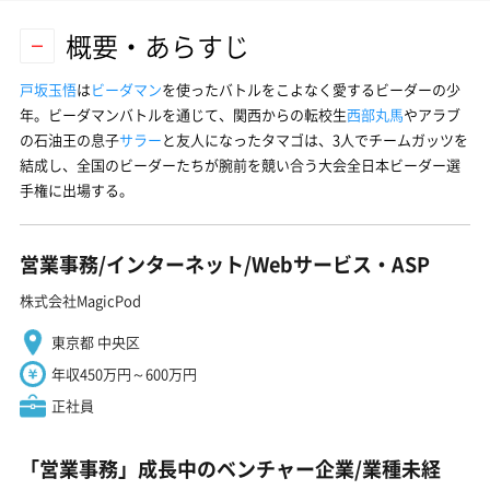
概要・あらすじ
戸坂玉悟
は
ビーダマン
を使ったバトルをこよなく愛するビーダーの少
年。ビーダマンバトルを通じて、関西からの転校生
西部丸馬
やアラブ
の石油王の息子
サラー
と友人になったタマゴは、3人でチームガッツを
結成し、全国のビーダーたちが腕前を競い合う大会全日本ビーダー選
手権に出場する。
営業事務/インターネット/Webサービス・ASP
株式会社MagicPod
東京都 中央区
年収450万円～600万円
正社員
「営業事務」成長中のベンチャー企業/業種未経