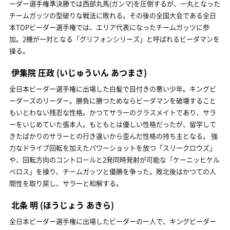
ーダー選手権準決勝では西部丸馬(ガンマ)を圧倒するが、一丸となった
チームガッツの型破りな戦法に敗れる。その後の全国大会である全日
本TOPビーダー選手権では、エリア代表になったチームガッツに参
加。2機が一対となる「グリフォンシリーズ」と呼ばれるビーダマンを
操る。
伊集院 圧政
(いじゅういん あつまさ)
全日本ビーダー選手権に出場した白髪で目付きの悪い少年。キングビ
ーダーズのリーダー。勝負に勝つためならビーダマンを破壊すること
もいとわない残忍な性格。かつてサラーのクラスメイトであり、サラ
ーをいじめていた張本人。もともとは優しい性格だったが、留学して
きたばかりのサラーとの行き違いから歪んだ性格の持ち主となる。 強
力なドライブ回転を加えたパワーショットを放つ「スリークロウズ」
や、回転方向のコントロールと2発同時発射が可能な「ケーニッヒケル
ベロス」を操り、チームガッツと優勝を争った。敗北後はかつての人
間性を取り戻し、サラーと和解する。
北条 明
(ほうじょう あきら)
全日本ビーダー選手権に出場したビーダーの一人で、キングビーダー