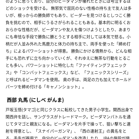
のように思っており、自分のビーダマンが壊れたときには号泣するほ
どのショックを受ける。 無邪気で屈託のない性格の持ち主で友人は多
いが、根っからの勝負師でもあり、ビーダーを見つけるとしつこく勝
負を挑むので、相手にうるさがられることもある。基本的に明るくお
おらかな性格だが、ビーダマンや友人を傷つけようとしたり、あまり
にも卑怯な手段で勝負に勝とうとする相手に対しては本気で怒る。小
柄だが人並み外れた馬鹿力と体力の持ち主で、両手を使った「締め打
ち」によるパワーショットが得意。 勝負にかける情熱から、どんな相
手にも恐れずに立ち向かっていくが、それゆえに無茶な行動をとるこ
とも多い。パワーショットに特化した「ファイティングフェニック
ス」や「コンバットフェニックス」など、「フェニックスシリーズ」
と呼ばれるビーダマンを使用。 奥の手は、両足の力も加えてホールド
パーツを締め付ける「キャノンショット」。
西部 丸馬
(にしべ がんま)
戸坂玉悟(タマゴ)と同じクラスに転校してきた男子小学生。関西出身で
関西弁を話し、サングラスがトレードマーク。ビーダマンバトルを通
じてタマゴと親友になる。ビーダマンを片手で操って、狙い撃ちと連
射を得意とし、「スナイパーガンマ」、「西の連射王」の異名をと
る。手先が器用で、自分のビーダマンを改造したり、JBAの施設が使