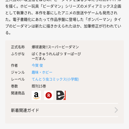
を描く。ホビー玩具「ビーダマン」シリーズのメディアミックス企画
として執筆され、本作を基にしたアニメの放送やゲームも発売され
た。電子書籍化にあたって作品序盤に登場した「ボンバーマン」タイ
プのビーダマンは新たに描きかえられたほか、加筆修正が行われてい
る。
正式名称
爆球連発!!スーパービーダマン
ふりがな
ばくきゅうれんぱつ すーぱーび
ーだまん
作者
今賀 俊
ジャンル
趣味・ホビー
レーベル
てんとう虫コミックス(
小学館
)
巻数
既刊15巻
関連商品
新着関連ガイド