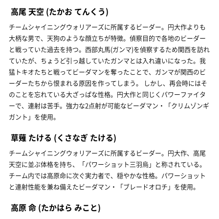
高尾 天空
(たかお てんくう)
チームシャイニングウォリアーズに所属するビーダー。円大作よりも
大柄な男で、天狗のような顔立ちが特徴。偵察目的で各地のビーダー
と戦っていた過去を持つ。西部丸馬(ガンマ)を偵察するため関西を訪れ
ていたが、ちょうど引っ越していたガンマとは入れ違いになった。我
猛トキオたちと戦ってビーダマンを奪ったことで、ガンマが関西のビ
ーダーたちから恨まれる原因を作ってしまう。 しかし、再会時にはそ
のことを忘れている大ざっぱな性格。円大作と同じくパワーファイタ
ーで、連射は苦手。強力な2点射が可能なビーダマン・「クリムゾンギ
ガント」を使用。
草薙 たける
(くさなぎ たける)
チームシャイニングウォリアーズに所属するビーダー。円大作、高尾
天空に並ぶ体格を持ち、「パワーショット三羽烏」と称されている。
チーム内では高原命に次ぐ実力者で、穏やかな性格。パワーショット
と連射性能を兼ね備えたビーダマン・「ブレードオロチ」を使用。
高原 命
(たかはら みこと)