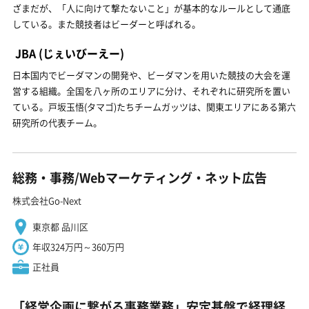
ざまだが、「人に向けて撃たないこと」が基本的なルールとして通底
している。また競技者はビーダーと呼ばれる。
JBA
(じぇいびーえー)
日本国内でビーダマンの開発や、ビーダマンを用いた競技の大会を運
営する組織。全国を八ヶ所のエリアに分け、それぞれに研究所を置い
ている。戸坂玉悟(タマゴ)たちチームガッツは、関東エリアにある第六
研究所の代表チーム。
総務・事務/Webマーケティング・ネット広告
株式会社Go-Next
東京都 品川区
年収324万円～360万円
正社員
「経営企画に繋がる事務業務」安定基盤で経理経