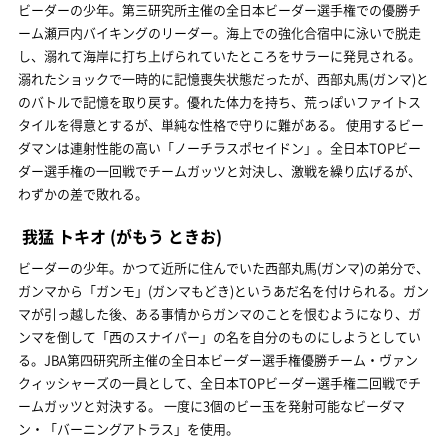
ビーダーの少年。第三研究所主催の全日本ビーダー選手権での優勝チ
ーム瀬戸内バイキングのリーダー。海上での強化合宿中に泳いで脱走
し、溺れて海岸に打ち上げられていたところをサラーに発見される。
溺れたショックで一時的に記憶喪失状態だったが、西部丸馬(ガンマ)と
のバトルで記憶を取り戻す。優れた体力を持ち、荒っぽいファイトス
タイルを得意とするが、単純な性格で守りに難がある。 使用するビー
ダマンは連射性能の高い「ノーチラスポセイドン」。全日本TOPビー
ダー選手権の一回戦でチームガッツと対決し、激戦を繰り広げるが、
わずかの差で敗れる。
我猛 トキオ
(がもう ときお)
ビーダーの少年。かつて近所に住んでいた西部丸馬(ガンマ)の弟分で、
ガンマから「ガンモ」(ガンマもどき)というあだ名を付けられる。ガン
マが引っ越した後、ある事情からガンマのことを恨むようになり、ガ
ンマを倒して「西のスナイパー」の名を自分のものにしようとしてい
る。JBA第四研究所主催の全日本ビーダー選手権優勝チーム・ヴァン
クィッシャーズの一員として、全日本TOPビーダー選手権二回戦でチ
ームガッツと対決する。 一度に3個のビー玉を発射可能なビーダマ
ン・「バーニングアトラス」を使用。