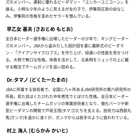
ズのメンバー。連射に優れるビーダマン・「ユンカーユニコーン」を
操る。小柄な少年のように見えるが女の子で、伊集院圧政の幼なじ
み。伊集院の性格を歪めたサラーを憎んでいる。
早乙女 基夫
(さおとめ もとお)
全日本ビーダー選手権に出場したビーダーの少年で、キングビーダー
ズのメンバー。JBAから盗みだした設計図を基に最新式のビーダマ
ン・「アイアンサイクロプス」を作り上げ、段違いの性能を見せつけ
る。大柄で無口な性格。体格を活かして、北条明をリュックの上に載
せる戦法でチームガッツを追い詰める。
Dr.タマノ
(どくたーたまの)
JBAに所属する技術者で、全国に八ヶ所あるJBA研究所の第六研究所の
所長。見た目はくたびれた中年男性でとぼけた性格。全日本ビーダー
選手権に出場したチームガッツの専属技術者となり、強化パーツや新
型ビーダマンの開発で戸坂玉悟(タマゴ)たちを支える。技術力は西部丸
馬(ガンマ)を遥かに凌ぐが、ガンマからは助手のように扱われている。
村上 海人
(むらかみ かいと)