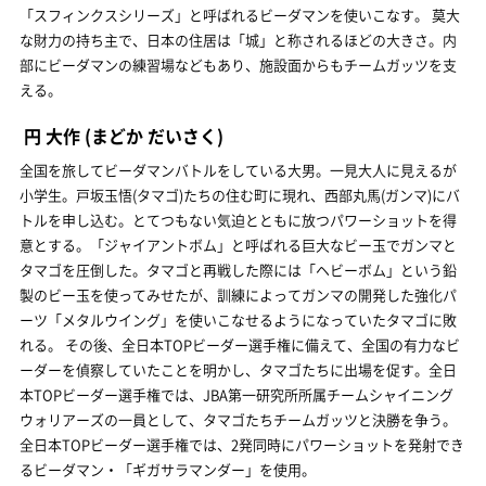
「スフィンクスシリーズ」と呼ばれるビーダマンを使いこなす。 莫大
な財力の持ち主で、日本の住居は「城」と称されるほどの大きさ。内
部にビーダマンの練習場などもあり、施設面からもチームガッツを支
える。
円 大作
(まどか だいさく)
全国を旅してビーダマンバトルをしている大男。一見大人に見えるが
小学生。戸坂玉悟(タマゴ)たちの住む町に現れ、西部丸馬(ガンマ)にバ
トルを申し込む。とてつもない気迫とともに放つパワーショットを得
意とする。「ジャイアントボム」と呼ばれる巨大なビー玉でガンマと
タマゴを圧倒した。タマゴと再戦した際には「ヘビーボム」という鉛
製のビー玉を使ってみせたが、訓練によってガンマの開発した強化パ
ーツ「メタルウイング」を使いこなせるようになっていたタマゴに敗
れる。 その後、全日本TOPビーダー選手権に備えて、全国の有力なビ
ーダーを偵察していたことを明かし、タマゴたちに出場を促す。全日
本TOPビーダー選手権では、JBA第一研究所所属チームシャイニング
ウォリアーズの一員として、タマゴたちチームガッツと決勝を争う。
全日本TOPビーダー選手権では、2発同時にパワーショットを発射でき
るビーダマン・「ギガサラマンダー」を使用。