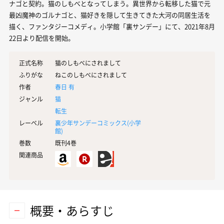
ナゴと契約。猫のしもべとなってしまう。異世界から転移した猫で元
最凶魔神のゴルナゴと、猫好きを隠して生きてきた大河の同居生活を
描く、ファンタジーコメディ。小学館「裏サンデー」にて、2021年8月
22日より配信を開始。
正式名称
猫のしもべにされまして
ふりがな
ねこのしもべにされまして
作者
春日 有
ジャンル
猫
転生
レーベル
裏少年サンデーコミックス(
小学
館
)
巻数
既刊4巻
関連商品
概要・あらすじ