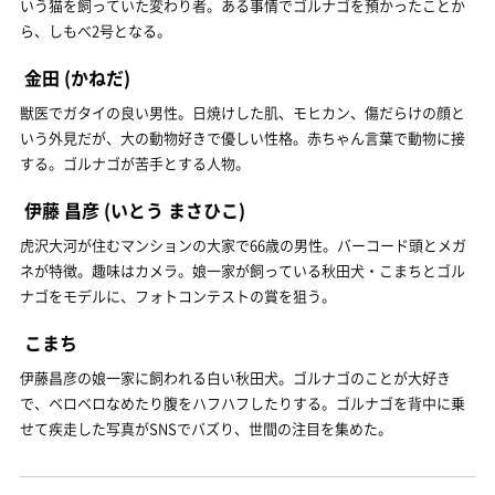
いう猫を飼っていた変わり者。ある事情でゴルナゴを預かったことか
ら、しもべ2号となる。
金田
(かねだ)
獣医でガタイの良い男性。日焼けした肌、モヒカン、傷だらけの顔と
いう外見だが、大の動物好きで優しい性格。赤ちゃん言葉で動物に接
する。ゴルナゴが苦手とする人物。
伊藤 昌彦
(いとう まさひこ)
虎沢大河が住むマンションの大家で66歳の男性。バーコード頭とメガ
ネが特徴。趣味はカメラ。娘一家が飼っている秋田犬・こまちとゴル
ナゴをモデルに、フォトコンテストの賞を狙う。
こまち
伊藤昌彦の娘一家に飼われる白い秋田犬。ゴルナゴのことが大好き
で、ベロベロなめたり腹をハフハフしたりする。ゴルナゴを背中に乗
せて疾走した写真がSNSでバズり、世間の注目を集めた。