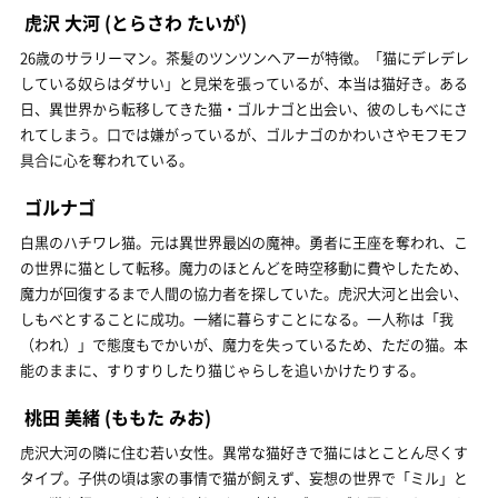
虎沢 大河
(とらさわ たいが)
26歳のサラリーマン。茶髪のツンツンヘアーが特徴。「猫にデレデレ
している奴らはダサい」と見栄を張っているが、本当は猫好き。ある
日、異世界から転移してきた猫・ゴルナゴと出会い、彼のしもべにさ
れてしまう。口では嫌がっているが、ゴルナゴのかわいさやモフモフ
具合に心を奪われている。
ゴルナゴ
白黒のハチワレ猫。元は異世界最凶の魔神。勇者に王座を奪われ、こ
の世界に猫として転移。魔力のほとんどを時空移動に費やしたため、
魔力が回復するまで人間の協力者を探していた。虎沢大河と出会い、
しもべとすることに成功。一緒に暮らすことになる。一人称は「我
（われ）」で態度もでかいが、魔力を失っているため、ただの猫。本
能のままに、すりすりしたり猫じゃらしを追いかけたりする。
桃田 美緒
(ももた みお)
虎沢大河の隣に住む若い女性。異常な猫好きで猫にはとことん尽くす
タイプ。子供の頃は家の事情で猫が飼えず、妄想の世界で「ミル」と