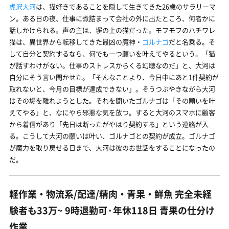
虎沢大河
は、猫好きであることを隠して生きてきた26歳のサラリーマ
ン。ある日の夜、仕事に煮詰まって会社の外に出たところ、何者かに
話しかけられる。声の主は、塀の上の猫だった。モフモフのハチワレ
猫は、異世界から転移してきた最凶の魔神・
ゴルナゴ
だと名乗る。そ
して自分と契約するなら、何でも一つ願いを叶えてやるという。「猫
が話すわけがない。仕事のストレスからくる幻聴なのだ」と、大河は
自分にそう言い聞かせた。「そんなことより、今日中にあと1件契約が
取れないと、今月の目標が達成できない」。そうつぶやきながら大河
はその場を離れようとした。それを聞いたゴルナゴは「その願いを叶
えてやる」と、なにやら邪悪な気を放つ。すると大河のスマホに顧客
から着信があり「先日は断ったがやはり契約する」という連絡が入
る。こうして大河の願いは叶い、ゴルナゴとの契約が成立。ゴルナゴ
が魔力を取り戻せる日まで、大河は彼のお世話をすることになったの
だ。
軽作業・物流系/配達/精肉・青果・鮮魚 完全未経
験者も33万~ 9時退勤可·年休118日 青果の仕分け
作業