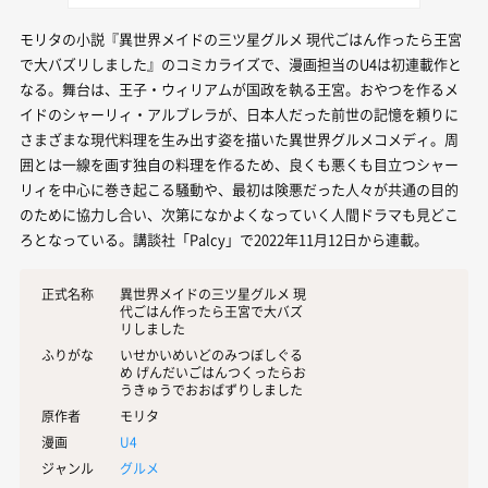
モリタの小説『異世界メイドの三ツ星グルメ 現代ごはん作ったら王宮
で大バズリしました』のコミカライズで、漫画担当のU4は初連載作と
なる。舞台は、王子・ウィリアムが国政を執る王宮。おやつを作るメ
イドのシャーリィ・アルブレラが、日本人だった前世の記憶を頼りに
さまざまな現代料理を生み出す姿を描いた異世界グルメコメディ。周
囲とは一線を画す独自の料理を作るため、良くも悪くも目立つシャー
リィを中心に巻き起こる騒動や、最初は険悪だった人々が共通の目的
のために協力し合い、次第になかよくなっていく人間ドラマも見どこ
ろとなっている。講談社「Palcy」で2022年11月12日から連載。
正式名称
異世界メイドの三ツ星グルメ 現
代ごはん作ったら王宮で大バズ
リしました
ふりがな
いせかいめいどのみつぼしぐる
め げんだいごはんつくったらお
うきゅうでおおばずりしました
原作者
モリタ
漫画
U4
ジャンル
グルメ