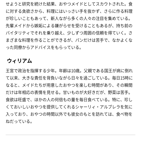
せようと研究を続けた結果、おやつメイドとしてスカウトされた。食
に対する貪欲さから、料理にはいっさい手を抜かず、さらに作る料理
が珍しいこともあって、新人ながら多くの人々の注目を集めている。
先輩メイドから嫉妬による嫌がらせを受けることもあるが、持ち前の
バイタリティでそれを乗り越え、少しずつ周囲の信頼を得ていく。さ
まざまな料理を作ることができるが、パンだけは苦手で、なかよくな
った同僚からアドバイスをもらっている。
ウィリアム
王宮で政治を指揮する少年。年齢は10歳。父親である国王が病に倒れ
て以来、大きな責任を背負いながら日々を過ごしている。毎日15時に
なると、メイドたちが用意したおやつを楽しむ時間があり、その瞬間
だけは年相応の表情を見せる。甘いものが大好きだが、野菜は苦手。
食欲は旺盛で、ほかの人の何倍もの量を毎日食べている。特に、珍し
くておいしいおやつを提供してくれるシャーリィ・アルブレラを気に
入っており、おやつの時間以外でも彼女のもとを訪れては、食べ物を
ねだっている。