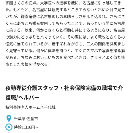
御園さくらの従妹。大学院への進学を機に、名古屋に引っ越してき
た。もともと、名古屋には観光するところすらないと冷めた目で見て
いたが、御園竜也に名古屋めしの素晴らしさを叩き込まれ、さらにさ
くらにあちこち観光案内してもらったことで、あっという間に名古屋
に染まる。以来、何かとさくらと行動を共にするようになり、名古屋
の魅力にどっぷりとハマっていく。その際には、よく竜也とさくらの
惚気に当てられているが、若干呆れながらも、二人の関係を微笑まし
く見守っている。何かに興味を持つと、すぐにスマホで写真を撮る癖
がある。ちなみにおいしいものを食べたときは、さくらとよく似た恍
惚とした表情を浮かべる。
夜勤専従介護スタッフ・社会保険完備の職場で介
護職/ヘルパー
特別養護老人ホーム八千代城
千葉県 佐倉市
時給1,316円～