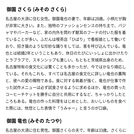
御園 さくら
(みその さくら)
名古屋の大須に住む女性。御園竜也の妻で、年齢は28歳。小柄だが胸
が非常に大きい。また、独特のファッションセンスの持ち主で、パジ
ャマやパーカーなど、家の内外を問わず獣耳のフードの付いた服を着
ていることが多い。ふだんは喫茶店「ひばり」で看板娘として働いて
おり、招き猫のような珍妙な踊りをしては、客を呼び込んでいる。竜
也とは結婚2年ということもあり、休日のたびにいっしょに出かけたり
とラブラブで、スキンシップも激しい。もともと茨城県出身のため、
名古屋特有の食文化には驚くことも多かったが、今ではかなり順応し
ている。それもこれも、すべては名古屋の食文化に詳しい竜也の薫陶
と、彼への愛の賜物である。食に対する執着が強く、竜也が仕事で作
った試作メニューは必ず試食させるように求めるほか、竜也の買った
コーヒーチケットを勝手に自分と共用にするなど、ちゃっかりしたと
ころもある。竜也の作った料理をはじめとした、おいしいものを食べ
た際には、恍惚とした表情で「うみゃー」と言うのが口癖。
御園 竜也
(みその たつや)
名古屋の大須に住む男性。御園さくらの夫で、年齢は33歳。さくらに