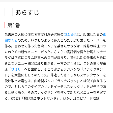
あらすじ
第1巻
名古屋の大須に住む名古屋料理研究家の
御園竜也
は、起床した妻の
御
園さくら
のため、いつものようにあんこのたっぷり乗ったトーストを
作る。合わせて作った台湾ミンチを乗せたサラダは、雑誌の料理コラ
ムのための新作メニューだった。さくらの高評価を得た台湾ミンチサ
ラダは正式にコラム記事への採用が決まり、竜也は別の仕事のために
新たなメニュー開発に取り掛かる。一方のさくらは、自分の働く喫茶
店「
ひばり
」へと出勤し、そこで客からフジパンの「スナックサン
ド」を大量にもらうのだった。帰宅したさくらからスナックサンドを
受け取った竜也は、山崎製パンの「ランチパック」とは似て非なるも
ので、むしろこのタイプのサンドイッチはスナックサンドが元祖であ
ると熱く語り、そのスナックサンドを使って新たなメニューを考案す
る。(第1話「揚げ焼きホットサンド」。ほか、11エピソード収録)