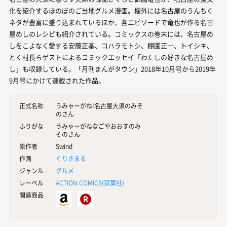
化を紹介するほのぼのご当地グルメ漫画。欄外には名古屋のうんちく
ネタが豊富に盛り込まれているほか、各エピソードで竜也が作る名古
屋めしのレシピも紹介されている。コミックスの巻末には、名古屋め
しをこよなく愛する安藤正基、コハラモトシ、棚園正一、トイシキ、
とく村長らゲストによるコミックエッセイ「わたしの好きな名古屋め
し」も収録している。「月刊まんがタウン」2018年10月号から2019年
9月号にかけて連載された作品。
正式名称
うみゃーがね!名古屋大須のみそ
のさん
ふりがな
うみゃーがねなごやおおすのみ
そのさん
原作者
Swind
作画
くりきまる
ジャンル
グルメ
レーベル
ACTION COMICS(
双葉社
)
関連商品