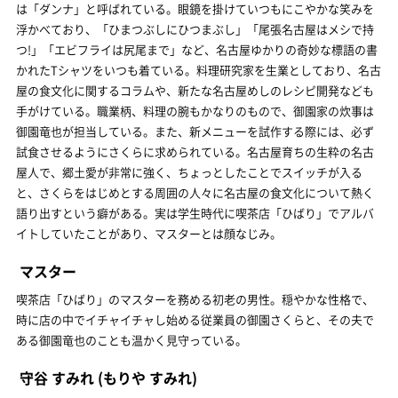
は「ダンナ」と呼ばれている。眼鏡を掛けていつもにこやかな笑みを
浮かべており、「ひまつぶしにひつまぶし」「尾張名古屋はメシで持
つ!」「エビフライは尻尾まで」など、名古屋ゆかりの奇妙な標語の書
かれたTシャツをいつも着ている。料理研究家を生業としており、名古
屋の食文化に関するコラムや、新たな名古屋めしのレシピ開発なども
手がけている。職業柄、料理の腕もかなりのもので、御園家の炊事は
御園竜也が担当している。また、新メニューを試作する際には、必ず
試食させるようにさくらに求められている。名古屋育ちの生粋の名古
屋人で、郷土愛が非常に強く、ちょっとしたことでスイッチが入る
と、さくらをはじめとする周囲の人々に名古屋の食文化について熱く
語り出すという癖がある。実は学生時代に喫茶店「ひばり」でアルバ
イトしていたことがあり、マスターとは顔なじみ。
マスター
喫茶店「ひばり」のマスターを務める初老の男性。穏やかな性格で、
時に店の中でイチャイチャし始める従業員の御園さくらと、その夫で
ある御園竜也のことも温かく見守っている。
守谷 すみれ
(もりや すみれ)