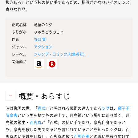
抜き取る」という技の使い手であるため、描写がかなりバイオレンス
寄りな作品。
正式名称
竜童のシグ
ふりがな
りゅうどうのしぐ
作者
野口 賢
ジャンル
アクション
レーベル
ジャンプ・コミックス(
集英社
)
関連商品
概要・あらすじ
時は戦国の世。「
百式
」と呼ばれる武術の達人である
シグ
は、
獅子王
院豪鬼
という男を探す旅の途上で、月島領という場所に辿り着く。月
島領の領主・
百鬼丸
が「百式」の使い手であり、豪鬼自身であると
も、豪鬼を殺した男であるとも言われていることを知ったシグは、百
鬼丸のいる城を目指し、百鬼丸の放つ
百鬼忍軍
との戦いを繰り広げて