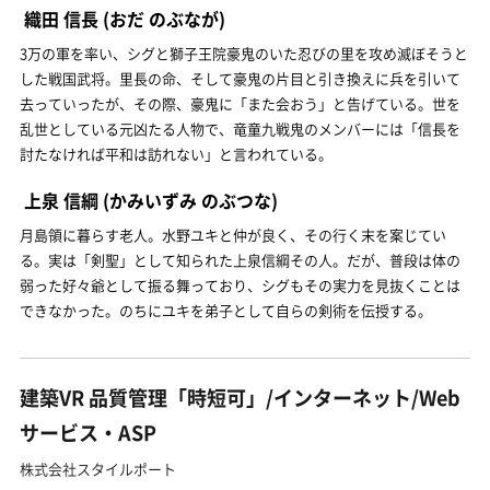
織田 信長
(おだ のぶなが)
3万の軍を率い、シグと獅子王院豪鬼のいた忍びの里を攻め滅ぼそうと
した戦国武将。里長の命、そして豪鬼の片目と引き換えに兵を引いて
去っていったが、その際、豪鬼に「また会おう」と告げている。世を
乱世としている元凶たる人物で、竜童九戦鬼のメンバーには「信長を
討たなければ平和は訪れない」と言われている。
上泉 信綱
(かみいずみ のぶつな)
月島領に暮らす老人。水野ユキと仲が良く、その行く末を案じてい
る。実は「剣聖」として知られた上泉信綱その人。だが、普段は体の
弱った好々爺として振る舞っており、シグもその実力を見抜くことは
できなかった。のちにユキを弟子として自らの剣術を伝授する。
建築VR 品質管理「時短可」/インターネット/Web
サービス・ASP
株式会社スタイルポート