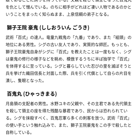
を仇として憎んでいる。のちに相手がどれほど凄い人物であるのかと
いうことをまったく知らぬまま、上泉信綱の弟子となる。
獅子王院 豪鬼
(ししおういん ごうき)
武術「百式」の達人。竜童九戦鬼の「九番」であり、また「組頭」の
地位にある男性。シグの古い友人であり、実質的な師匠。もっとも、
獅子王院豪鬼自身がシグに「百式」を教えたことは一度もなく、シグ
は豪鬼の修行の様子などを眺め、模倣するうちに半ば独学で「百式」
を体得するに至っている。シグと暮らしていた忍びの里を滅ぼそうと
兵を挙げた織田信長と対面した際、兵を引く代償として自らの片目を
潰し、隻眼となった。
百鬼丸
(ひゃっきまる)
月島領の支配者の男性。水野ユキの父親や、その主君である先代領主
を殺して領主の座を得た残酷な暴君であり、民からは恐れられてい
る。シグを抹殺すべく、百鬼忍軍ら多くの刺客を放つ。武術「百式」
の使い手という触れ込みで、また、獅子王院豪鬼をこの手で殺したと
自称している。