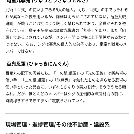
竜童九戦鬼
(りゅうどうきゅうせんき)
武術「百式」の使い手である9人の達人。同じ「百式」の中でもそれぞ
れが異なった技を用いるが、詳細は明らかにされていない。竜童九戦
鬼同士が戦うことは掟により厳しく禁じられており、全員がそれを遵
守している。獅子王院豪鬼は竜童九戦鬼の「九番」であり、また「組
頭」であるとされているが、メンバー間には特に上下関係があるわけ
ではない。 なお、シグは豪鬼の個人的な弟子であり、竜童九戦鬼のメ
ンバーではない。
百鬼忍軍
(ひゃっきにんぐん)
百鬼丸の配下の忍者たち。「一の組 組頭」の「光の玉佐」は斬糸術の
使い手、「二の組 組頭」の「氷翔鬼」は触れたものを凍らせる忍術の
使い手といった具合に、いずれもかなりの実力を持つそうそうたる顔
ぶれ。だが、ほとんどのメンバーはシグの圧倒的な戦闘能力の前に、
時間稼ぎすらできず次々に蹴散らされていく。
現場管理・進捗管理/その他不動産・建設系