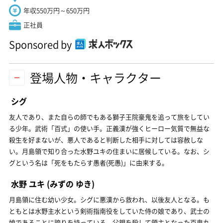
年収550万円～650万円
正社員
Sponsored by
登場人物・キャラクター
シグ
友人であり、また自らの師でもある獅子王院豪鬼を追って旅をしてい
る少年。武術「百式」の使い手。正義漢が強くヒーロー気質で無益な
殺生を好まないが、悪人であると判断した相手に対しては容赦しな
い。月島領で知り合った水野ユキの住まいに居候している。なお、シ
グという名は「死をもたらす愚者(死愚)」に由来する。
水野 ユキ
(みずの ゆき)
月島領に住む幼い少女。シグに悪漢から救われ、以後友人となる。も
ともとは水野主水という剣術指南役をしていた侍の娘であり、武士の
娘であることに誇りを持っている。父親を殺して領主となった百鬼丸