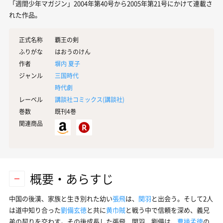
「週間少年マガジン」2004年第40号から2005年第21号にかけて連載さ
れた作品。
正式名称
覇王の剣
ふりがな
はおうのけん
作者
塀内 夏子
ジャンル
三国時代
時代劇
レーベル
講談社コミックス(
講談社
)
巻数
既刊4巻
関連商品
概要・あらすじ
中国の後漢、家族と生き別れた幼い
張飛
は、
関羽
と出会う。そして2人
は道中知り合った
劉備玄徳
と共に
黄巾賊
と戦う中で信頼を深め、義兄
弟の契りを交わす。その後成長した張飛、関羽、劉備は、
曹操孟徳
の