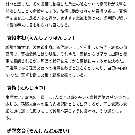
討つと語った。その言葉に動揺した兵士の隙をついて夏侯淵が攻撃を
開始したことで命拾いをする。私情に動かされない曹操の姿に、夏侯
惇は彼を主に足る人物と認め、ますます忠誠を誓った。虎牢関の戦い
で呂布奉先に目を射られ片目になる。
袁紹本初
(えんしょうほんしょ)
冀州渤海太守。汝南郡出身。四代続いて三公を出した名門・袁家の御
曹司で、曹操孟徳とは幼馴染。それゆえ、曹操からは早めに出陣と援
軍を要請されるが、周囲の状況を見てから曹操に与するかを決めた。
同盟軍である孫堅文台への援軍をわざと送らなかったり、自己中心的
な人物。董卓を倒した後の覇権を狙っている。
袁術
(えんじゅつ)
南陽太守。袁家の一員。2万人以上の軍を率いて曹操孟徳の呼び掛けに
応じる。孫堅文台への後方支援部隊として出発するが、同じ袁家の袁
紹に道に迷った振りをして冀州へ戻るように言われ、その通りにす
る。
孫堅文台
(そんけんぶんだい)