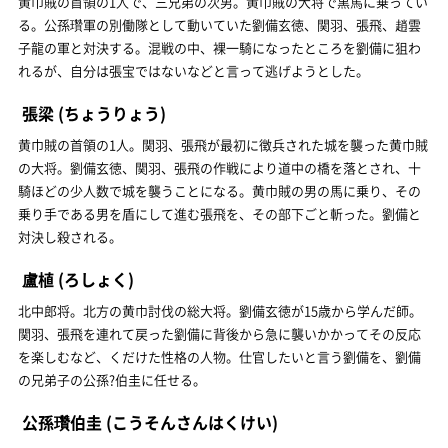
黄巾賊の首領の1人で、三兄弟の次男。黄巾賊の大将で黒馬に乗ってい
る。公孫瓚軍の別働隊として動いていた劉備玄徳、関羽、張飛、趙雲
子龍の軍と対決する。混戦の中、裸一騎になったところを劉備に狙わ
れるが、自分は張宝ではないなどと言って逃げようとした。
張梁
(ちょうりょう)
黄巾賊の首領の1人。関羽、張飛が最初に徴兵された城を襲った黄巾賊
の大将。劉備玄徳、関羽、張飛の作戦により道中の橋を落とされ、十
騎ほどの少人数で城を襲うことになる。黄巾賊の男の馬に乗り、その
乗り手である男を盾にして進む張飛を、その部下ごと斬った。劉備と
対決し殺される。
盧植
(ろしょく)
北中郎将。北方の黄巾討伐の総大将。劉備玄徳が15歳から学んだ師。
関羽、張飛を連れて戻った劉備に背後から急に襲いかかってその反応
を楽しむなど、くだけた性格の人物。仕官したいと言う劉備を、劉備
の兄弟子の公孫?伯圭に任せる。
公孫瓚伯圭
(こうそんさんはくけい)