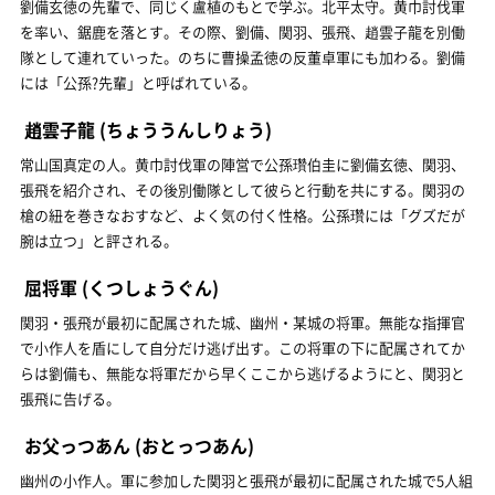
劉備玄徳の先輩で、同じく盧植のもとで学ぶ。北平太守。黄巾討伐軍
を率い、鋸鹿を落とす。その際、劉備、関羽、張飛、趙雲子龍を別働
隊として連れていった。のちに曹操孟徳の反董卓軍にも加わる。劉備
には「公孫?先輩」と呼ばれている。
趙雲子龍
(ちょううんしりょう)
常山国真定の人。黄巾討伐軍の陣営で公孫瓚伯圭に劉備玄徳、関羽、
張飛を紹介され、その後別働隊として彼らと行動を共にする。関羽の
槍の紐を巻きなおすなど、よく気の付く性格。公孫瓚には「グズだが
腕は立つ」と評される。
屈将軍
(くつしょうぐん)
関羽・張飛が最初に配属された城、幽州・某城の将軍。無能な指揮官
で小作人を盾にして自分だけ逃げ出す。この将軍の下に配属されてか
らは劉備も、無能な将軍だから早くここから逃げるようにと、関羽と
張飛に告げる。
お父っつあん
(おとっつあん)
幽州の小作人。軍に参加した関羽と張飛が最初に配属された城で5人組