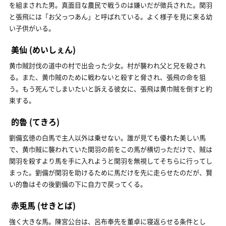
を組まされた男。真面目な農民で戦うのは嫌いだが徴兵された。関羽
と張飛には「お父っつあん」と呼ばれている。よく様子を見に来る幼
い子供がいる。
美仙
(めいしぇん)
黄巾賊討伐の道中の村で出会った少女。村が襲われ父と兄を殺され
る。また、黄巾賊のために戦わないと殺すと脅され、張飛の命を狙
う。もう死んでしまいたいと訴える彼女に、張飛は黄巾賊を倒すと約
束する。
的魯
(てきろ)
劉備玄徳の白馬で主人以外は乗せない。誰が見ても優れた美しい馬
で、黄巾賊に襲われていた関羽の前をこの馬が横切っただけで、賊は
関羽を殺すより馬を手に入れようと関羽を無視してそちらに行ってし
まった。劉備が関羽を助けるために馬だけを先に走らせたのだが、賢
い的魯はその後劉備の下に自力で戻ってくる。
赤兎馬
(せきとば)
強く大きな馬。陳宮公台は、呂布奉先を董卓に寝返らせる条件とし