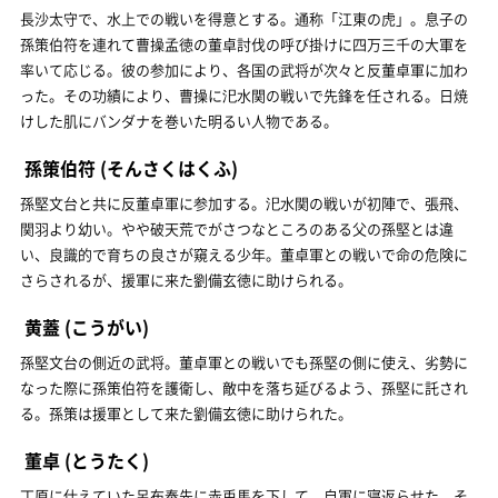
長沙太守で、水上での戦いを得意とする。通称「江東の虎」。息子の
孫策伯符を連れて曹操孟徳の董卓討伐の呼び掛けに四万三千の大軍を
率いて応じる。彼の参加により、各国の武将が次々と反董卓軍に加わ
った。その功績により、曹操に汜水関の戦いで先鋒を任される。日焼
けした肌にバンダナを巻いた明るい人物である。
孫策伯符
(そんさくはくふ)
孫堅文台と共に反董卓軍に参加する。汜水関の戦いが初陣で、張飛、
関羽より幼い。やや破天荒でがさつなところのある父の孫堅とは違
い、良識的で育ちの良さが窺える少年。董卓軍との戦いで命の危険に
さらされるが、援軍に来た劉備玄徳に助けられる。
黄蓋
(こうがい)
孫堅文台の側近の武将。董卓軍との戦いでも孫堅の側に使え、劣勢に
なった際に孫策伯符を護衛し、敵中を落ち延びるよう、孫堅に託され
る。孫策は援軍として来た劉備玄徳に助けられた。
董卓
(とうたく)
丁原に仕えていた呂布奉先に赤兎馬を下して、自軍に寝返らせた。そ