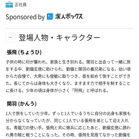
正社員
Sponsored by
登場人物・キャラクター
張飛
(ちょうひ)
子供の時に村が襲われ、家族と生き別れる。関羽と出会って一緒に旅
をする中、劉備玄徳に助けられ、劉備と関羽の義兄弟になる。幼い頃
から力自慢で、大男にも俊敏に取りつき、首を絞めて倒すことができ
た。長じてからは身体も大きくなり、ますます力で相手を制すること
に長ける。少年の頃は身体が小さく「阿飛」と呼ばれる。
関羽
(かんう)
1人で旅をしていた少年。ずっと1人でいるうちに自分の出身も家族も
分からなくなっていたが、同じく1人でいる張飛を弟として迎え入れ
る。青龍刀の使い手。張飛と共に徴兵に応じたあと、劉備玄徳に誘わ
れ黄巾賊と戦うことになった。その時、張飛を見捨てなかった劉備を