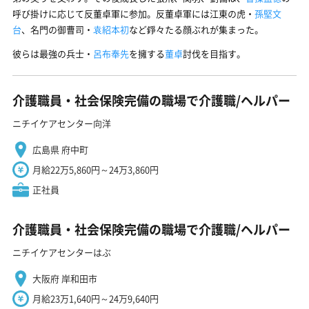
呼び掛けに応じて反董卓軍に参加。反董卓軍には江東の虎・
孫堅文
台
、名門の御曹司・
袁紹本初
など錚々たる顔ぶれが集まった。
彼らは最強の兵士・
呂布奉先
を擁する
董卓
討伐を目指す。
介護職員・社会保険完備の職場で介護職/ヘルパー
ニチイケアセンター向洋
広島県 府中町
月給22万5,860円～24万3,860円
正社員
介護職員・社会保険完備の職場で介護職/ヘルパー
ニチイケアセンターはぶ
大阪府 岸和田市
月給23万1,640円～24万9,640円