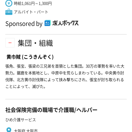
時給1,061円～1,300円
アルバイト・パート
Sponsored by
集団・組織
黄巾賊
(こうきんぞく)
張角、張宝、張梁の三兄弟を首領とした集団。30万の軍勢を率いた大
勢力。鋸鹿を本拠地とし、中原中を荒らしまわっている。中央黄巾討
伐隊、北方黄巾討伐隊によって挟み撃ちにされ、張宝が討ち取られる
ことによって、滅びた。
社会保険完備の職場で介護職/ヘルパー
ひめ介護サービス
大阪府 大阪市