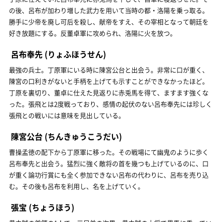
の後、呂布が加わり増した武力を用いて当時の都・洛陽を乗っ取る。
勝手に少帝を廃し可后を殺し、献帝をすえ、その宰相となって朝廷を
好き放題にする。反董卓軍に攻められ、洛陽に火を放つ。
呂布奉先
(りょふほうせん)
最強の兵士。丁原軍にいる時に陳宮公台と出会う。非常に口が重く、
陳宮の口利きがないと手柄を上げても示すことができなかったほど。
丁原を裏切り、董卓に仕えた見返りに赤兎馬を得て、ますます強くな
った。張飛とは2度戦っており、感情の起伏のない呂布奉先には珍しく
張飛との戦いには意味を見出している。
陳宮公台
(ちんきゅうこうだい)
曹操孟徳の配下から丁原軍に移った。その戦場にて幽鬼のように歩く
呂布奉先と出会う。猛烈に強く敵将の首を幾つも上げているのに、口
が重く論功行賞にも全く参加できない呂布の代わりに、呂布を売り込
む。その後も呂布を利用し、名を上げていく。
張宝
(ちょうほう)