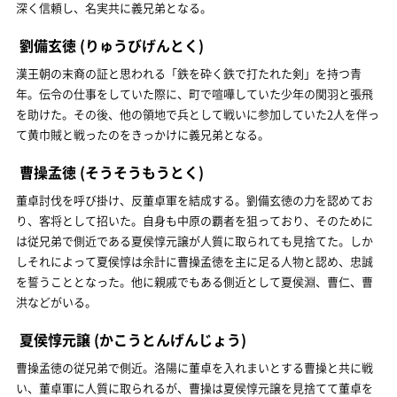
深く信頼し、名実共に義兄弟となる。
劉備玄徳
(りゅうびげんとく)
漢王朝の末裔の証と思われる「鉄を砕く鉄で打たれた剣」を持つ青
年。伝令の仕事をしていた際に、町で喧嘩していた少年の関羽と張飛
を助けた。その後、他の領地で兵として戦いに参加していた2人を伴っ
て黄巾賊と戦ったのをきっかけに義兄弟となる。
曹操孟徳
(そうそうもうとく)
董卓討伐を呼び掛け、反董卓軍を結成する。劉備玄徳の力を認めてお
り、客将として招いた。自身も中原の覇者を狙っており、そのために
は従兄弟で側近である夏侯惇元譲が人質に取られても見捨てた。しか
しそれによって夏侯惇は余計に曹操孟徳を主に足る人物と認め、忠誠
を誓うこととなった。他に親戚でもある側近として夏侯淵、曹仁、曹
洪などがいる。
夏侯惇元譲
(かこうとんげんじょう)
曹操孟徳の従兄弟で側近。洛陽に董卓を入れまいとする曹操と共に戦
い、董卓軍に人質に取られるが、曹操は夏侯惇元譲を見捨てて董卓を