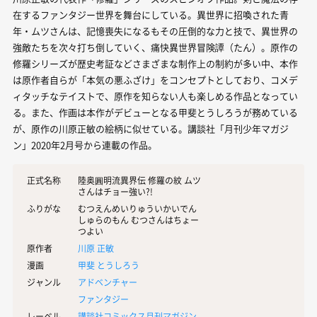
在するファンタジー世界を舞台にしている。異世界に招喚された青
年・ムツさんは、記憶喪失になるもその圧倒的な力と技で、異世界の
強敵たちを次々打ち倒していく、痛快異世界冒険譚（たん）。原作の
修羅シリーズが歴史考証などさまざまな制作上の制約が多い中、本作
は原作者自らが「本気の悪ふざけ」をコンセプトとしており、コメデ
ィタッチなテイストで、原作を知らない人も楽しめる作品となってい
る。また、作画は本作がデビューとなる甲斐とうしろうが務めている
が、原作の川原正敏の絵柄に似せている。講談社「月刊少年マガジ
ン」2020年2月号から連載の作品。
正式名称
陸奥圓明流異界伝 修羅の紋 ムツ
さんはチョー強い?!
ふりがな
むつえんめいりゅういかいでん
しゅらのもん むつさんはちょー
つよい
原作者
川原 正敏
漫画
甲斐 とうしろう
ジャンル
アドベンチャー
ファンタジー
レーベル
講談社コミックス月刊マガジン