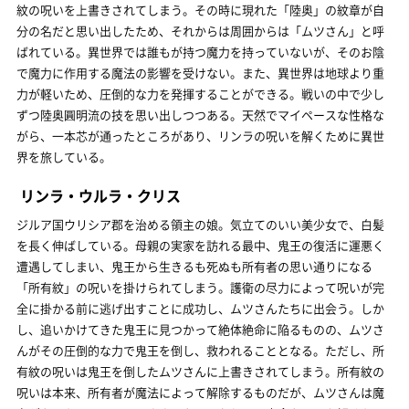
紋の呪いを上書きされてしまう。その時に現れた「陸奥」の紋章が自
分の名だと思い出したため、それからは周囲からは「ムツさん」と呼
ばれている。異世界では誰もが持つ魔力を持っていないが、そのお陰
で魔力に作用する魔法の影響を受けない。また、異世界は地球より重
力が軽いため、圧倒的な力を発揮することができる。戦いの中で少し
ずつ陸奥圓明流の技を思い出しつつある。天然でマイペースな性格な
がら、一本芯が通ったところがあり、リンラの呪いを解くために異世
界を旅している。
リンラ・ウルラ・クリス
ジルア国ウリシア郡を治める領主の娘。気立てのいい美少女で、白髪
を長く伸ばしている。母親の実家を訪れる最中、鬼王の復活に運悪く
遭遇してしまい、鬼王から生きるも死ぬも所有者の思い通りになる
「所有紋」の呪いを掛けられてしまう。護衛の尽力によって呪いが完
全に掛かる前に逃げ出すことに成功し、ムツさんたちに出会う。しか
し、追いかけてきた鬼王に見つかって絶体絶命に陥るものの、ムツさ
んがその圧倒的な力で鬼王を倒し、救われることとなる。ただし、所
有紋の呪いは鬼王を倒したムツさんに上書きされてしまう。所有紋の
呪いは本来、所有者が魔法によって解除するものだが、ムツさんは魔