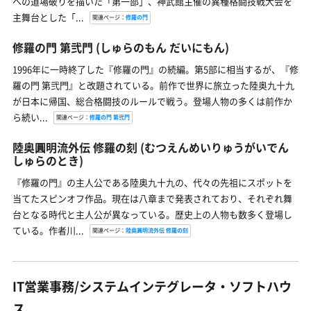
への道場破りを描いた「第一部」、神武館主催の異種格闘技戦大会を
主舞台とした「...
関連ページ：
修羅の門
修羅の門 第弐門
(しゅらのもん だいにもん)
1996年に一時終了した『修羅の門』の続編。第5部に相当するが、『修
羅の門 第弐門』と改題されている。前作で世界に旅立った陸奥九十九
が日本に帰国、総合格闘技のルールで戦う。登場人物の多くは前作か
ら続い...
関連ページ：
修羅の門 第弐門
陸奥圓明流外伝 修羅の刻
(むつえんめいりゅうがいでん
しゅらのとき)
『修羅の門』の主人公である陸奥九十九の、代々の先祖にスポットを
当てたスピンオフ作品。現在は八章まで発表されており、それぞれ舞
台となる時代と主人公が異なっている。歴史上の人物も数多く登場し
ている。作者川...
関連ページ：
陸奥圓明流外伝 修羅の刻
IT営業事務/システムインテグレータ・ソフトハウ
ス