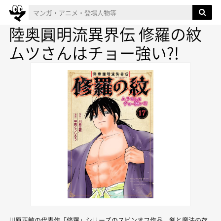
陸奥圓明流異界伝 修羅の紋
ムツさんはチョー強い?!
川原正敏の代表作「修羅」シリーズのスピンオフ作品。剣と魔法の存