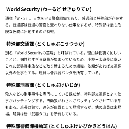
World Security
(わーるど せきゅりてぃ)
通称「W・S」。日本を守る警察組織であり、普通部と特殊部が存在す
る。普通部は普通の警官と変わりない仕事をするが、特殊部は最も危
険な任務に出動するのが特徴。
特殊部交通課
(とくしゅぶこうつうか)
別名「World Securityの墓場」と呼ばれている。理由は物凄く忙しい
ことと、個性的すぎる班員が集まっているため。小枝王太班長に率い
られた武装暴走族などを取り締まるための組織。依頼があれば交通課
以外の仕事もする。班員は皆武器パンダを所有している。
特殊部刑事課
(とくしゅぶけいじか)
殺人などの刑事事件を専門にしている課だが、特殊部交通課とよく仕
事がバッティングする。四動狼がわざわざバッティングさせている節
もある。班長は狼で、遠矢が班員として登場するが、他の班員は未登
場。班員は皆「武器タコ」を所有している。
特殊部警備課機動班
(とくしゅぶけいびかきどうはん)