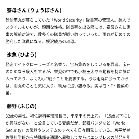
寮母さん
(りょうぼさん)
砂沙雨丸が暮らしていた「World Security」隊員寮の管理人。美人で
スタイルもいいが、頑固な性格。隊員寮を出る際には、寮母さんに家
事の腕前対決で、数多くの隊員が戦い散っていった。雨丸が初めての
勝利した隊員になる。桜沢綾乃の叔母。
氷魚
(ひよう)
怪盗ナイトクローラーズと名乗り、宝石集めをしている犯罪者。宝石
のためなら殺人もするが、栄児の中でも小枝王太や四動狼を特に気に
入っており、よく2人に戦うことを要求する。砂沙雨丸に会ってから
は、雨丸のことも気に入り、執拗に追い詰める。実は戒・F・優菜の
弟。
藤野
(ふじの)
32歳の男性。補佐課科学班班長で、平京平の元上司。「15歳以下にし
か興味がない」と公言している変態だが、武器パンダなど「World
Security」の武器やシステムのすべてを日々開発している。京平が補
佐課科学班から特殊部交通課へ異動してからはエンプレスの開発を引