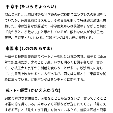
平 京平
(たいら きょうへい)
23歳の男性。以前は補佐課科学班の研究機関でエンプレスの開発をし
ていたが、完成直前にミスをし、その責任を取って特殊部交通課へ異
動した。冷静沈着な頭脳派で、砂沙雨丸からは羨望のまなざしと共に
「向かうところ敵なし」と思われているが、敵わない人が小枝王太、
藤野、平京華と3人もいる。武器パンダは長い棒に変形する。
東雲 東
(しののめ あずま)
平京平と特殊部交通課でパートナーを組む23歳の男性。京平とは正反
対で熱血漢だが、少々ビビリ屋。いつも明るくお調子者だが一言多
く、小枝王太や京平から制裁を食らうことが多い。砂沙雨丸に対し
て、先輩風を吹かせるところがあるが、雨丸は先輩として東雲東を純
粋に慕っている。武器パンダはヌンチャクに変形する。
戒・F・優菜
(かいえふゆうな)
24歳の寡黙な女性班員。必要なことしか話さないが、言っていること
は常に的を得ている。弟からよく洋服などが送られてくる。「聞こえ
すぎる耳」と「見えすぎる目」を持っているため、普段は耳栓と眼帯