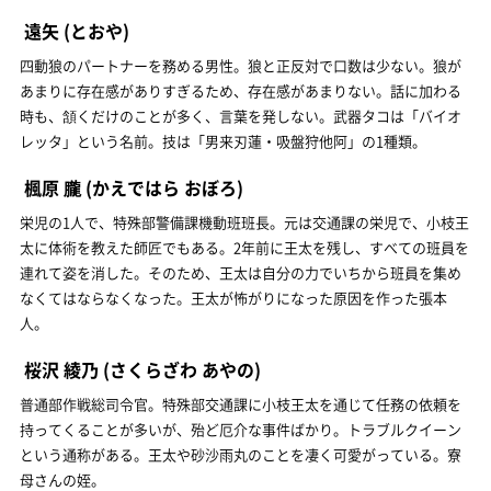
遠矢
(とおや)
四動狼のパートナーを務める男性。狼と正反対で口数は少ない。狼が
あまりに存在感がありすぎるため、存在感があまりない。話に加わる
時も、頷くだけのことが多く、言葉を発しない。武器タコは「バイオ
レッタ」という名前。技は「男来刃蓮・吸盤狩他阿」の1種類。
楓原 朧
(かえではら おぼろ)
栄児の1人で、特殊部警備課機動班班長。元は交通課の栄児で、小枝王
太に体術を教えた師匠でもある。2年前に王太を残し、すべての班員を
連れて姿を消した。そのため、王太は自分の力でいちから班員を集め
なくてはならなくなった。王太が怖がりになった原因を作った張本
人。
桜沢 綾乃
(さくらざわ あやの)
普通部作戦総司令官。特殊部交通課に小枝王太を通じて任務の依頼を
持ってくることが多いが、殆ど厄介な事件ばかり。トラブルクイーン
という通称がある。王太や砂沙雨丸のことを凄く可愛がっている。寮
母さんの姪。