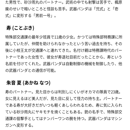
た男性で、砂沙雨丸のパートナー。武術の中でも射撃は苦手で、楓原
朧のせいで暗いところと怪談も苦手。武器パンダは「弐式」と「壱
式」に変形する「男前一号」。
寿
(ことぶき)
特殊部交通課の最年少班員で11歳の少女。かつては特殊部特務課に所
属していたが、仲間を助けられなかったという苦い過去を持ち、その
後に小枝王太が交通課へと連れてきた。名付け親は特務課時代のパー
トナーであった女性で、彼女が寿退社目前だったことから、寿という
名前を付けてくれた。武器パンダは自動制御の機械を制御したり、他
の武器パンダとの通信が可能。
朱音 夏
(あかね なつ)
寿のパートナー。見た目からは判別しにくいがオカマの隊員で23歳。
女に見えるほど美人だが、見た目に反して怪力の持ち主。パートナー
である寿が大好きだがいつも軽くあしらわれるため、寿に気に入られ
ている砂沙雨丸にヤキモチを焼くこともある。銃の名手で、特殊部交
通課の狙撃手としてはナンバーワンの腕を持つ。武器パンダはマシン
ガンへ変形する。