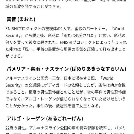
域の音波を発することができる。
真音
(まおと)
ENISHIプロジェクトの被検体の1人で、蜜歌のパートナー。「World
Security」から脱走後、彩花に「雨丸は処分された」と言い、彩花の
怒りを買って彼女に殺された。ENISHIプロジェクトによって与えられ
た能力は「風」。手首の装置から周囲の空気を圧縮して打ち出すこと
ができる。
パメリア・喜雨・ナスライン
(ぱめりあきうなすらいん)
アル＝ナスライン公国第一王女。日本に滞在する際、「World
Security」の交通課にボディガードの依頼をしたが、条件は絶対女性
であること。極度の男性恐怖症とのことだが、後の事件で男性恐怖症
ではなく、アルゴ・レーゲンが信じられなくなっていただけだという
ことが分かった。事件の後、戴冠式を経て女王となる。
アルゴ・レーゲン
(あるごれーげん)
22歳の男性。アル＝ナスライン公国の軍の特殊部隊を統率し、パメリ