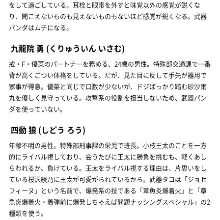
をして過ごしている。耳栓と眼帯を外すと味覚以外の感覚が鋭くな
り、聞こえないものも見えないものもないほど感覚が鋭くなる。武器
パンダはムチになる。
九龍院 勇
(くりゅういん いさむ)
戒・F・優菜のパートナーを務める、24歳の男性。特殊部交通課で一番
背が高くごつい体格をしている。だが、見た目に反して手先が器用で
家事が得意。優菜と同じで口数が少ないが、ドジばっかり踏む砂沙雨
丸を優しく見守っている。攻撃系の役割を担当しないため、武器パン
ダを使っていない。
四動 狼
(しどう ろう)
年齢不明の男性。特殊部刑事課の栄児で班長。小枝王太のことを一方
的にライバル視しており、会うたびに王太に勝負を挑むも、軽くあし
らわれるか、負けている。王太をライバル視する理由は、片思いをし
ている桜沢綾乃に王太が可愛がられているから。武器タコは「ジョセ
フィーヌ」という名前で、爆発系の技である「章魚炎爆着火」と「章
魚炎爆着火・着弾前に爆発しちゃえば問題ナッシングスペシャル」の2
種類を使う。