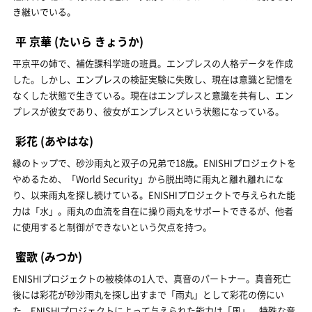
き継いでいる。
平 京華
(たいら きょうか)
平京平の姉で、補佐課科学班の班員。エンプレスの人格データを作成
した。しかし、エンプレスの検証実験に失敗し、現在は意識と記憶を
なくした状態で生きている。現在はエンプレスと意識を共有し、エン
プレスが彼女であり、彼女がエンプレスという状態になっている。
彩花
(あやはな)
縁のトップで、砂沙雨丸と双子の兄弟で18歳。ENISHIプロジェクトを
やめるため、「World Security」から脱出時に雨丸と離れ離れにな
り、以来雨丸を探し続けている。ENISHIプロジェクトで与えられた能
力は「水」。雨丸の血流を自在に操り雨丸をサポートできるが、他者
に使用すると制御ができないという欠点を持つ。
蜜歌
(みつか)
ENISHIプロジェクトの被検体の1人で、真音のパートナー。真音死亡
後には彩花が砂沙雨丸を探し出すまで「雨丸」として彩花の傍にい
た。ENISHIプロジェクトによって与えられた能力は「風」。特殊な音