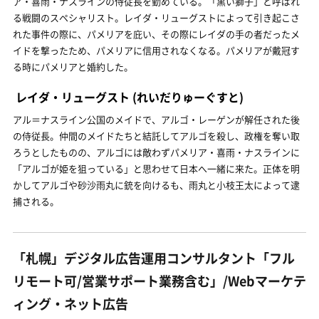
ア・喜雨・ナスラインの侍従長を勤めている。「黒い獅子」と呼ばれ
る戦闘のスペシャリスト。レイダ・リューグストによって引き起こさ
れた事件の際に、パメリアを庇い、その際にレイダの手の者だったメ
イドを撃ったため、パメリアに信用されなくなる。パメリアが戴冠す
る時にパメリアと婚約した。
レイダ・リューグスト
(れいだりゅーぐすと)
アル＝ナスライン公国のメイドで、アルゴ・レーゲンが解任された後
の侍従長。仲間のメイドたちと結託してアルゴを殺し、政権を奪い取
ろうとしたものの、アルゴには敵わずパメリア・喜雨・ナスラインに
「アルゴが姫を狙っている」と思わせて日本へ一緒に来た。正体を明
かしてアルゴや砂沙雨丸に銃を向けるも、雨丸と小枝王太によって逮
捕される。
「札幌」デジタル広告運用コンサルタント「フル
リモート可/営業サポート業務含む」/Webマーケテ
ィング・ネット広告