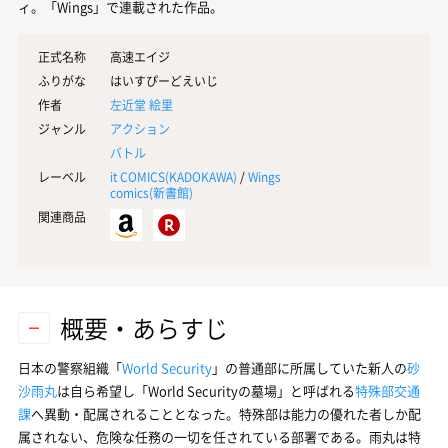
ィ。「Wings」で連載された作品。
正式名称
高速エイジ
ふりがな
はいすぴーどえいじ
作者
左近堂 絵里
ジャンル
アクション
バトル
レーベル
it COMICS(
KADOKAWA
)
/
Wings
comics(
新書館
)
関連商品
概要・あらすじ
日本の警察組織「
World Security
」の普通部に所属していた新人の
砂
沙雨丸
は自ら希望し「World Securityの墓場」と呼ばれる
特殊部交通
課
へ異動・配属されることとなった。特殊部は能力の優れた者しか配
属されない、危険な任務の一切を任されている部署である。雨丸は特