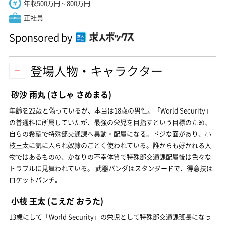
年収500万円～800万円
正社員
Sponsored by
登場人物・キャラクター
砂沙 雨丸
(さしゃ さめまる)
年齢を22歳と偽っているが、本当は18歳の男性。「World Security」
の普通科に所属していたが、最強の栄児を目指すという目標のため、
自らの希望で特殊部交通課へ異動・配属になる。ドジな面があり、小
枝王太に気に入られ奴隷のごとく使われている。誰からも好かれる人
物ではあるものの、かなりの不幸体質で特殊部交通課配属後は色々な
トラブルに見舞われている。 武器パンダはスタンダードで、得意技は
ロケットパンチ。
小枝 王太
(こえだ おうた)
13歳にして「World Security」の栄児として特殊部交通課班長になっ