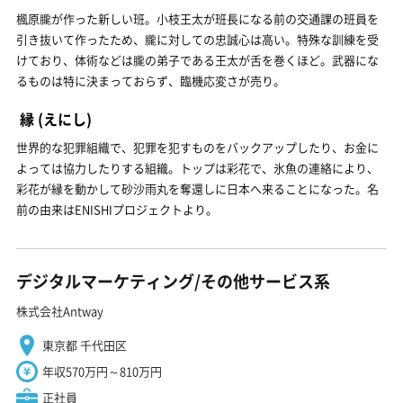
楓原朧が作った新しい班。小枝王太が班長になる前の交通課の班員を
引き抜いて作ったため、朧に対しての忠誠心は高い。特殊な訓練を受
けており、体術などは朧の弟子である王太が舌を巻くほど。武器にな
るものは特に決まっておらず、臨機応変さが売り。
縁
(えにし)
世界的な犯罪組織で、犯罪を犯すものをバックアップしたり、お金に
よっては協力したりする組織。トップは彩花で、氷魚の連絡により、
彩花が縁を動かして砂沙雨丸を奪還しに日本へ来ることになった。名
前の由来はENISHIプロジェクトより。
デジタルマーケティング/その他サービス系
株式会社Antway
東京都 千代田区
年収570万円～810万円
正社員