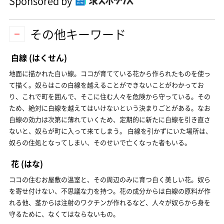
Sponsored by
その他キーワード
白線
(はくせん)
地面に描かれた白い線。ココが育てている花から作られたものを使っ
て描く。奴らはこの白線を越えることができないことがわかってお
り、これで町を囲んで、そこに住む人々を危険から守っている。その
ため、絶対に白線を越えてはいけないという決まりごとがある。なお
白線の効力は次第に薄れていくため、定期的に新たに白線を引き直さ
ないと、奴らが町に入って来てしまう。 白線を引かずにいた場所は、
奴らの住処となってしまい、そのせいで亡くなった者もいる。
花
(はな)
ココの住むお屋敷の温室と、その周辺のみに育つ白く美しい花。奴ら
を寄せ付けない、不思議な力を持つ。花の成分からは白線の原料が作
れる他、茎からは注射のワクチンが作れるなど、人々が奴らから身を
守るために、なくてはならないもの。