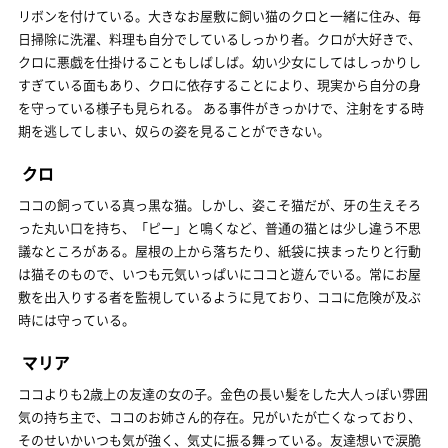
リボンを付けている。大きなお屋敷に飼い猫のクロと一緒に住み、毎
日掃除に洗濯、料理も自分でしているしっかり者。クロが大好きで、
クロに悪戯を仕掛けることもしばしば。幼い少女にしてはしっかりし
すぎている面もあり、クロに依存することにより、現実から自分の身
を守っている様子も見られる。 ある事件がきっかけで、注射をする時
期を逃してしまい、奴らの姿を見ることができない。
クロ
ココの飼っている真っ黒な猫。しかし、姿こそ猫だが、牙の生えそろ
った丸い口を持ち、「ピー」と鳴くなど、普通の猫とは少し違う不思
議なところがある。屋根の上から落ちたり、紙袋に挟まったりと行動
は猫そのもので、いつも元気いっぱいにココと遊んでいる。常にお屋
敷を出入りする者を監視しているように見ており、ココに危険が及ぶ
時には守っている。
マリア
ココよりも2歳上の友達の女の子。金色の長い髪をした大人っぽい雰囲
気の持ち主で、ココのお姉さん的存在。兄がいたが亡くなっており、
そのせいかいつも気が強く、気丈に振る舞っている。友達想いで涙脆