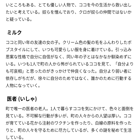
いところもある、とても優しい人物で、ココを今の生活から救い出し
たいと考えている。奴らを憎んでおり、クロが奴らの仲間ではないか
と疑っている。
ミルク
ココと同い年の友達の女の子。クリーム色の髪の毛をふんわりしたボ
ブスタイルにして、いつも可愛らしい服を身に着けている。引っ込み
思案な性格で自分に自信がなく、同い年の子とはなかなか馴染めずに
いる。いつも1人で町の人から怖がられているココを見て、「自分より
も可哀相」と思ったのがきっかけで仲良くなった。自分より弱い者に
依存しがちだが、徐々に自分のためではなく、誰かのために行動する
人物になっていく。
医者
(いしゃ)
町で唯一の医者の老人。1人で暮らすココを気にかけて、色々と面倒を
見ている。不可解な行動が多いが、町の人々からの人望は厚い。ココ
が育てている花から注射のワクチンを作ったり、白線の原料を作った
りと、町の人々を守るために尽力しているが、多くの謎を秘めて生活
している。