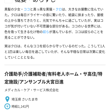
黒髪の少女・
ココ
と真っ黒な黒猫・
クロ
は、大きなお屋敷に住んでい
た。クロは毎日ドライヤーの音に驚いたり、紙袋に挟まったり、屋根
の上から落ちてきたりと、元気でやんちゃに過ごしていたが、実はコ
コが気が付いていない不可思議な部分がある。ココのいる世界には、
色を吸って生きる化け物の
奴ら
が潜んでいるが、ココは奴らのことを
見ることができない。
実はクロは、そんなココを奴らから守っているのだった。こうして1人
と1匹は楽しい毎日を過ごしていたが、そんな平穏な日常は次第に変化
していくこととなる。
介護助手/介護補助者/有料老人ホーム・サ高住/特
定施設/アンサンブル大宮日進
メディカル・ケア・サービス株式会社
埼玉県 さいたま市
時給1,141円