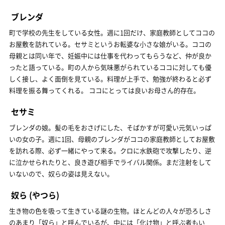
ブレンダ
町で学校の先生をしている女性。週に1回だけ、家庭教師としてココの
お屋敷を訪れている。セサミというお転婆な小さな娘がいる。ココの
母親とは同い年で、妊娠中には仕事を代わってもらうなど、仲が良か
ったと語っている。町の人から気味悪がられているココに対しても優
しく接し、よく面倒を見ている。料理が上手で、勉強が終わると必ず
料理を振る舞ってくれる。 ココにとっては良いお母さん的存在。
セサミ
ブレンダの娘。髪の毛をおさげにした、そばかすが可愛い元気いっぱ
いの女の子。週に1回、母親のブレンダがココの家庭教師としてお屋敷
を訪れる際、必ず一緒にやって来る。クロに水鉄砲で攻撃したり、逆
に泣かせられたりと、良き遊び相手でライバル関係。まだ注射をして
いないので、奴らの姿は見えない。
奴ら
(やつら)
生き物の色を吸って生きている謎の生物。ほとんどの人々が恐ろしさ
のあまり「奴ら」と呼んでいるが、中には「化け物」と呼ぶ者もい