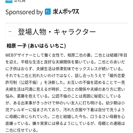
Sponsored by
登場人物・キャラクター
相原 一子
(あいはら いちこ)
WEBデザイナーとして働く女性で、相原二也の妻。二也とは結婚7年目
を迎え、平穏な生活と良好な夫婦関係を築いている。二也とのあいだ
に子供はおらず、夫婦生活は停滞気味でセックスレスが続いている。
それでも二也と別れたいわけではなく、話し合ったうえで「婚外恋愛
許可制（公認不倫）」を決断した。お互いの不倫を認めることで一見
夫婦生活は円満に見えるが時折、二也との関係や夫婦のあり方に思い
悩み、葛藤を抱えている。公認不倫のことは周囲に秘密にしている
が、ある出来事がきっかけで仲のいい友人に打ち明ける。幼少期は小
児アレルギーに悩まされており、汚れた衣服や下着は自分で洗うよう
に母親に命じられていた。二也と結婚した今も、口うるさい母親を心
底嫌っている。嫌々実家には帰るようにしているが、母親との連絡は
二也に任せている。