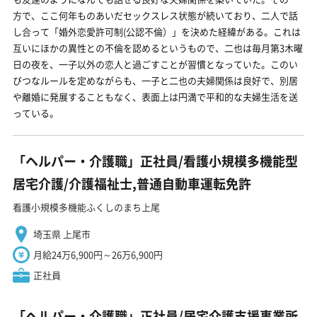
方で、ここ何年ものあいだセックスレス状態が続いており、二人で話
し合って「婚外恋愛許可制(公認不倫）」を決めた経緯がある。これは
互いにほかの異性との不倫を認めるというもので、二也は毎月第3木曜
日の夜を、一子以外の恋人と過ごすことが習慣となっていた。このい
びつなルールを定めながらも、一子と二也の夫婦関係は良好で、別居
や離婚に発展することもなく、表面上は円満で平和的な夫婦生活を送
っている。
「ヘルパー・介護職」正社員/看護小規模多機能型
居宅介護/介護福祉士,普通自動車運転免許
看護小規模多機能ふくしのまち上尾
埼玉県 上尾市
月給24万6,900円～26万6,900円
正社員
「ヘルパー・介護職」正社員/居宅介護支援事業所