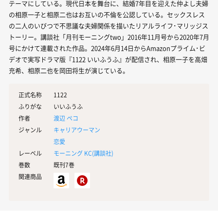
テーマにしている。現代日本を舞台に、結婚7年目を迎えた仲よし夫婦
の相原一子と相原二也はお互いの不倫を公認している。セックスレス
の二人のいびつで不思議な夫婦関係を描いたリアルライフ･マリッジス
トーリー。講談社「月刊モーニングtwo」2016年11月号から2020年7月
号にかけて連載された作品。2024年6月14日からAmazonプライム･ビ
デオで実写ドラマ版『1122 いいふうふ』が配信され、相原一子を高畑
充希、相原二也を岡田将生が演じている。
正式名称
1122
ふりがな
いいふうふ
作者
渡辺 ペコ
ジャンル
キャリアウーマン
恋愛
レーベル
モーニング KC(
講談社
)
巻数
既刊7巻
関連商品