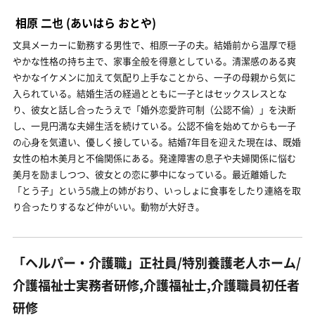
相原 二也
(あいはら おとや)
文具メーカーに勤務する男性で、相原一子の夫。結婚前から温厚で穏
やかな性格の持ち主で、家事全般を得意としている。清潔感のある爽
やかなイケメンに加えて気配り上手なことから、一子の母親から気に
入られている。結婚生活の経過とともに一子とはセックスレスとな
り、彼女と話し合ったうえで「婚外恋愛許可制（公認不倫）」を決断
し、一見円満な夫婦生活を続けている。公認不倫を始めてからも一子
の心身を気遣い、優しく接している。結婚7年目を迎えた現在は、既婚
女性の柏木美月と不倫関係にある。発達障害の息子や夫婦関係に悩む
美月を励ましつつ、彼女との恋に夢中になっている。最近離婚した
「とう子」という5歳上の姉がおり、いっしょに食事をしたり連絡を取
り合ったりするなど仲がいい。動物が大好き。
「ヘルパー・介護職」正社員/特別養護老人ホーム/
介護福祉士実務者研修,介護福祉士,介護職員初任者
研修