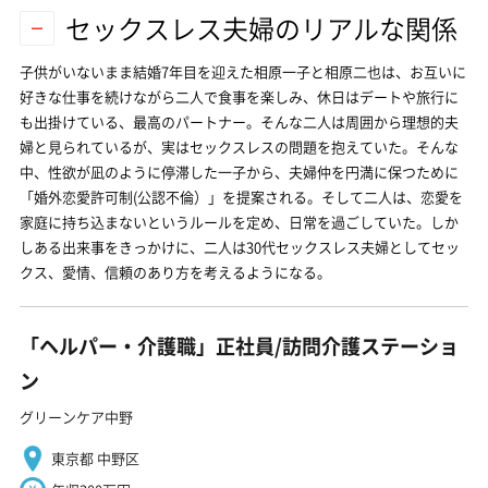
セックスレス夫婦のリアルな関係
子供がいないまま結婚7年目を迎えた相原一子と相原二也は、お互いに
好きな仕事を続けながら二人で食事を楽しみ、休日はデートや旅行に
も出掛けている、最高のパートナー。そんな二人は周囲から理想的夫
婦と見られているが、実はセックスレスの問題を抱えていた。そんな
中、性欲が凪のように停滞した一子から、夫婦仲を円満に保つために
「婚外恋愛許可制(公認不倫）」を提案される。そして二人は、恋愛を
家庭に持ち込まないというルールを定め、日常を過ごしていた。しか
しある出来事をきっかけに、二人は30代セックスレス夫婦としてセッ
クス、愛情、信頼のあり方を考えるようになる。
「ヘルパー・介護職」正社員/訪問介護ステーショ
ン
グリーンケア中野
東京都 中野区