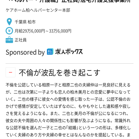
ケアホーム柏ヘルパーセンター本部
千葉県 柏市
月給29万6,000円～33万6,000円
正社員
Sponsored by
不倫が波乱を巻き起こす
不倫を公認している相原一子と相原二也の夫婦仲は一見良好に見える
が、二也は次第に一子よりも恋人の柏木美月との恋愛に夢中になって
いく。二也の様子に彼女への愛情を感じ取った一子は、公認不倫のお
かげで感情が安定していたはずなのに、もやもやとした違和感や寂し
さを覚えるようになる。また、二也と美月の不倫が公になるにつれ、
彼女の夫や周囲の人々の関係性にも影響が及ぶようになる。常識外れ
な公認不倫を選んだ一子と二也の｢結婚｣という一つの形は、多様化し
ていく夫婦のあり方や夫婦の幸せとはなんなのかを提起している。ま