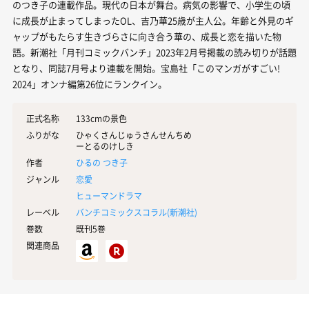
のつき子の連載作品。現代の日本が舞台。病気の影響で、小学生の頃
に成長が止まってしまったOL、吉乃華25歳が主人公。年齢と外見のギ
ャップがもたらす生きづらさに向き合う華の、成長と恋を描いた物
語。新潮社「月刊コミックバンチ」2023年2月号掲載の読み切りが話題
となり、同誌7月号より連載を開始。宝島社「このマンガがすごい!
2024」オンナ編第26位にランクイン。
正式名称
133cmの景色
ふりがな
ひゃくさんじゅうさんせんちめ
ーとるのけしき
作者
ひるの つき子
ジャンル
恋愛
ヒューマンドラマ
レーベル
バンチコミックスコラル(
新潮社
)
巻数
既刊5巻
関連商品