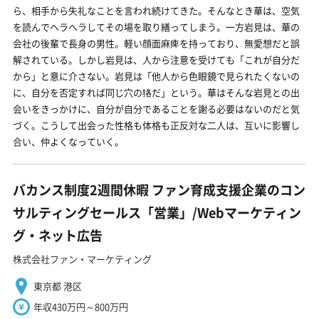
ら、相手から失礼なことを言われ続けてきた。そんなとき華は、空気
を読んでヘラへラしてその場を取り繕ってしまう。一方岩見は、華の
会社の後輩で長身の男性。軽い顔面麻痺を持っており、無愛想だと誤
解されている。しかし岩見は、人から注意を受けても「これが自分だ
から」と意に介さない。岩見は「他人から色眼鏡で見られたくないの
に、自分を否定すれば同じ穴の狢だ」という。華はそんな岩見との出
会いをきっかけに、自分が自分であることを謝る必要はないのだと気
づく。こうして出会った性格も体格も正反対な二人は、互いに影響し
合い、仲よくなっていく。
バカンス制度2週間休暇 ファン育成支援企業のコン
サルティングセールス「営業」/Webマーケティン
グ・ネット広告
株式会社ファン・マーケティング
東京都 港区
年収430万円～800万円