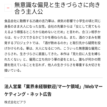
無意識な偏見と生きづらさに向き
合う主人公
食品会社に勤務する25歳の吉乃華は、病気の影響で小学生の頃と同じ
身長のまま大人になった女性。会社の先輩からは「女として見てもら
えるよう頑張るところから始めないとだめ」と言われ、合コン相手か
らは、セックスできるかどうかを尋ねられる。また、酒のつまみを開
発するプロジェクトでは、「酒が飲めるのか」と取引先から疑問を投
げかけられる。華は、大人になるにつれ、こういった無意識な偏見に
さらされ、生きづらさに直面してきた。本作は「見た目に人生を縛ら
れたくない」と、偏見に立ち向かう華の姿をとおし、誰もが何かの問
題を抱えていることを忘れず、他人の生きづらさを尊重する大切さを
描いている。
法人営業「業界未経験歓迎/マーケ領域」/Webマー
ケティング・ネット広告
株式会社ピアラ