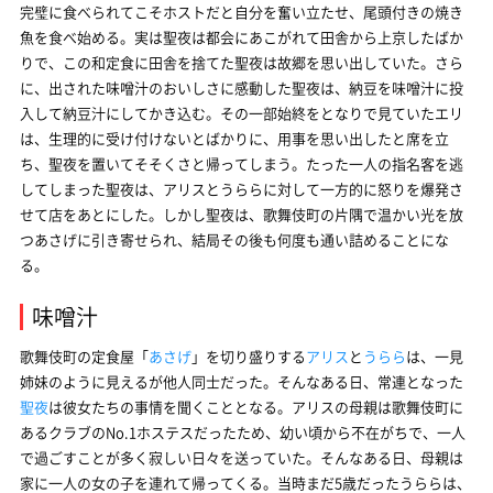
完璧に食べられてこそホストだと自分を奮い立たせ、尾頭付きの焼き
魚を食べ始める。実は聖夜は都会にあこがれて田舎から上京したばか
りで、この和定食に田舎を捨てた聖夜は故郷を思い出していた。さら
に、出された味噌汁のおいしさに感動した聖夜は、納豆を味噌汁に投
入して納豆汁にしてかき込む。その一部始終をとなりで見ていたエリ
は、生理的に受け付けないとばかりに、用事を思い出したと席を立
ち、聖夜を置いてそそくさと帰ってしまう。たった一人の指名客を逃
してしまった聖夜は、アリスとうららに対して一方的に怒りを爆発さ
せて店をあとにした。しかし聖夜は、歌舞伎町の片隅で温かい光を放
つあさげに引き寄せられ、結局その後も何度も通い詰めることにな
る。
味噌汁
歌舞伎町の定食屋「
あさげ
」を切り盛りする
アリス
と
うらら
は、一見
姉妹のように見えるが他人同士だった。そんなある日、常連となった
聖夜
は彼女たちの事情を聞くこととなる。アリスの母親は歌舞伎町に
あるクラブのNo.1ホステスだったため、幼い頃から不在がちで、一人
で過ごすことが多く寂しい日々を送っていた。そんなある日、母親は
家に一人の女の子を連れて帰ってくる。当時まだ5歳だったうららは、