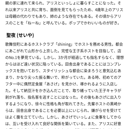
親の家に連れて来られ、アリスといっしょに暮らすことになった。そ
れ以来アリスと共に育ち、面倒を見てもらったため、4歳年上のアリス
は母親の代わりでもあり、姉のような存在でもある。その頃からアリ
スのことを「ねーね」と呼んでいる。ポップでかわいいものが好き。
聖夜
(せいや)
歌舞伎町にあるホストクラブ「shining」でホストを務める男性。都会
にあこがれて山形から上京した。完璧な王子系ホストを目指して、店
のNo.1を夢見ている。しかし、3か月が経過しても指名すらなく、理想
からはほど遠い状況に陥っている。田舎出身であることにはコンプレ
ックスを抱いており、スタイリッシュな都会に染まろうと意気込むあ
まり、かなり尖った振る舞いで、粋がっていた。ある時、初めてのア
フター中に偶然定食屋「あさげ」を見かけ、導かれるように入店し
た。そして納豆汁をかき込んだことで、取り繕っていた王子キャラが
剥がれ落ち、指名客を逃すことにはなった。その後もあさげに出入り
するようになり、徐々に性格も角が取れてきた。先輩ホストの黒崎か
らは、田舎出身であることを必要以上にいじられ、嫌がらせを受けて
はよく腹を立てていた。しかし、あさげでいっしょに食事をしてから
は、互いを受け入れて良好な関係を築いている。また、アリスに好意