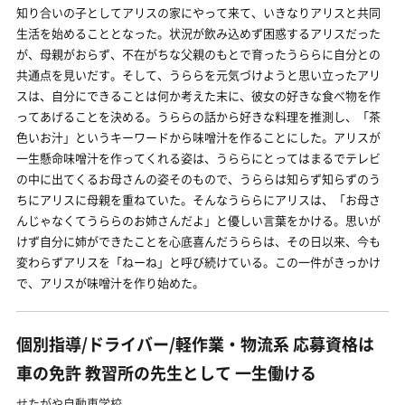
知り合いの子としてアリスの家にやって来て、いきなりアリスと共同
生活を始めることとなった。状況が飲み込めず困惑するアリスだった
が、母親がおらず、不在がちな父親のもとで育ったうららに自分との
共通点を見いだす。そして、うららを元気づけようと思い立ったアリ
スは、自分にできることは何か考えた末に、彼女の好きな食べ物を作
ってあげることを決める。うららの話から好きな料理を推測し、「茶
色いお汁」というキーワードから味噌汁を作ることにした。アリスが
一生懸命味噌汁を作ってくれる姿は、うららにとってはまるでテレビ
の中に出てくるお母さんの姿そのもので、うららは知らず知らずのう
ちにアリスに母親を重ねていた。そんなうららにアリスは、「お母さ
んじゃなくてうららのお姉さんだよ」と優しい言葉をかける。思いが
けず自分に姉ができたことを心底喜んだうららは、その日以来、今も
変わらずアリスを「ねーね」と呼び続けている。この一件がきっかけ
で、アリスが味噌汁を作り始めた。
個別指導/ドライバー/軽作業・物流系 応募資格は
車の免許 教習所の先生として 一生働ける
せたがや自動車学校