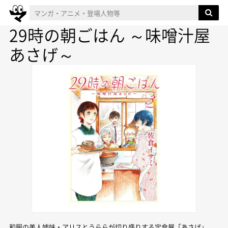
29時の朝ごはん ～味噌汁屋
あさげ～
和服の美人姉妹・アリスとうららが切り盛りする定食屋「あさげ」