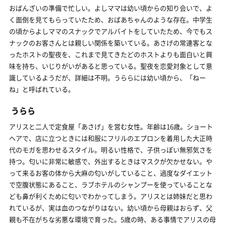
おばんざいの準備で忙しい。よしママは幼い頃からの知り会いで、よ
く面倒を見てもらっていたため、おばあちゃんのような存在。中学生
の頃からよしママのスナックでアルバイトをしていたため、今でもス
ナックのお客さんとは親しい関係を築いている。あさげの常連客とな
ったホストの聖夜を、これまで見てきたどのホストよりも面白いと興
味を持ち、いじりがいがあると思っている。聖夜を恋愛対象として意
識しているようだが、詳細は不明。うららには幼い頃から、「ねー
ね」と呼ばれている。
うらら
アリスと二人で定食屋「あさげ」を営む女性。年齢は16歳。ショート
ヘアで、店に立つときには和服にフリルのエプロンを着用した大正時
代のモガを思わせるスタイル。明るい性格で、子供っぽい無邪気さを
持つ。匂いに非常に敏感で、外出するときはマスクが欠かせない。や
って来るお客の体から大麻の匂いがしていること、過度なダイエット
で空腹状態にあること、ラブホテルのシャンプーを使っていることな
ども鼻が利くために匂いでわかってしまう。アリスとは姉妹だと思わ
れているが、実は血のつながりはない。幼い頃から母親はおらず、父
親も不在がちな劣悪な環境で育った。5歳の時、ある事情でアリスの母