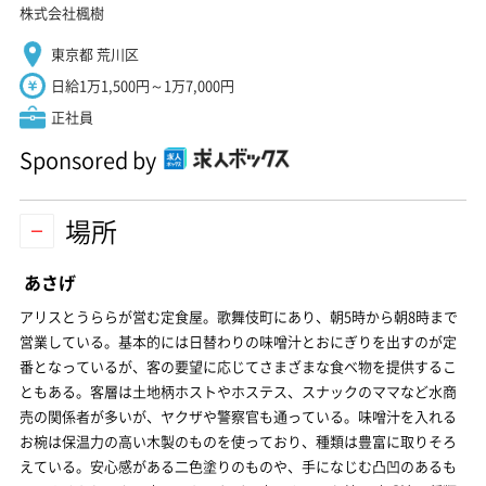
株式会社楓樹
東京都 荒川区
日給1万1,500円～1万7,000円
正社員
Sponsored by
場所
あさげ
アリスとうららが営む定食屋。歌舞伎町にあり、朝5時から朝8時まで
営業している。基本的には日替わりの味噌汁とおにぎりを出すのが定
番となっているが、客の要望に応じてさまざまな食べ物を提供するこ
ともある。客層は土地柄ホストやホステス、スナックのママなど水商
売の関係者が多いが、ヤクザや警察官も通っている。味噌汁を入れる
お椀は保温力の高い木製のものを使っており、種類は豊富に取りそろ
えている。安心感がある二色塗りのものや、手になじむ凸凹のあるも