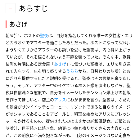
あらすじ
あさげ
朝5時半、ホストの
聖夜
は、自分を指名してくれる唯一の女性客・エリ
とカラオケでアフターを過ごしたあとだった。ホストになって3か月、
ようやくエリからアフターのお誘いを受けた聖夜は、内心舞い上がっ
ていたが、それを悟られないよう平静を装っていた。そんな中、歌舞
伎町の片隅にある定食屋「
あさげ
」に気づいた聖夜は、エリを引き連
れて入店する。店を切り盛りする
うらら
から、日替わりの味噌汁とお
にぎりを提供する店だと説明を受けると、聖夜はその言葉を鼻であし
らう。そして、アフター中のイケているホスト感を演出しながら、聖
夜は自信満々な態度で、自分をイメージしたテンション爆上げの朝飯
を作ってほしいと、店主の
アリス
にわがままを言う。聖夜は、ふだん
の朝食がサンドイッチとコーヒー、リゾットであると自らのイメージ
がオシャレであることをアピールし、料理を始めたアリスにプレッシ
ャーをかけるものの、提供されたのはまさかの純和風朝食。ご飯とお
味噌汁、目玉焼きに焼き魚、納豆に小鉢と盛りだくさんの内容だった
が、この朝食に不満を抱きながらも、自分のイメージではない定食も