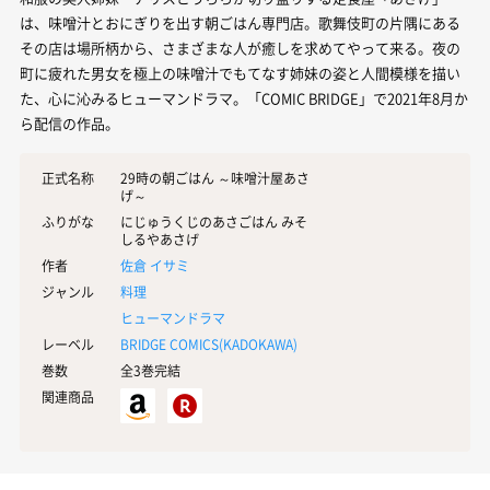
は、味噌汁とおにぎりを出す朝ごはん専門店。歌舞伎町の片隅にある
その店は場所柄から、さまざまな人が癒しを求めてやって来る。夜の
町に疲れた男女を極上の味噌汁でもてなす姉妹の姿と人間模様を描い
た、心に沁みるヒューマンドラマ。「COMIC BRIDGE」で2021年8月か
ら配信の作品。
正式名称
29時の朝ごはん ～味噌汁屋あさ
げ～
ふりがな
にじゅうくじのあさごはん みそ
しるやあさげ
作者
佐倉 イサミ
ジャンル
料理
ヒューマンドラマ
レーベル
BRIDGE COMICS(
KADOKAWA
)
巻数
全3巻完結
関連商品