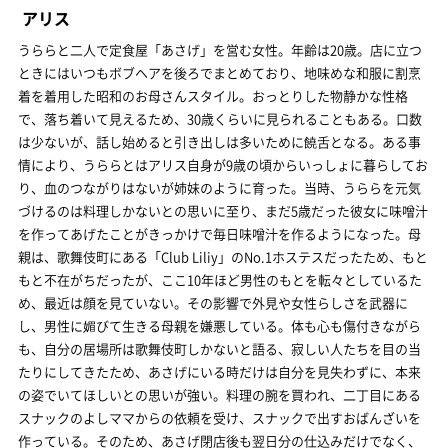
アリス
うららと二人で定食屋「あさげ」を営む女性。年齢は20歳。店に立つ
ときにはいつもボブヘアを後ろでまとめており、地味めな和服に割烹
着を着用した昭和のお母さんスタイル。おっとりした物静かな性格
で、落ち着いて見えるため、30歳くらいに見られることもある。口数
は少ないが、話し始めると引き出しは多いために饒舌となる。ある事
情により、うららとはアリス自身が9歳の頃からいっしょに暮らしてお
り、血のつながりはないが姉妹のように育った。当時、うららを元気
づけるのは料理しかないとの思いに至り、まだ5歳だった彼女に味噌汁
を作ってあげたことがきっかけで毎日味噌汁を作るようになった。母
親は、歌舞伎町にある「Club Liliy」のNo.1ホステスだったため、もと
もと不在がちだったが、ここ10年ほど男性のもとを転々としているた
め、最近は顔を見ていない。その影響で外見や女性らしさを武器に
し、男性に媚びて生きる母親を嫌悪している。体も心も傷付きながら
も、自分の居場所は歌舞伎町しかないと語る、寂しい人たちを目の当
たりにしてきたため、あさげにいる時だけは自分を見失わずに、本来
の姿でいてほしいとの思いが強い。料理の腕を買われ、二丁目にある
スナックのよしママからの依頼を受け、スナックで出すおばんざいを
作っている。そのため、あさげ閉店後も翌日分の仕込みだけでなく、