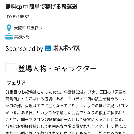
無料cp中 簡単で稼げる軽運送
ITO EXPRESS
大阪府 羽曳野市
業務委託
Sponsored by
登場人物・キャラクター
フェリア
31番目のお妃候補となった女性。年齢は22歳。ダナン王国の「天空の
孤島領」とも呼ばれる辺境にある、カロディア領の領主を務めるリカ
ッロの妹。両親はすでに亡くなっており、リカッロのほかに兄･ガロン
がいる。ある日、リカッロが参加した会合でとなりの領主に頼まれた
ことで、国王マクロンの妃候補の一人として後宮に入ることとなる。
当初はお妃様候補としても末席な立場に置かれたことや、社交界にふ
さわしい振る舞いを教育されていないこともあり、王妃になるつもり