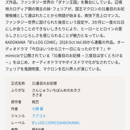
ズ作品。ファンタジー世界の「ダナン王国」を舞台にしている。辺境
地カロディア領の領主の妹･フェリアが、国王マクロンの31番目のお妃
様候補として選ばれたことから物語が始まる、爽快下克上ロマンス。
ファンタジー世界に設けられた後宮という設定や、3か月に一度の31日
にしか会うことのできないしきたりにより、ヒーローとヒロインの愛
らしさといじらしさを感じられることが魅力となっている。
KADOKAWA「B's-LOG COMIC」2018 Oct.Vol.69から連載の作品。オー
ディオドラマ『今日はいつから三十一日になったのです？』や
mimicleで公開されている『31番目のお妃様 ～三度目は甘くとろける
～』をはじめ、オーディオドラマやボイスドラマ化がなされている。
フェリアを鬼頭明里、マクロンを石川界人が演じている。
正式名称
31番目のお妃様
ふりがな
さんじゅういちばんめのおきさ
きさま
原作者
桃巴
作者
七輝 翼
ジャンル
ラブコメ
レーベル
B's-LOG COMICS(
KADOKAWA
)
巻数
既刊8巻