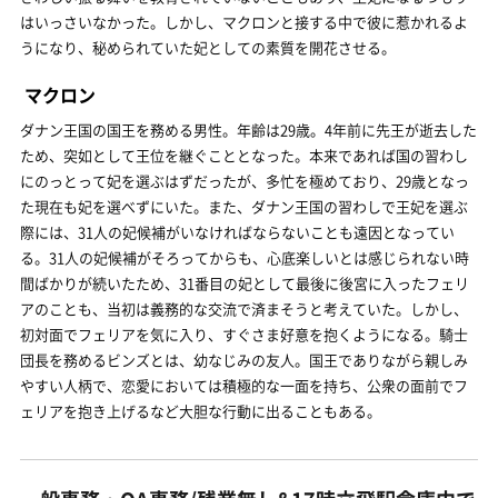
はいっさいなかった。しかし、マクロンと接する中で彼に惹かれるよ
うになり、秘められていた妃としての素質を開花させる。
マクロン
ダナン王国の国王を務める男性。年齢は29歳。4年前に先王が逝去した
ため、突如として王位を継ぐこととなった。本来であれば国の習わし
にのっとって妃を選ぶはずだったが、多忙を極めており、29歳となっ
た現在も妃を選べずにいた。また、ダナン王国の習わしで王妃を選ぶ
際には、31人の妃候補がいなければならないことも遠因となってい
る。31人の妃候補がそろってからも、心底楽しいとは感じられない時
間ばかりが続いたため、31番目の妃として最後に後宮に入ったフェリ
アのことも、当初は義務的な交流で済まそうと考えていた。しかし、
初対面でフェリアを気に入り、すぐさま好意を抱くようになる。騎士
団長を務めるビンズとは、幼なじみの友人。国王でありながら親しみ
やすい人柄で、恋愛においては積極的な一面を持ち、公衆の面前でフ
ェリアを抱き上げるなど大胆な行動に出ることもある。