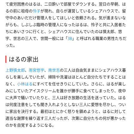
て疲労困憊のはるは、二日酔いで部屋でダウンする。翌日の早朝、は
るの前に祖母の
怜子
が現れ、自らが運営しているシェアハウスで、留
守中のあいだだけ管理人をしてほしいと依頼される。気が進まないな
がらも、しぶしぶ臨時の管理人になったはるは、怜子と共に入居者た
ちにあいさつに行くと、シェアハウスに住んでいたのは慎太郎、悠
宇、世志の三人で、世間一般には「
3B
」と呼ばれる職業の男性たちだ
った。
はるの家出
上野慎太郎
、
雨宮悠宇
、
南世志
の三人は自由気ままにシェアハウス暮
らしを楽しんでいたが、掃除や洗濯はほとんど自分たちですることは
なく、
小林はる
にすべてを任せきりにしていた。さらに、はるが楽し
みにしていたアイスクリームを誰かが勝手に食べてしまったり、夜中
に大声で騒いでいたりと、三人は好き放題の生活を送っていた。はる
は何度注意をしても聞き入れようとしない三人に愛想を尽かし、つい
に家出を決行する。最初はとにかく怒りを鎮めようと、はるに対して
適当な謝罪を繰り返す三人だったが、次第に自分たちの何が悪かった
のかを自覚するようになる。