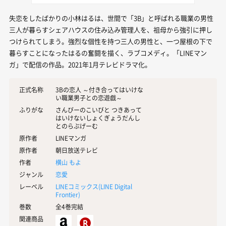
失恋をしたばかりの小林はるは、世間で「3B」と呼ばれる職業の男性
三人が暮らすシェアハウスの住み込み管理人を、祖母から強引に押し
つけられてしまう。強烈な個性を持つ三人の男性と、一つ屋根の下で
暮らすことになったはるの奮闘を描く、ラブコメディ。「LINEマン
ガ」で配信の作品。2021年1月テレビドラマ化。
正式名称
3Bの恋人 ～付き合ってはいけな
い職業男子との恋遊戯～
ふりがな
さんびーのこいびと つきあって
はいけないしょくぎょうだんし
とのらぶげーむ
原作者
LINEマンガ
原作者
朝日放送テレビ
作者
横山 もよ
ジャンル
恋愛
レーベル
LINEコミックス(
LINE Digital
Frontier
)
巻数
全4巻完結
関連商品