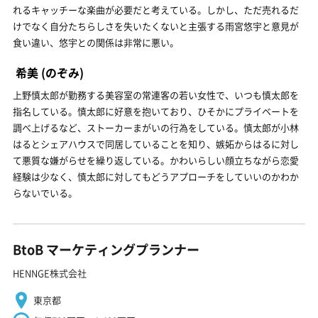
れるキャッチーな楽曲が必要だと考えている。しかし、ただ売れるだ
けでなく自分たちらしさを失いたくないと主張する雨宮悠宇と意見が
食い違い、悠宇との関係は非常に悪い。
希美
(のぞみ)
上野慎太郎が勤務する美容室の常連客の若い女性で、いつも慎太郎を
指名している。慎太郎に好意を抱いており、ひそかにプライベートを
調べ上げるなど、ストーカーまがいの行為をしている。慎太郎が小林
はるとシェアハウスで同居していることを知り、嫉妬からはるに対し
て悪質な嫌がらせを繰り返している。かわいらしい顔立ちながら恋愛
経験は少なく、慎太郎に対してもどうアプローチをしていいのかわか
らないでいる。
BtoB マーケティングプランナー
HENNGE株式会社
東京都