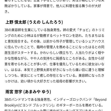
敗ばかりしている。家事が得意で、他人に料理を振る舞うのが大好
き。
上野 慎太郎
(うえの しんたろう)
3Bの美容師を生業にしている独身男性。姉の愛犬「チョビ」のトリミ
ングのために小林はるが勤務するペットサロンを訪れ、たちまちはる
と意気投合する。その後、以前から怜子が管理しているシェアハウス
に住んでいたことで、臨時の管理人を務めることになったはるとの同
居生活がスタートする。かわいらしい顔立ちで、人当たりがよく穏や
かな性格ながら、やや人の気持ちに鈍感なところがある。女性から好
意を寄せられることが多いが、仕事を優先しているために彼女はいな
い。はるは、本気で上野慎太郎を好きになったら痛い目に遭うと理解
しつつも、彼女にとって癒しの存在となっている。美容師になったき
っかけは、幼い頃から大好きだった祖母の影響が大きい。
雨宮 悠宇
(あまみや ゆう)
3Bのバンドマンである独身男性。インディーズロックバンド「Beyond
Brooklyn(ビヨンド ブルックリン)」のギターボーカルを務めている。
街で小林はるとぶつかった際に彼女がマッチングアプリをチェックし