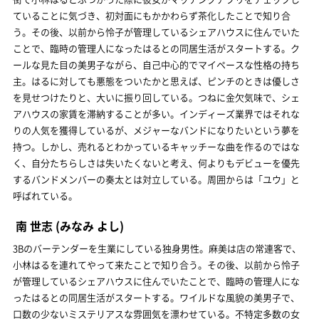
ていることに気づき、初対面にもかかわらず茶化したことで知り合
う。その後、以前から怜子が管理しているシェアハウスに住んでいた
ことで、臨時の管理人になったはるとの同居生活がスタートする。ク
ールな見た目の美男子ながら、自己中心的でマイペースな性格の持ち
主。はるに対しても悪態をついたかと思えば、ピンチのときは優しさ
を見せつけたりと、大いに振り回している。つねに金欠気味で、シェ
アハウスの家賃を滞納することが多い。インディーズ業界ではそれな
りの人気を獲得しているが、メジャーなバンドになりたいという夢を
持つ。しかし、売れるとわかっているキャッチーな曲を作るのではな
く、自分たちらしさは失いたくないと考え、何よりもデビューを優先
するバンドメンバーの奏太とは対立している。周囲からは「ユウ」と
呼ばれている。
南 世志
(みなみ よし)
3Bのバーテンダーを生業にしている独身男性。麻美は店の常連客で、
小林はるを連れてやって来たことで知り合う。その後、以前から怜子
が管理しているシェアハウスに住んでいたことで、臨時の管理人にな
ったはるとの同居生活がスタートする。ワイルドな風貌の美男子で、
口数の少ないミステリアスな雰囲気を漂わせている。不特定多数の女