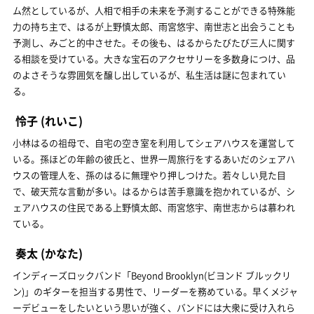
ム然としているが、人相で相手の未来を予測することができる特殊能
力の持ち主で、はるが上野慎太郎、雨宮悠宇、南世志と出会うことも
予測し、みごと的中させた。その後も、はるからたびたび三人に関す
る相談を受けている。大きな宝石のアクセサリーを多数身につけ、品
のよさそうな雰囲気を醸し出しているが、私生活は謎に包まれてい
る。
怜子
(れいこ)
小林はるの祖母で、自宅の空き室を利用してシェアハウスを運営して
いる。孫ほどの年齢の彼氏と、世界一周旅行をするあいだのシェアハ
ウスの管理人を、孫のはるに無理やり押しつけた。若々しい見た目
で、破天荒な言動が多い。はるからは苦手意識を抱かれているが、シ
ェアハウスの住民である上野慎太郎、雨宮悠宇、南世志からは慕われ
ている。
奏太
(かなた)
インディーズロックバンド「Beyond Brooklyn(ビヨンド ブルックリ
ン)」のギターを担当する男性で、リーダーを務めている。早くメジャ
ーデビューをしたいという思いが強く、バンドには大衆に受け入れら