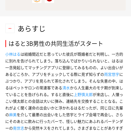
あらすじ
はると3B男性の共同生活がスタート
小林はる
は結婚間近だと思っていた彼氏が既婚者だと判明し、一方的
に別れを告げられてしまう。落ち込んでばかりいられないと、はるは
一念発起してマッチングアプリに登録してみるものの、よい出会いが
あるどころか、アプリをチェックしてる際に見ず知らずの
雨宮悠宇
に
ぶつかり、アプリを見られて茶化されてしまう。そんな失意の中、は
るはペットサロンの常連客である
清水
から人生最大のモテ期が到来し
ていることを告げられる。すると直後に
上野慎太郎
が来店し、人懐っ
こい慎太郎との会話は大いに弾み、連絡先を交換することとなる。こ
れがよく聞く運命の出会いかと浮かれるはるだったが、同じ日に先輩
の
麻美
を介して最悪の出会いをした悠宇とライブ会場で再会し、さら
にそのあとに飲みに行ったバーで、怪しい魅力にあふれるバーテンダ
ーの
南世志
から突然キスをされてしまう。さまざまなことがありすぎ