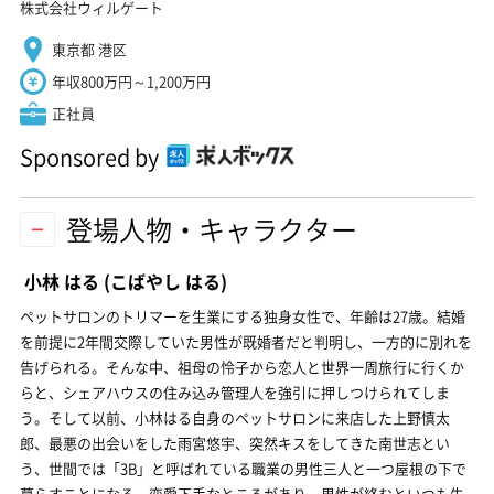
株式会社ウィルゲート
東京都 港区
年収800万円～1,200万円
正社員
Sponsored by
登場人物・キャラクター
小林 はる
(こばやし はる)
ペットサロンのトリマーを生業にする独身女性で、年齢は27歳。結婚
を前提に2年間交際していた男性が既婚者だと判明し、一方的に別れを
告げられる。そんな中、祖母の怜子から恋人と世界一周旅行に行くか
らと、シェアハウスの住み込み管理人を強引に押しつけられてしま
う。そして以前、小林はる自身のペットサロンに来店した上野慎太
郎、最悪の出会いをした雨宮悠宇、突然キスをしてきた南世志とい
う、世間では「3B」と呼ばれている職業の男性三人と一つ屋根の下で
暮らすことになる。恋愛下手なところがあり、男性が絡むといつも失