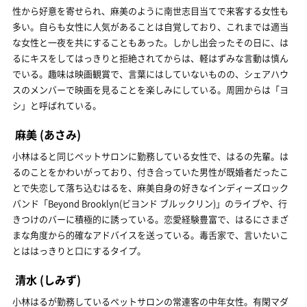
性から好意を寄せられ、麻美のように南世志目当てで来客する女性も
多い。自らも女性に人気があることは自覚しており、これまでは適当
な女性と一夜を共にすることもあった。しかし出会ったその日に、は
るにキスをしてはっきりと拒絶されてからは、軽はずみな言動は慎ん
でいる。趣味は映画観賞で、言葉にはしていないものの、シェアハウ
スのメンバーで映画を見ることを楽しみにしている。周囲からは「ヨ
シ」と呼ばれている。
麻美
(あさみ)
小林はると同じペットサロンに勤務している女性で、はるの先輩。は
るのことをかわいがっており、付き合っていた男性が既婚者だったこ
とで失恋して落ち込むはるを、麻美自身の好きなインディーズロック
バンド「Beyond Brooklyn(ビヨンド ブルックリン)」のライブや、行
きつけのバーに積極的に誘っている。恋愛経験豊富で、はるにさまざ
まな角度から的確なアドバイスを送っている。毒舌家で、言いたいこ
とははっきりと口にするタイプ。
清水
(しみず)
小林はるが勤務しているペットサロンの常連客の中年女性。有閑マダ