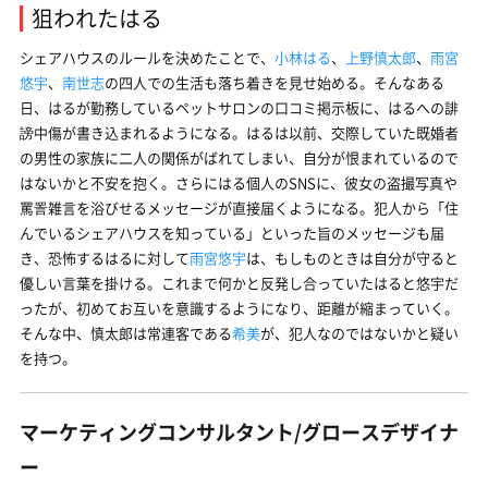
狙われたはる
シェアハウスのルールを決めたことで、
小林はる
、
上野慎太郎
、
雨宮
悠宇
、
南世志
の四人での生活も落ち着きを見せ始める。そんなある
日、はるが勤務しているペットサロンの口コミ掲示板に、はるへの誹
謗中傷が書き込まれるようになる。はるは以前、交際していた既婚者
の男性の家族に二人の関係がばれてしまい、自分が恨まれているので
はないかと不安を抱く。さらにはる個人のSNSに、彼女の盗撮写真や
罵詈雑言を浴びせるメッセージが直接届くようになる。犯人から「住
んでいるシェアハウスを知っている」といった旨のメッセージも届
き、恐怖するはるに対して
雨宮悠宇
は、もしものときは自分が守ると
優しい言葉を掛ける。これまで何かと反発し合っていたはると悠宇だ
ったが、初めてお互いを意識するようになり、距離が縮まっていく。
そんな中、慎太郎は常連客である
希美
が、犯人なのではないかと疑い
を持つ。
マーケティングコンサルタント/グロースデザイナ
ー