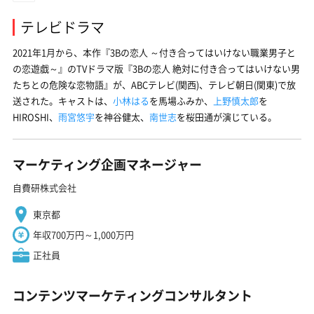
テレビドラマ
2021年1月から、本作『
3Bの恋人 ～付き合ってはいけない職業男子と
の恋遊戯～
』のTVドラマ版『3Bの恋人 絶対に付き合ってはいけない男
たちとの危険な恋物語』が、ABCテレビ(関西)、テレビ朝日(関東)で放
送された。キャストは、
小林はる
を馬場ふみか、
上野慎太郎
を
HIROSHI、
雨宮悠宇
を神谷健太、
南世志
を桜田通が演じている。
マーケティング企画マネージャー
自費研株式会社
東京都
年収700万円～1,000万円
正社員
コンテンツマーケティングコンサルタント