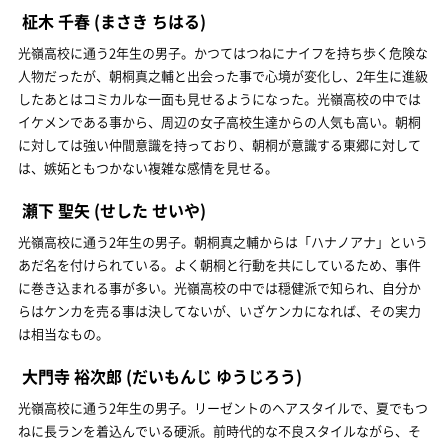
柾木 千春
(まさき ちはる)
光嶺高校に通う2年生の男子。かつてはつねにナイフを持ち歩く危険な
人物だったが、朝桐真之輔と出会った事で心境が変化し、2年生に進級
したあとはコミカルな一面も見せるようになった。光嶺高校の中では
イケメンである事から、周辺の女子高校生達からの人気も高い。朝桐
に対しては強い仲間意識を持っており、朝桐が意識する東郷に対して
は、嫉妬ともつかない複雑な感情を見せる。
瀬下 聖矢
(せした せいや)
光嶺高校に通う2年生の男子。朝桐真之輔からは「ハナノアナ」という
あだ名を付けられている。よく朝桐と行動を共にしているため、事件
に巻き込まれる事が多い。光嶺高校の中では穏健派で知られ、自分か
らはケンカを売る事は決してないが、いざケンカになれば、その実力
は相当なもの。
大門寺 裕次郎
(だいもんじ ゆうじろう)
光嶺高校に通う2年生の男子。リーゼントのヘアスタイルで、夏でもつ
ねに長ランを着込んでいる硬派。前時代的な不良スタイルながら、そ