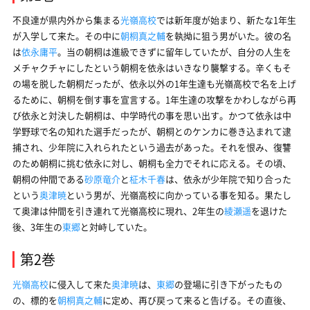
不良達が県内外から集まる
光嶺高校
では新年度が始まり、新たな1年生
が入学して来た。その中に
朝桐真之輔
を執拗に狙う男がいた。彼の名
は
依永庸平
。当の朝桐は進級できずに留年していたが、自分の人生を
メチャクチャにしたという朝桐を依永はいきなり襲撃する。辛くもそ
の場を脱した朝桐だったが、依永以外の1年生達も光嶺高校で名を上げ
るために、朝桐を倒す事を宣言する。1年生達の攻撃をかわしながら再
び依永と対決した朝桐は、中学時代の事を思い出す。かつて依永は中
学野球で名の知れた選手だったが、朝桐とのケンカに巻き込まれて逮
捕され、少年院に入れられたという過去があった。それを恨み、復讐
のため朝桐に挑む依永に対し、朝桐も全力でそれに応える。その頃、
朝桐の仲間である
砂原竜介
と
柾木千春
は、依永が少年院で知り合った
という
奥津暁
という男が、光嶺高校に向かっている事を知る。果たし
て奥津は仲間を引き連れて光嶺高校に現れ、2年生の
綾瀬遥
を退けた
後、3年生の
東郷
と対峙していた。
第2巻
光嶺高校
に侵入して来た
奥津暁
は、
東郷
の登場に引き下がったもの
の、標的を
朝桐真之輔
に定め、再び戻って来ると告げる。その直後、