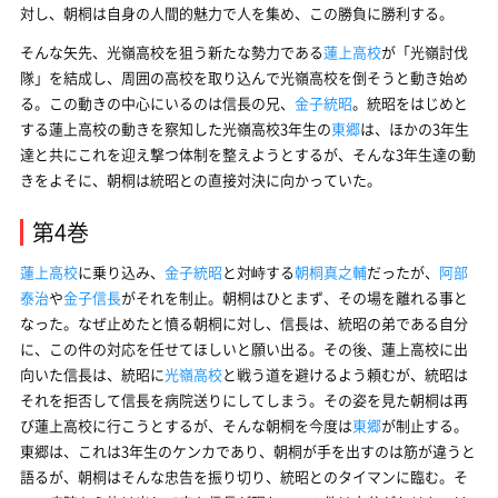
対し、朝桐は自身の人間的魅力で人を集め、この勝負に勝利する。
そんな矢先、光嶺高校を狙う新たな勢力である
蓮上高校
が「光嶺討伐
隊」を結成し、周囲の高校を取り込んで光嶺高校を倒そうと動き始め
る。この動きの中心にいるのは信長の兄、
金子統昭
。統昭をはじめと
する蓮上高校の動きを察知した光嶺高校3年生の
東郷
は、ほかの3年生
達と共にこれを迎え撃つ体制を整えようとするが、そんな3年生達の動
きをよそに、朝桐は統昭との直接対決に向かっていた。
第4巻
蓮上高校
に乗り込み、
金子統昭
と対峙する
朝桐真之輔
だったが、
阿部
泰治
や
金子信長
がそれを制止。朝桐はひとまず、その場を離れる事と
なった。なぜ止めたと憤る朝桐に対し、信長は、統昭の弟である自分
に、この件の対応を任せてほしいと願い出る。その後、蓮上高校に出
向いた信長は、統昭に
光嶺高校
と戦う道を避けるよう頼むが、統昭は
それを拒否して信長を病院送りにしてしまう。その姿を見た朝桐は再
び蓮上高校に行こうとするが、そんな朝桐を今度は
東郷
が制止する。
東郷は、これは3年生のケンカであり、朝桐が手を出すのは筋が違うと
語るが、朝桐はそんな忠告を振り切り、統昭とのタイマンに臨む。そ