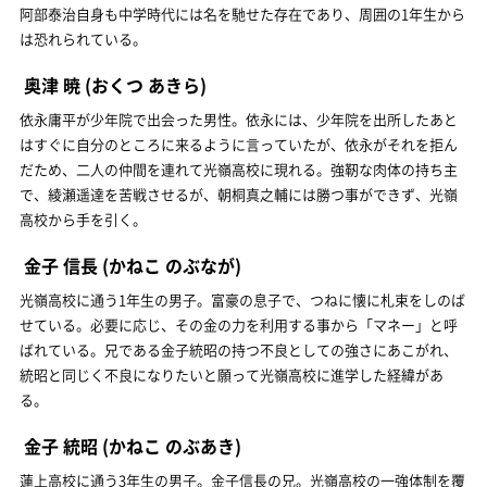
阿部泰治自身も中学時代には名を馳せた存在であり、周囲の1年生から
は恐れられている。
奥津 暁
(おくつ あきら)
依永庸平が少年院で出会った男性。依永には、少年院を出所したあと
はすぐに自分のところに来るように言っていたが、依永がそれを拒ん
だため、二人の仲間を連れて光嶺高校に現れる。強靭な肉体の持ち主
で、綾瀬遥達を苦戦させるが、朝桐真之輔には勝つ事ができず、光嶺
高校から手を引く。
金子 信長
(かねこ のぶなが)
光嶺高校に通う1年生の男子。富豪の息子で、つねに懐に札束をしのば
せている。必要に応じ、その金の力を利用する事から「マネー」と呼
ばれている。兄である金子統昭の持つ不良としての強さにあこがれ、
統昭と同じく不良になりたいと願って光嶺高校に進学した経緯があ
る。
金子 統昭
(かねこ のぶあき)
蓮上高校に通う3年生の男子。金子信長の兄。光嶺高校の一強体制を覆