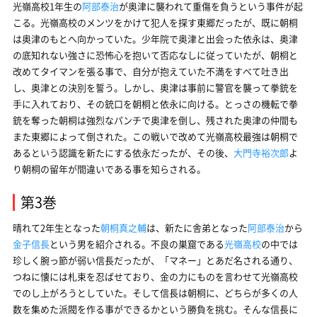
光嶺高校1年生の
阿部泰治
が奥津に襲われて重傷を負うという事件が起
こる。光嶺高校のメンツをかけて犯人を探す東郷だったが、既に朝桐
は奥津のもとへ向かっていた。少年院で奥津と出会った依永は、奥津
の底知れない強さに恐怖心を抱いて否応なしに従っていたが、朝桐と
改めてタイマンを張る事で、自分が抱えていた不満をすべて吐き出
し、奥津との決別を誓う。しかし、奥津は事前に警官を襲って拳銃を
手に入れており、その銃口を朝桐と依永に向ける。とっさの機転で拳
銃を奪った朝桐は強烈なパンチで奥津を倒し、残された奥津の仲間も
また東郷によって倒された。この戦いで改めて光嶺高校最強は朝桐で
あるという認識を新たにする依永だったが、その後、
大門寺裕次郎
よ
り朝桐の留年が間違いである事を知らされる。
第3巻
晴れて2年生となった
朝桐真之輔
は、新たに舎弟となった
阿部泰治
から
金子信長
という男を紹介される。不良の巣窟である
光嶺高校
の中では
珍しく腕っ節が弱い信長だったが、「マネー」とあだ名される通り、
つねに懐には札束を忍ばせており、金の力にものを言わせて光嶺高校
でのし上がろうとしていた。そして信長は朝桐に、どちらが多くの人
数を集めた派閥を作る事ができるかという勝負を挑む。そんな信長に