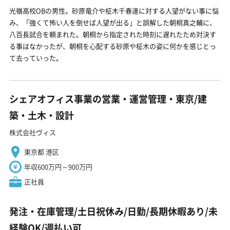
光嶺高校OBの男性。砂原竜介や柾木千春達に対する人望がない事に悩
み、「強くて怖い人を倒せば人望が出る」と誤解した朝桐真之輔に、
八百長試合を頼まれた。朝桐から指定された時刻に遅れたため対決す
る事はなかったが、朝桐を心配する砂原や柾木の姿に何かを感じとっ
て去っていった。
シェアオフィス事業の営業・運営管理・東京/建
築・土木・設計
株式会社ヴィス
東京都 港区
年収600万円～900万円
正社員
発注・在庫管理/土日祝休み/日勤/長期休暇あり/未
経験OK/週払い可