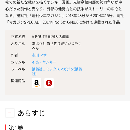
校での新たな戦いを描くヤンキー漫画。光嶺高校内部の勢力争いが中
心だった前作と異なり、外部の他勢力との抗争がストーリーの中心と
なる。講談社「週刊少年マガジン」2013年28号から2014年15号、同社
「マガジンSPECIAL」2014年No.5からNo.6にかけて連載された作品。
正式名称
A-BOUT!! 朝桐大活躍編
ふりがな
あばうと あさぎりだいかつやく
へん
作者
市川 マサ
ジャンル
不良・ヤンキー
レーベル
講談社コミックスマガジン(
講談
社
)
関連商品
あらすじ
第1巻