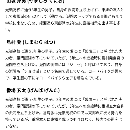
山城 邦男
(やましろ くにお)
光嶺高校に通う3年生の男子。自身の派閥を立ち上げず、東郷の友人と
して東郷派のNo.2として活動する。派閥のトップである東郷があまり
学校に来ないため、綾瀬遥ら東郷派の2年生に直接指示を出す事も多
い。
島村 発
(しまむら はつ)
光嶺高校に通う3年生の男子。2年生の頃には「破壊王」と呼ばれた実
力者、童門醍醐の下についていたが、3年生への進級時に島村発自身の
派閥を立ち上げた。派閥の後輩には「ジョゼ」と呼ばせており、自身
の派閥も「ジョゼ派」という名前で通している。ロードバイクが趣味
で、学生服の下にはロードバイクウェアを着込んでいる。
番場 玄太
(ばんば げんた)
光嶺高校に通う3年生の男子。2年生の頃には「破壊王」と呼ばれた実
力者、童門醍醐の下についていたが、3年生への進級時に番場玄太自身
の派閥を立ち上げた。番場派は光嶺高校の中では東郷派に次ぐ勢力を
持っているが、番場本人に東郷と戦うつもりはなく、校内での衝突は
少ない。