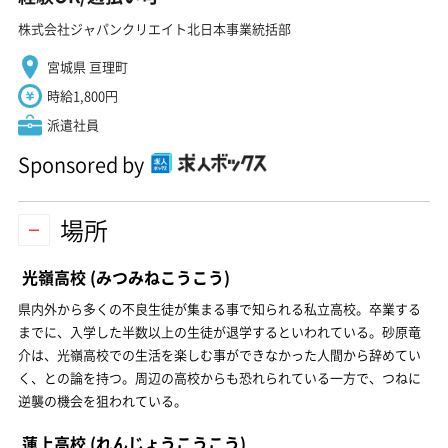
株式会社ジャパンクリエイト北日本事業統括部
宮城県 亘理町
時給1,800円
派遣社員
Sponsored by
場所
光嶺高校
(みつみねこうこう)
県内外から多くの不良生徒が集まる事で知られる私立高校。卒業する
までに、入学した半数以上の生徒が退学するといわれている。砂原竜
介は、光嶺高校での生活を楽しむ事ができなかった人間から辞めてい
く、との論を持つ。周辺の高校からも恐れられている一方で、つねに
逆襲の機会を狙われている。
蓮上高校
(れんじょうこうこう)