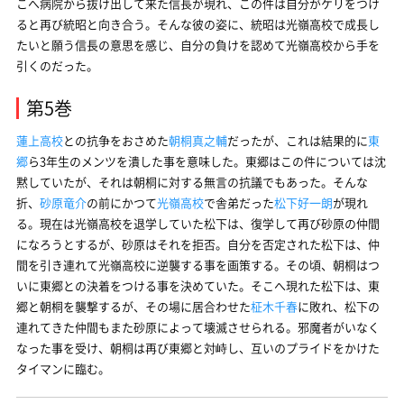
こへ病院から抜け出して来た信長が現れ、この件は自分がケリをつけ
ると再び統昭と向き合う。そんな彼の姿に、統昭は光嶺高校で成長し
たいと願う信長の意思を感じ、自分の負けを認めて光嶺高校から手を
引くのだった。
第5巻
蓮上高校
との抗争をおさめた
朝桐真之輔
だったが、これは結果的に
東
郷
ら3年生のメンツを潰した事を意味した。東郷はこの件については沈
黙していたが、それは朝桐に対する無言の抗議でもあった。そんな
折、
砂原竜介
の前にかつて
光嶺高校
で舎弟だった
松下好一朗
が現れ
る。現在は光嶺高校を退学していた松下は、復学して再び砂原の仲間
になろうとするが、砂原はそれを拒否。自分を否定された松下は、仲
間を引き連れて光嶺高校に逆襲する事を画策する。その頃、朝桐はつ
いに東郷との決着をつける事を決めていた。そこへ現れた松下は、東
郷と朝桐を襲撃するが、その場に居合わせた
柾木千春
に敗れ、松下の
連れてきた仲間もまた砂原によって壊滅させられる。邪魔者がいなく
なった事を受け、朝桐は再び東郷と対峙し、互いのプライドをかけた
タイマンに臨む。