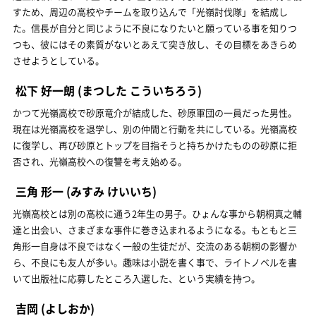
すため、周辺の高校やチームを取り込んで「光嶺討伐隊」を結成し
た。信長が自分と同じように不良になりたいと願っている事を知りつ
つも、彼にはその素質がないとあえて突き放し、その目標をあきらめ
させようとしている。
松下 好一朗
(まつした こういちろう)
かつて光嶺高校で砂原竜介が結成した、砂原軍団の一員だった男性。
現在は光嶺高校を退学し、別の仲間と行動を共にしている。光嶺高校
に復学し、再び砂原とトップを目指そうと持ちかけたものの砂原に拒
否され、光嶺高校への復讐を考え始める。
三角 形一
(みすみ けいいち)
光嶺高校とは別の高校に通う2年生の男子。ひょんな事から朝桐真之輔
達と出会い、さまざまな事件に巻き込まれるようになる。もともと三
角形一自身は不良ではなく一般の生徒だが、交流のある朝桐の影響か
ら、不良にも友人が多い。趣味は小説を書く事で、ライトノベルを書
いて出版社に応募したところ入選した、という実績を持つ。
吉岡
(よしおか)