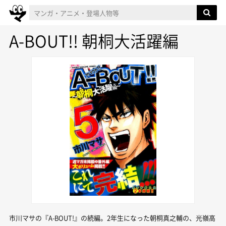
A-BOUT!! 朝桐大活躍編
市川マサの『A-BOUT!』の続編。2年生になった朝桐真之輔の、光嶺高