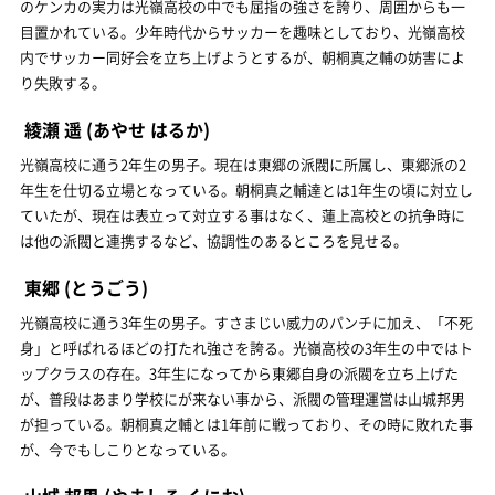
のケンカの実力は光嶺高校の中でも屈指の強さを誇り、周囲からも一
目置かれている。少年時代からサッカーを趣味としており、光嶺高校
内でサッカー同好会を立ち上げようとするが、朝桐真之輔の妨害によ
り失敗する。
綾瀬 遥
(あやせ はるか)
光嶺高校に通う2年生の男子。現在は東郷の派閥に所属し、東郷派の2
年生を仕切る立場となっている。朝桐真之輔達とは1年生の頃に対立し
ていたが、現在は表立って対立する事はなく、蓮上高校との抗争時に
は他の派閥と連携するなど、協調性のあるところを見せる。
東郷
(とうごう)
光嶺高校に通う3年生の男子。すさまじい威力のパンチに加え、「不死
身」と呼ばれるほどの打たれ強さを誇る。光嶺高校の3年生の中ではト
ップクラスの存在。3年生になってから東郷自身の派閥を立ち上げた
が、普段はあまり学校にが来ない事から、派閥の管理運営は山城邦男
が担っている。朝桐真之輔とは1年前に戦っており、その時に敗れた事
が、今でもしこりとなっている。