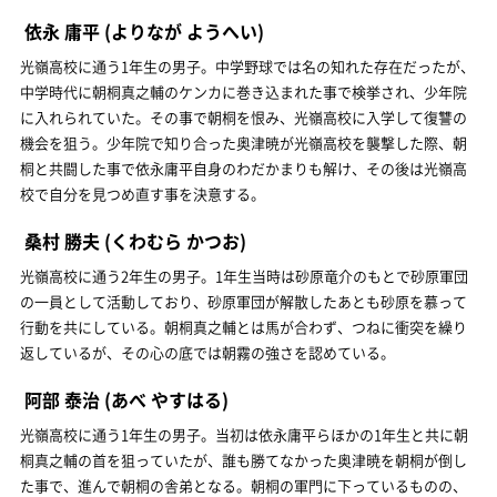
依永 庸平
(よりなが ようへい)
光嶺高校に通う1年生の男子。中学野球では名の知れた存在だったが、
中学時代に朝桐真之輔のケンカに巻き込まれた事で検挙され、少年院
に入れられていた。その事で朝桐を恨み、光嶺高校に入学して復讐の
機会を狙う。少年院で知り合った奥津暁が光嶺高校を襲撃した際、朝
桐と共闘した事で依永庸平自身のわだかまりも解け、その後は光嶺高
校で自分を見つめ直す事を決意する。
桑村 勝夫
(くわむら かつお)
光嶺高校に通う2年生の男子。1年生当時は砂原竜介のもとで砂原軍団
の一員として活動しており、砂原軍団が解散したあとも砂原を慕って
行動を共にしている。朝桐真之輔とは馬が合わず、つねに衝突を繰り
返しているが、その心の底では朝霧の強さを認めている。
阿部 泰治
(あべ やすはる)
光嶺高校に通う1年生の男子。当初は依永庸平らほかの1年生と共に朝
桐真之輔の首を狙っていたが、誰も勝てなかった奥津暁を朝桐が倒し
た事で、進んで朝桐の舎弟となる。朝桐の軍門に下っているものの、