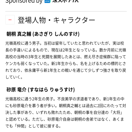
Sponsored by
登場人物・キャラクター
朝桐 真之輔
(あさぎり しんのすけ)
光嶺高校に通う男子。当初は留年していたと思われていたが、実は校
長の手違いによるもので、現在は2年生となっている。数か月前に光嶺
高校の当時の3年生と死闘を展開したあとは、燃え尽き症候群に陥って
ケンカも弱くなっていた。新1年生からも、名を上げるための標的とさ
れており、依永庸平ら新1年生との戦いを通じて少しずつ強さを取り戻
していく。
砂原 竜介
(すなはら りゅうすけ)
光嶺高校に通う2年生の男子。不良美学の求道者であり、新1年生の中
にも砂原竜介を慕う者が多い。朝桐真之輔とは過去に2回にわたって対
決した事があり、いずれも敗れたため、朝桐の事を自分達の「大将」
と認めている。ただし、砂原竜介自身は朝桐の舎弟ではなく、あくま
でも「仲間」として彼に接する。