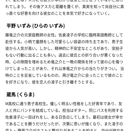
れてしまう。 その後アスカと距離を置くが、真実を知って尚自分に真
っ直ぐな好意を向ける彼女のことを本気で好きになっていく。
平野 いずみ
(ひらの いずみ)
藤竜之介の元家庭教師の女性。佐倉凌子の学校に臨時英語教師として
赴任する。小柄で童顔をした可愛らしい容姿の持ち主であり、男子生
徒から人気が高い。しかし、精神的に不安定なところがあり、突拍子
もない行動に出ることも多い。過去に彼氏との折り合いが悪くなった
時、心の隙間を埋めるため竜之介と一晩の関係を持って彼の心を傷つ
けてしまったことがあり、それ以来竜之介からの当たりがきつい。 当
時のことを反省しているものの、再び竜之介に会ったことで彼のこと
を好きになり、彼を恋人の凌子と引き離そうとする。
蔵馬
(くらま)
M高校に通う男子高校生。優しく明るい性格をした好青年であり、友
人と共にバンドを結成している。担当はギター。同じバスを利用する
佐倉凌子に一目ぼれをし、ある日告白してしまう。最初は彼女が幸せ
であることを願うだけだったが、次第に思いが強くなり、また凌子の
恋人・ 藤竜之介がホストと繋がりがあることを知ると、自分が彼女を