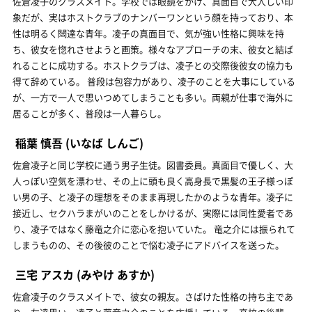
佐倉凌子のクラスメイト。学校では眼鏡をかけ、真面目で大人しい印
象だが、実はホストクラブのナンバーワンという顔を持っており、本
性は明るく闊達な青年。凌子の真面目で、気が強い性格に興味を持
ち、彼女を惚れさせようと画策。様々なアプローチの末、彼女と結ば
れることに成功する。ホストクラブは、凌子との交際後彼女の協力も
得て辞めている。 普段は包容力があり、凌子のことを大事にしている
が、一方で一人で思いつめてしまうことも多い。両親が仕事で海外に
居ることが多く、普段は一人暮らし。
稲葉 慎吾
(いなば しんご)
佐倉凌子と同じ学校に通う男子生徒。図書委員。真面目で優しく、大
人っぽい空気を漂わせ、その上に頭も良く高身長で黒髪の王子様っぽ
い男の子、と凌子の理想をそのまま再現したかのような青年。凌子に
接近し、セクハラまがいのことをしかけるが、実際には同性愛者であ
り、凌子ではなく藤竜之介に恋心を抱いていた。 竜之介には振られて
しまうものの、その後彼のことで悩む凌子にアドバイスを送った。
三宅 アスカ
(みやけ あすか)
佐倉凌子のクラスメイトで、彼女の親友。さばけた性格の持ち主であ