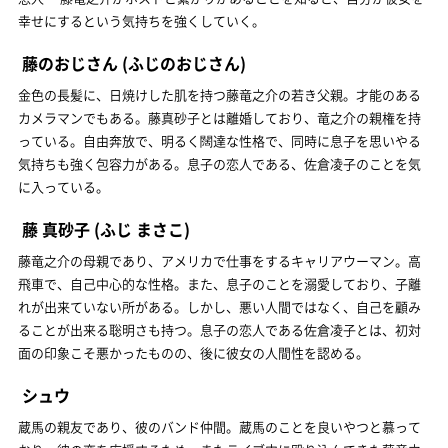
幸せにするという気持ちを強くしていく。
藤のおじさん
(ふじのおじさん)
金色の長髪に、日焼けした肌を持つ藤竜之介の若き父親。才能のある
カメラマンでもある。藤真砂子とは離婚しており、竜之介の親権を持
っている。自由奔放で、明るく闊達な性格で、同時に息子を思いやる
気持ちも強く包容力がある。息子の恋人である、佐倉凌子のことを気
に入っている。
藤 真砂子
(ふじ まさこ)
藤竜之介の母親であり、アメリカで仕事をするキャリアウーマン。高
飛車で、自己中心的な性格。また、息子のことを溺愛しており、子離
れが出来ていない所がある。しかし、悪い人間ではなく、自己を顧み
ることが出来る聡明さも持つ。息子の恋人である佐倉凌子とは、初対
面の印象こそ悪かったものの、後に彼女の人間性を認める。
シュウ
蔵馬の親友であり、彼のバンド仲間。蔵馬のことを良いやつと慕って