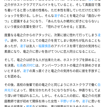
之介がホストクラブでアルバイトをしていること、そして真面目で落
ち着いてると思った彼の性格も、ただ本性を隠していただけだと知り
ショックを受ける。しかし、そんな
凌子
のことを竜之介は「面白いや
つ」と認識するようになり、「あんたなんか絶対に好きにならない」
という彼女の言葉を受けて、「惚れさせてみせる」と宣言。
度重なる竜之介からのアタックに、次第に彼に惚れて行ってしまう
凌
子
。途中、ホストとしての竜之介を見てしまい気持ちが乱れることも
あったが、
凌子
は友人・
稲葉慎吾
のアドバイスを得て自分の気持ちに
素直になり、竜之介に思いを告げてついに恋人同士になることに。
そして、竜之介は好きな人が出来たため、ホストクラブを辞めること
を決意。
社長
の
沢村仁
は、ナンバーワンホストの竜之介を辞めさせま
いとするが、
凌子
の真っ直ぐさと竜之介の気持ちの前に彼を手放すこ
とを認める。
その後、高校の後輩で前の竜之介と同じようにホストクラブで働く
白
井光介
によって、間を分かたれそうになりながらも、仲直りをしてよ
り深い絆で結ばれる二人。しかし、そんな二人の前に、竜之介の元家
庭教師で彼が初めて関係を持った女性・
平野いずみ
や、
凌子
に思いを
寄せる好青年・
蔵馬
などが現れ、再び暗雲が立ち込めるのだった。