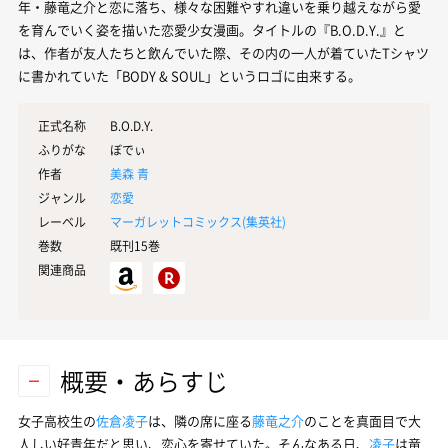
年・藤竜之介と恋に落ち、様々な困難やすれ違いを乗り越えながら愛
を育んでいく姿を描いた恋愛少女漫画。タイトルの『B.O.D.Y.』と
は、作者が友人たちと飲んでいた際、その内の一人が着ていたTシャツ
に書かれていた「BODY & SOUL」というロゴに由来する。
正式名称
B.O.D.Y.
ふりがな
ぼでぃ
作者
美森 青
ジャンル
恋愛
レーベル
マーガレットコミックス(
集英社
)
巻数
既刊15巻
関連商品
概要・あらすじ
女子高校生の
佐倉凌子
は、隣の席に座る
藤竜之介
のことを真面目で大
人しい好青年だと思い、恋心を寄せていた。そんなある日、
凌子
は竜