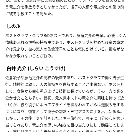
う竜之介を手放そうとしなかったが、凌子の人柄や竜之介との愛の前
に彼を手放すことを認めた。
しのぶ
ホストクラブ・クラブBのホストであり、藤竜之介の先輩。心優しく人
情味あふれる性格の持ち主であり、ホストクラブを辞めた後輩の竜之
介は元より、彼の恋人の佐倉凌子のことも気にかけている。指名がな
かなか取れないことが悩み。
白井 光介
(しらい こうすけ)
佐倉凌子や藤竜之介の高校の後輩であり、ホストクラブで働く男子生
徒。精神的に幼く、人の気持ちを理解することが出来ない。ホストと
して、女性から金を巻き上げる技術に長けているが、その一方で客を
泣かせたことも多い。最初、元人気ホストの竜之介に興味を持って近
づくが、彼や凌子によってプライドを損なわれてからは逆恨みをする
ようになり、復讐として凌子の親友・三宅アスカに手を出し始める。
しかし、その後自身で計画したスキー旅行で、凌子に自分の心を言い
当てられたり、竜之介の思いの強さを目の当たりにして動揺してしま
い、更にはアスカにも自分が本心から彼女と付き合っていないと知ら