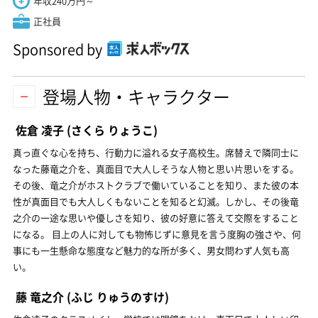
年収240万円～
正社員
Sponsored by
登場人物・キャラクター
佐倉 凌子
(さくら りょうこ)
真っ直ぐな心を持ち、行動力に溢れる女子高校生。席替えで隣同士に
なった藤竜之介を、真面目で大人しそうな人物と思い片思いをする。
その後、竜之介がホストクラブで働いていることを知り、また彼の本
性が真面目でも大人しくもないことを知ると幻滅。しかし、その後竜
之介の一途な思いや優しさを知り、彼の好意に答えて交際をすること
になる。 目上の人に対しても物怖じずに意見を言う度胸の強さや、何
事にも一生懸命な態度など魅力的な所が多く、男女問わず人気も高
い。
藤 竜之介
(ふじ りゅうのすけ)