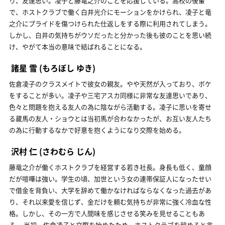
り、友達思い。凌子と藤竜之介のことを応援している。高校の後輩
で、ホストクラブで働く白井光介にモーションをかけられ、凌子と竜
之介にプライドを傷つけられた仕返しをする際に利用されてしまう。
しかし、白井の気持ちがウソだったと分かった後も彼のことを思い続
け、やがて本当の意味で結ばれることになる。
諸星 雪
(もろぼし ゆき)
佐倉凌子のクラスメイトで彼女の親友。やや天然が入っており、ボケ
をすることが多い。凌子や三宅アスカ同様に非常な友達思いであり、
色々と問題を抱える友人の為に陰ながら活動する。凌子に思いを寄せ
る蔵馬の友人・ショウとは当初馬が合わなかったが、お互い友人たち
の為に行動するなかで好意を抱くようになり交際を始める。
沢村 仁
(さわむら じん)
藤竜之介が働くホストクラブを経営する若き社長。身長も低く、童顔
だが喧嘩は強い。学生の頃、加世という女の連帯保証人になったせい
で借金を背負い、大学を辞めて働かなければならなくなった過去があ
り、それ以来愛を信じず、金だけを頼む気持ちが非常に強く冷血な性
格。しかし、その一方で人間味を感じさせる笑みを見せることもあ
る。 当初、佐倉凌子と交際を始めたため、ホストクラブを辞めると言