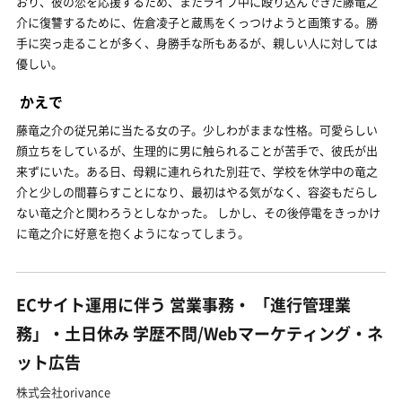
おり、彼の恋を応援するため、またライブ中に殴り込んできた藤竜之
介に復讐するために、佐倉凌子と蔵馬をくっつけようと画策する。勝
手に突っ走ることが多く、身勝手な所もあるが、親しい人に対しては
優しい。
かえで
藤竜之介の従兄弟に当たる女の子。少しわがままな性格。可愛らしい
顔立ちをしているが、生理的に男に触られることが苦手で、彼氏が出
来ずにいた。ある日、母親に連れられた別荘で、学校を休学中の竜之
介と少しの間暮らすことになり、最初はやる気がなく、容姿もだらし
ない竜之介と関わろうとしなかった。 しかし、その後停電をきっかけ
に竜之介に好意を抱くようになってしまう。
ECサイト運用に伴う 営業事務・ 「進行管理業
務」・土日休み 学歴不問/Webマーケティング・ネ
ット広告
株式会社orivance