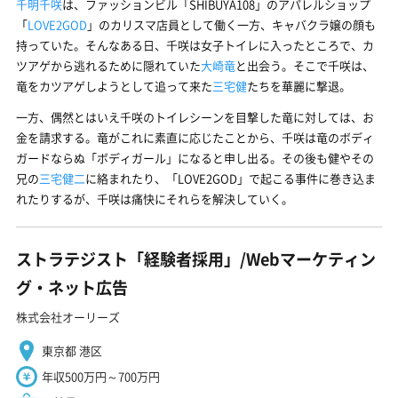
千明千咲
は、ファッションビル「SHIBUYA108」のアパレルショップ
「
LOVE2GOD
」のカリスマ店員として働く一方、キャバクラ嬢の顔も
持っていた。そんなある日、千咲は女子トイレに入ったところで、カ
ツアゲから逃れるために隠れていた
大崎竜
と出会う。そこで千咲は、
竜をカツアゲしようとして追って来た
三宅健
たちを華麗に撃退。
一方、偶然とはいえ千咲のトイレシーンを目撃した竜に対しては、お
金を請求する。竜がこれに素直に応じたことから、千咲は竜のボディ
ガードならぬ「ボディガール」になると申し出る。その後も健やその
兄の
三宅健二
に絡まれたり、「LOVE2GOD」で起こる事件に巻き込ま
れたりするが、千咲は痛快にそれらを解決していく。
ストラテジスト「経験者採用」/Webマーケティン
グ・ネット広告
株式会社オーリーズ
東京都 港区
年収500万円～700万円