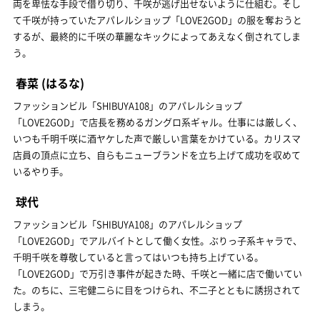
両を卑怯な手段で借り切り、千咲が逃げ出せないように仕組む。そし
て千咲が持っていたアパレルショップ「LOVE2GOD」の服を奪おうと
するが、最終的に千咲の華麗なキックによってあえなく倒されてしま
う。
春菜
(はるな)
ファッションビル「SHIBUYA108」のアパレルショップ
「LOVE2GOD」で店長を務めるガングロ系ギャル。仕事には厳しく、
いつも千明千咲に酒ヤケした声で厳しい言葉をかけている。カリスマ
店員の頂点に立ち、自らもニューブランドを立ち上げて成功を収めて
いるやり手。
球代
ファッションビル「SHIBUYA108」のアパレルショップ
「LOVE2GOD」でアルバイトとして働く女性。ぶりっ子系キャラで、
千明千咲を尊敬していると言ってはいつも持ち上げている。
「LOVE2GOD」で万引き事件が起きた時、千咲と一緒に店で働いてい
た。のちに、三宅健二らに目をつけられ、不二子とともに誘拐されて
しまう。