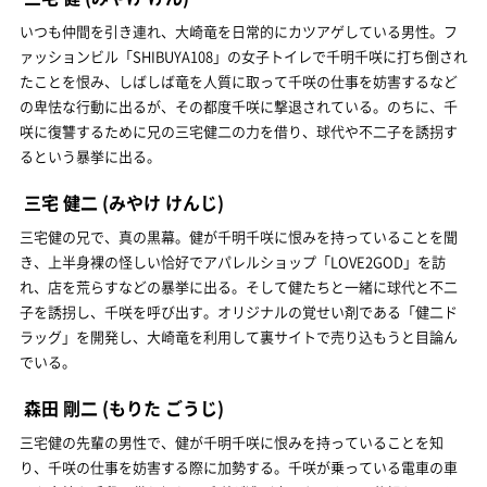
いつも仲間を引き連れ、大崎竜を日常的にカツアゲしている男性。フ
ァッションビル「SHIBUYA108」の女子トイレで千明千咲に打ち倒され
たことを恨み、しばしば竜を人質に取って千咲の仕事を妨害するなど
の卑怯な行動に出るが、その都度千咲に撃退されている。のちに、千
咲に復讐するために兄の三宅健二の力を借り、球代や不二子を誘拐す
るという暴挙に出る。
三宅 健二
(みやけ けんじ)
三宅健の兄で、真の黒幕。健が千明千咲に恨みを持っていることを聞
き、上半身裸の怪しい恰好でアパレルショップ「LOVE2GOD」を訪
れ、店を荒らすなどの暴挙に出る。そして健たちと一緒に球代と不二
子を誘拐し、千咲を呼び出す。オリジナルの覚せい剤である「健二ド
ラッグ」を開発し、大崎竜を利用して裏サイトで売り込もうと目論ん
でいる。
森田 剛二
(もりた ごうじ)
三宅健の先輩の男性で、健が千明千咲に恨みを持っていることを知
り、千咲の仕事を妨害する際に加勢する。千咲が乗っている電車の車