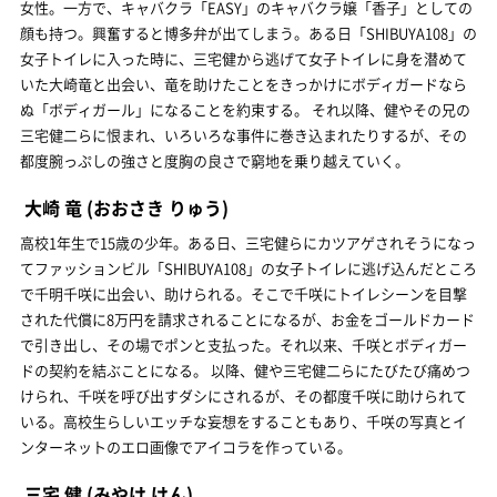
女性。一方で、キャバクラ「EASY」のキャバクラ嬢「香子」としての
顔も持つ。興奮すると博多弁が出てしまう。ある日「SHIBUYA108」の
女子トイレに入った時に、三宅健から逃げて女子トイレに身を潜めて
いた大崎竜と出会い、竜を助けたことをきっかけにボディガードなら
ぬ「ボディガール」になることを約束する。 それ以降、健やその兄の
三宅健二らに恨まれ、いろいろな事件に巻き込まれたりするが、その
都度腕っぷしの強さと度胸の良さで窮地を乗り越えていく。
大崎 竜
(おおさき りゅう)
高校1年生で15歳の少年。ある日、三宅健らにカツアゲされそうになっ
てファッションビル「SHIBUYA108」の女子トイレに逃げ込んだところ
で千明千咲に出会い、助けられる。そこで千咲にトイレシーンを目撃
された代償に8万円を請求されることになるが、お金をゴールドカード
で引き出し、その場でポンと支払った。それ以来、千咲とボディガー
ドの契約を結ぶことになる。 以降、健や三宅健二らにたびたび痛めつ
けられ、千咲を呼び出すダシにされるが、その都度千咲に助けられて
いる。高校生らしいエッチな妄想をすることもあり、千咲の写真とイ
ンターネットのエロ画像でアイコラを作っている。
三宅 健
(みやけ けん)