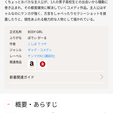
くちょっとおバカな主人公が、1人の男子高校生との出会いから騒動に
巻き込まれ、その都度痛快に解決していくコメディ作品。主人公はギ
ャルなのにケンカが強く、方言をしゃべったりセクシーショットを披
露したりと、個性あふれる魅力的な人物として描かれている。
正式名称
BODY GIRL
ふりがな
ぼでぃ がーる
作者
こしば てつや
ジャンル
ギャグ・コメディ
レーベル
ヤンマガKC(
講談社
)
関連商品
新着関連ガイド
概要・あらすじ